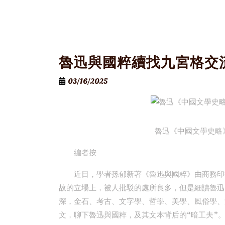
魯迅與國粹續找九宮格交
03/16/2025
魯迅《中國文學史略
編者按
近日，學者孫郁新著《魯迅與國粹》由商務印
故的立場上，被人批駁的處所良多，但是細讀魯迅
深，金石、考古、文字學、哲學、美學、風俗學、
文，聊下魯迅與國粹，及其文本背后的“暗工夫”