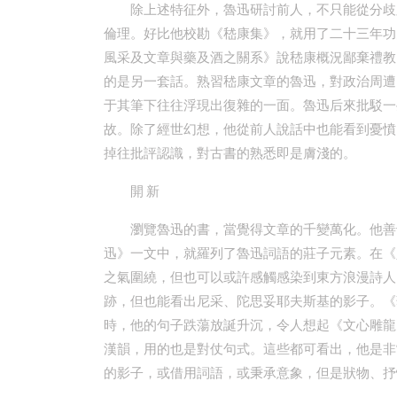
除上述特征外，魯迅研討前人，不只能從分歧
倫理。好比他校勘《嵇康集》，就用了二十三年功
風采及文章與藥及酒之關系》說嵇康概況鄙棄禮教
的是另一套話。熟習嵇康文章的魯迅，對政治周遭
于其筆下往往浮現出復雜的一面。魯迅后來批駁一
故。除了經世幻想，他從前人說話中也能看到憂憤
掉往批評認識，對古書的熟悉即是膚淺的。
開 新
瀏覽魯迅的書，當覺得文章的千變萬化。他善
迅》一文中，就羅列了魯迅詞語的莊子元素。在《
之氣圍繞，但也可以或許感觸感染到東方浪漫詩人
跡，但也能看出尼采、陀思妥耶夫斯基的影子。《
時，他的句子跌蕩放誕升沉，令人想起《文心雕龍
漢韻，用的也是對仗句式。這些都可看出，他是非
的影子，或借用詞語，或秉承意象，但是狀物、抒