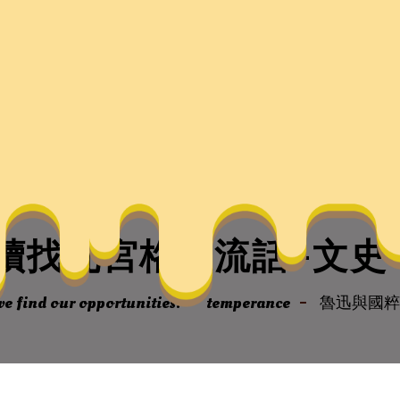
續找九宮格交流話–文史
e find our opportunities.
temperance
魯迅與國粹