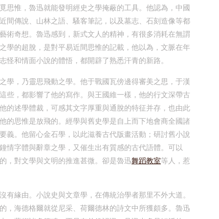
覓思惟，魯迅就能發明經史之學掩蔽的工具。他認為，中國
近間傳說、山林之語、騷客筆記，以及墓志、石刻造像等都
藝術奇想。魯迅感到，新式文人的精神，有很多消耗在無謂
之學的超脫，是對平易近間思惟的記載，他以為，文脈在年
志怪和情面小說的體悟，都開辟了熟悉汗青的新路。
之學，乃靈思飛動之學。他于戰國瓦傍邊得審美之思，于漢
這些，都影響了他的寫作。與王國維一樣，他的行文深帶古
他的述學體裁，可感其文字厚重與通脫的特征并存，也由此
他的思惟是放飛的。經學與舊史學是自上而下地會商全國諸
要義。他留心金石學，以此滋養古代版畫活動；研討舊小說
鐘情字體與辭章之學，又催生出有質感的古代語體。可以
的，對文學與文明的推進甚微。卻是魯迅
舞蹈教室
等人，惹
沒有緣由。小說史與文章學，在傳統治學者那里不外大道。
的，海德格爾就從尼采、荷爾德林的詩文中所獲頗多。魯迅