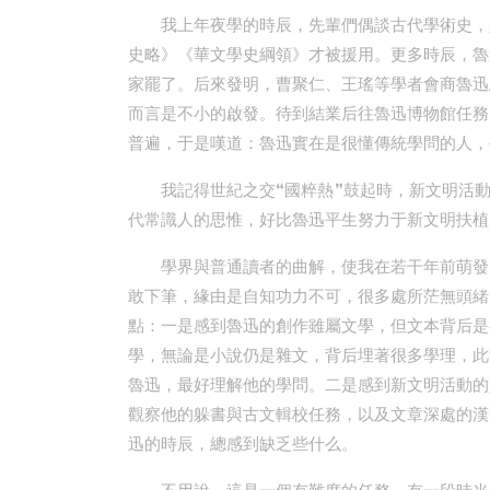
我上年夜學的時辰，先輩們偶談古代學術史，
史略》《華文學史綱領》才被援用。更多時辰，魯
家罷了。后來發明，曹聚仁、王瑤等學者會商魯迅
而言是不小的啟發。待到結業后往魯迅博物館任務
普遍，于是嘆道：魯迅實在是很懂傳統學問的人，
我記得世紀之交“國粹熱”鼓起時，新文明活
代常識人的思惟，好比魯迅平生努力于新文明扶植
學界與普通讀者的曲解，使我在若干年前萌發
敢下筆，緣由是自知功力不可，很多處所茫無頭緒
點：一是感到魯迅的創作雖屬文學，但文本背后是
學，無論是小說仍是雜文，背后埋著很多學理，此
魯迅，最好理解他的學問。二是感到新文明活動的
觀察他的躲書與古文輯校任務，以及文章深處的漢
迅的時辰，總感到缺乏些什么。