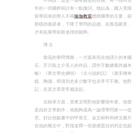
不用說，這是一個有難度的任務。有一段時光
年的一些國粹研討有一點微詞。他以為，國人受限
留學回來的學人不竭
瑜伽教室
標榜國學的主要，卻
那樣的復辟者，下降了學問的品德。在魯迅眼里，
才有拓展學術新途徑的能夠。
博 古
魯迅的學問博雜，一方面表現在他譯介的本國
石、芥川龍之介等人的作品，譯作字數總量跨越本
略》《華文學史綱領》《古小說鉤沉》《唐宋傳奇
鏡、陶俑、明清別史多少數字也非常可不雅。他對
記，在其文章里常被說起。
在師承方面，浙東文明對他影響很年夜。他曾
是由於文學創作，他能夠成為一論理學問家——從
究。好比他躲書中的甲骨文、金文材料和碑文圖片
在他的雜文中，對儒道釋一些基礎題目的判定也頗