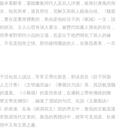
版本看辭章，還能彙集同代人及后人評價，統籌社會風尚與
夫，知其所來，道其所往，見解又與前人頗為分歧。《魏晉
，實在是重視禮教的，來由是他給兒子的《家誡》一文，說
的狀況、士人心思有深入看法，被歷代唸書人簡化的存在，
些學者對明代小品的立場，也是出于他們簡化了前人的緣
、不安及怨世之情。那些鐘情國故的人，在魯迅看來，一旦
于活化前人說話，常常又帶出新意，郭沫若在《莊子與魯
人之汗青》《文明偏至論》《摩羅詩力說》里，其語氣漢魏
的遺風。《小雜感》的某些表述，在邏輯上帶有佛經的陳
華文學史綱領》，融進了漢賦的句式。在談《玉臺新詠》
》的表達。在為《絳洞花主》寫的序文中，魯迅的文氣直接
常熟習現代文章的。魯迅的舊體詩中，經常可見屈原、杜甫
情中又有立異之趣。