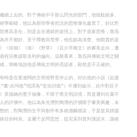
繼續上去的。對于傳統中不那么閃光的部門，他批駁頗多。
經學範疇，他以為那些學者把活的思惟僵化處置了。好比對
世將其圣化，則是走在過錯的途徑上。對于道家思惟，魯迅
為并不都好。至于釋教與梵學，他也頗為清楚。他觀賞的是
》《徘徊》《墳》《野草》《且介亭雜文》的審美走向，遭
過程宗教謀取名利的偏向。這般看來，魯迅與傳統文明之關
戒，簡略地說他是傳統文明的否認者，顯然是不正確的。
有時是在更遼闊的文明視野里停止的。好比他的小說《起逝
“董·吉珂德”現譯為“堂吉訶德”）中遭到啟示，此中對莊子
》里描繪的墨子抽像，不限于舊文明語境，而是遭到右翼不
人的評價中。他以為朱光潛對陶潛的評價限于審美興趣，未
態的，對陶潛的生平與創作有多維感觸感染，于是從其靜謐
瞋目的時辰。這屬于反問思想，從尼采到普列漢諾夫，謝絕