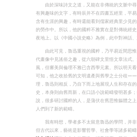
由於深味詩文之道，又能在非傳統的文脈中尋
有興趣味的文字，有時辰并不在四書五經里，平易
含有生涯的興趣，有時還能看到儒家經典里少見的
的勞作中。所以，他的國粹不雅實在是對傳統經史
夜地上。以《中國小說史略》為例，此中對神話、
由此可見，魯迅重視的國粹，乃平易近間思惟
代畫像中見謠俗之趣，從六朝碑文里悟文章法式。
風，但審美與倫理不雅已含西學元素。所以明天看
可知，他之收拾舊的文明遺產與舊學之士分歧——
理，魯迅則相反，乃自下而上地展現人生和存在的
史，本身則由舊而新，在口語小說範疇發明甚多；
說，很多研討國粹的人，是蒲伏在舊思惟軀體之上
人們到了新的範疇。
我有時想，學者多不太留意魯迅的學問，并非
但古代以來，藝術是影響哲學、社會學等諸多範疇