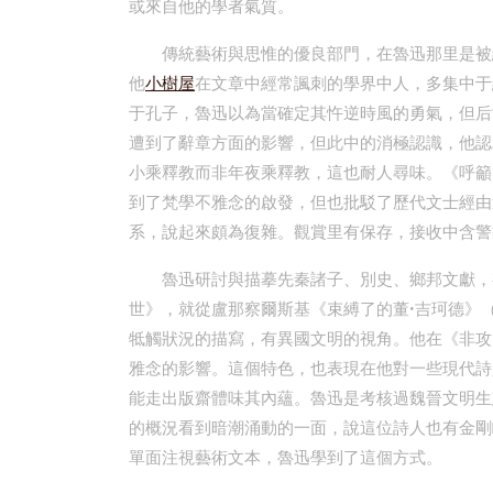
或來自他的學者氣質。
傳統藝術與思惟的優良部門，在魯迅那里是被
他
小樹屋
在文章中經常諷刺的學界中人，多集中于
于孔子，魯迅以為當確定其忤逆時風的勇氣，但后
遭到了辭章方面的影響，但此中的消極認識，他認
小乘釋教而非年夜乘釋教，這也耐人尋味。《呼籲
到了梵學不雅念的啟發，但也批駁了歷代文士經由
系，說起來頗為復雜。觀賞里有保存，接收中含警
魯迅研討與描摹先秦諸子、別史、鄉邦文獻，
世》，就從盧那察爾斯基《束縛了的董·吉珂德》（
牴觸狀況的描寫，有異國文明的視角。他在《非攻
雅念的影響。這個特色，也表現在他對一些現代詩
能走出版齋體味其內蘊。魯迅是考核過魏晉文明生
的概況看到暗潮涌動的一面，說這位詩人也有金剛
單面注視藝術文本，魯迅學到了這個方式。