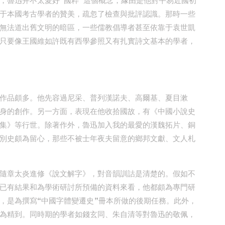
，魯迅并不太愛好“國粹”這個概念，緣由是他對平易近國初
于本國考古學者的贊美，疏忽了檢查與批評認識。那時一些
無法道出舊文明的暗區，一些儒教倡導者甚至依靠于袁世凱
只要像王國維如許既有西學參照又有扎實詩文基本的學者，
作品頗多。他先容過尼采、普列漢諾夫、高爾基、夏目漱
身的創作。另一方面，表現在他收拾國故，有《中國小說史
集》等行世。除著作外，魯迅加入我的最愛的漢魏拓片、銅
別史頗為留心，那些不被士年夜夫留意的鄉邦文獻、文人札
隨章太炎進修《說文解字》，對音韻訓詁是清楚的。假如不
已有結果和為學術研討所預備的資料來看，他都頗為專門研
，是為撰寫“中國字體變遷史”冊本所做的後期任務。此外，
為精到。同時期的學者如錢玄同、朱自清等對魯迅的敬佩，