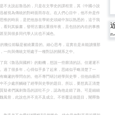
是不太說起魯迅的，只是在文學史的課程里，其《中國小說
迅被視為傳統的對峙面而存在。在人們心目中，他不外是作
思惟的時辰，是把他放在學術史頭緒中加以熟悉的，這于我
，看到其躲書，發明古書比重很年夜，且包括的內在的事務
甚至與很多同代學人比也不減色。
No
動的幾位前驅是被繞曩昔的。細心思考，這實在是未能讀懂那
，一向與傳統文明處于一種對話的關系之中。
了寫《魯迅與國粹》的動機，想說一些廓清的話。但遲遲不
。過了很多年，心得似乎多了起來，思緒似乎略清楚了一
有幽邃的學問在的。他不專門研討經學與史學，但他由藝而
中不少處所觸碰了經學與史學的題目。所以，要想真正清楚
質疑者們諷刺魯迅的談吐不少，認為他走錯了路。可是細細
魏風骨，此說也并不克不及成立。不答覆這個題目，闡釋魯