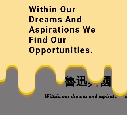
Skip
Within Our
to
content
Dreams And
Aspirations We
Find Our
Opportunities.
魯迅與國粹
Within our dreams and aspirations w