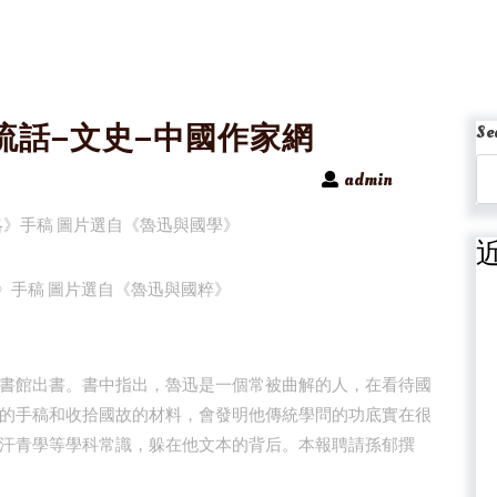
流話–文史–中國作家網
Se
admin
》手稿 圖片選自《魯迅與國粹》
書館出書。書中指出，魯迅是一個常被曲解的人，在看待國
的手稿和收拾國故的材料，會發明他傳統學問的功底實在很
汗青學等學科常識，躲在他文本的背后。本報聘請孫郁撰
。