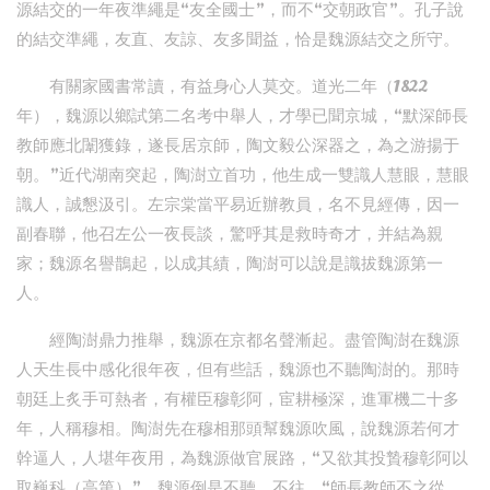
源結交的一年夜準繩是“友全國士”，而不“交朝政官”。孔子說
的結交準繩，友直、友諒、友多聞益，恰是魏源結交之所守。
有關家國書常讀，有益身心人莫交。道光二年（1822
年），魏源以鄉試第二名考中舉人，才學已聞京城，“默深師長
教師應北闈獲錄，遂長居京師，陶文毅公深器之，為之游揚于
朝。”近代湖南突起，陶澍立首功，他生成一雙識人慧眼，慧眼
識人，誠懇汲引。左宗棠當平易近辦教員，名不見經傳，因一
副春聯，他召左公一夜長談，驚呼其是救時奇才，并結為親
家；魏源名譽鵲起，以成其績，陶澍可以說是識拔魏源第一
人。
經陶澍鼎力推舉，魏源在京都名聲漸起。盡管陶澍在魏源
人天生長中感化很年夜，但有些話，魏源也不聽陶澍的。那時
朝廷上炙手可熱者，有權臣穆彰阿，宦耕極深，進軍機二十多
年，人稱穆相。陶澍先在穆相那頭幫魏源吹風，說魏源若何才
幹逼人，人堪年夜用，為魏源做官展路，“又欲其投贄穆彰阿以
取巍科（高第）”，魏源倒是不聽、不往，“師長教師不之從