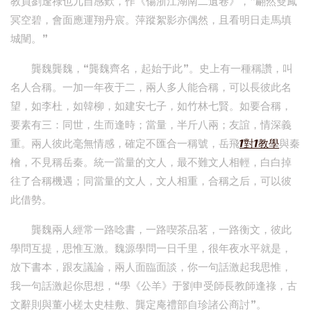
教員劉逢祿也兀自感歎，作《傷浙江湖南二遺卷》，“翩然雙鳳
冥空碧，會面應運翔丹宸。萍蹤絮影亦偶然，且看明日走馬填
城闉。”
龔魏龔魏，“龔魏齊名，起始于此”。史上有一種稱讚，叫
名人合稱。一加一年夜于二，兩人多人能合稱，可以長彼此名
望，如李杜，如韓柳，如建安七子，如竹林七賢。如要合稱，
要素有三：同世，生而逢時；當量，半斤八兩；友誼，情深義
重。兩人彼此毫無情感，確定不匯合一稱號，岳飛
1對1教學
與秦
檜，不見稱岳秦。統一當量的文人，最不難文人相輕，白白掉
往了合稱機遇；同當量的文人，文人相重，合稱之后，可以彼
此借勢。
龔魏兩人經常一路唸書，一路喫茶品茗，一路衡文，彼此
學問互提，思惟互激。魏源學問一日千里，很年夜水平就是，
放下書本，跟友議論，兩人面臨面談，你一句話激起我思惟，
我一句話激起你思想，“學《公羊》于劉申受師長教師逢祿，古
文辭則與董小槎太史桂敷、龔定庵禮部自珍諸公商討”。