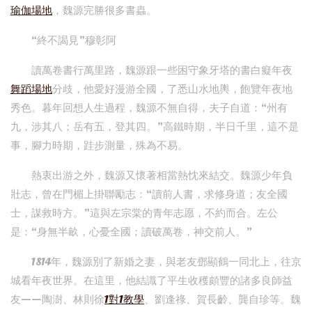
瑜伽場地
，魏源完勝很多書蟲。
“終不謁見”穆彰阿
讀萬卷書行萬里路，魏源跟一些困守象牙塔的書白癡年夜
舞蹈場地
分歧，他愛好漫游全國，了悉山水地輿，飽覽年夜地
秀色。暮年回想人生過程，魏源不無自得，夫子自道：“州有
九，涉其八；岳有五，登其四。”高鐵時期，半日千里，這不是
事，腳力時期，跬步測量，殊為不易。
熱衷出游之外，魏源又懷著相當熱忱來結交。魏源少年負
壯志，曾在門楣上掛聯勵志：“讀前人書，求修身道；友全國
士，謀救時方。”這與左宗棠的青年志愿，不約而合。左公
是：“身無半畝，心憂全國；讀破萬卷，神交前人。”
1814年，魏源別了新婚之妻，與老友鄧顯鶴一同北上，往京
城看年夜世界。在這里，他結識了平生收穫頗豐的諸多良師益
友——陶澍、林則徐
1對1教學
、劉逢祿、賀長齡、龔自珍等。魏