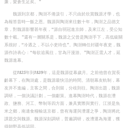
廉，愛蒼生足矣。”
魏源到京都，陶澍不倦汲引，不只由於欣賞魏源才學，也
為報答昔時一飯之恩。魏源與陶澍來往數十年，陶澍之品德文
章，對魏源影響甚年夜，“源自弱冠進京師，及來江左，受公知
數十載。”還有一層關系是，魏源之父曾是陶澍手下，高低級關
系很好，“冷遇之，不以小吏待也”。陶澍轉任封疆年夜吏，魏
源作詩表心：“每欲追風往，甘為汗漫游。”陶澍正需人才，延
魏源進幕。
從1825年到1839年，這是魏源從幕歲月。之前他曾在賀長
齡幕下，在陶澍處，是魏源最快活的時間。清朝幕友軌制，幕
友并不進編，主客之間，合則留，分歧則往。陶澍出題，魏源
調研，一個決議計劃，一個獻策。進幕陶澍時代，魏源在漕
政、鹽務、河工、幣制等四方面，兼具實際與實行。江浙是魚
米之鄉，南邊食糧輸送京都，曾有海運與漕運之爭，陶澍將此
課題交與魏源。魏源深刻調研，普遍調研，改漕運為海運，獲
得朝野高低認同。