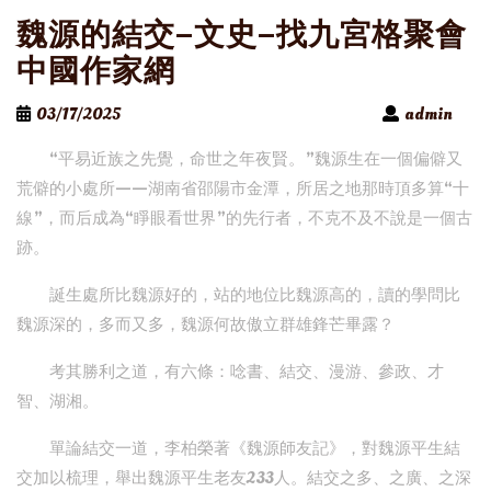
魏源的結交–文史–找九宮格聚會
中國作家網
03/17/2025
admin
“平易近族之先覺，命世之年夜賢。”魏源生在一個偏僻又
荒僻的小處所——湖南省邵陽市金潭，所居之地那時頂多算“十
線”，而后成為“睜眼看世界”的先行者，不克不及不說是一個古
跡。
誕生處所比魏源好的，站的地位比魏源高的，讀的學問比
魏源深的，多而又多，魏源何故傲立群雄鋒芒畢露？
考其勝利之道，有六條：唸書、結交、漫游、參政、才
智、湖湘。
單論結交一道，李柏榮著《魏源師友記》，對魏源平生結
交加以梳理，舉出魏源平生老友233人。結交之多、之廣、之深