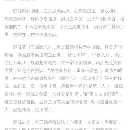
魏源與林則徐，在京城就結識，在陶澍這里，更成相知。
陶澍是總督，林則徐是巡撫，魏源是幕友，三人“情投意合，相
得無間”。于私是茶談酒敘，于公是經世致用，魏源常往林公那
里，給閱卷，作今夜談心談。
魏源著《海國圖志》，更是直接得益于林則徐。林公虎門
銷煙，為國處事而遭罷遣新疆，“發往伊犁”。中秋八月，林則
徐行至鎮江，魏源趕來相見，在一家小客棧里，兩人先是捧首
痛哭，后是今夜與談，“萬感蒼莽日，重逢一語無”。此次相晤
后，林公把他在廣東搜集的《四洲志》《華事夷言》等交給魏
源，如托孤一樣，慎重托書。睜眼看世界,誰是第一人？一說應
是林則徐，魏源是秘書，而林公是引導，“師夷長技以制夷”，
確定是林公首倡。且算是所有人全體思惟吧，睜眼看世界第一
人，說是林魏，更正確了。
魏源結交，有三點值得效法：心要正，交正友；學要高，