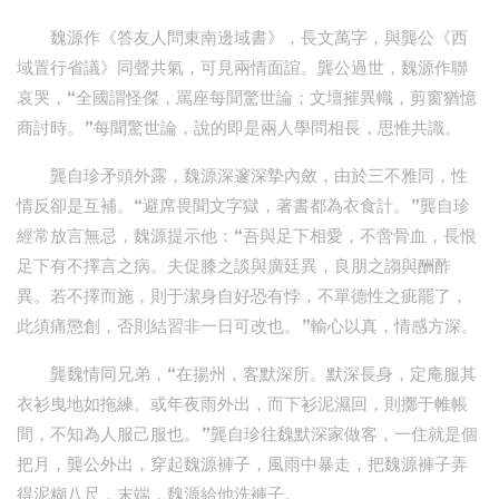
魏源作《答友人問東南邊域書》，長文萬字，與龔公《西
域置行省議》同聲共氣，可見兩情面誼。龔公過世，魏源作聯
哀哭，“全國謂怪傑，罵座每聞驚世論；文壇摧異幟，剪窗猶憶
商討時。”每聞驚世論，說的即是兩人學問相長，思惟共識。
龔自珍矛頭外露，魏源深邃深摯內斂，由於三不雅同，性
情反卻是互補。“避席畏聞文字獄，著書都為衣食計。”龔自珍
經常放言無忌，魏源提示他：“吾與足下相愛，不啻骨血，長恨
足下有不擇言之病。夫促膝之談與廣廷異，良朋之謅與酬酢
異。若不擇而施，則于潔身自好恐有悖，不單德性之疵罷了，
此須痛懲創，否則結習非一日可改也。”輸心以真，情感方深。
龔魏情同兄弟，“在揚州，客默深所。默深長身，定庵服其
衣衫曳地如拖練。或年夜雨外出，而下衫泥濕回，則擲于帷帳
間，不知為人服己服也。”龔自珍往魏默深家做客，一住就是個
把月，龔公外出，穿起魏源褲子，風雨中暴走，把魏源褲子弄
得泥糊八尺，末端，魏源給他洗褲子。