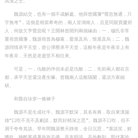
高潔之士。
魏源結交，也有一個不成解處。他與曾國藩“聲息無通，只
字無考”，這個是相當希奇的，兩人皆湖南人，且是同親寶慶府
人，何故欠亨聲息呢？王開林曾開列兩個緣由：一，穆氏非常
重視曾國藩，魏源視曾為穆黨，愛屋及烏，恨屋及烏；二，魏
源同情承平天堂，曾公彈壓承平天堂，這般年夜是年夜非上有
年夜非，天然是老逝世不相往來。
可是，一，仇敵的伴侶未必是仇敵，二，先前兩人都在京
都，承平天堂還沒產生嘛。曾魏兩人這般隔閡，還須方家細
研。
和龔自珍穿一條褲子
魏源不是生成社牛。魏源字默深，其名有典，取自東漢揚
雄“口吃不克不及劇談，默而好精深之思”。魏源不口吃，但不
屑于夸夸其談。早年間魏源整天靜坐，全日沉思，“寡談笑，鮮
嗜欲，雖酷寒盛暑孜孜不倦。至友晤談，不外數刻，即伏案吟