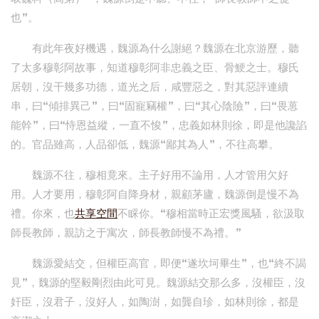
也”。
有此年夜好機遇，魏源為什么謝絕？魏源在北京游歷，聽
了太多穆彰阿故事，知道穆彰阿非忠義之臣、骨鯁之士。穆氏
居朝，沒干幾多功德，道光之后，咸豐惡之，對其惡評連續
串，曰“傾排異己”，曰“固寵竊權”，曰“其心陰險”，曰“畏葸
能幹”，曰“恃恩益縱，一直不悛”，忠義如林則徐，即是他讒諂
的。官品雖高，人品卻低，魏源“鄙其為人”，不往高攀。
魏源不往，穆相竟來。主子好用不論用，人才管用欠好
用。人才要用，穆彰阿自降身材，親顧茅廬，魏源倒是慢不為
禮。你來，也
共享空間
不睬你。“穆相當時正宏獎風騷，欲汲取
師長教師，親訪之于寓次，師長教師慢不為禮。”
魏源愛結交，但權臣高官，即便“遂坎坷畢生”，也“終不謁
見”，魏源的堅毅剛烈由此可見。魏源結交那么多，沒權臣，沒
奸臣，沒君子，沒好人，如陶澍，如龔自珍，如林則徐，都是