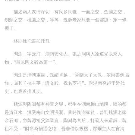
描述兩人友情深切，有良多詞匯，一面之交，金蘭之交，
刎頸之交，桃園之交，等等，魏源老家只要一個鄙諺：穿一條
褲子。
林則徐托書如托孤
陶澍，字云汀，湖南安化人。張之洞與人論道光以來人
物，“當以陶文毅為第一”。
陶澍是清朝重臣，政績卓越，“晉贈太子太保，依尚書例賜
恤，賜其子桄主事，謚文毅。祝名宦祠”。對湖南突起于近代
史，也應首推其功。
魏源與陶澍都有神童之譽，都生在湖南梅山地段，喝的都
是資江水，深受梅山文明浸潤。昔時陶澍家貧，曾到魏源老家
金石灘，向魏源祖父肄業資，陶澍為官后，打發人來還錢，魏
祖不受：“財帛為暢通之物，吾非借以投機，愿爾主人在官清