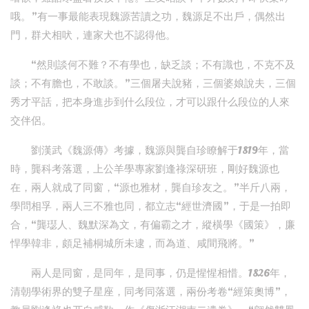
哦。”有一事最能表現魏源苦讀之功，魏源足不出戶，偶然出
門，群犬相吠，連家犬也不認得他。
“然則談何不難？不有學也，缺乏談；不有識也，不克不及
談；不有膽也，不敢談。”三個屠夫說豬，三個婆娘說夫，三個
秀才平話，把本身進步到什么段位，才可以跟什么段位的人來
交伴侶。
劉漢武《魏源傳》考據，魏源與龔自珍瞭解于1819年，當
時，龔科考落選，上公羊學專家劉逢祿深研班，剛好魏源也
在，兩人就成了同窗，“源也雅材，龔自珍友之。”半斤八兩，
學問相孚，兩人三不雅也同，都立志“經世濟國”，于是一拍即
合，“龔璱人、魏默深為文，有偏霸之才，縱橫學《國策》，廉
悍學韓非，頗足補桐城所未逮，而為道、咸間飛將。”
兩人是同窗，是同年，是同事，仍是惺惺相惜。1826年，
清朝學術界的雙子星座，同考同落選，兩份考卷“經策奧博”，