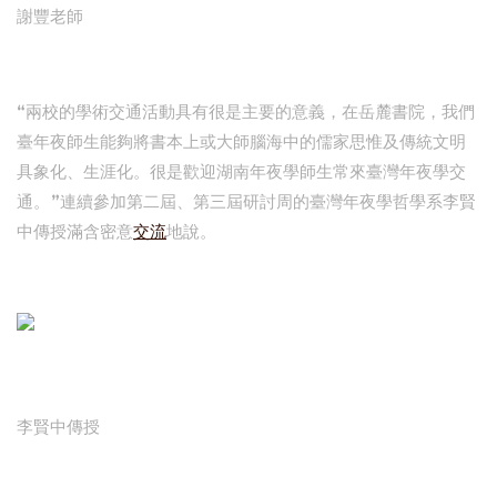
謝豐老師
“兩校的學術交通活動具有很是主要的意義，在岳麓書院，我們
臺年夜師生能夠將書本上或大師腦海中的儒家思惟及傳統文明
具象化、生涯化。很是歡迎湖南年夜學師生常來臺灣年夜學交
通。”連續參加第二屆、第三屆研討周的臺灣年夜學哲學系李賢
中傳授滿含密意
交流
地說。
李賢中傳授