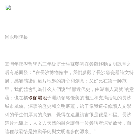
肖永明院長
臺灣年夜學哲學系三年級博士生蘇嫈雱在參觀移動文明課堂之
后有感而發：“在長沙博物館中，我們參觀了長沙窯瓷器詩文特
展，感觸感染到這片地盤的詩心和創意；又好比在第一師范
里，我們體會到為什么人們說‘半部近代史，由湖南人寫就’的意
蘊；也在橘
瑜伽場地
子洲頭領略優美的湘江和充滿活氣的長沙
城市風貌。深摯的歷史和文明底蘊，給了像我這樣修讀人文學
科的學生們厚實的底氣，覺得在這里讀書很是很是幸福。長沙
這片地盤上，人文與天然的融合讓每一位參訪者深受啟發，而
這種啟發恰是推動學術與文明進步的源泉。”