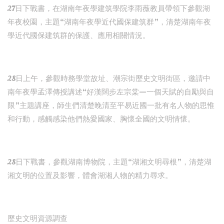
27日下戰書，在湖南年夜學建筑學院李雨薇教員帶領下參觀湖
年夜校園，主題“湖南年夜學近代國保建筑群”，清楚湖南年夜
學近代國保建筑群的保護、應用相關情況。
28日上午，參觀時務學堂故址、潮宗街歷史文明街區，邀請中
南年夜學孟澤傳授講述“好漢闊步左宗棠—一個天賦的自勵與自
限”主題講座，師生們清楚晚清至平易近國一批有名人物的思惟
和行動，感觸感染他們熱愛國家、胸懷全國的文明情懷。
28日下戰書，參觀湖南博物院，主題“湖湘文明尋根”，清楚湖
湘文明的位置及影響，體會湖湘人物的精力尋求。
歷史文明資源調查