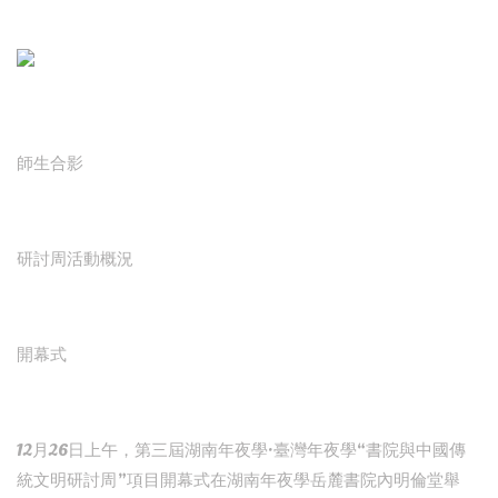
師生合影
研討周活動概況
開幕式
12月26日上午，第三屆湖南年夜學·臺灣年夜學“書院與中國傳
統文明研討周”項目開幕式在湖南年夜學岳麓書院內明倫堂舉