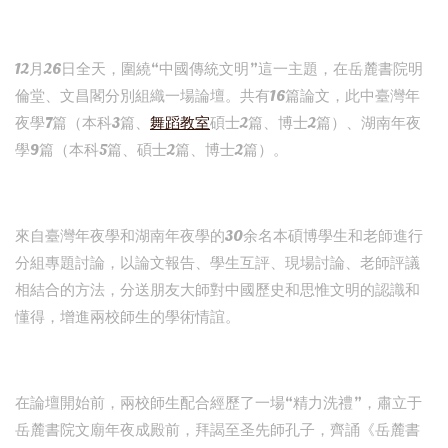
12月26日全天，圍繞“中國傳統文明”這一主題，在岳麓書院明
倫堂、文昌閣分別組織一場論壇。共有16篇論文，此中臺灣年
夜學7篇（本科3篇、
舞蹈教室
碩士2篇、博士2篇）、湖南年夜
學9篇（本科5篇、碩士2篇、博士2篇）。
來自臺灣年夜學和湖南年夜學的30余名本碩博學生和老師進行
分組專題討論，以論文報告、學生互評、現場討論、老師評議
相結合的方法，分送朋友大師對中國歷史和思惟文明的認識和
懂得，增進兩校師生的學術情誼。
在論壇開始前，兩校師生配合經歷了一場“精力洗禮”，肅立于
岳麓書院文廟年夜成殿前，拜謁至圣先師孔子，齊誦《岳麓書