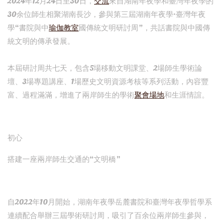
2024年12月24日至30日，
交流
來自湖南年夜學和臺灣年夜學的
30余位師生相聚湖南長沙，參與第三屆湖南年夜學·臺灣年夜
學“書院與中
瑜伽教室
國傳統文明研討周”，共話書院與中國傳
統文明的傳承發展。
本屆研討周共七天，包含5場移動文明課堂、2場師生學術論
壇、3場專題講座、1場歷史文明資源考核等系列活動，內容豐
富、過程滿滿，增進了兩岸師生的學術
聚會場地
和生涯情誼。
初心
搭建一座兩岸師生交通的“文明橋”
自2022年10月開始，湖南年夜學岳麓書院和臺灣年夜學哲學系
連續配合舉辦三屆學術研討周，吸引了百余位兩岸師生參與，