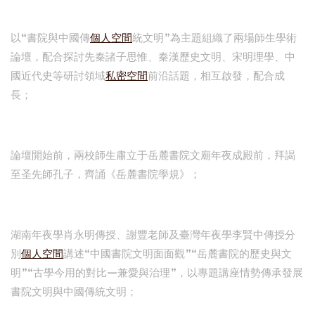
以“書院與中國傳
個人空間
統文明”為主題組織了兩場師生學術
論壇，配合探討先秦諸子思惟、秦漢歷史文明、宋明理學、中
國近代史等研討領域
私密空間
前沿話題，相互啟發，配合成
長；
論壇開始前，兩校師生肅立于岳麓書院文廟年夜成殿前，拜謁
至圣先師孔子，齊誦《岳麓書院學規》；
湖南年夜學肖永明傳授、謝豐老師及臺灣年夜學李賢中傳授分
別
個人空間
講述“中國書院文明面面觀”“岳麓書院的歷史與文
明”“古學今用的對比—兼愛與治理”，以專題講座情勢傳承發展
書院文明與中國傳統文明；