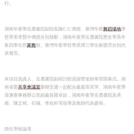
行。
湖南年夜學岳麓書院副院長陳仁仁傳授、臺灣年夜
舞蹈場地
學
哲學系李賢中傳授分別致辭，湖南年夜學岳麓書院歷史學系年
夜四學生邢
家教
順、臺灣年夜學哲學系博三學生蘇嫈雱分別代
表發言。
本項目負責人、岳麓書院副研討館員謝豐老師掌管開幕式。湖
南省委
共享會議室
臺辦交通一起配合處處長宋萍、湖南年夜學
港澳臺事務辦公室副處長羅卓娃，湖南年夜學岳麓書院袁承
維、陳之斌、石瑊、李屹軒等領導及教師代表參與。
師生學術論壇