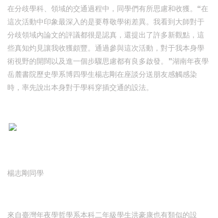
在分歧學科、領域的交通過程中，同學們有所思慮和收獲。“在
這次活動中印象最深入的是要尊敬學術差異。我看到大師對于
分歧領域內論文的評議都很是認真，還提出了許多新觀點，這
些真知灼見讓我收獲頗豐。通過參與這次活動，對于我本身學
術視野的開闊以及進一個步驟思慮都有良多啟發。”湖南年夜學
岳麓書院歷史學系博四學生楊志剛在座談分送朋友感觸感染
時，率先說出本身對于學科穿插交通的設法。
楊志剛同學
來自臺灣年夜學哲學系本科二年級學生洪豪康也有類似的設