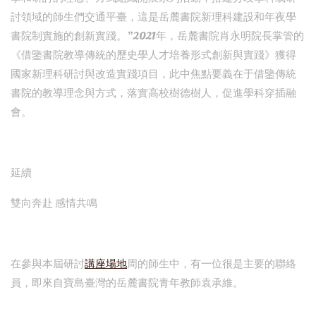
討領域的師生們交通平臺，這是岳麓書院新理科建設和年夜學
書院制實施的創新實踐。”2021年，岳麓書院肖永明院長掌管的
《借鑒書院教導傳統的歷史學人才培養形式創新與實踐》獲得
國家新理科研討與改造實踐項目，此中焦點要義在于借鑒傳統
書院的教導理念與方式，落實高校樹德樹人，促進學科穿插融
會。
延續
雙向奔赴 感情共鳴
在參與本屆研討
講座場地
周的師生中，有一位很是主要的聯絡
員，即來自寶島臺灣的岳麓書院青年教師袁承維。