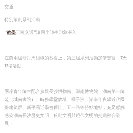
交通
特別策劃系列活動
“
教學
三種交通”讓兩岸師生印象深入
在前兩屆研討周組織的基礎上，第三屆系列活動加倍豐富，7天
11場活動。
兩岸青年師生配合參觀長沙博物館、湖南博物院、湖南第一師
范（城南書院）、時務學堂故址、橘子洲、湖南年夜學近代國
保建筑群、新平易近學會舊址、五一路等特點地點，充足感觸
感染湖南長沙歷史文明、反動文明與現代文明的交織融合發
展；