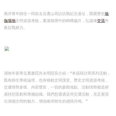
兩岸青年師生一同前去岳麓山尋訪抗戰紀念遺址，開展歷史
瑜
伽場地
文明資源考核，重溫狼煙中的崢嶸歲月，弘揚偉
交流
年
夜抗戰精力。
湖南年夜學岳麓書院肖永明院長介紹：“本屆研討周系列活動，
既有師生學術論壇，也有移動文明課堂、歷史文明資源考核，
交通情勢多樣、內容豐富，一切的參觀地點、活動情勢都是經
過特別策劃和籌備組織。我們想通過這些交通活動，充足展現
出湖湘文明的魅力，增強兩岸師生的感情共鳴。”