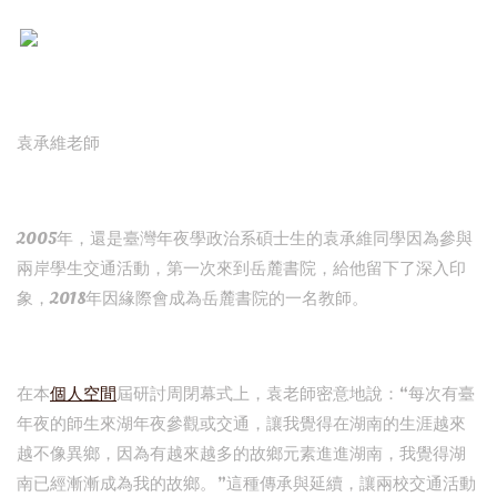
袁承維老師
2005年，還是臺灣年夜學政治系碩士生的袁承維同學因為參與
兩岸學生交通活動，第一次來到岳麓書院，給他留下了深入印
象，2018年因緣際會成為岳麓書院的一名教師。
在本
個人空間
屆研討周閉幕式上，袁老師密意地說：“每次有臺
年夜的師生來湖年夜參觀或交通，讓我覺得在湖南的生涯越來
越不像異鄉，因為有越來越多的故鄉元素進進湖南，我覺得湖
南已經漸漸成為我的故鄉。”這種傳承與延續，讓兩校交通活動