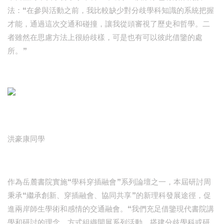
法：“在參與活動之前，我比較缺少對分歧學科知識的系統把握
才能，通過這次交通和碰撞，讓我從頭審視了歷史和哲學。二
者雖然在思慮方法上很紛歧樣，可是也有可以彼此借鑒的處
所。”
洪豪康同學
作為岳麓書院實施“學科穿插融會”系列論壇之一，本屆研討周
秉承“繼承創新、穿插融會、協同共享”的新理科發展途徑，促
進兩岸師生學術和感情的交通融會。“我們充足借鑒現代書院講
學和研討的理念、方式組織開展系列活動，搭建分歧學科或研