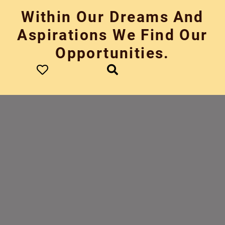
Skip
Within Our Dreams And
to
content
Aspirations We Find Our
Opportunities.