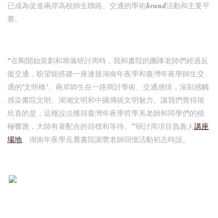
已成為促進兩岸高校師生聯絡、交通的學術brand活動和主要平
臺。
“在剛開始策劃和籌備研討周時，我和書院的團隊老師們經過反
復交通，盼望能搭建一座連接湖南年夜學和臺灣年夜學師生交
通的‘文明橋’。兩岸師生在一路商討學術、交通感情，深刻感觸
感染書院文明、湖湘文明和中國傳統文明魅力。讓我們覺得很
欣喜的是，這種設法獲得臺灣年夜學哲學系老師和同學們的積
極響應，大師有著配合的目標和等待。”研討周項目負責人
講座
場地
、湖南年夜學岳麓書院謝豐老師回憶活動初志時說。