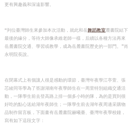
更有興趣義和深遠影響。
“列位臺灣師生來參加本次活動，就此和岳
舞蹈教室
麓書院結下
最後的緣分，等待大師像承維老師一樣，后續以各種方法再來
岳麓書院交通、學習或教學，成為岳麓書院歷史的一部門。”肖
永明院長說。
在閉幕式上有個讓人很是感動的環節，臺灣年夜學江亭萱、張
芯綾同等學為了答謝湖南年夜學師生在一周里特別組織交通活
動，一隊學生前去登高路上排一個多小時的隊，為的是買到很
好吃的點心送給湖年夜師生；一隊學生前去湖年夜周邊采購物
品制作留言板，下面畫有岳麓書院赫曦臺、臺灣年夜學校鐘，
寫有如下這段文字：