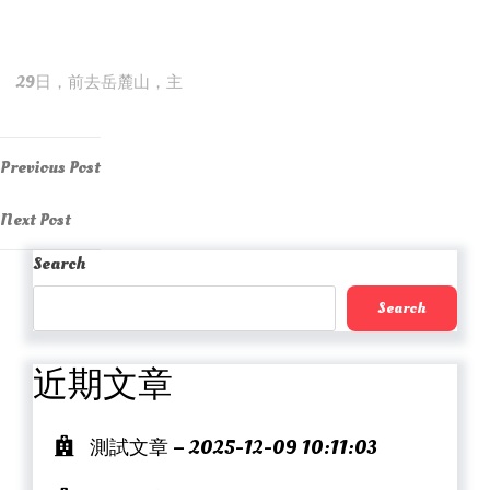
29日，前去岳麓山，主
Post
Previous
Previous Post
Post
navigation
Next
Next Post
Post
Search
Search
近期文章
測試文章 – 2025-12-09 10:11:03