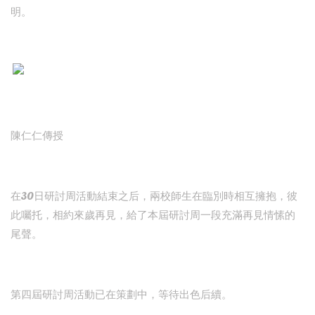
明。
陳仁仁傳授
在30日研討周活動結束之后，兩校師生在臨別時相互擁抱，彼
此囑托，相約來歲再見，給了本屆研討周一段充滿再見情愫的
尾聲。
第四屆研討周活動已在策劃中，等待出色后續。