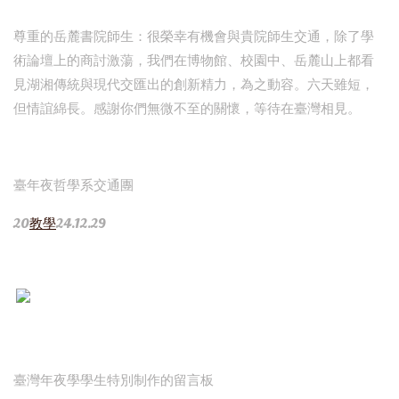
尊重的岳麓書院師生：很榮幸有機會與貴院師生交通，除了學
術論壇上的商討激蕩，我們在博物館、校園中、岳麓山上都看
見湖湘傳統與現代交匯出的創新精力，為之動容。六天雖短，
但情誼綿長。感謝你們無微不至的關懷，等待在臺灣相見。
臺年夜哲學系交通團
20
教學
24.12.29
臺灣年夜學學生特別制作的留言板