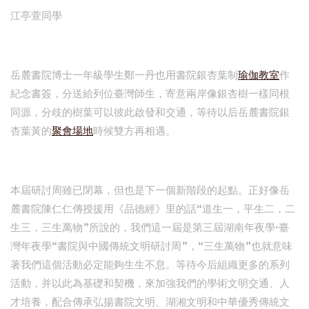
江亭萱同學
岳麓書院博士一年級學生鄭一丹也用書院銀杏葉制
瑜伽教室
作
紀念書簽，分送給列位臺灣師生，寄意兩岸像銀杏樹一樣同根
同源，分歧的樹葉可以彼此啟發和交通，等待以后岳麓書院銀
杏葉黃的
聚會場地
時候雙方再相遇。
本屆研討周雖已閉幕，但也是下一個新階段的起點。正好像岳
麓書院陳仁仁傳授援用《品德經》里的話“道生一，平生二，二
生三，三生萬物”所說的，我們這一屆是第三屆湖南年夜學·臺
灣年夜學“書院與中國傳統文明研討周”，“三生萬物”也就意味
著我們這個活動必定能夠生生不息。等待今后組織更多的系列
活動，并以此為基礎和契機，來加強我們的學術文明交通、人
才培養，配合傳承弘揚書院文明、湖湘文明和中華優秀傳統文