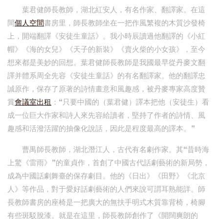
葉君健師長教師，湖北紅安人，有名作家、翻譯家。在這
間
個人空間
書房里，師長教師坐在一把作風繁複的木質沙發椅
上，開端翻譯《安徒生童話》。我小時辰讀過他翻譯的《小紅
帽》《海的女兒》《天子的新裝》《賣火柴的小女孩》，至今
想來都是美妙的回想。葉君健師長教師是我國最早從丹麥文翻
譯并體系周全先容《安徒生童話》的有名翻譯家。他的翻譯忠
誠原作，保存了原著的詩情畫意和風趣感，被丹麥專家高度贊
賞
會議室出租
：“只要中國的（葉君健）譯本把他（安徒生）看
成一位巨大作家和詩人來先容給讀者，堅持了作者的詩情、風
趣感和活潑活躍的抽像化說話，因此是程度最高的譯本。”
曹禺師長教師，湖北潛江人，古代有名劇作家。其“昔時海
上驚《雷雨》”的童貞作，首創了中國古代話劇藝術的新局勢，
成為中國話劇舞臺的保存劇目。他的《日出》《田野》《北京
人》等作品，對于愛好話劇藝術的人們來說可謂耳熟能詳。師
長教師書房的座椅是一把廣大的無扶手明式木質靠背椅，椅腳
有些斑駁脫漆。就是在這里，師長教師創作了《開闊爽朗的