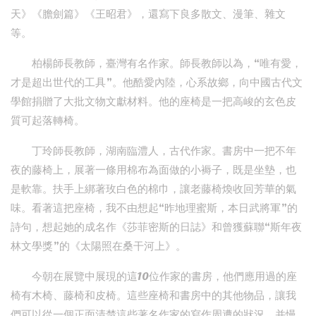
天》《膽劍篇》《王昭君》，還寫下良多散文、漫筆、雜文
等。
柏楊師長教師，臺灣有名作家。師長教師以為，“唯有愛，
才是超出世代的工具”。他酷愛內陸，心系故鄉，向中國古代文
學館捐贈了大批文物文獻材料。他的座椅是一把高峻的玄色皮
質可起落轉椅。
丁玲師長教師，湖南臨澧人，古代作家。書房中一把不年
夜的藤椅上，展著一條用棉布為面做的小褥子，既是坐墊，也
是軟靠。扶手上綁著玫白色的棉巾，讓老藤椅煥收回芳華的氣
味。看著這把座椅，我不由想起“昨地理蜜斯，本日武將軍”的
詩句，想起她的成名作《莎菲密斯的日誌》和曾獲蘇聯“斯年夜
林文學獎”的《太陽照在桑干河上》。
今朝在展覽中展現的這10位作家的書房，他們應用過的座
椅有木椅、藤椅和皮椅。這些座椅和書房中的其他物品，讓我
們可以從一個正面清楚這些著名作家的寫作周遭的狀況，并慢