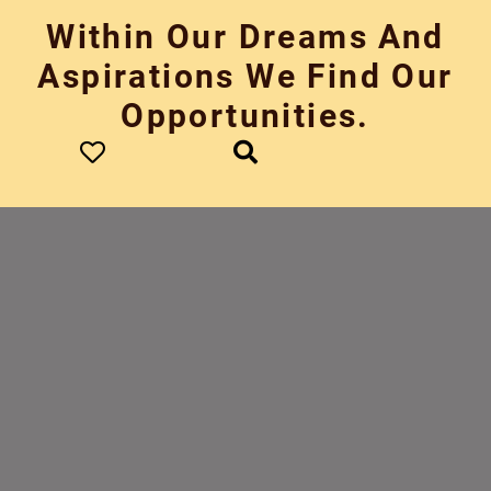
Skip
Within Our Dreams And
to
content
Aspirations We Find Our
Opportunities.