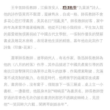
王辛笛師長教師，江蘇淮安人，
1對1教學
“九葉派”詩人。
他的詩作昏黃而不艱澀，凝練雋永，自成一格。師長教師不會
多花心思打理書房，美其名曰“混亂美”。師長教師好客，家中
終年為來客準備著楊梅酒。他從不計較小我得掉，平生加入我
的最愛都無償募捐給了中國古代文學館。一張制作優良的雙屜
書桌及雕花木座椅，表現著他生涯的精致。暮年他在此寫作了
詩集《印象·花束》。
蕭軍師長教師，遼寧錦州人，有名作家。魯迅師長教師為
他的《八月的村落》作序，其作品描述了中國共產黨引導的西
南抗日游擊隊同日偽軍停止戰斗的故事，作風樸素剛健，充滿
著不成克制的氣力。在很是時代，他將衡宇的蘊藏室改成書
房。書房很小，沒有窗子，僅能放下一張三屜桌，桌上立一小
書柜、一盞臺燈。他親身木刻“蝸蝸居”為書房名。師長教師曾
穿過的茶青色毛衣仍披在書房的那把不銹鋼皮轉椅上，見證
他“一笑回眸六六載，閑將琴劍娛余年”。