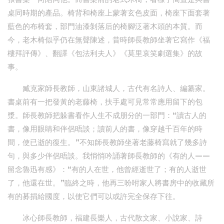
桌同時期的產品。椅背和椅座上蒙著玄色皮面，椅座下面套著
藍色的布椅套，部門油漆剝落后的椅腳泛著木頭的本質。而
今，老木椅似乎仍在無聲陳述，昔時師長教師坐著它寫作《福
樓拜評傳》、翻譯《包法利夫人》《莫里哀笑劇選集》的故
事。
臧克家師長教師，山東諸城人，古代有名詩人、編纂家。
書桌前有一把發黃的老藤椅，扶手處可見常常應用留下的包
漿。師長教師把躲書看作人生不成朋分的一部門：“讀古人的
書，像用眼睛和伴侶晤談；讀前人的書，像穿越千百年的時
間，使已逝的復生。”不知師長教師坐著老藤椅寫就了幾多詩
句，與多少伴侶晤談。我悄悄吟誦著師長教師的《有的人——
留念魯迅有感》：“有的人在世，他曾經逝世了；有的人逝世
了，他還在世。”臨終之時，他再三吩咐家人將書房中的收藏所
有的募捐給國度，以使它們可以或許完全保存下往。
冰心師長教師，福建長樂人，古代散文家、小說家、詩