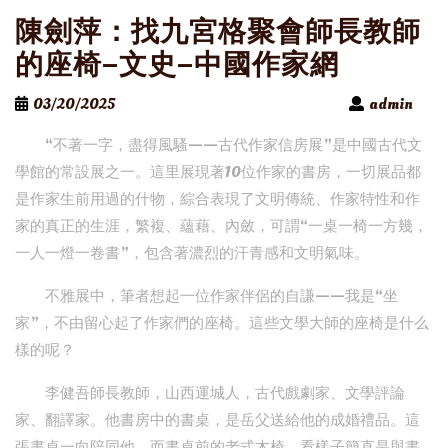
陳劍萍：找九宮格聚會師長教師
的座椅–文史–中國作家網
03/20/2025
admin
“不著一字，盡得風騷——古代作家信房展”是中國古代文
學館的常設展之一。這里展現著10位作家的書房，一切展品都
是作家生前用過的什物，綜合表現了文明傳統、作家特性和作
家的真正的生涯，繁複、蘊藉、內斂，可謂“一桌一椅一方幾，
一人一燈一卷書”，包含著濃烈的汗青感和文明氣味。
不雅展中，筆者想起一位作家伴侶的自謙——我是“坐
家”，不由留心起了作家們的座椅。這些文學大師的座椅是什么
樣的呢？
李健吾師長教師，山西運城人，古代戲劇家、文學評論
家、翻譯家。他書房中的書桌，是岳父送給他的成婚禮品。這
張書桌一向陪同他。而書桌前的老式木椅，看樣子簡直是與書