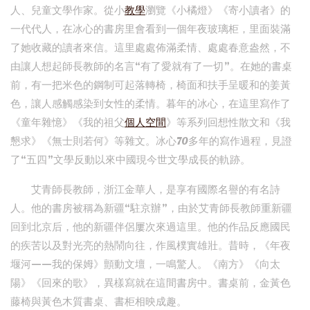
人、兒童文學作家。從小
教學
瀏覽《小橘燈》《寄小讀者》的
一代代人，在冰心的書房里會看到一個年夜玻璃柜，里面裝滿
了她收藏的讀者來信。這里處處佈滿柔情、處處春意盎然，不
由讓人想起師長教師的名言“有了愛就有了一切”。在她的書桌
前，有一把米色的鋼制可起落轉椅，椅面和扶手呈暖和的姜黃
色，讓人感觸感染到女性的柔情。暮年的冰心，在這里寫作了
《童年雜憶》《我的祖父
個人空間
》等系列回想性散文和《我
懇求》《無士則若何》等雜文。冰心70多年的寫作過程，見證
了“五四”文學反動以來中國現今世文學成長的軌跡。
艾青師長教師，浙江金華人，是享有國際名譽的有名詩
人。他的書房被稱為新疆“駐京辦”，由於艾青師長教師重新疆
回到北京后，他的新疆伴侶屢次來過這里。他的作品反應國民
的疾苦以及對光亮的熱鬧向往，作風樸實雄壯。昔時，《年夜
堰河——我的保姆》顫動文壇，一鳴驚人。《南方》《向太
陽》《回來的歌》，異樣寫就在這間書房中。書桌前，金黃色
藤椅與黃色木質書桌、書柜相映成趣。