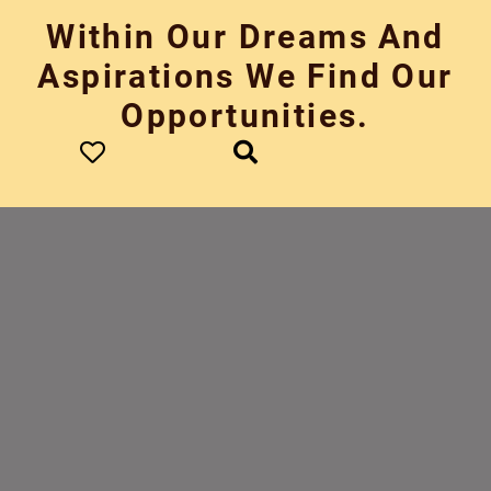
Skip
Within Our Dreams And
to
content
Aspirations We Find Our
Opportunities.