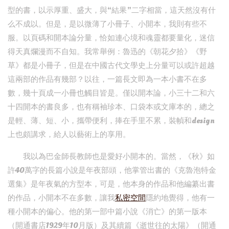
型的書，以示厚重、盛大，與“結果”二字相當，這天然沒有什
么不成以。但是，是以微薄了小冊子、小開本，我則有些不
服。以頁碼和開本論分量，恰如連心境和魂靈都要量化，迷信
得天真爛漫而不自知。我常舉例：魯迅的《朝花夕拾》《野
草》都是小冊子，但是在中國古代文學史上分量可以或許超越
這兩部的作品有幾部？以往，一篇長文即為一本小書不在多
數，幾十頁成一小冊也觸目皆是。僅以開本論，小三十二和六
十四開本的書良多，也有稱袖珍本、口袋本或文庫本的，總之
是輕、薄、短、小，攜帶便利，捧在手里不累，裝幀和design
上也頗講求，給人以藝術上的享用。
我以為巴金師長教師也是愛好小開本的。當然，《秋》如
許40萬字的長篇小說是年夜部頭，他掌管出書的《克魯泡特金
選集》是年夜氣的方型本，可是，他本身的作品和他編纂出書
的作品，小開本不在多數，讓我
私密空間
隱約地覺得，他有一
種小開本的偏心。他的第一部中篇小說《消亡》的第一版本
（開通書店1929年10月版）及其續篇《逝世往的太陽》（開通