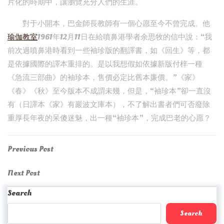
片化的時期中，讓瀏覽充分人們的生涯。
對于小開本，巴金師長教師有一個心愿至今不曾完成。他
瑜伽教室
1961年12月11日在給噴鼻港學者余思牧的信中說：“我
前次過噴鼻港時看到一些袖珍版的翻譯書，如《回生》等，都
是依據國際的譯本重排的。是以我想假如依據新版付梓一種
《急流三部曲》的袖珍本，售價必定比舊本廉價。”《家》
《春》《秋》至今版本不成謂未幾，但是，“袖珍本”卻一直沒
有（日譯本《家》有巖波文庫本），不了解出書者們可否廢除
重厚長年夜的呆傻迷魅，出一種“袖珍本”，完成巴老的心愿？
Post
Previous
Previous Post
Post
navigation
Next
Next Post
Post
Search
Search