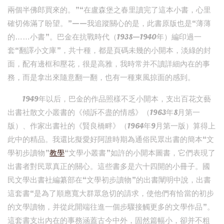
兩個半佛郎買來的。”“在盧森堡之春里讀完了這本小書，心里
確切佈滿了盼望。”——我追蹤關心的是，此書原版也是“薄薄
的……小書”。巴金在抗戰時代（1938—1940年）編印過一
套“翻譯小文庫”，共十種，都是頁碼未幾的小開本，淡綠的封
面，配有邊框和壓花，很是高雅，我時常并不讀詳細內在的事
務，而是拿出來隨意翻一翻，也有一種東風掠面的感到。
1949年以后，巴金的作品照樣不乏小開本，支出百花文藝
出書社散文小叢書的《傾訴不盡的情感》（1963年8月第一
版）、作家出書社的《賢良橋畔》（1964年9月第一版）算得上
此中的精品。我還比擬愛好阿誰時期為通俗民眾出書的簡本“文
學初步讀物”
教學
“文學小叢書”如許的小開本圖書，它們表現了
出書者對民眾真正的關心。這些書多是六十四開的小冊子。國
民文學出書社編纂部在“文學初步讀物”的出書闡明中說，出書
這套書“是為了順應寬大群眾急切的請求，使他們有恰當的初步
的文學讀物，并從此開端往進一個步驟接觸更多的文學作品”。
這套書支出內在的事務涵蓋古今中外，固然篇幅小，卻并不粗