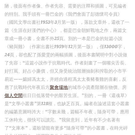
陋，後面有作者像、作者先容、需要的注釋和插圖，可見編者
的特別。我手頭有一冊巴金的《我們會面了彭德懷司令員》
（國民文學出書社1953年3月第一版），落款文章外，還收了一
篇《生涯在好漢們的中心》，都是巴金朝鮮戰地之作，兩篇文
章成一冊小書，全書不外25頁。別的一本是巴金的短篇小說
《豬與雞》（作家出書社1959年12月第一版），僅13000字，
24頁，卻也配了孫愛雯的兩幅插圖，後面本書闡明中對小說做
了先容：“這篇小說作于抗戰時代。作者刻畫了一個嘴尖舌長、
好打罵、好占小廉價，但又身受統治階層抽剝和搾取的小市平
易近——孀婦馮太太，并經由過程馮太太養豬養雞的喜劇，反
應了抗戰時代年夜后方
聚會場地
的城市小資產階層在物價、房
個人空間
租日日低落聲中的艱苦生涯。”別的，一冊《還魂草》
是“文學小叢書”第128種，也缺乏百頁。編者在論述這套小叢書
的編纂意圖時誇大：“字數未幾，篇幅不年夜，隨身可帶，應用
工休時光，很快可以讀完。”我留意到，近年有不少名著有
了“文庫本”，還盼望能有更多“隨身可帶”的小叢書，在時光碎