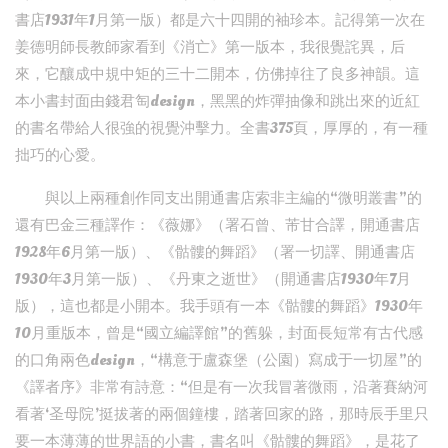
書店1931年1月第一版）都是六十四開的袖珍本。記得第一次在
姜德明師長教師家看到《消亡》第一版本，我很覺詫異，后
來，它釀成中規中矩的三十二開本，仿佛掉往了良多神韻。這
本小書封面由錢君匋design，黑黑的炸彈抽像和跳出來的近紅
的書名帶給人很強的視覺沖擊力。全書375頁，厚厚的，有一種
拙巧的心愛。
與以上兩種創作同支出開通書店索非主編的“微明叢書”的
還有巴金三種譯作：《薇娜》（署石曾、芾甘合譯，開通書店
1928年6月第一版）、《骷髏的舞蹈》（署一切譯、開通書店
1930年3月第一版）、《丹東之逝世》（開通書店1930年7月
版），這也都是小開本。我手頭有一本《骷髏的舞蹈》1930年
10月重版本，曾是“國立編譯館”的舊躲，封面長短常有古代感
的口角兩色design，“構意于盧森堡（公園）寫成于一切屋”的
《譯者序》非常有詩意：“但是有一次我冒著微雨，沿著賽納河
看著‘圣母院’挺拔著的兩個鐘樓，踏著回家的路，那時辰手里只
要一本薄薄的世界語的小書，書名叫《骷髏的舞蹈》，是花了