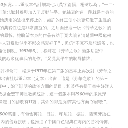
0多處……重版本合計增寫七八萬字篇幅。楊沫以為，“一二·
到華北鄉村餐與加入了反動斗爭。她補寫的這一段就是本身的
她所走的途徑來停止的，如許的修正使小說更切近了生涯的
的典範性也是非常無益的。之后面臨這一版《芳華之歌》的
的原貌。她盼望本身的作品有助于寬大讀者清楚舊中國危殆
年人對反動似乎不那么感愛好了”，但仍“不克不及想媚俗，也
便刪改。1991年6月，楊沫在《芳華之歌》新版后記中
義的心來從事我的創作。”足見其平生的恥辱情懷。
評和會商，楊沫于1977年在第二版的基本上再次對《芳華之
文學出書社以重印本（定本）出書，這是《芳華之歌》的第三
版中，除了顯明的政治方面的題目，和某些有損于書中好漢人
據金宏宇師長教師統計，這一個版本與1960年的版原形
題目的修改有17處，其余的都是所謂‘其他方面’的修改”。
500萬冊，有包含英語、日語、印尼語、德語、西班牙語在
海內的普遍接收，也推進了中國白色經典在海內的勝利傳佈。