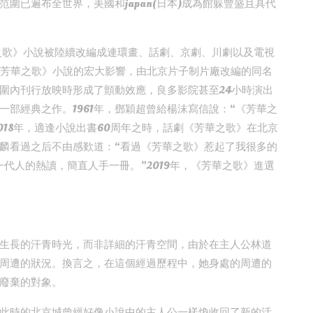
圍已遍布全世界，美國和japan(日本)成為館躲豐盛且具代
之歌》小說被陸續改編成連環畫、話劇、京劇、川劇以及電視
於《芳華之歌》小說的宏大影響，由北京片子制片廠改編的同名
圍內刊行放映時形成了顫動效應，良多影院甚至24小時演出
部經典之作。1961年，鄧穎超曾給楊沫寫信說：“《芳華之
018年，適逢小說出書60周年之時，話劇《芳華之歌》在北京
麟看過之后不由感歎道：“看過《芳華之歌》惹起了我很多的
一代人的熱讀，簡直人手一冊。”2019年，《芳華之歌》進選
生長的汗青時光，而非詳細的汗青空間，由於在主人公林道
周遭的狀況。換言之，在這個經過歷程中，她身處的周遭的
廢棄的對象。
此時的北京城曾經好像小說中的主人公一樣煥收回了新的活