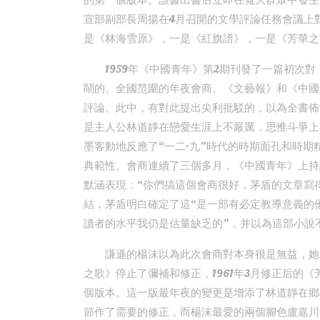
的第一個版本。該書出書后立即在寬大群眾中發生
宣部副部長周揚在4月召開的文學評論任務會議上
是《林海雪原》，一是《紅旗譜》，一是《芳華之
1959年《中國青年》第2期刊發了一篇初次
鬧的、全國范圍的年夜會商。《文藝報》和《中國
評論。此中，有對此提出尖利批駁的，以為全書佈
是主人公林道靜在戀愛生涯上不嚴厲，思惟斗爭上
墨客動地反應了“一二·九”時代的時期面孔和時
典範性。會商連續了三個多月，《中國青年》上持
默涵表現：“你們搞這個會商很好，茅盾的文章寫
結，茅盾明白確定了這“是一部有必定教導意義的
讀者的水平我仍是估量缺乏的”，并以為這部小說
謙遜的楊沫以為此次會商對本身很是無益，她
之歌》停止了彌補和修正，1961年3月修正后的
個版本。這一版最年夜的變更是增添了林道靜在鄉
節作了需要的修正，而楊沫最愛的兩個腳色盧嘉川