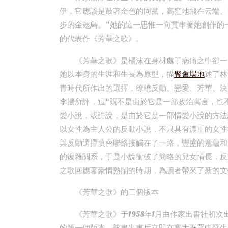
伊，它應該是鼓著金色的同黨，高窪地飛在云端、
步的金翅鳥。”她的這一思惟一向貫串著她創作的
的代表作《芳華之歌》。
《芳華之歌》是楊沫在身材處于病痛之中卻一
她以本身的生涯和生長為原型，描
聚會場地
述了林
青時代所作出的選擇，繚繞反動、戀愛、芳華、決
李揚所評，這“既不是由於它是一部政治寓言，也
愛小說，或許說，是由於它是一部情愛小說的方法
以女性為主人公的反動小說，不只具有濃重的女性
與反動選擇慎密聯絡接觸在了一路，豐盛的意蘊和
的復雜關系，于是小說衝破了簡略的兒女情長，反
之歌回應著豪情熱鬧的時期，為讀者帶來了新的文
《芳華之歌》的三個版本
《芳華之歌》于1958年1月由作家出書社初