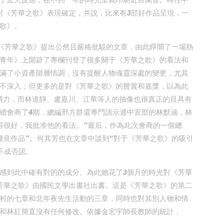
了宏大反應，在不到一年的時光里就印刷近百萬冊。時任中
對《芳華之歌》表現確定，并說，比來有3部好作品呈現，一
歌》。
對《芳華之歌》提出公然且嚴格批駁的文章，由此睜開了一場熱
青年》上開辟了專欄刊登了很多關于《芳華之歌》的看法和
滿了小資產階層情調，沒有提醒人物魂靈深處的變更，尤其
不深入；但更多的是對《芳華之歌》的贊賞和嘉獎，以為此
期精力，而林道靜、盧嘉川、江華等人的抽像也很真正的且具有
續會商了4期，總編邢方群還專門請示過中宣部的林默涵，林
得很好，我批准他的看法。”最后，作為此次會商的一個總
優良作品”。何其芳也在文章中談到“對于《芳華之歌》的吸引
不成否認。
感到此中確有對的的成分。為此她花了3個月的時光對《芳華
《芳華之歌》由國民文學出書社出書。這是《芳華之歌》的第二
村的七章和北年夜先生活動的三章，同時也對其別人物和情
和林紅簡直沒有任何修改。依據金宏宇師長教師的統計，