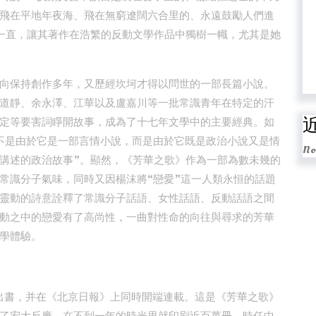
飛在平地年夜海、飛在無窮遼闊六合里的、永遠鼓勵人們進
一直，讓其著作在浩繁的反動文學作品中獨樹一幟，尤其是她
向保持創作多年，又歷經坎坷才得以問世的一部長篇小說。
道靜、余永澤、江華以及盧嘉川等一批常識青年在特定的汗
定等要害詞睜開故事，成為了十七年文學中的主要經典。如
不是由於它是一部言情小說，而是由於它既是政治小說又是情
No
講述的政治故事”。顯然，《芳華之歌》作為一部為數未幾的
常識分子氣味，同時又因楊沫將“戀愛”這一人類永恒的話題
靈動的詩意詮釋了常識分子話語、女性話語、反動話語之間
動之中的戀愛有了高尚性，一曲對性命的向往與尋求的芳華
學體驗。
次出書，并在《北京日報》上同時開端連載。這是《芳華之歌》