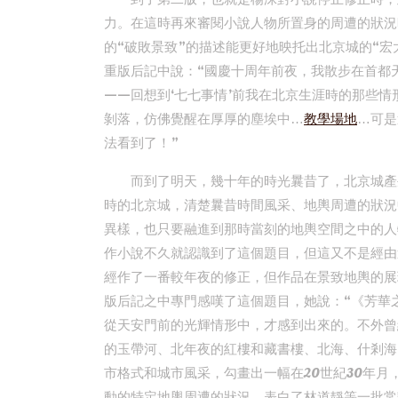
力。在這時再來審閱小說人物所置身的周遭的狀況
的“破敗景致”的描述能更好地映托出北京城的“宏大
重版后記中說：“國慶十周年前夜，我散步在首都
——回想到‘七七事情’前我在北京生涯時的那些
剝落，仿佛覺醒在厚厚的塵埃中…
教學場地
…可是
法看到了！”
而到了明天，幾十年的時光曩昔了，北京城產
時的北京城，清楚曩昔時間風采、地輿周遭的狀況
異樣，也只要融進到那時當刻的地輿空間之中的人
作小說不久就認識到了這個題目，但這又不是經由
經作了一番較年夜的修正，但作品在景致地輿的展
版后記之中專門感嘆了這個題目，她說：“《芳華
從天安門前的光輝情形中，才感到出來的。不外曾
的玉帶河、北年夜的紅樓和藏書樓、北海、什剎海
市格式和城市風采，勾畫出一幅在20世紀30年
動的特定地輿周遭的狀況，表白了林道靜等一批常