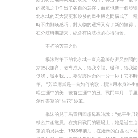
的狀況之中作出了各自的選擇，而這也進一個步驟
北京城的宏大變更和煥發的重生機之間構成了一種
時不由慨嘆感喟，對人物的選擇又有了新的懂得，
在分歧時期讀來，總會有紛歧樣的心得領會。
不朽的芳華之歌
楊沫對筆下的北京城一直充盈著彭湃又熱鬧的
京把我撫育、教導成人，給我幸福、暖和，給我諸
促我，號令我……要愛護性命的一分一秒！它不時
筆。”芳華應當是一首如何的歌，楊沫用本身終生
唱生涯中的美，鞭笞生涯中的丑。戰鬥年月，手里
創作書寫的“生花”妙筆。
楊沫的兒子馬青柯回想母親時說：“她平生只
機密共產黨員。在抗日戰鬥的疆場上，她是誕生進
筆的消息兵士。1933年前后，在殘暴的白區地