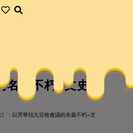
的名義不朽–文史–
歌》：以芳華找九宮格會議的名義不朽–文