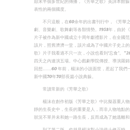
顛末半個多世紀的傳播，《芳華之歌》英譯本館躲范
表性的兩個國度。
不只這般，在60余年的出書刊行中，《芳華
劇、音樂劇、歌舞劇等各類情勢。1958年，由
片子被作為新中國成立十周年獻禮影片，在全國范
該片，照舊濟濟一堂，該片成為了中國片子史上的一
歌》片子我看過不只一次，小說也看到‘忘食’。”2
四天之內連演五場。中心戲劇學院傳授、導演羅錦
回想……60 年前，楊沫的小說面世，惹起了我們
新中國70年70部長篇小說典躲。
常讀常新的《芳華之歌》
楊沫在創作初版《芳華之歌》中比擬器重人物
靜的生長史中，生長的重要是人，而非人物地點的
狀況不單并未和她一路生長，反而成為了她逃離和
到了第二版，也就是楊沫對小說停止修正時，