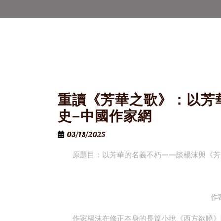
重讀《芳華之歌》：以芳
史–中國作家網
03/18/2025
原題目：以芳華的名義不朽——談楊沫與《芳
作
作家楊沫在修正本身的長篇小說《西方欲曉》