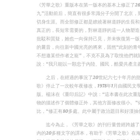
《芳華之歌》重版本在第一版本的基本上修正了26
九”活動前后，簡直有很多常識分子分開了北京，
切身生涯。而全部修正都是繚繞著林道靜的生長和
真正的，長短常需要的，對林道靜的這一人物塑造
批駁和質疑，她也一向保持己見，并未恢復第一版
的曩昔，向往新中國光亮的將來，固然“此刻的青
不想邀某些作者之寵”，不克不及為了取悅他們就隨
說：“我只能以一顆忠于內陸、國民，酷愛共產主
之后，在經過的事況了20世紀六七十年月的批
歌》停止了一次較年夜修改，1978年1月由國民
版。楊沫在《重印后記》中說：“這本書在此次重
物的描述作了個體修正外，其他方面修改很小。”依
比，“修正有80多處。此中屬于政治題目和好漢抽像
迄今為止，《芳華之歌》的刊行量曾經跨越了
內的20多種文字的譯本，有助于《芳華之歌》在