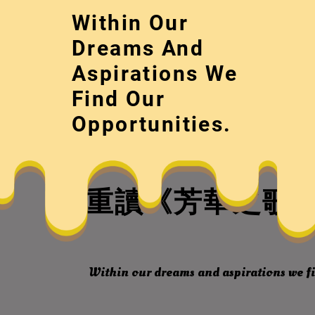
Skip
Within Our
to
content
Dreams And
Aspirations We
Find Our
Opportunities.
重讀《芳華之歌》
Within our dreams and aspirations we fi