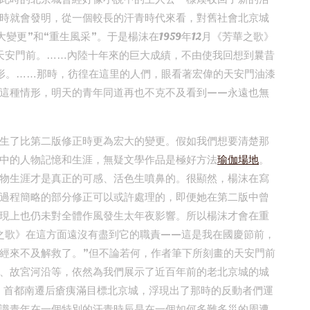
時就會發明，從一個較長的汗青時代來看，對舊社會北京城
變更”和“重生風采”。于是楊沫在1959年12月《芳華之歌》
天安門前。……內陸十年來的巨大成績，不由使我回想到曩昔
情形。……那時，彷徨在這里的人們，眼看著宏偉的天安門油漆
這種情形，明天的青年同道再也不克不及看到——永遠也無
生了比第二版修正時更為宏大的變更。假如我們想要清楚那
中的人物記憶和生涯，無疑文學作品是極好方法
瑜伽場地
。
物生涯才是真正的可感、活色生噴鼻的。很顯然，楊沫在寫
過程簡略的部分修正可以或許處理的，即便她在第二版中曾
現上也仍未對全體作風發生太年夜影響。所以楊沫才會在重
之歌》在這方面遠沒有盡到它的職責——這是我在國慶節前，
經來不及解救了。”但不論若何，作者筆下所刻畫的天安門前
、故宮河沿等，依然為我們展示了近百年前的老北京城的城
月，首都南遷后瘡痍滿目標北京城，浮現出了那時的反動者們運
識青年在一個特別的汗青時辰是在一個如何多難多災的周遭