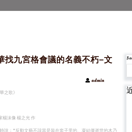
華找九宮格會議的名義不朽–文
Se
admin
華之歌》
家楊沫像 楊之光 作
時說：“反動文藝不該當是裝在套子里的、凝結僵逝世的木乃