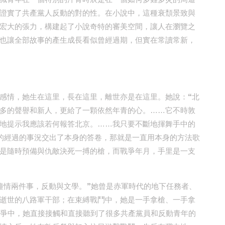
證實了共產黨人反動的對的性。在小說中，這種衰頹景致與
宏大的張力，構建起了小說奇特的審美空間，讓人在瀏覽之
也讓全部故事的產生成長看似曾經過期，但實在常讀常新，
感情，她生在這里，長在這里，離世亦是在這里。她說：“北
多的聲譽和新人，更給了一顆依然年青的心。……它不時敦
地提示我應該若何報答北京。……我只要不斷地揮舞手中的
的經過的事況交出了本身的答卷，那就是一直用本身的方法歌
是隨時預備與仇敵決死一搏的槍，而戰爭年月，手里是一支
鐘情兩件事，反動與文學。”她曾是赤軍時代的地下任務者、
逝世的八路軍干部；在束縛戰鬥中，她是一手拿槍、一手拿
下斗爭中，她直接接觸和直接聽到了很多共產黨員和反動青年的