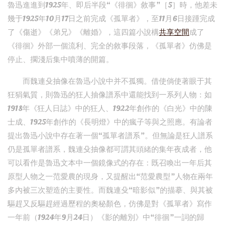
魯迅進進到1925年、即后半段“《徘徊》敘事”［5］時，他差未
幾于1925年10月17日之前完成《孤單者》，至11月6日接踵完成
了《傷逝》《弟兄》《離婚》，這四篇小說構
共享空間
成了
《徘徊》外部一個流利、完全的敘事段落，《孤單者》仿佛是
停止、擱淺后集中噴薄的開篇。
而魏連殳抽像在魯迅小說中并不孤獨。借使倘使著眼于其
狂狷氣質，則魯迅的狂人抽像譜系中還能找到一系列人物：如
1918年《狂人日誌》中的狂人、1922年創作的《白光》中的陳
士成、1925年創作的《長明燈》中的瘋子等與之照應。有論者
提出魯迅小說中存在著一個“孤單者譜系”。但無論是狂人譜系
仍是孤單者譜系，魏連殳抽像都可謂其頭緒的集年夜成者，他
可以看作是魯迅文本中一個鏡像式的存在：既召喚出一年后其
原型人物之一范愛農的現身，又提醒出“范愛農型”人物在兩年
多內被三次塑造的主要性。而魏連殳“暗影似”的描摹、與其被
驅趕又反驅趕經過歷程的奧秘顏色，仿佛是對《孤單者》寫作
一年前（1924年9月24日）《影的離別》中“徘徊”一詞的歸