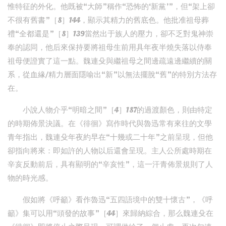
惟特征的外化。他既被“大師”稱作“恐怖的‘新黨’”，但“架上卻
不很有舊書”［8］144，顯示其精力的舊底色。他批准祖母葬
禮“全都還是”［8］139當然出于族人的壓力，卻不乏對鬼神崇
奉的認同，他后來保持要將祖母生前用具年夜半燒失落以侍奉
祖母便證實了這一點。魏連殳與繼祖母之間邊疏遠邊繼續的關
系，從血緣/精力層面隱喻出“新”以無法擺脫“舊”的特別方法存
在。
小說人物介乎“明暗之間”［4］187的過渡顏色，則由特定
的時期佈景決議。在《徘徊》寫作時代與魯迅常有來往的文學
青年指出，魏連殳年夜約早在“十幾或二十年”之前呈現，但他
卻指向將來：即如許的人物以后還會呈現。主人公所處時期在
辛亥反動前后，具有顯明的“辛亥性”，這一汗青佈景規則了人
物的時光感。
假如將《呼籲》看作魯迅“五四語境中的雙十懷古”，《呼
籲》集可以用“頭發的故事”［44］來歸納綜合，那么魏連殳在