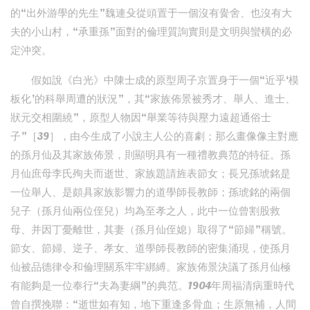
的“出外游學的先生”魏連殳從頭置于一個沒有黌舍、也沒有大
夫的小山村，“承重孫”面對的倫理質詢實則是文明與蠻橫的必
定沖突。
假如說《白光》中陳士成的原型周子京置身于一個“近乎‘模
板化’的科舉周遭的狀況”，其“家族佈景被秀才、舉人、進士、
狀元交相圍繞”，原型人物因“舉業等待與壓力遠超通俗士
子”［39］，由今生成了小說主人公的喜劇；那么畫像像主對應
的孫月仙及其家族佈景，則顯明具有一種禮教典范的特征。孫
月仙庶母李氏殉夫而逝世、家族題請旌表節女；長兄孫琥銘是
一位舉人、是頗具家族影響力的道學師長教師；孫琥銘的兩個
兒子（孫月仙兩位侄兒）均為至孝之人，此中一位曾割股救
母、并因丁憂離世，其妻（孫月仙侄媳）取得了“節婦”稱號。
節女、節婦、逆子、孝女、道學師長教師的密集涌現，使孫月
仙被品德律令和倫理關系牢牢綁縛。家族佈景決議了孫月仙極
有能夠是一位奉行“夫為妻綱”的典范。1904年周福清病重時代
曾自撰挽聯：“逝世如有知，地下重逢多骨血；生原無補，人間