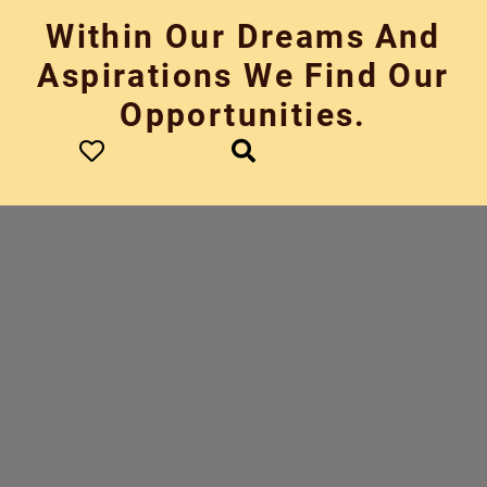
Skip
Within Our Dreams And
to
content
Aspirations We Find Our
Opportunities.