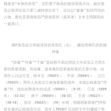
魏連殳“本身的祖母”，這對應于魯迅的親祖母孫月仙，她在魯
迅父親周伯宜只要三歲時便往世了。這位以“畫像”形狀閃現的
人物，實在是貫聯魯迅門第佈景與《孤單者》文本之間關系的
一處進口。
圖1 魯迅祖父周福清與祖母孫氏（右）、繼祖母蔣氏的彩繪
神像
“掛像”“拜像”“下像”是紹興平易近間從大年節至正月間主
要的祭奠運動，而祖像、逝者像則是家族祭奠的主要什物。由
周作人日誌可見，除辛丑（1901年）、甲辰（1904年）、乙巳
（1905年）周作人在南京江南海軍書院過年、未能記錄家族“拜
像”外，他在紹興過年的戊戌（1898年）［9-11］、己亥（1899
年）［12-13］、庚子（1900年）［14-15］、壬寅（1902年）
［16-18］、癸卯（1903年）［19］年間，有關周家新臺門拜祭
祖先像的記錄相當完全。周作人1950年月回想文中則彌補了祭