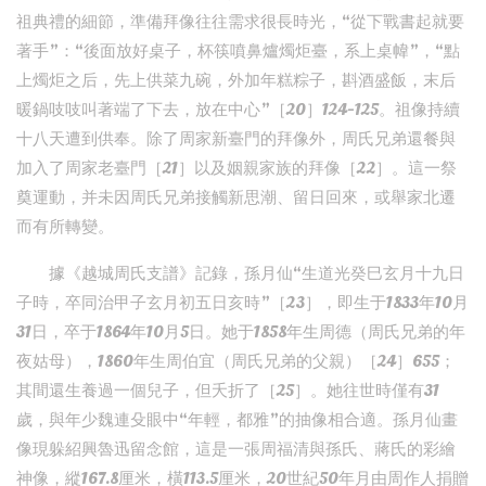
祖典禮的細節，準備拜像往往需求很長時光，“從下戰書起就要
著手”：“後面放好桌子，杯筷噴鼻爐燭炬臺，系上桌幃”，“點
上燭炬之后，先上供菜九碗，外加年糕粽子，斟酒盛飯，末后
暖鍋吱吱叫著端了下去，放在中心”［20］124-125。祖像持續
十八天遭到供奉。除了周家新臺門的拜像外，周氏兄弟還餐與
加入了周家老臺門［21］以及姻親家族的拜像［22］。這一祭
奠運動，并未因周氏兄弟接觸新思潮、留日回來，或舉家北遷
而有所轉變。
據《越城周氏支譜》記錄，孫月仙“生道光癸巳玄月十九日
子時，卒同治甲子玄月初五日亥時”［23］，即生于1833年10月
31日，卒于1864年10月5日。她于1858年生周德（周氏兄弟的年
夜姑母），1860年生周伯宜（周氏兄弟的父親）［24］655；
其間還生養過一個兒子，但夭折了［25］。她往世時僅有31
歲，與年少魏連殳眼中“年輕，都雅”的抽像相合適。孫月仙畫
像現躲紹興魯迅留念館，這是一張周福清與孫氏、蔣氏的彩繪
神像，縱167.8厘米，橫113.5厘米，20世紀50年月由周作人捐贈