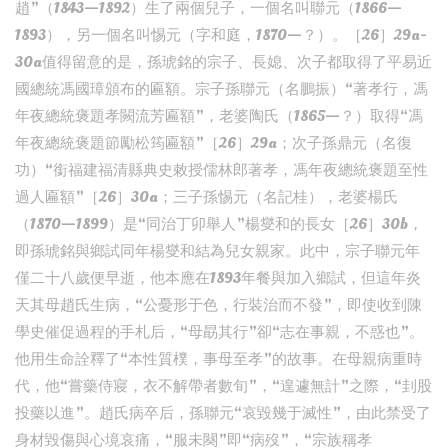
趙”（1843—1892）生了兩個兒子，一個名叫聯元（1866—
1893），另一個名叫惕元（字和庭，1870—？）。［26］29a-
30a值得留意的是，孫琥銘的宗子、長媳、次子都取得了平易近
國總統馮國璋頒布的匾額。宗子孫聯元（名鵬振）“著孝行，馮
年夜總統褒題孝闕流芳匾額”，老婆陶氏（1865—？）取得“馮
年夜總統褒題節勵松筠匾額”［26］29a；次子孫鼎元（名復
功）“銜福建福清縣典史敕授儒林郎著孝，馮年夜總統褒題至性
過人匾額”［26］30a；三子孫惕元（名記桂），老婆楊氏
（1870—1899）是“同治丁卯舉人”楊燮和的長女［26］30b，
即孫琥銘與鄉試同年楊燮和結為兒女親家。此中，宗子聯元年
僅二十八歲便早逝，他本應在1893年餐與加入鄉試，但這年炎
天其母趙氏生病，“公憂形于色，行裝治而不發”，即使收到陳
學史催促過程的手札后，“母勗其行”卻“志在事親，不惑也”。
他用生命詮釋了“本性質樸，事母至孝”的故事。在母親病重時
代，他“嘗藥侍寢，衣不解帶者數旬”，“遑遽無計”之際，“刲股
投藥以進”。趙氏病卒后，孫聯元“哀毀幾于滅性”，由此禁受了
身材毀傷與心境哀痛，“服未闋”即“病歿”，“宗族稱孝