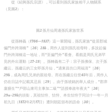
從《紹興孫氏宗譜》，可以看到孫氏家族相干人物關系
（見圖2）：
圖2 孫月仙周邊孫氏家族世系
從孫轉義（1766—1837）這一輩開端，孫氏家族“徙居郡城
偏門外跨湖橋”［26］28b，周作人提到孫氏祖母時，多說起偏
門外跨湖橋這一地址，而“至偏門外”看會、看戲是周氏兄弟罕
見的外出運動［27-28］。孫轉義有二子：宗子孫佛保、次子孫
繼云。孫繼云的三女即孫月仙，“適東昌坊口周福清”［26］
29b，成為周氏兄弟的親祖母。而在孫繼云往世45年后，周作人
仍在日誌中記載其忌辰［29］。由于孫琥銘的舉人成分，“郡庠
廩膳生”“戶部山東司主事加二級”“誥授奉政年夜夫”［26］
29a-29b的頭銜，其祖怙恃、怙恃、本生怙恃于同治十一年一月
初九日（1872年2月17日）遭到朝廷頒布的誥命［30］。