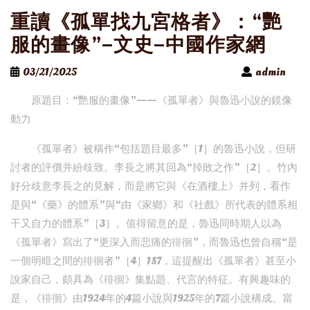
重讀《孤單找九宮格者》：“艷
服的畫像”–文史–中國作家網
03/21/2025
admin
原題目：“艷服的畫像”——《孤單者》與魯迅小說的鏡像
動力
《孤單者》被稱作“包括題目最多”［1］的魯迅小說，但研
討者的評價并紛歧致。李長之將其回為“掉敗之作”［2］。竹內
好分歧意李長之的見解，而是將它與《在酒樓上》并列，看作
是與“《藥》的體系”與“由《家鄉》和《社戲》所代表的體系相
干又自力的體系”［3］。值得留意的是，魯迅同時期人以為
《孤單者》寫出了“更深入而悲痛的徘徊”，而魯迅也曾自稱“是
一個明暗之間的徘徊者”［4］187，這提醒出《孤單者》甚至小
說家自己，頗具為《徘徊》集點題、代言的特征。有興趣味的
是，《徘徊》由1924年的4篇小說與1925年的7篇小說構成。當