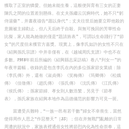
獲取了正室的憐愛。但她未能生養，這般便與育有三女的正妻
陳氏之間的位置差別懸殊。在丈夫孫繼云沉痾時代，她不只“躬
侍湯藥”，并晝夜禱告“愿以身代”；丈夫往世后她要立即他殺的
意圖被主婦勸止，但八天后終于自殺。與無可挽回的芳華性命
比擬，家人能為她做的僅是“題請旌表”，可謂以生命踐行了“節
女”的尺度但未獲官方嘉獎。現實上，像李氏如許的女性不只在
《紹興孫氏宗譜》中并非僅有，在《越城周氏支譜》中也不在
多數。1918年前后所編的《紹興縣志采訪稿》卷八“列女一”的
年夜半篇幅，收錄的是包含李氏在內的多位孫家節女業績：除
《李氏傳》外，還有《淑貞傳》《笑梅傳》《筠卿傳》《松娥
傳》《佳徵傳》《趙氏傳》《張氏傳》《沈氏傳》《江氏傳》
《侯氏傳》；孫家節婦、孝女則人數浩繁，另見于《節孝
表》，孫氏家族在紹興本地作為品德儀范的影響力可見一斑。
當遭受兵難時，“一族一邑有若干數”婦女不幸喪生，當然
使得周作人思之“作惡整天”［35］；但在并無戰鬥亂離的日常
周遭的狀況中，家族表裡通俗女性將節烈內化為性命崇奉，這