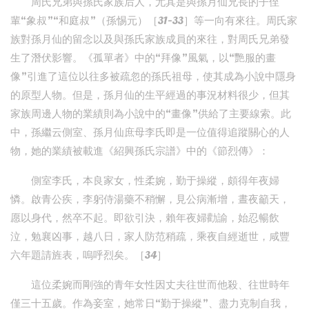
周氏兄弟與孫氏家族后人，尤其是與孫月仙兄長的子侄
輩“象叔”“和庭叔”（孫惕元）［31-33］等一向有來往。周氏家
族對孫月仙的留念以及與孫氏家族成員的來往，對周氏兄弟發
生了潛伏影響。《孤單者》中的“拜像”風氣，以“艷服的畫
像”引進了這位以往多被疏忽的孫氏祖母，使其成為小說中隱身
的原型人物。但是，孫月仙的生平經過的事況材料很少，但其
家族周邊人物的業績則為小說中的“畫像”供給了主要線索。此
中，孫繼云側室、孫月仙庶母李氏即是一位值得追蹤關心的人
物，她的業績被載進《紹興孫氏宗譜》中的《節烈傳》：
側室李氏，本良家女，性柔婉，勤于操縱，頗得年夜婦
憐。啟青公疾，李躬侍湯藥不稍懈，見公病漸增，晝夜籲天，
愿以身代，然卒不起。即欲引決，賴年夜婦勸諭，始忍暢飲
泣，勉襄凶事，越八日，家人防范稍疏，乘夜自經逝世，咸豐
六年題請旌表，嗚呼烈矣。［34］
這位柔婉而剛強的青年女性因丈夫往世而他殺、往世時年
僅三十五歲。作為妾室，她常日“勤于操縱”、盡力克制自我，