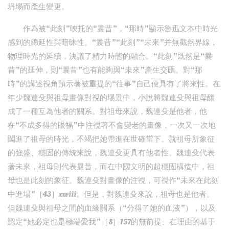
坍塌而產生變更。
作為被“此刻”映托的“曩昔”，“那時”顯示魯迅文本中時光
感到的綿延性與暗昧性。“曩昔”“此刻”“未來”并無截然界線，
物理時光的延續，決議了精力時態的融合。“此刻”既然是“曩
昔”的延伸，則“曩昔”也有能夠與“未來”產生交匯。對“那
時”的講述視角預示著被重提的“往事”自己便具有了將來性。在
年少魏連殳與祖母畫像對視的場景中，小說將魏連殳與祖母釀
成了一種互為他者的關系。對祖母來說，魏連殳是他者，他
在“不成多得的眼福”中注視著不會變老的畫像，一次又一次地
闖進了祖母的時光，不竭把她帶進在世確當下。就祖母所象征
的強盛、穩固的傳統來說，魏連殳更具有他者性。魏連殳代表
著未來，祖母則代表曩昔，而在中國文明的超穩固構造中，祖
母也是此刻的象征。魏連殳對畫像的注視，可視作“未來在此刻
中進場”［43］xxviii。但是，對魏連殳來說，祖母也是他者。
但魏連殳與祖母之間的血緣關系（“分得了她的血液”），以及
認定“她必定也是極端愛我”［8］157的無前提、在理由的基于