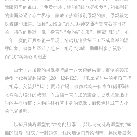
陰陽兩界的進口。“我看她時，她的眼睛也凝視我”，祖孫對視
的畫面跨過了存亡界線，釀成了孩童識別母親的臉、母親報之
以愛撫和淺笑。這種“面臨面”的人鬼/神交通盡管有著非日常
的、禮教的形狀：像主身著“描金的紅衣服”、頭戴“珠冠”、在
一年一度的正月祭祖中呈現，卻給魏連殳留下了不成磨滅的溫
馨印象。畫像甚至活了起來：祖母“吵嘴上垂垂增多了笑影”，
而“我”與她心意相通。
由于正月吊掛的祖像要持續十八天遭到供奉，畫像的參加
使得七代有能夠同堂［20］124-125。《孤單者》中的祖孫三代
（祖母、父親與“我”）同時在場，畫像成為一個將血緣關系轉
化為精力聯絡的載體。而這幅一閃而過的畫像，更映現魯迅小
說的共有特征：人物往往有著本身的鏡像，而鏡像組成了人物
的他者參照。
以孫月仙為原型的“本身的祖母”，與以蔣菊花為原型的“家
里的祖母”組成了一對鏡像。孫氏居偏門外跨湖橋、蔣氏居昌安