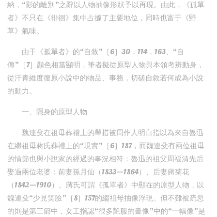
納，“影的離別”之辭以人物抽像形狀予以再現。由此，《孤單
者》不只在《徘徊》集中占據了主要地位，同時也富于《野
草》氣味。
由于《孤單者》的“自敘”［6］30，114，163、“自
傳”［7］顏色相當顯明，筆者擬從原型人物與本領考辨動身，
從汗青維度復原小說中的物品、事務，切磋自敘若何成為小說
的動力。
一、隱身的原型人物
魏連殳在祖母葬禮上的舉措被周作人明白指以為來自魯迅
在繼祖母蔣氏葬禮上的“現實”［6］187，而魏連殳有兩位祖母
的情節也與小說家的經過的事況相符：魯迅的祖父周福清先后
娶過兩位老婆：前妻孫月仙（1833—1864）、后妻蔣菊花
（1842—1910）。蔣氏可謂《孤單者》中顯在的原型人物，以
魏連殳“少見笑臉”［8］157的繼祖母抽像浮現。但不難被疏忽
的則是第三節中，女工指認“很多艷服的畫像”中的“一幅像”是