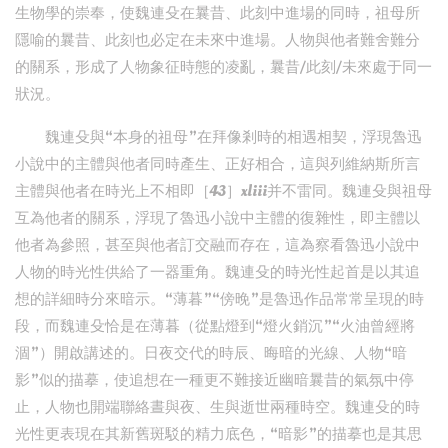
生物學的崇奉，使魏連殳在曩昔、此刻中進場的同時，祖母所
隱喻的曩昔、此刻也必定在未來中進場。人物與他者難舍難分
的關系，形成了人物象征時態的凌亂，曩昔/此刻/未來處于同一
狀況。
魏連殳與“本身的祖母”在拜像剎時的相遇相契，浮現魯迅
小說中的主體與他者同時產生、正好相合，這與列維納斯所言
主體與他者在時光上不相即［43］xliii并不雷同。魏連殳與祖母
互為他者的關系，浮現了魯迅小說中主體的復雜性，即主體以
他者為參照，甚至與他者訂交融而存在，這為察看魯迅小說中
人物的時光性供給了一器重角。魏連殳的時光性起首是以其追
想的詳細時分來暗示。“薄暮”“傍晚”是魯迅作品常常呈現的時
段，而魏連殳恰是在薄暮（從點燈到“燈火銷沉”“火油曾經將
涸”）開啟講述的。日夜交代的時辰、晦暗的光線、人物“暗
影”似的描摹，使追想在一種更不難接近幽暗曩昔的氣氛中停
止，人物也開端聯絡晝與夜、生與逝世兩種時空。魏連殳的時
光性更表現在其新舊斑駁的精力底色，“暗影”的描摹也是其思