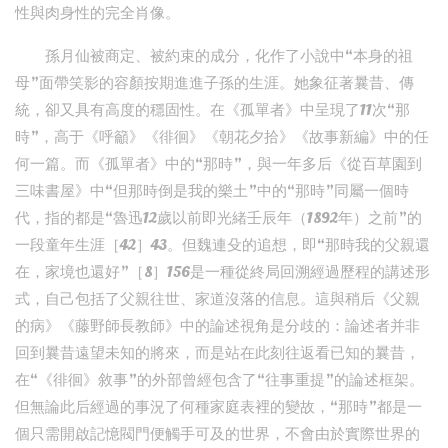
性與肉身性的完全肖像。
孫月仙被商定、被約束的成分，化作了小說中“本身的祖
母”面帶笑影的容顏按期進進子孫的生涯。她象征著曩昔、傳
統，卻又具有高度的穩固性。在《孤單者》中呈現了11次“那
時”，高于《呼籲》《徘徊》《朝花夕拾》《故事新編》中的任
何一篇。而《孤單者》中的“那時”，與一年多后《從百草園到
三味書屋》中“但那時倒是我的樂土”中的“那時”同屬一個時
代，指的都是“魯迅12歲以前即光緒壬辰年（1892年）之前”的
一段童年生涯［42］43。但魏連殳的追想，即“那時我的父親還
在，家境也還好”［8］156是一種從終局回溯經過歷程的講述形
式，自己包括了父親往世、家道沒落的信息。這與稍后《父親
的病》《藤野師長教師》中的論述視角是分歧的：論述者并非
回到曩昔遠望未知的將來，而是站在此刻往返看已知的曩昔，
在“《徘徊》敘事”的外部曾經包含了“往事重提”的論述框架。
但無論此后經過的事況了何種家庭表裡的變故，“那時”都是一
個只需開啟記憶閥門便觸手可及的世界，不會由於實際世界的