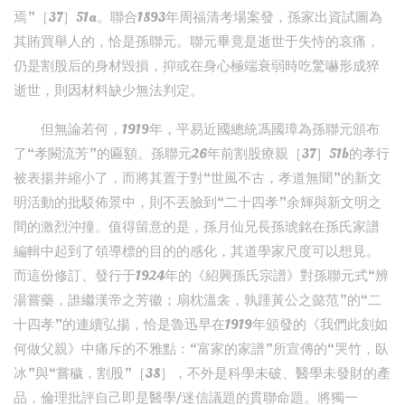
焉”［37］51a。聯合1893年周福清考場案發，孫家出資試圖為
其賄買舉人的，恰是孫聯元。聯元畢竟是逝世于失恃的哀痛，
仍是割股后的身材毀損，抑或在身心極端衰弱時吃驚嚇形成猝
逝世，則因材料缺少無法判定。
但無論若何，1919年，平易近國總統馮國璋為孫聯元頒布
了“孝闕流芳”的匾額。孫聯元26年前割股療親［37］51b的孝行
被表揚并縮小了，而將其置于對“世風不古，孝道無聞”的新文
明活動的批駁佈景中，則不丟臉到“二十四孝”余輝與新文明之
間的激烈沖撞。值得留意的是，孫月仙兄長孫琥銘在孫氏家譜
編輯中起到了領導標的目的的感化，其道學家尺度可以想見。
而這份修訂、發行于1924年的《紹興孫氏宗譜》對孫聯元式“辨
湯嘗藥，誰繼漢帝之芳徽；扇枕溫衾，孰踵黃公之懿范”的“二
十四孝”的連續弘揚，恰是魯迅早在1919年頒發的《我們此刻如
何做父親》中痛斥的不雅點：“富家的家譜”所宣傳的“哭竹，臥
冰”與“嘗穢，割股”［38］，不外是科學未破、醫學未發財的產
品，倫理批評自己即是醫學/迷信議題的貫聯命題。將獨一