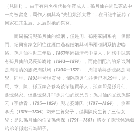
（見圖1）。由于有兩名後代長年夜成人，孫月仙在周氏家族中
一向被留念，周作人稱其為“先祖妣孫太君”，在日誌中記錄了
周家在其生辰、忌辰對她的祭奠。
而周福清與孫月仙的婚姻，僅是周、孫兩家關系的一個部
門。紹興富家之間往往經由過程婚姻與科舉兩種關系慎密聯
絡。孫月仙往世三年后，1867年周福清考中舉人，同榜中試還
有孫月仙的兄長孫琥銘（1843—1874），而他們配合的業師則
是周福清的族叔周以均（1804—1871），周福清與孫琥銘是同
學、同年。1893年考場案發，間隔孫月仙往世已有29年，周、
馬、章、陳、孫五家合夥為後輩賄買舉人，孫家即是孫月仙、
孫琥銘家。但孫琥銘并非孫月仙的親兄長：孫月仙的父親孫繼
云（字啟青，1795—1854）與老婆陳氏（1797—1864）、側室
李氏（1819—1854）均未生養兒子，僅與陳氏生養了三個女
兒；是以孫月仙的伯父孫佛保（1791—1861）將次子孫琥銘過繼
給弟弟孫繼云為嗣子。