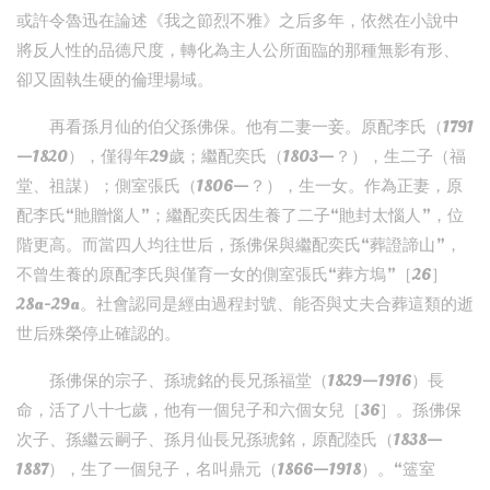
或許令魯迅在論述《我之節烈不雅》之后多年，依然在小說中
將反人性的品德尺度，轉化為主人公所面臨的那種無影有形、
卻又固執生硬的倫理場域。
再看孫月仙的伯父孫佛保。他有二妻一妾。原配李氏（1791
—1820），僅得年29歲；繼配奕氏（1803—？），生二子（福
堂、祖謀）；側室張氏（1806—？），生一女。作為正妻，原
配李氏“貤贈惱人”；繼配奕氏因生養了二子“貤封太惱人”，位
階更高。而當四人均往世后，孫佛保與繼配奕氏“葬證諦山”，
不曾生養的原配李氏與僅育一女的側室張氏“葬方塢”［26］
28a-29a。社會認同是經由過程封號、能否與丈夫合葬這類的逝
世后殊榮停止確認的。
孫佛保的宗子、孫琥銘的長兄孫福堂（1829—1916）長
命，活了八十七歲，他有一個兒子和六個女兒［36］。孫佛保
次子、孫繼云嗣子、孫月仙長兄孫琥銘，原配陸氏（1838—
1887），生了一個兒子，名叫鼎元（1866—1918）。“簉室