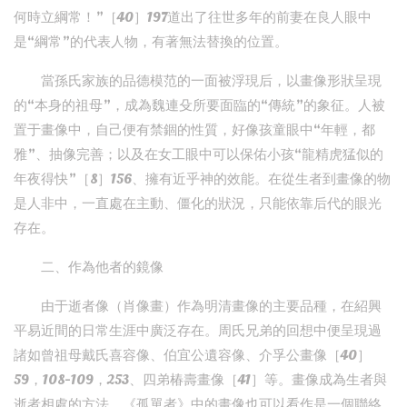
何時立綱常！”［40］197道出了往世多年的前妻在良人眼中
是“綱常”的代表人物，有著無法替換的位置。
當孫氏家族的品德模范的一面被浮現后，以畫像形狀呈現
的“本身的祖母”，成為魏連殳所要面臨的“傳統”的象征。人被
置于畫像中，自己便有禁錮的性質，好像孩童眼中“年輕，都
雅”、抽像完善；以及在女工眼中可以保佑小孩“龍精虎猛似的
年夜得快”［8］156、擁有近乎神的效能。在從生者到畫像的物
是人非中，一直處在主動、僵化的狀況，只能依靠后代的眼光
存在。
二、作為他者的鏡像
由于逝者像（肖像畫）作為明清畫像的主要品種，在紹興
平易近間的日常生涯中廣泛存在。周氏兄弟的回想中便呈現過
諸如曾祖母戴氏喜容像、伯宜公遺容像、介孚公畫像［40］
59，108-109，253、四弟椿壽畫像［41］等。畫像成為生者與
逝者相處的方法。《孤單者》中的畫像也可以看作是一個聯絡