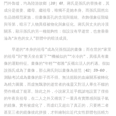
門外魯墟，均為陸游故鄉［20］61。蔣氏是孫氏的替換者，其
成分是後妻、繼母、繼祖母，唯獨不是她本身。而孫氏固然出
生品德模范家族，但畫像面孔的含混與籠統、衣飾僅象征階級
與等第，暗示了人物異樣被物化與象征化。蔣氏與丈夫的冷漠
關系，顯示孫氏的另一種能夠性：假設沒有早逝世，也會垂垂
淪為“灰色的女人”群體中的暗淡成員。
早逝的“本身的祖母”成為兒孫指認的畫像；而在世的“家里
的祖母”則“整天坐在窗下”“機械似的”“冷冷的”，異樣具有畫
像的運動特征。畫像的“年輕”“都雅”反襯出活人的朽邁。假如
說孫氏成為了畫像，那么蔣氏則以畫像為規范［42］59-60，
測驗考試成為畫像的影子而不得。無法扼殺的血緣關系被轉化
為精力圖騰，而虛無飄渺的逝世者的魂靈又對活人畢生不輟的
勞作構成了籠罩。除此之外，小說家又近乎戲謔地設置了俚俗
的年夜良祖母，在二人之外又構筑了一重具有實際感與販子氣
的鏡像。實有被虛化了，而虛幻又超出了真正的，只要將二者
甚至三者的鏡像彼此拼接，才幹繪制出近代女性群體包括精力