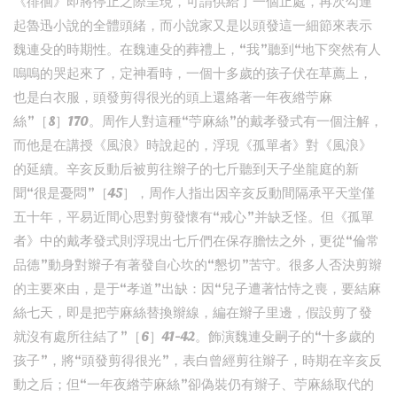
《徘徊》即將停止之際呈現，可謂供給了一個止處，再次勾連
起魯迅小說的全體頭緒，而小說家又是以頭發這一細節來表示
魏連殳的時期性。在魏連殳的葬禮上，“我”聽到“地下突然有人
嗚嗚的哭起來了，定神看時，一個十多歲的孩子伏在草薦上，
也是白衣服，頭發剪得很光的頭上還絡著一年夜綹苧麻
絲”［8］170。周作人對這種“苧麻絲”的戴孝發式有一個注解，
而他是在講授《風浪》時說起的，浮現《孤單者》對《風浪》
的延續。辛亥反動后被剪往辮子的七斤聽到天子坐龍庭的新
聞“很是憂悶”［45］，周作人指出因辛亥反動間隔承平天堂僅
五十年，平易近間心思對剪發懷有“戒心”并缺乏怪。但《孤單
者》中的戴孝發式則浮現出七斤們在保存膽怯之外，更從“倫常
品德”動身對辮子有著發自心坎的“懇切”苦守。很多人否決剪辮
的主要來由，是于“孝道”出缺：因“兒子遭著怙恃之喪，要結麻
絲七天，即是把苧麻絲替換辮線，編在辮子里邊，假設剪了發
就沒有處所往結了”［6］41-42。飾演魏連殳嗣子的“十多歲的
孩子”，將“頭發剪得很光”，表白曾經剪往辮子，時期在辛亥反
動之后；但“一年夜綹苧麻絲”卻偽裝仍有辮子、苧麻絲取代的