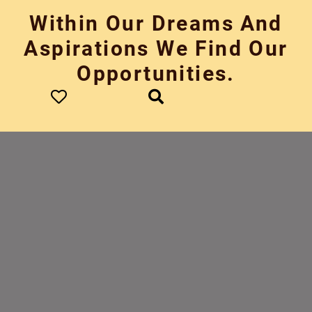
Skip
Within Our Dreams And
to
content
Aspirations We Find Our
Opportunities.