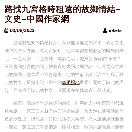
路找九宮格時租遠的故鄉情結–
文史–中國作家網
03/06/2025
admin
路遠對故鄉的情感很深，深到無法描述的水平，表示在生
涯中的各個方面。調到西安后，他年年都要抽必定的時光回陜
北，一是延安，二是榆林。成名之后，他推脫過有數“筆會”、
座談會和授課的約請，推脫過好幾回出國拜訪，但只需有往陜
北的機遇，他普通都不會廢棄。他的中篇小說《人生》寫于陜
北的甘泉，長篇小說《平常的
舞蹈場地
世界》開端于陜北的吳
起，又完成于陜北的甘泉，其間還在榆林寫過一段時光。
路遠理應最有說通俗話的前提：同事的人中年夜部門都說
通俗話，一家三口人就有兩口說通俗話，天天泡在通俗話的周
遭的狀況里，但他的一口陜北話從未轉變。有人說他說話順應
才能差，實在這完整是揣測。恰好相反，他的說話順應才能特