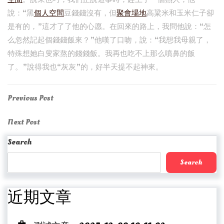
說：“黑
個人空間
豆錢錢沒有，但
聚會場地
高粱米和玉米仁子卻
是有的，”這才了了他的心愿。在回來的路上，我問他說：“怎
么忽然記起個錢錢飯來？”他嘆了口吻，說：“我想我母親了，
特殊想她白叟家熬的錢錢飯。我再也吃不上那么噴鼻的飯
了。”說得我也“灰灰”的，好半天提不起神來。
Post
Previous
Previous Post
Post
navigation
Next
Next Post
Post
Search
Search
近期文章