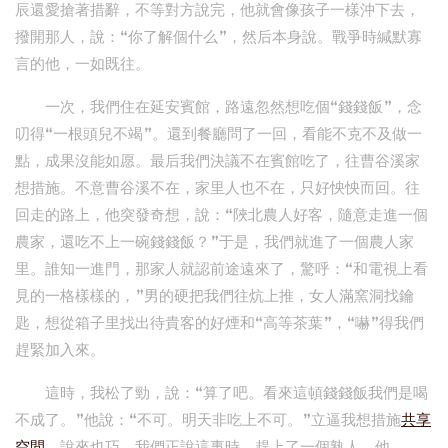
辰還愛搶著措辭，不等對方說完，他就會像孩子一樣沖下去，
撥開那人，說：“你了解個什么”，然后本身說。戰爭時緘默寡
言的他，一如既往。
一次，我們住在延安賓館，路遠忽然想吃個“錢錢飯”，念
叨得“一根頭兒不竭”。還到餐廳問了一回，看能不克不及做一
點，成果沒能如愿。最后我們決議不在賓館吃了，往曹谷溪家
想措施。不意曹谷溪不在，家里人也不在，只好怏怏而回。往
回走的路上，他突發奇想，說：“陜北農人好客，隨意走進一個
農家，還吃不上一碗錢錢飯？”于是，我們就進了一個農人家
里。誰知一進門，那家人就認前途遠來了，驚呼：“和電視上看
見的一格樣樣的，”男的硬把我們往炕上推，女人滿窯洞找鑰
匙，想從箱子里找出待貴客的好煙和“高等茶葉”，“嚇”得我們
趕緊加入來。
這時，我松了勁，說：“算了吧。看來這頓錢錢飯我們是喝
不成了。”他說：“不可。明天非吃上不可。”立逼我想措施
共享
空間
。說來也巧，我們正說這事時，趕上了一個熟人，他