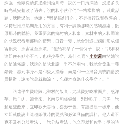
殊強，他剛從清澗過繼到延川時，說的一口清澗話，沒過多長
時光就完整改了過去，說的和小伙伴們“一格樣樣的”。就此話
題，我問過他，他說：“我是搞創作的，不是搞行政和教導的，
保持思惟成熟期應用的方言，有利于調動那時的感觸感染，復
原那時的體驗。我重要寫的鄉村的人和事，素材中的人和周遭
的狀況都得用那時的積聚，口音一變，就會對這些感到形成傷
害損失、損害甚至損壞。”他給我舉了一個例子，說：“我和林
達即便有點小不合，也很少爭辯。為什么呢？
小樹屋
由於她說
的是通俗話，我說的是陜北話。爭不外兩句，我就會發生一種
錯覺，感到本身不是和愛人措辭，而是和一位播音員或許講授
員措辭，說著說著就糊涂了，忘卻本身為什么爭辯了。”
路遠平生愛吃陜北鄉村的飯食，尤其愛好吃揪面片、熬洋
芋、燉羊肉、纏骨來、老南瓜和錢錢飯。別說吃了，只需一說
起這些飯來，立即歡天喜地，喜形于色。有誰提起一樣來，他
立即就能說出這種飯做時的要點和必須具備的調料。他人還不
克不及有分歧看法，一說分歧看法，他立即就和你爭；爭的時