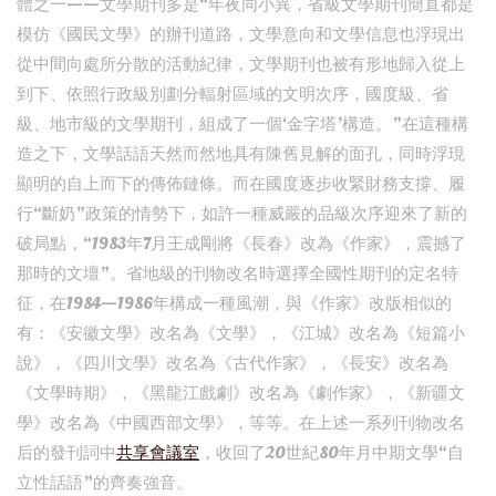
體之一——文學期刊多是“年夜同小異，省級文學期刊簡直都是
模仿《國民文學》的辦刊道路，文學意向和文學信息也浮現出
從中間向處所分散的活動紀律，文學期刊也被有形地歸入從上
到下、依照行政級別劃分輻射區域的文明次序，國度級、省
級、地市級的文學期刊，組成了一個‘金字塔’構造。”在這種構
造之下，文學話語天然而然地具有陳舊見解的面孔，同時浮現
顯明的自上而下的傳佈鏈條。而在國度逐步收緊財務支撐、履
行“斷奶”政策的情勢下，如許一種威嚴的品級次序迎來了新的
破局點，“1983年7月王成剛將《長春》改為《作家》，震撼了
那時的文壇”。省地級的刊物改名時選擇全國性期刊的定名特
征，在1984—1986年構成一種風潮，與《作家》改版相似的
有：《安徽文學》改名為《文學》，《江城》改名為《短篇小
說》，《四川文學》改名為《古代作家》，《長安》改名為
《文學時期》，《黑龍江戲劇》改名為《劇作家》，《新疆文
學》改名為《中國西部文學》，等等。在上述一系列刊物改名
后的發刊詞中
共享會議室
，收回了20世紀80年月中期文學“自
立性話語”的齊奏強音。