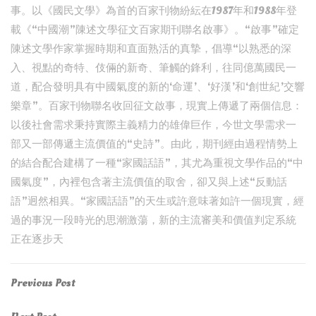
事。以《國民文學》為首的百家刊物紛紜在1987年和1988年登
載《“中國潮”陳述文學征文百家期刊聯名啟事》。“啟事”確定
陳述文學作家掌握時期和直面熟活的真摯，倡導“以熟悉的深
入、視點的奇特、伎倆的新奇、筆觸的鋒利，往同億萬國民一
道，配合發明具有中國氣度的新的‘命運’、‘好漢’和‘創世紀’交響
樂章”。百家刊物聯名收回征文啟事，現實上傳遞了兩個信息：
以後社會需求秉持實際主義精力的雄偉巨作，今世文學需求一
部又一部傳遞主流價值的“史詩”。由此，期刊經由過程情勢上
的結合配合建構了一種“家國話語”，其尤為重視文學作品的“中
國氣度”，內裡包含著主流價值的取舍，卻又與上述“反動話
語”迥然相異。“家國話語”的天生或許意味著如許一個現實，經
過的事況一段時光的思潮激蕩，新的主流審美和價值判定系統
正在逐步天
Post
Previous
Previous Post
Post
navigation