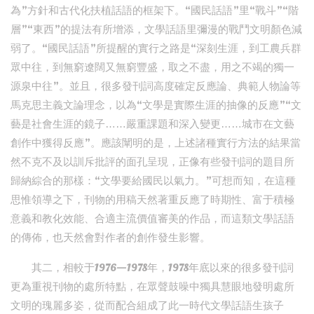
為”方針和古代化扶植話語的框架下。“國民話語”里“戰斗”“階
層”“東西”的提法有所增添，文學話語里彌漫的戰鬥文明顏色減
弱了。“國民話語”所提醒的實行之路是“深刻生涯，到工農兵群
眾中往，到無窮遼闊又無窮豐盛，取之不盡，用之不竭的獨一
源泉中往”。並且，很多發刊詞高度確定反應論、典範人物論等
馬克思主義文論理念，以為“文學是實際生涯的抽像的反應”“文
藝是社會生涯的鏡子……嚴重課題和深入變更……城市在文藝
創作中獲得反應”。應該闡明的是，上述諸種實行方法的結果當
然不克不及以訓斥批評的面孔呈現，正像有些發刊詞的題目所
歸納綜合的那樣：“文學要給國民以氣力。”可想而知，在這種
思惟領導之下，刊物的用稿天然著重反應了時期性、富于積極
意義和教化效能、合適主流價值審美的作品，而這類文學話語
的傳佈，也天然會對作者的創作發生影響。
其二，相較于1976—1978年，1978年底以來的很多發刊詞
更為重視刊物的處所特點，在眾聲鼓噪中獨具慧眼地發明處所
文明的瑰麗多姿，從而配合組成了此一時代文學話語生孩子