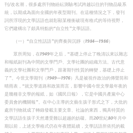
刊/改名潮，很多處所刊物紛紜測驗考試跨越以往的刊物品級系
統，以期成為面向全國的年夜型期刊。在這種情況之下，發刊
詞所浮現的文學話語也就彰顯某種衝破現有格式的等待視野，
它們建構出了頗具特點的“自立性”文學話語。
（一）“自立性話語”的齊奏與沉靜（1984—1986）
眾所周知，在1949年之后，“基礎上停止了晚清以來以雜志
和報紙副刊為中間的文學門戶、文學社團的組織方法。古代意
義的文學社團和文學門戶，跟著期刊性質的轉變，基礎上停止
了”。今世文學期刊（1949—1976）凡是被視作政治的傳聲筒和
晴雨表，“就文學道路和政策而言，影響中國今世文學最年夜的
是幾種非文學的報紙，如《國民日報》，它是中國共產黨中心
委員會的機關報”。在中心主導的文藝生孩子形式之下，大批的
處所刊物就成了轉錄發載主要文章、社論的東西，獨具特質的
文學話語生孩子天然遭受難以超越的妨礙。而20世紀80年月中
期以前，上述文學格式仍在年夜體延續，文學話語所依托的載