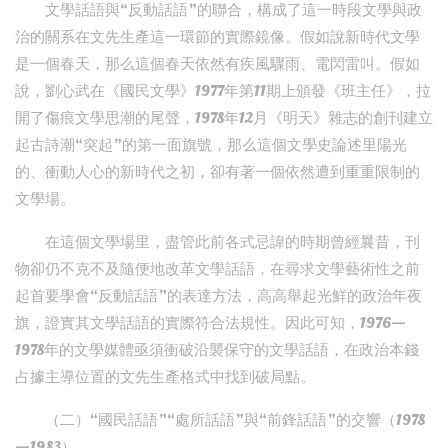
文學話語與“反動話語”的聯合，構成了這一時段文學與政
治的關系在文先生產這一環節的實際鏡像。假如說新時代文學
是一個春天，那么這個春天依然有疾風驟雨、電閃雷叫。假如
說，劉心武在《國民文學》1977年第11期上頒發《班主任》，拉
開了傷痕文學思潮的尾聲，1978年12月《明天》雜志的創刊建立
起古詩潮“突起”的第一面旗號，那么這個文學史論述里陽光
的、衝動人心的新時代之初，卻有著一個依然遭到重重限制的
文學場。
在這個文學場里，盡管此前各式忌諱的時期曾經曩昔，刊
物卻仍不克不及隨便地改革文學話語，在尋求文學藝術性之前
起首要學會“反動話語”的表達方法，高高舉起光鮮的政治年夜
旗，證實其文學話語的實際符合法規性。因此可知，1976—
1978年的文學媒體亟須衝破沿襲保守的文學話語，在政治本錢
占據主導位置的文先生產格式中找到破局點。
（二）“國民話語”“處所話語”與“前鋒話語”的交響（1978
—1983）