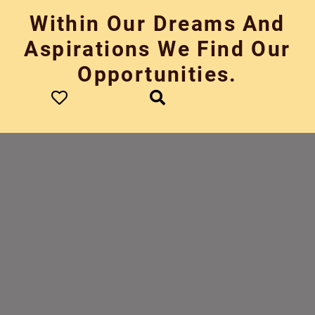
Skip
Within Our Dreams And
to
content
Aspirations We Find Our
Opportunities.