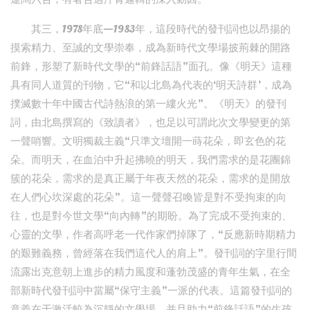
其三，1978年底—1983年，這段時代的發刊詞也以昂揚的
摸索精力、至誠的文學崇奉，成為新時代文學場披荊棘的開路
前鋒，形塑了新時代文學的“前鋒話語”面孔。像《明天》這種
具有同人道質的刊物，它“和以北島為代表的‘明天詩群’，成為
撲滅數十年中國古代詩熱浪的第一縷火光”。《明天》的發刊
詞，由北島撰寫的《致讀者》，也足以可謂此次文學變更的第
一聲哨響。文明獨裁主義“只準文壇開一蒔花朵，即玄色的花
朵。而明天，在血泊中升起拂曉的明天，我們需求的是花團錦
簇的花朵，需求的是真正屬于年夜天然的花朵，需求的是開放
在人們心坎深處的花朵”。這一聲聲召喚皆是對不受拘束的向
往，也是對今世文學“向內轉”的期盼。為了完成不受拘束的、
心靈的文學，作者高呼老一代作家們掉隊了，“反應新時期精力
的艱難義務，曾經落在我們這代人的肩上”。發刊詞的字里行間
流露出克意朝上進步的精力風度和蓬勃茂盛的青年生氣，在全
部新時代發刊詞中當屬“保守主義”一派的代表。這篇發刊詞的
意義在于激活較為沉靜的文學場，并且助力“前鋒話語”的生孩