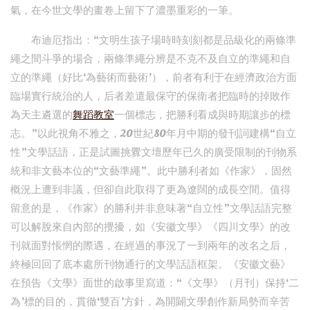
氣，在今世文學的畫卷上留下了濃墨重彩的一筆。
布迪厄指出：“文明生孩子場時時刻刻都是品級化的兩條準
繩之間斗爭的場合，兩條準繩分辨是不克不及自立的準繩和自
立的準繩（好比‘為藝術而藝術’），前者有利于在經濟政治方面
臨場實行統治的人，后者差遣最保守的保衛者把臨時的掉敗作
為天主遴選的
舞蹈教室
一個標志，把勝利看成與時期讓步的標
志。”以此視角不雅之，20世紀80年月中期的發刊詞建構“自立
性”文學話語，正是試圖挑釁文壇歷年已久的廣受限制的刊物系
統和非文藝本位的“文藝準繩”。此中勝利者如《作家》，固然
概況上遭到非議，但卻自此取得了更為遼闊的成長空間。值得
留意的是，《作家》的勝利并非意味著“自立性”文學話語完整
可以解脫來自內部的攪擾，如《安徽文學》《四川文學》的改
刊就面對悵惘的際遇，在經過的事況了一到兩年的改名之后，
終極回回了底本處所刊物通行的文學話語框架。《安徽文藝》
在預告《文學》面世的啟事里寫道：“《文學》（月刊）保持‘二
為’標的目的，貫徹‘雙百’方針，為開闢文學創作新局勢而辛苦