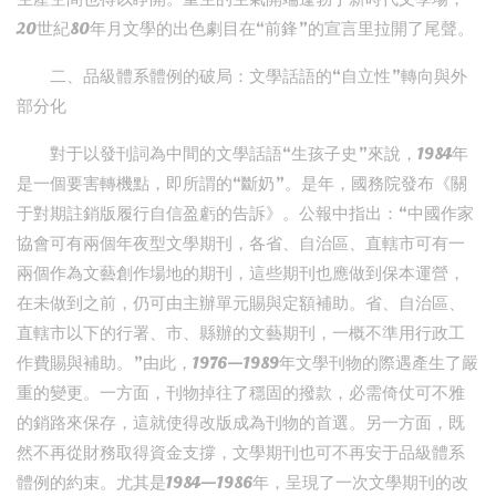
20世紀80年月文學的出色劇目在“前鋒”的宣言里拉開了尾聲。
二、品級體系體例的破局：文學話語的“自立性”轉向與外
部分化
對于以發刊詞為中間的文學話語“生孩子史”來說，1984年
是一個要害轉機點，即所謂的“斷奶”。是年，國務院發布《關
于對期註銷版履行自信盈虧的告訴》。公報中指出：“中國作家
協會可有兩個年夜型文學期刊，各省、自治區、直轄市可有一
兩個作為文藝創作場地的期刊，這些期刊也應做到保本運營，
在未做到之前，仍可由主辦單元賜與定額補助。省、自治區、
直轄市以下的行署、市、縣辦的文藝期刊，一概不準用行政工
作費賜與補助。”由此，1976—1989年文學刊物的際遇產生了嚴
重的變更。一方面，刊物掉往了穩固的撥款，必需倚仗可不雅
的銷路來保存，這就使得改版成為刊物的首選。另一方面，既
然不再從財務取得資金支撐，文學期刊也可不再安于品級體系
體例的約束。尤其是1984—1986年，呈現了一次文學期刊的改