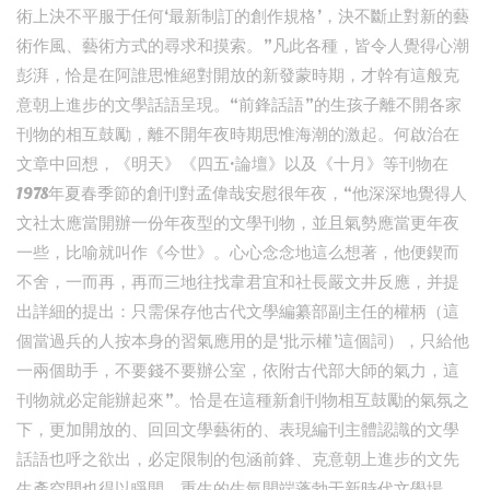
術上決不平服于任何‘最新制訂的創作規格’，決不斷止對新的藝
術作風、藝術方式的尋求和摸索。”凡此各種，皆令人覺得心潮
彭湃，恰是在阿誰思惟絕對開放的新發蒙時期，才幹有這般克
意朝上進步的文學話語呈現。“前鋒話語”的生孩子離不開各家
刊物的相互鼓勵，離不開年夜時期思惟海潮的激起。何啟治在
文章中回想，《明天》《四五·論壇》以及《十月》等刊物在
1978年夏春季節的創刊對孟偉哉安慰很年夜，“他深深地覺得人
文社太應當開辦一份年夜型的文學刊物，並且氣勢應當更年夜
一些，比喻就叫作《今世》。心心念念地這么想著，他便鍥而
不舍，一而再，再而三地往找韋君宜和社長嚴文井反應，并提
出詳細的提出：只需保存他古代文學編纂部副主任的權柄（這
個當過兵的人按本身的習氣應用的是‘批示權’這個詞），只給他
一兩個助手，不要錢不要辦公室，依附古代部大師的氣力，這
刊物就必定能辦起來”。恰是在這種新創刊物相互鼓勵的氣氛之
下，更加開放的、回回文學藝術的、表現編刊主體認識的文學
話語也呼之欲出，必定限制的包涵前鋒、克意朝上進步的文先
生產空間也得以睜開。重生的生氣開端蓬勃于新時代文學場，