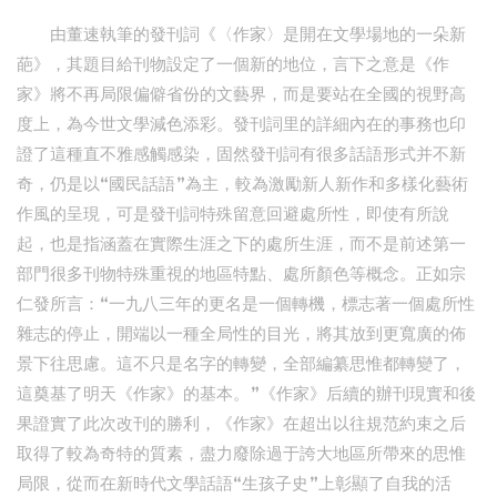
由董速執筆的發刊詞《〈作家〉是開在文學場地的一朵新
葩》，其題目給刊物設定了一個新的地位，言下之意是《作
家》將不再局限偏僻省份的文藝界，而是要站在全國的視野高
度上，為今世文學減色添彩。發刊詞里的詳細內在的事務也印
證了這種直不雅感觸感染，固然發刊詞有很多話語形式并不新
奇，仍是以“國民話語”為主，較為激勵新人新作和多樣化藝術
作風的呈現，可是發刊詞特殊留意回避處所性，即使有所說
起，也是指涵蓋在實際生涯之下的處所生涯，而不是前述第一
部門很多刊物特殊重視的地區特點、處所顏色等概念。正如宗
仁發所言：“一九八三年的更名是一個轉機，標志著一個處所性
雜志的停止，開端以一種全局性的目光，將其放到更寬廣的佈
景下往思慮。這不只是名字的轉變，全部編纂思惟都轉變了，
這奠基了明天《作家》的基本。”《作家》后續的辦刊現實和後
果證實了此次改刊的勝利，《作家》在超出以往規范約束之后
取得了較為奇特的質素，盡力廢除過于誇大地區所帶來的思惟
局限，從而在新時代文學話語“生孩子史”上彰顯了自我的活