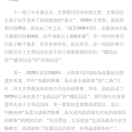
十一屆三中全會以后，文學期刊浮現井噴之勢，文學話語
生孩子似乎迎來了競相開放的“春天”。1978年文學類、藝術類
期刊僅71種，而短短三年之后，“截至1981年5月，全國省地市級
文藝期刊共634種，此中省級以上320多種”。這一時代的發刊
詞多少數字最多，并且各有特色。綜合而言，這一時段的發刊
詞顯示出了文學話語生孩子的三個重要標的目的：“國民話
語”“處所話語”與“前鋒話語”。
其一，1978年底至1983年，大都發刊詞都較為器重政治態
度的表達，呼吁“為國民辦事、為社會主義辦事”的“二為”方
針，誇大文學應該為四個古代化扶植辦事，等等。由此組成了
1979年以來的異于“反動話語”的“國民話語”。期刊面向社會發
聲而生孩子文學話語時，第一要緊的是實際基礎題目，是以，
刊物保持“為寬大讀者們辦事，為完成內陸四個古代化的雄偉目
的辦事”的標的目的，“百花齊放，百花怒放”也成為最高引的文
藝概念。基礎剔除了階層話語的表述，多將論述限制在“二