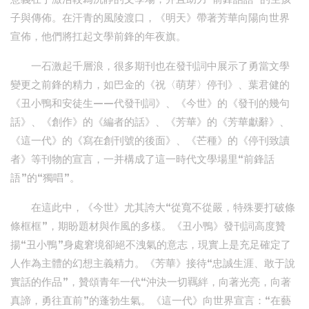
子與傳佈。在汗青的風陵渡口，《明天》帶著芳華向陽向世界
宣佈，他們將扛起文學前鋒的年夜旗。
一石激起千層浪，很多期刊也在發刊詞中展示了勇當文學
變更之前鋒的精力，如巴金的《祝〈萌芽〉停刊》、葉君健的
《丑小鴨和安徒生——代發刊詞》、《今世》的《發刊的幾句
話》、《創作》的《編者的話》、《芳華》的《芳華獻辭》、
《這一代》的《寫在創刊號的後面》、《芒種》的《停刊致讀
者》等刊物的宣言，一并構成了這一時代文學場里“前鋒話
語”的“獨唱”。
在這此中，《今世》尤其誇大“從寬不從嚴，特殊要打破條
條框框”，期盼題材與作風的多樣。《丑小鴨》發刊詞高度贊
揚“丑小鴨”身處窘境卻絕不洩氣的意志，現實上是充足確定了
人作為主體的幻想主義精力。《芳華》接待“忠誠生涯、敢于說
實話的作品”，贊頌青年一代“沖決一切羈絆，向著光亮，向著
真諦，勇往直前”的蓬勃生氣。《這一代》向世界宣言：“在藝