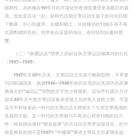
能夠性，并終極在90年月的市場化年夜潮里遭受更為艱巨的處
境。也恰是在這一刻，新時代后期文學話語生孩子的分化拉開
了帷幕，中心和處所，全國和鄉土，分歧種別的刊物不得不再
次調劑標的目的，找準各自妥當的地位，收回恰到好處的聲
響。
（二）“家國話語”情勢上的結合與文學話語梯隊內的分化
（1987—1989）
1987年至80年月末，文學話語之生孩子略顯頹勢，不單發
刊詞削減很多，就連1984—1986年頻仍呈現的以先容內在的事
務為主的“編后記”情勢的文字也少有蹤影。這似乎吐露出方才
顛末80年月中期文學話語集束迸發之后的長久疲軟之態。可是
這并不料味著此一時代的文學話語主體損失了引領文學風潮的
意愿與才能。這一時代的文學期刊不再決心尋求刊物的自力
性，時有經由過程“聯名啟事”的方法向文學界頒發宣言，此中
很是典範的例子是1987年“中國潮”陳述文學征文百家聯名啟