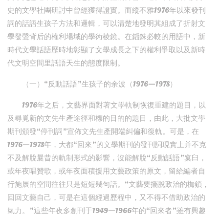
史的文學社團研討中曾經獲得證實。而縱不雅1976年以來發刊
詞的話語生孩子方法和邏輯，可以清楚地發明其組成了折射文
學發聲背后的權利場域的學術棱鏡。在錙銖必較的用語中，新
時代文學話語歷時地彰顯了文學成長之下的權利爭取以及新時
代文明空間里話語天生的態度限制。
（一）“反動話語”生孩子的余波（1976—1978）
1976年之后，文藝界面對著文學軌制恢復重建的題目，以
及尋覓新的文先生產途徑和標的目的的題目，由此，大批文學
期刊頒發“停刊詞”宣佈文先生產開端糾偏和復軌。可是，在
1976—1978年，大都“回來”的文學期刊的發刊詞現實上并不克
不及解脫曩昔的軌制形式的影響，沒能解脫“反動話語”窠臼，
或年夜唱贊歌，或年夜面積援用文藝政策的原文，留給編者自
行施展的空間往往只是短短幾句話。“文藝要擺脫政治的枷鎖，
回回文藝自己，可是在這個經過歷程中，又不得不借助政治的
氣力。”這些年夜多創刊于1949—1966年的“回來者”雖有興趣