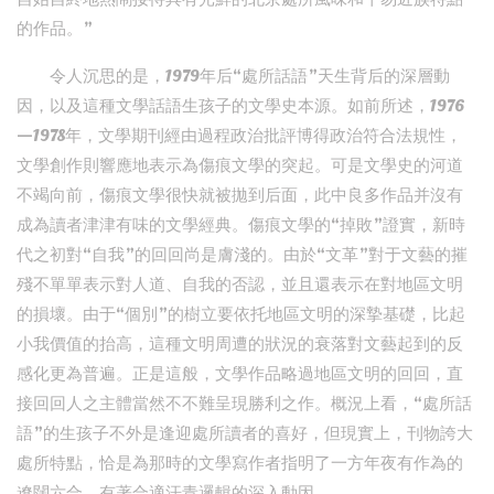
的作品。”
令人沉思的是，1979年后“處所話語”天生背后的深層動
因，以及這種文學話語生孩子的文學史本源。如前所述，1976
—1978年，文學期刊經由過程政治批評博得政治符合法規性，
文學創作則響應地表示為傷痕文學的突起。可是文學史的河道
不竭向前，傷痕文學很快就被拋到后面，此中良多作品并沒有
成為讀者津津有味的文學經典。傷痕文學的“掉敗”證實，新時
代之初對“自我”的回回尚是膚淺的。由於“文革”對于文藝的摧
殘不單單表示對人道、自我的否認，並且還表示在對地區文明
的損壞。由于“個別”的樹立要依托地區文明的深摯基礎，比起
小我價值的抬高，這種文明周遭的狀況的衰落對文藝起到的反
感化更為普遍。正是這般，文學作品略過地區文明的回回，直
接回回人之主體當然不不難呈現勝利之作。概況上看，“處所話
語”的生孩子不外是逢迎處所讀者的喜好，但現實上，刊物誇大
處所特點，恰是為那時的文學寫作者指明了一方年夜有作為的
遼闊六合，有著合適汗青邏輯的深入動因。