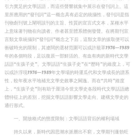
引力實足的文學話語，而這些聲響就集中展示在發刊詞上。這
里所應用的“發刊詞”這一概念具有必定的統攝性，發刊詞是指
刊物創刊號上闡明該刊的主旨、性質的宣言式文本，某種水平
上意味著刊物在向讀者、作者甚至體系體例發聲。在將期刊宣
言類文章統攝到“發刊詞”概念之下后，這類文章的拔取便可以
衝破時光的限制，其遼闊的選材范圍可以或許籠罩1976—1989
年的各個時段，足以復原一部鮮活的、有血有肉的新時代文學
話語“生孩子史”。文學話語“生孩子史”在“歷時”的維度上，可
以或許浮現1976—1989年文學場的時運瓜代和文學成長的譜系
性，較年夜水平地補充文學史敘事之闕逸。而在“共時”維度
上，“生孩子史”則有助于厘清今世文學史各段時代文學話語總
體特征上的差別，挖掘文學話語影響文學走向、建構文學史的
通行形式。
一、開放格式的態度限制：文學話語背后的權利場域
持久以來，新時代因思潮水派層出不窮，文學期刊蓬勃旺