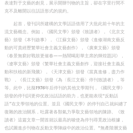
表達對于文藝的創見，展示開辦刊物的主旨，卻在字里行間不
克不及離開以往話語形式的規約。
起首，發刊詞所建構的文學話語借用了大批此前十年的主
流文藝概念。例如，《國民文學》頒發《致讀者》，《北京文
藝》頒發《本刊啟事》，《江蘇文藝》頒發《進修湖南文藝反
動的可貴經歷繁華社會主義文藝創作》，《廣東文藝》頒發
《春景無窮好戰鼓更催春——熱鬧喝彩華主席的輝煌題詞》，
《遼寧文藝》頒發《繁華社會主義文藝創作，迎接社會主義反
動和扶植的新飛騰》，《天津文藝》頒發《當真進修，盡力作
戰》，《長江文藝》頒發《為〈長江文藝〉停刊致讀者》，等
等。此中，比擬1976年后停刊的其他文學期刊，《國民文學》
頒發的停刊詞更仰仗政治話語的助力，也更能表現“反動話
語”在文學領地的位置。並且《國民文學》的停刊自己就糾纏了
復雜的政治關系，吐露著各類氣力爭取文藝領地的陳跡。《致
讀者》這篇文章一開首就以最高的唆使為停刊尋覓政治根據，
也試圖進步刊物在反動文學陣線中的政治位置。“無產階層文藝