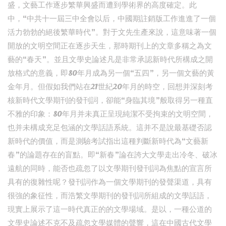
盛，文藝工作逐步繁華興盛而遭到學術界的高度確定。此
中，“中共十一屆三中全會以后，中國期註銷版工作進進了一個
活力勃勃的絕後繁華時代”。對于文先生產來說，這意味著一個
開放的文明空間正在逐步天生，那時期刊上的文章多稱之為文
藝的“春天”。並且文學史論述凡是非常承認新時代所構成之開
放格式的意義，即80年月成為另一個“五四”，另一個文藝的黃
金年月。但假如我們站在21世紀20年月的時空，回想并深刻考
核新時代文學期刊的發刊詞，卻能“身臨其境”般取得另一種直
不雅的印象：80年月并未真正呈現純潔不受拘束的文明空間，
也并未構成充足包涵的文學話語系統。這并不是說最基礎否認
新時代的價值，而是測驗考試指出這種判斷新時代為“文藝新
春”的論題存在的盲點。即“新春”論在誇大文學走出冷冬、破冰
遠航的同時，能否也疏忽了以文學期刊發刊詞為焦點的宣言所
具有的復雜性呢？發刊詞作為一個文學期刊的發聲渠道，具有
很強的象征性，而浩繁文學期刊的發刊詞所組成的文學話語，
現實上展示了這一時代真正的的文學場域。是以，一種公道的
文學史論述不克不及疏忽文學媒體的聲響，這在中國古代文學