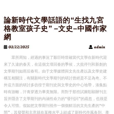
論新時代文學話語的“生找九宮
格教室孩子史” –文史–中國作家
網
03/22/2025
admin
眾所周知，經過的事況了艱巨時世確當代文學在新時代迎
來了久違的春天，在這個文壇回春的季候，大批停刊和新創的
文學期刊如雨后春筍。由于文學媒體與文先生產以及文學史建
構互相關注，有關新時代文學期刊的研討曾經是不足為奇。不
外這方面的研討多彷徨于期刊史與文學史的中心地帶，湊集點
時有游離，汗青穿透力畢竟無限。而對于那些試圖彰顯辦刊主
旨并隱含了文學期刊的內涵性命力的“發刊詞”的疏忽，也很是
令人可惜。假如把文學期刊視作一個個鮮活的文先生產的“中
間”，其發聲和主意就在某種水平上組成了新時代作風各別、牽