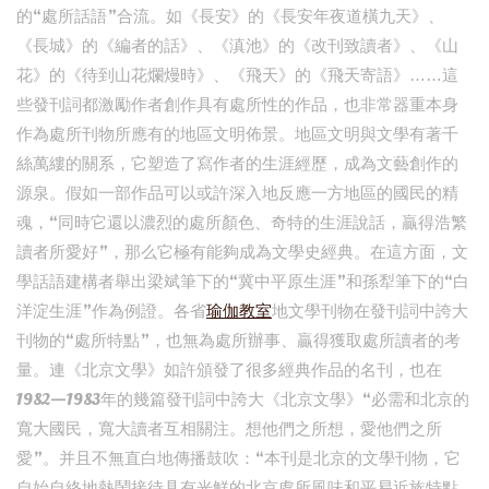
的“處所話語”合流。如《長安》的《長安年夜道橫九天》、
《長城》的《編者的話》、《滇池》的《改刊致讀者》、《山
花》的《待到山花爛熳時》、《飛天》的《飛天寄語》……這
些發刊詞都激勵作者創作具有處所性的作品，也非常器重本身
作為處所刊物所應有的地區文明佈景。地區文明與文學有著千
絲萬縷的關系，它塑造了寫作者的生涯經歷，成為文藝創作的
源泉。假如一部作品可以或許深入地反應一方地區的國民的精
魂，“同時它還以濃烈的處所顏色、奇特的生涯說話，贏得浩繁
讀者所愛好”，那么它極有能夠成為文學史經典。在這方面，文
學話語建構者舉出梁斌筆下的“冀中平原生涯”和孫犁筆下的“白
洋淀生涯”作為例證。各省
瑜伽教室
地文學刊物在發刊詞中誇大
刊物的“處所特點”，也無為處所辦事、贏得獲取處所讀者的考
量。連《北京文學》如許頒發了很多經典作品的名刊，也在
1982—1983年的幾篇發刊詞中誇大《北京文學》“必需和北京的
寬大國民，寬大讀者互相關注。想他們之所想，愛他們之所
愛”。并且不無直白地傳播鼓吹：“本刊是北京的文學刊物，它
自始自終地熱鬧接待具有光鮮的北京處所風味和平易近族特點