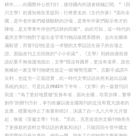
耕作……向國際外公然刊行，接待國內外讀者積極訂閱。”《四
川文學》的通知佈告里提到：行將更名的《古代作家》“面向全
國，是中老作家們縱橫馳騁的沙場，是青年作家們顯示奇才的
陣地，是文學青年伴侶們試耕的田園”。由此可知，這一時代的
處所文學刊物對于超出金字塔刊物品級體系體例、走向全國佈
滿盼望，而發刊詞恰是這一求變的文學話語生孩子的在場之
證。面臨改刊之后招致的“小小非議”，《文學》則經由過程座
談紀要不無保護地指出，文學“既沒有國界，更沒有省界。誰也
無權給一家文學刊物硬性規定一個‘權勢范圍’”。言辭不成謂不
尖利，也從另一正面證實，此一時代文學話語依然有超出品級
系統的決計。可是比及1985年下半年，《文學》的一篇發刊詞
寫道：“為了更好地貫徹‘安身本省，面向全國，培育步隊，繁華
創作’的辦刊方針，本刊依據以後全國期刊的近況和寬大讀者的
反應，穩重地停止了衡量和研討，決議了自一九八六年元月號
起，恢復《安徽文學》刊名。”至此，克意改造的文藝刊物喪失
了更換新的資料文學話語的勇氣和決計，只能回回今世中國文
學因襲的品級次序中，偏安一隅，損失了引領時期文學風潮的