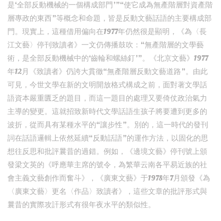
是‘全部反動機械的一個構成部門’”“使它成為無產階層對資產階
層專政的東西”等概念和命題，皆是反動文藝話語的主要構成部
門。現實上，這種借用偏向在1977年仍然很是顯明，《為〈長
江文藝〉停刊致讀者》一文仍傳播鼓吹：“無產階層的文學藝
術，是全部反動機械中的‘齒輪和螺絲釘’”。《北京文藝》1977
年12月《致讀者》仍誇大貫徹“無產階層反動文藝道路”。由此
可見，今世文學在新的文明開放格式構成之前，面對著文學話
語資本嚴重匱乏的題目，而這一題目的處理又要倚仗政治氣力
主導的變更。這就招致新時代文學話語生孩子將要遭到更多的
波折，從而具有某種水平的“讓步性”。別的，這一時代的發刊
詞在話語邏輯上依然延續“反動話語”的運作方法，以固化的思
想往反思和批評曩昔的過錯。例如，《邊境文藝》停刊號上頒
發梁文英的《呼應華主席的號令，為繁華云南各平易近族的社
會主義文藝創作而奮斗》，《廣東文藝》于1978年7月頒發《為
〈廣東文藝〉更名〈作品〉致讀者》，這些文章的批評形式與
曩昔的實際攻訐形式有很年夜水平的類似性。