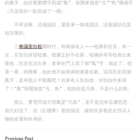
的鳳字，由於鳳繁體字寫成“鳳”。拆開來就是“凡”“鳥”兩個字
（凡這里的一點寫成了一橫）。
不單這般，這個謎語，還套著一個老謎語。這個謎語也是
祖宗輩的。
三
會議室出租
國時代，有兩個名人——嵇康和呂安，有一
次，呂安往探望嵇康。嵇康正好不在家，嵇康的哥哥嵇喜出來
接他，呂安也沒出來，拿筆在門上寫了個“鳳”字，就走了。嵇
喜一看，特興奮，由於他不如弟弟嵇康著名氣，這回呂安寫個
鳳字，是夸我人中龍鳳吧？后來有人告知他：你別自作多情
了！“鳳”拆開就是“凡、鳥”，他說你是凡鳥，不是什么好鳥。
那么，曹雪芹說王熙鳳是“凡鳥”，是不是也有這層意思，
就欠好說了。但《紅樓夢》里的謎語，確切良多都是在預示人
物的命運和終局的。
Previous
Previous Post