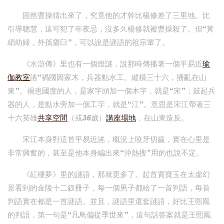
固然曹操猜出來了，究竟他的才幹比楊修差了三里地。比
引導聰慧，這可犯了年夜忌，沒多久楊修就被曹操殺了。但“黃
絹幼婦，外孫齏臼”，可以說是謎語的祖宗輩了。
《水滸傳》里也有一個燈謎，說那時傳播著一個平易近
瑜
伽教室
謠“禍國因家木，兵器點水工。縱橫三十六，播亂在山
東”。禍患國度的人，是家字頭加一個木字，就是“宋”；鼓起兵
器的人，是點水旁加一個工字，就是“江”。意思是宋江帶著三
十六英雄
共享空間
（或36歲）
講座場地
，在山東造反。
宋江本身對這首平易近謠，概況上咬牙切齒，實在心里是
非常興奮的，甚至是他本身編出來“沖熱搜”用的也說不定。
《紅樓夢》里的謎語，那就更多了。起首賈寶玉在太虛幻
景看到的金陵十二釵冊子，每一個男子都給了一首判語，每首
判語實在都是一首謎語。並且，謎語里還套謎語，好比王熙鳳
的判語，第一句是“凡鳥偏從季世來”，這句話答案就是王熙鳳