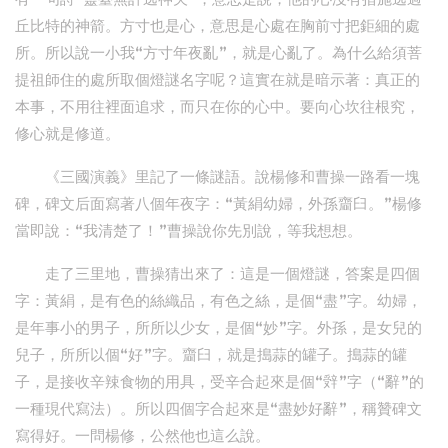
丘比特的神箭。方寸也是心，意思是心處在胸前寸把鉅細的處
所。所以說一小我“方寸年夜亂”，就是心亂了。為什么給須菩
提祖師住的處所取個燈謎名字呢？這實在就是暗示著：真正的
本事，不用往裡面追求，而只在你的心中。要向心坎往根究，
修心就是修道。
《三國演義》里記了一條謎語。說楊修和曹操一路看一塊
碑，碑文后面寫著八個年夜字：“黃絹幼婦，外孫齏臼。”楊修
當即說：“我清楚了！”曹操說你先別說，等我想想。
走了三里地，曹操猜出來了：這是一個燈謎，答案是四個
字：黃絹，是有色的絲織品，有色之絲，是個“盡”字。幼婦，
是年事小的男子，所所以少女，是個“妙”字。外孫，是女兒的
兒子，所所以個“好”字。齏臼，就是搗蒜的罐子。搗蒜的罐
子，是接收辛辣食物的用具，受辛合起來是個“辤”字（“辭”的
一種現代寫法）。所以四個字合起來是“盡妙好辭”，稱贊碑文
寫得好。一問楊修，公然他也這么說。