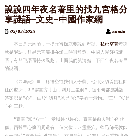
說說四年夜名著里的找九宮格分
享謎語–文史–中國作家網
03/03/2025
admin
本日是元宵節，一提元宵節就要說到燈謎。
私密空間
燈謎
就是謎語，只是元宵節掛在燈上時叫燈謎。中國人愛好猜謎
語，有的謎語還特殊風趣，上面我們就清點一下四年夜名著里
的謎語。
《西游記》里，孫悟空往找仙人學藝。他師父須菩提祖師
住的處所，叫“靈臺方寸山，斜月三星洞”，這兩句都是謎語，
答案都是“心”。由於“斜月”就是“心”字的一斜鉤。“三星”就是
心的三點。
“靈臺”和“方寸”，意思是也是心。靈臺是前人對心的代
稱。西醫里心臟四周還有一個穴位，叫靈臺穴。魯迅師長教師
有一句詩“靈臺無計逃神矢”，意思是說，他的心沒有措施逃過