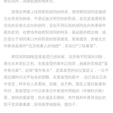
察院胡同，為鑲藍旗的地界兒。
當我在輿圖上找尋察院胡同的時辰，發明察院胡同是被標
注在長安街路南、平易近族文明宮的斜對面，並且是連通西長
安街的呈南北走向的胡同，這似乎與以前的胡同走向有著很年
夜的差別。在實地考核察院胡同的時辰，最起眼的標志物，或
許是位于胡同東口外斜對面的那座建筑。那座建筑，曾被北京
作家侯磊稱作“北京唸書人的地標”，其名曰“三味書屋”。
察院胡同23號是葉嘉瑩已經的家。這所衡宇院落的消散，
產生在本世紀之初。在葉嘉瑩的童年記憶里，她家的官稱是“葉
年夜夫家”。這個“葉年夜夫”，是葉嘉瑩的伯父葉廷乂，一位平
易近國時代北平知名的西醫。在葉嘉瑩的眼中 ，伯父就在正房
中坐堂，時常有人來看病、抓藥、改方劑。葉廷乂愛好躲書和
作詩，葉嘉瑩從小可以拿著元年夜德年間版的《辛稼軒詞集》
看。彼時的葉嘉瑩，也在儘是石榴樹、夾竹桃和年夜荷花缸的
院子里寫書畫畫，跟母親學做旗袍、盤扣子。