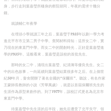
身，步行走到葉嘉瑩所棲身的察院胡同，年夜約需求十幾分
鐘。
就讀輔仁年夜學
在埋頭小學就讀三年之后，葉嘉瑩于1935年以劃一學力考
進北平市市立第二男子中學。查閱材料得知：這所女二中，實
乃現在的東直門中學。而女二中的開創時光，正好是葉嘉瑩進
學的1935年。這般看來，葉嘉瑩是該校的首批先生。
那時的女二中，涌現出葉嘉瑩、紀清漪等優良先生。女二
中的出色故事，一向延續到葉嘉瑩結業很多年之后。在上個世
紀50年月，黌舍開辦了著名全國的“保爾班”。聽說，有名作家
王蒙師長教師的小說《芳華萬歲》，就是以首屆保爾班先生的
生涯作為原型來創作的。到了1977年，該校訂式更名為北京市
東直門中學。
待葉嘉瑩中先生涯的后半段，她先后遭受了北平失守、領