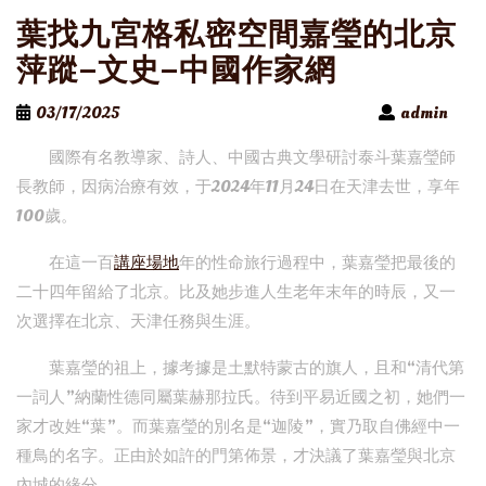
葉找九宮格私密空間嘉瑩的北京
萍蹤–文史–中國作家網
03/17/2025
admin
國際有名教導家、詩人、中國古典文學研討泰斗葉嘉瑩師
長教師，因病治療有效，于2024年11月24日在天津去世，享年
100歲。
在這一百
講座場地
年的性命旅行過程中，葉嘉瑩把最後的
二十四年留給了北京。比及她步進人生老年末年的時辰，又一
次選擇在北京、天津任務與生涯。
葉嘉瑩的祖上，據考據是土默特蒙古的旗人，且和“清代第
一詞人”納蘭性德同屬葉赫那拉氏。待到平易近國之初，她們一
家才改姓“葉”。而葉嘉瑩的別名是“迦陵”，實乃取自佛經中一
種鳥的名字。正由於如許的門第佈景，才決議了葉嘉瑩與北京
內城的緣分。