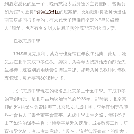
到必定感化的皇十子，晚清慈禧太后身邊的主要畫師、曾擔負
如意館“司匠長”
會議室出租
的屈兆麟。比顧隨師長教師晚進住
南官房胡同很多年的，有末代天子溥儀所指定的“皇位繼續
人”毓喦，也有有名文明人封鳳子與沙博理這對跨國夫妻。
任教志成中學
1945年抗克服利，葉嘉瑩也從輔仁年夜學結業。此后，她
先后在北平志成中學任教。聽說，葉嘉瑩因授課活潑而頗受先
生接待，遂被別的兩所黌舍聘往兼課。那時葉師長教師同時教
五個班，每周要講30課時之多。
北平志成中學現在的校名是北京第三十五中學。志成中學
的草創時光，是北洋當局統治時代的1923年。那時辰，北京高
師的9位結業生集資開辦了北京私立志成中學，李年夜釗等教導
界社會名人任黌舍董事會董事。志成中學出生之際，開辦者提
出了如許的辦學主旨：“轉變平易近族落后，成長教導工作，培
育棟梁之材，有志者事竟成。”現在，這所曾經擴建了的黌舍，