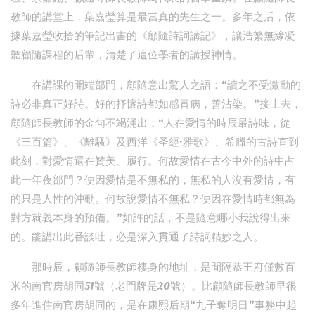
教師的講堂上，葉嘉瑩算是最當真的先生之一。多年之后，依
據葉嘉瑩收拾的筆記出書的《顧隨詩詞講記》，讓浩繁無緣凝
聽顧隨課程的后輩，清楚了這位學者的講授神情。
在講課的開端部門，顧隨意出驚人之語：“讀之不受激動的
詩必非真正好詩。好的抒懷詩都如感冒病，善沾染。”接上去，
顧隨師長教師的金句不竭涌出：“人在愛情的時辰最詩味，從
《三百篇》、《離騷》及西洋《圣經·雅歌》、希臘的古詩直到
此刻，對愛情還在贊美、履行。何故愛情在古今中外的詩中占
此一年夜部門？便因愛情是不無私的，無私的人沒有愛情，有
的只是人性的沖動。何故說愛情不無私？便因在愛情時都無為
對方就義本身的預備。”如許的話，不是隨意哪小我說得出來
的。能講出此番談吐，必是深入貫通了詩詞精妙之人。
那時辰，顧隨師長教師棲身的地址，是間隔恭王府僅數百
米的南官房胡同51號（老門牌是20號）。比顧隨師長教師早很
多年進住南官房胡同的，是在康熙后期“九子奪明日”事務中起