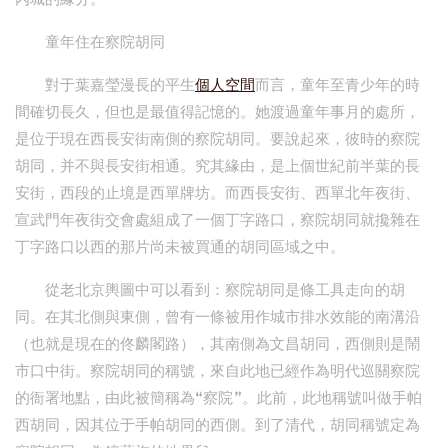
童年住在察院胡同
對于葉嘉瑩漫長的平生
個人空間
而言，童年至青少年的時
間確切長久，但也是最值得記憶的。她渡過童年事月的處所，
是位于現在西長安街南側的察院胡同。要說起來，彼時的察院
胡同，并不與長安街相通。究其緣由，是上個世紀前半葉的長
安街，西段的止境是西單牌坊。而西長安街、西單北年夜街、
宣武門年夜街交會處組成了一個丁字路口，察院胡同就攙雜在
丁字路口以西的那片尚未被買通的胡同區域之中。
從老北京輿圖中可以看到：察院胡同是條工具走向的胡
同。在其北側與東側，曾有一條被用作城市排水效能的南溝沿
（也就是現在的佟麟閣路），其南側為文昌胡同，西側則是鬧
市口中街。察院胡同的稱號，來自此地已經作為明代巡關察院
的衙署地點，由此被簡稱為“察院”。此前，此地稱號叫做手帕
西胡同，因其位于手帕胡同的西側。到了清代，胡同稱號定為