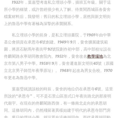
1932年，葉嘉瑩考進私立埋頭小學，插班五年級。關于這
所小學的稱號，或許曾經很少有人了解。待查閱西城區各黌舍
檔案材料后，我發明：舊日的私立埋頭小學，居然與新文明街
上的魯迅中學有著極為深摯的承襲關系。
私立埋頭小學的前身，是私立埋頭書院，于1901年由中華
圣公會捐資在承恩寺6號創建。1949年9月，黌舍擴展建筑範
圍，將原石駙馬年夜街甲92號院劃作初中部，高中部校址設在
佟麟閣路永寧胡同教會院內。1952年，黌舍改名
教學場地
為北
京市第八男子中學。1958年9月，黌舍遷進新文明街45號（原國
立北京男子師范年夜學原址）。 1968年起改為男女合校。1970
年更名為魯迅中學。
葉嘉瑩就讀該校的時辰，黌舍的地位仍在承恩寺6號。這里
所說的“承恩寺”，可不是石景山區形式口年夜街路北的那座明
代廟宇。在現在的佟麟閣路西側，有一條南北走向的承恩胡
同。這條胡同內，仍然殘留著異樣始建于明代的承恩寺部門房
舍。舊日的埋頭小學，就設置在這條胡同內。而從承恩胡同動