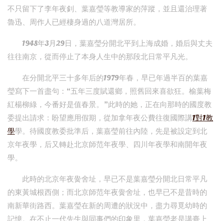
不只留下了李年夜釗、葉嘉瑩等教導家的萍蹤，並且還治理著
魯迅、周作人已經棲身過的八道灣居所。
1948年3月29日，葉嘉瑩分開北平到上海成婚，婚后與丈夫
往往南京，從而停止了本身人生中的那段北日常平凡光。
在分開北平三十多年后的1979年春，早已年過半百的葉嘉
瑩寫下一首盡句：“五年三度賦還鄉，照舊回來喜欲狂。榆葉梅
紅楊柳綠，今番好是值春景。”此時的她，正在向那時的國度教
委提出請求：盼望應用假期，從加拿年夜公費往復國際講
1對1教
學
學。待國度教委批準后，葉嘉瑩前往內陸，先是被設定到北
京年夜學，后又轉赴北京師范年夜學、四川年夜學和南開年夜
學。
此時的北京年夜黌舍址，早已不是葉嘉瑩分開北日常平凡
的東黃城根西側；而北京師范年夜黌舍址，也早已不是昔時的
南新華街路西。葉嘉瑩在新的周遭的狀況中，盡力尋覓幼時的
記憶。在不止一代先生與同事們的印象里，葉嘉瑩老是講臺上