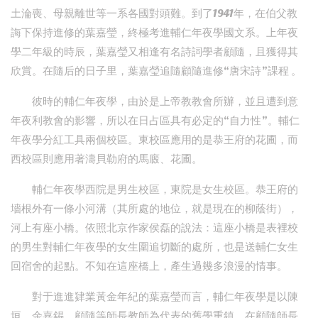
土淪喪、母親離世等一系各國對頭難。到了1941年，在伯父教
誨下保持進修的葉嘉瑩，終極考進輔仁年夜學國文系。上年夜
學二年級的時辰，葉嘉瑩又相逢有名詩詞學者顧隨，且獲得其
欣賞。在隨后的日子里，葉嘉瑩追隨顧隨進修“唐宋詩”課程 。
彼時的輔仁年夜學，由於是上帝教教會所辦，並且遭到意
年夜利教會的影響，所以在日占區具有必定的“自力性”。輔仁
年夜學分紅工具兩個校區。東校區應用的是恭王府的花圃，而
西校區則應用著濤貝勒府的馬廄、花圃。
輔仁年夜學西院是男生校區，東院是女生校區。恭王府的
墻根外有一條小河溝（其所處的地位，就是現在的柳蔭街），
河上有座小橋。依照北京作家侯磊的說法：這座小橋是表裡校
的男生對輔仁年夜學的女生圍追切斷的處所，也是送輔仁女生
回宿舍的起點。不知在這座橋上，產生過幾多浪漫的情事。
對于進進肄業黃金年紀的葉嘉瑩而言，輔仁年夜學是以陳
垣、余嘉錫、顧隨等師長教師為代表的舊學重鎮。在顧隨師長