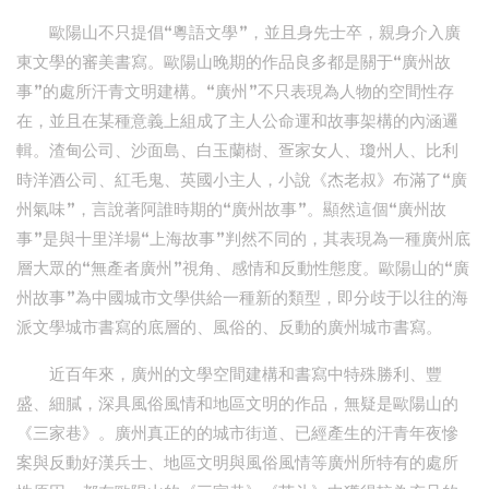
歐陽山不只提倡“粵語文學”，並且身先士卒，親身介入廣
東文學的審美書寫。歐陽山晚期的作品良多都是關于“廣州故
事”的處所汗青文明建構。“廣州”不只表現為人物的空間性存
在，並且在某種意義上組成了主人公命運和故事架構的內涵邏
輯。渣甸公司、沙面島、白玉蘭樹、疍家女人、瓊州人、比利
時洋酒公司、紅毛鬼、英國小主人，小說《杰老叔》布滿了“廣
州氣味”，言說著阿誰時期的“廣州故事”。顯然這個“廣州故
事”是與十里洋場“上海故事”判然不同的，其表現為一種廣州底
層大眾的“無產者廣州”視角、感情和反動性態度。歐陽山的“廣
州故事”為中國城市文學供給一種新的類型，即分歧于以往的海
派文學城市書寫的底層的、風俗的、反動的廣州城市書寫。
近百年來，廣州的文學空間建構和書寫中特殊勝利、豐
盛、細膩，深具風俗風情和地區文明的作品，無疑是歐陽山的
《三家巷》。廣州真正的的城市街道、已經產生的汗青年夜慘
案與反動好漢兵士、地區文明與風俗風情等廣州所特有的處所