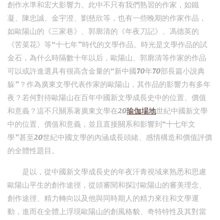
創作水準和宏大影響力。此中不只有我們熟習的作家，如鐵
凝、陳忠誠、金宇澄、劉慈欣等，也有一些晚期的作家作品，
如歐陽山的《三家巷》、郭廓清的《年夜刀記》、馮德英的
《苦菜花》等“十七年”時代的文學作品。時光是文學作品的試
金石，為什么時隔數十年以后，歐陽山、郭廓清等作家的作品
可以或許進選具有很高含金量的“新中國70年70部長篇小說典
躲”？作為廣東文學代表作家的歐陽山，其作品的影響力有多年
夜？若何對待歐陽山在百年中國新文學成長史中的位置、價值
和意義？這不只關系著廣東文學在20
瑜伽場地
世紀中國新文學
中的位置、價值和意義，並且直接關系和影響到“十七年文
學”甚至20世紀中國文學的內涵成長頭緒、感情構造和價值評價
的全體性題目。
是以，從中國新文學成長史的年夜汗青視域來熟悉和思慮
歐陽山平生的創作途徑，從頭審閱和探討歐陽山的審美理念、
創作途徑、精力轉向以及他與同時期人的精力來往和文學運
動，進而在全體上浮現歐陽山的創風格貌、奇特特性及其對當