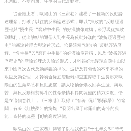
求束縛、不受拘束、斗爭的古代反動者。
從全體上看，歐陽山的《三家巷》建構了一種新的反動論
述理念，打破了以往的反動論述形式，即以“掉敗的”反動經過
歷程與“慢生長”“磨難中生長”的好漢抽像建構，來浮現從掉敗
到勝利，從出缺點的通俗人到生長為反動好漢的“波折經過歷程
史”的新論述理念與論述形式。恰是這種“掉敗的”反動經過歷
程、“慢生長”與“磨難中生長”的好漢抽像建構，以及“波折經過
歷程史”的新論述理念與論述形式，才幹很好地浮現自孫中山以
來中國歷次古代反動起義的掉敗、波折及其包含的不平不撓的
艱巨反動公理，才幹吻合從底層磨難和重重搾取中生長起來歐
陽山的生涯熟悉和反動思慮，讓人物抽像煥收回與生涯、與艱
苦、與反反動權勢搏斗的性命豪情和拷問魂靈的精力深度。恰
是在這個意義上，《三家巷》取得了“有著《戰鬥與戰爭》的遼
闊，有著《紅樓夢》的旖旎”“發明出屬于歐陽山的奇特的典
範，奇特的魂靈”[8]的高度評價。
歐陽山的《三家巷》轉變了以往我們對“十七年文學”時代