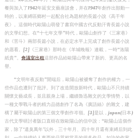
餐與加入了1942年延安文藝座談會，并在1947年創作出顫動一
時的，以束縛區鄉村一起配合社為題材的長篇小說《高干年
夜》。這個時代歐陽山萌發了書寫中國古代反動汗青長篇小說
的文學幻想。在“十七年文學”時代，歐陽山創作了《三家巷》
和《苦斗》兩部長篇小說，在必定水平上完成了創作長篇小說
的愿看。[2]《三家巷》那時在《羊城晚報》連載，一時“洛陽
紙貴”。
會議室出租
這部作品給歐陽山帶來了新的、更高的名
譽。
“文明年夜反動”開端后，歐陽山被褫奪了創作的權力，一
些作品也遭到了批評。到了改造開放新時代，歐陽山不只持續
關懷文藝成長，並且親身上場，繼續魯迅雜文的文學情勢，以
一種文學戰斗者的精力品德創作了名為《廣語絲》的雜文，建
構了屬于歐陽山的第三個文學創作岑嶺。[3]是以，japan(日本)
古代文學研討者阪口直樹在致歐陽山的信中說：“歐陽山這個作
家，除了‘遺臭萬年’以外，三十年月、四十年月還有束縛后到此
刻，一向持續給人東西的品質相當高的很多作品，如許的作家