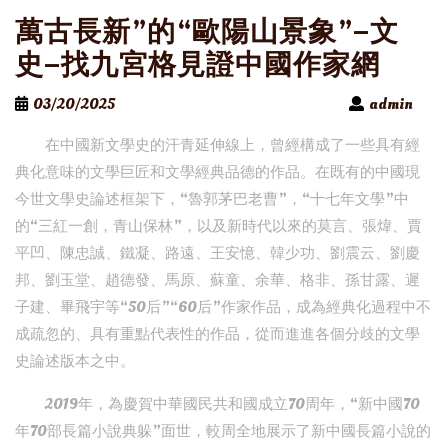
萬古長新”的“歐陽山景象”–文
史–找九宮格見證中國作家網
03/20/2025
admin
在中國新文學史的汗青延伸線上，曾經構成了一些具有經
典化意味的文學巨匠和文學經典品德的作品。在既有的中國現
今世文學史論述框架下，“魯郭茅巴老曹”，“十七年文學”中
的“三紅一創，青山保林”，以及新時代以來的莫言、張煒、賈
平凹、陳忠誠、鐵凝、路遠、王安憶、韓少功、劉震云、劉慶
邦、劉玉堂、趙德發、馬原、蘇童、余華、格非、孫甘露、遲
子建、畢飛宇等“50后”“60后”作家作品，成為經典化過程中不
成疏忽的、具有重點代表性的作品，從而進進各個分歧的文學
史論述版本之中。
2019年，為慶賀中華國民共和國成立70周年，“新中國70
年70部長篇小說典躲”面世，較周全地展示了新中國長篇小說的