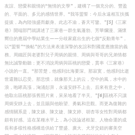
友誼、戀愛和親情的“無情的文學”，建構了一個充分的、豐盈
的、平面的、多元的感情世界。“我等盟誓：今后永遠相互扶攜
提拔，為內陸強盛而獻身。此志不渝，蒼天可鑒。”[5]《三家
巷》開端部門就講述了三家巷一群生氣蓬勃、芳華爛漫、滿懷
嚮往的應屆中學結業生——分歧家庭出生的七個“反動青年”，
以“盟誓”“換帖”的方法來表達深摯的友誼和對國度應擔當的義
務。周鐵匠與老婆對兒子周炳的親情、周炳與哥哥的兄弟情都
無比誠摯動聽；更不消說周炳與區桃的戀愛，貫串《三家巷》
小說的一直。“那苦楚，他感到比海要深。那寂寞，他感到比逝
世還難以忍受。那悲憤，就像那天上的云，空中的風，水中的
浪，咆哮高漲，洶涌彭湃，永遠安靜不上去。后來有意之中，
他取出區桃那張舊照片來，呆呆地看了半天。”[6]區桃不只讓
周炳安靜上去，並且賜與他盼望、勇氣和悲觀。而更為復雜的
感情關系是，陳文娣、陳文婕、陳文婷、胡杏等女性對周炳都
頗有好感。這在某種水平上，為小說論述框架、人物命運的成
長和多樣性格感構造供給了豐盛、廣大、犬牙交錯的審美空