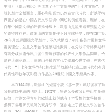
里灣》《風云初記》等進進了今世文學中的“十七年文學”。但
就其創作全體而言，重心和影響力仍然在古代時代，所以學術
界更多的是在中國古代文學語境中闡述其價值意義。顯然，在
百年中國新文學的汗青延伸線上，歐陽山是溢出這些類型之外
的奇特性存在。歐陽山的文學創作不只開端得早，即在20世紀
20年月曾經開端文學創作，不久就構成了初步審美作風和文學
審美理念，並且文學創作連續期比擬長，在分歧汗青轉機期都
有著分歧藝術作風并發生普遍影響的代表性文學作品問世。恰
是在這個意義上，歐陽山是橫跨古代文學和今世文學，在古代
時代、“十七年文學”時代和改造開放新時代這三個時代都有具
代表性和較年夜影響力作品的20世紀中國文學經典作家。
早在1924年，歐陽山的短篇小說《那一夜》就頒發在茅盾
師長教師主編的刊物上。1927年，魯迅師長教師到中山年夜學
任教，作為文學青年的歐陽山就與他有了本質性的文學接觸，
獲得了魯迅師長教師的親身領導，逐步走上了反動文學的創作
途徑。20世紀40年月，歐陽山與草明獲得毛澤東的屢次接見，