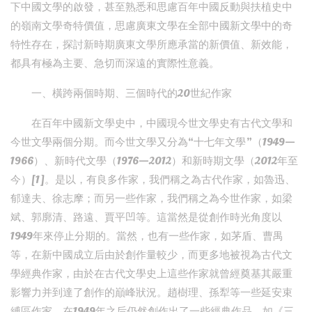
下中國文學的啟發，甚至熟悉和思慮百年中國反動與扶植史中
的嶺南文學奇特價值，思慮廣東文學在全部中國新文學中的奇
特性存在，探討新時期廣東文學所應承當的新價值、新效能，
都具有極為主要、急切而深遠的實際性意義。
一、橫跨兩個時期、三個時代的20世紀作家
在百年中國新文學史中，中國現今世文學史有古代文學和
今世文學兩個分期。而今世文學又分為“十七年文學”（1949—
1966）、新時代文學（1976—2012）和新時期文學（2012年至
今）[1]。是以，有良多作家，我們稱之為古代作家，如魯迅、
郁達夫、徐志摩；而另一些作家，我們稱之為今世作家，如梁
斌、郭廓清、路遠、賈平凹等。這當然是從創作時光角度以
1949年來停止分期的。當然，也有一些作家，如茅盾、曹禺
等，在新中國成立后由於創作量較少，而更多地被視為古代文
學經典作家，由於在古代文學史上這些作家就曾經奠基其嚴重
影響力并到達了創作的巔峰狀況。趙樹理、孫犁等一些延安束
縛區作家，在1949年之后仍然創作出了一些經典作品，如《三