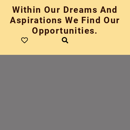
Skip
Within Our Dreams And
to
content
Aspirations We Find Our
Opportunities.