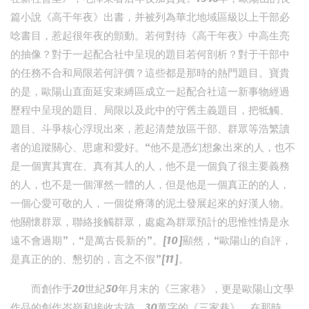
篇小說《高干年夜》出書，并被列為華北地域區級以上干部必
唸書目，惹起很年夜的顫動。若何對待《高干年夜》中高生亮
的抽像？對于一起配合社中呈現的題目若何剖析？對于干部中
的任務不合和局限若何評價？這些都是那時的熱門題目。寶貴
的是，歐陽山直面延安束縛區成立一起配合社這一新事物經過
歷程中呈現的題目、局限以及此中的守舊主義題目，把牴觸、
題目、斗爭核心浮現出來，惹起清楚放區干部、群眾等浩繁讀
者的追蹤關心、思慮和愛好。“他不是憑幻想象出來的人，也不
是一個實其實在、真有其人的人，他不是一個負了很主要義務
的人，也不是一個渾然一體的人，但是他是一個真正的的人，
一個心愛可敬的人，一個從瘠薄的泥土發展起來的好漢人物。
他關懷群眾，聯絡接觸群眾，處處為群眾預計的思惟性情是永
遠不會過期”，“是萬古長新的”。[10]顯然，“歐陽山的自評，
是真正的的、懇切的，言之不假”[11]。
而創作于20世紀50年月末的《三家巷》，更是歐陽山文學
作品的創作岑嶺和接收古跡。30萬字的《三家巷》，在那時，