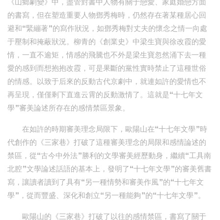
《山鄉劇變》中，盡管對書中人物有關于戀愛、家庭婚戀方面
的書寫，但在塑造重要人物鄧秀梅時，仍然存在著某種居心回
避和“緊繃著”的寫作狀況，如鄧秀梅對丈夫的懷念之情一向處
于壓制和掩蔽狀況。柳青的《創業史》中梁生寶與徐改霞的愛
情，一直不逾矩，情感的飛騰也不外是梁生寶忽然涌下去一種
愛的感到而想抱抱改霞，可是果斷的黨性實時禁止了這種世俗
的情感。以致于后來的反動古代京劇中，就連如許的愛情也不
再呈現，僅僅剩下直進云霄的反動激情了。這就是“十七年文
學”審美論述所存在的感情禁區景象。
在如許的時期審美理念局限下，歐陽山在“十七年文學”時
代創作的《三家巷》打破了這種審美理念的局限和感情論述的
禁區，從“古今中外法”勝利的文學審美經歷動身，繼續“工具南
北腔”文學論述話語的基本上，發明了“十七年文學”的審美舊書
寫，讓讀者讀到了具有“另一種情勢和審美作風”的“十七年文
學”，從而豐盛、深化和創立“另一種能夠”的“十七年文學”。
歐陽山的《三家巷》打破了以往的感情禁區，書寫了關于