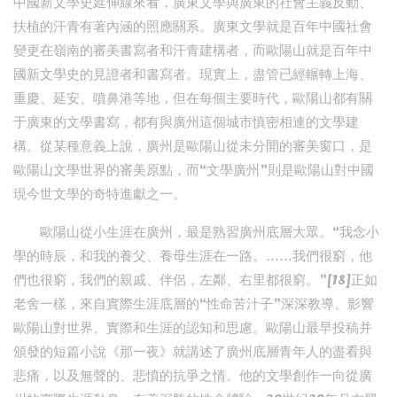
中國新文學史延伸線來看，廣東文學與廣東的社會主義反動、
扶植的汗青有著內涵的照應關系。廣東文學就是百年中國社會
變更在嶺南的審美書寫者和汗青建構者，而歐陽山就是百年中
國新文學史的見證者和書寫者。現實上，盡管已經輾轉上海、
重慶、延安、噴鼻港等地，但在每個主要時代，歐陽山都有關
于廣東的文學書寫，都有與廣州這個城市慎密相連的文學建
構。從某種意義上說，廣州是歐陽山從未分開的審美窗口，是
歐陽山文學世界的審美原點，而“文學廣州”則是歐陽山對中國
現今世文學的奇特進獻之一。
歐陽山從小生涯在廣州，最是熟習廣州底層大眾。“我念小
學的時辰，和我的養父、養母生涯在一路。……我們很窮，他
們也很窮，我們的親戚、伴侶，左鄰、右里都很窮。”[18]正如
老舍一樣，來自實際生涯底層的“性命苦汁子”深深教導、影響
歐陽山對世界、實際和生涯的認知和思慮。歐陽山最早投稿并
頒發的短篇小說《那一夜》就講述了廣州底層青年人的盡看與
悲痛，以及無聲的、悲憤的抗爭之情。他的文學創作一向從廣