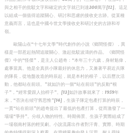
與之相干的批駁文字和確定的文字就已到達300萬字[12]。這足
以組成一個值得追蹤關心、研討和思慮的接收史古跡。從某種
意義而言，這也是中國今世文學接收史和研討史的古跡和岑
嶺。
歐陽山在“十七年文學”時代創作的小說《鄉間怪傑》，異
樣是一部惹起熱鬧追蹤關心、激起批駁波濤的作品。《鄉間怪
傑》中的“怪傑”，是主人公趙奇：“本年三十六歲，身材魁偉，
處事當真。他是全真拱小隊最好的休息力，又兼著平易近兵隊
的隊長，從地盤改造的時辰起，就是本村的根子，以后歷次活
動，他都站在前頭。”就如許的一個“站在前頭”的反動“根
子”，“經常愛跟人抬桿子”。[13]如許故事就來了：1959年
末，“否決右傾守舊思惟”[14]，生孩子隊定包產打算的時辰，
一貫“站在前頭”的趙奇提出了最低的包產打算，從而激發了一
場場“爭持”。分歧人物的特性、時期佈景、生孩子實際組成了
一場嶺南村落的輕笑劇。小說流露出作者對汗青、實際、時期
的奇特懂得和深入察看，在滑稽風趣中發人沉思，耐人尋味。