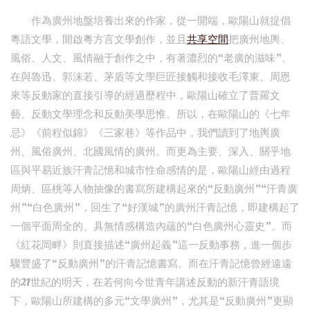
作為廣州地盤培養出來的作家，從一開端，歐陽山就提倡
粵語文學，開啟粵方言文學創作，並且
共享空間
把廣州地輿、
風俗、人文、風情融于創作之中，有著濃烈的“老廣的滋味”。
在與魯迅、郭沫若、茅盾等文學巨匠接觸和接收毛澤東、周恩
來等反動家的直接引導的經過歷程中，歐陽山確立了普羅文
藝、反動文學理念和反動美學思惟。所以，在歐陽山的《七年
忌》《前程似錦》《三家巷》等作品中，我們讀到了地輿廣
州、風俗廣州、北國風情的廣州。而更為主要、深入、關乎地
區與平易近族汗青記憶和城市性命感情的是，歐陽山經由過程
周炳、區桃等人物抽像的書寫所建構起來的“反動廣州”“汗青廣
州”“白色廣州”，回生了“好漢城”的廣州汗青記憶，即建構起了
一個平面周全的、具無情感構造內蘊的“白色廣州心靈史”。而
《紅花岡畔》則直接描述“廣州起義”這一反動事務，進一個步
驟豐盛了“反動廣州”的汗青記憶書寫。而在汗青記憶曾經遠遠
的21世紀的明天，在若何向今世青年講述反動的新汗青語境
下，歐陽山所建構的多元“文學廣州”，尤其是“反動廣州”更顯