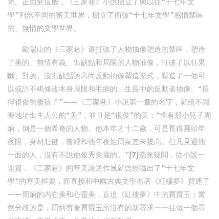
間。正由於這般，《三家巷》小說樹立了與以往“十七年文
學”判然不同的審美世界，樹立了衝破“十七年文學”感情禁區
的、無情的文學世界。
歐陽山的《三家巷》還打破了人物抽像塑造的禁區，塑造
了美的、無情有義、出缺點和局限的人物抽像，打破了以往果
斷、對的、沒出缺點的高尚反動抽像塑造形式，塑造了一個可
以或許不竭修改本身局限和毛病的、生長中的反動者抽像。“長
得很俊的傻孩子”——《三家巷》小說第一章的名字，就絕不隱
晦地址出主人公的“美”，並且是“很俊”的美：“惟有那小兒子周
炳，倒是一個希奇的人物。他本年才十二歲，可是長得圓頭年
夜眼，身材壯健，曾經和他年夜姐周泉差未幾高。但凡見過他
一面的人，沒有不說他俊秀美麗的。”[7]毫無疑問，從小說一
開篇，《三家巷》的審美論述作風就曾經溢出了“十七年文
學”的審美框架，而直接和中國古典文學名著《紅樓夢》買通了
——周炳的內在美和心靈美，直追《紅樓夢》中的賈寶玉；當
然分歧的是，周炳有著賈寶玉所沒有的新尋求——往做一個尋