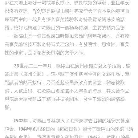
都在文壇上激發一場或年夜或小、或長或短的爭辯，並且年夜
都沒有定評。”[9]這是歐陽山研討專家李天平在本身的專著自
序部門中的一段具有深入審美體驗和奇特瀏覽感觸感染的話
語，較好地轉達了歐陽山的一個極為特別、主要的精力品德
——歐陽山是一個靈敏感知時期風云熱門與年夜趨向、具有較
高審美論述技巧和奇特審美理念的，有發明性、思惟性、審美
性的作家，是引領審美風潮的文學大師。
20世紀二三十年月，歐陽山在廣州組織右翼文學活動，編
纂出書《廣州文藝》。這些關于廣州底層生涯的文藝作品，遭
到讀者的熱鬧接待，乃至惹起公民黨政府的留意，雜志被取
消，人被通緝。在歐陽山名望還不太年夜的時辰，其文藝作品
與底層大眾就組成了精力共振的關系，發生了激烈的感情影
響。
1942年，歐陽山餐與加入了毛澤東掌管召開的延安文藝座
談會。1944年6月30日的《束縛日報》頒發了歐陽山的速寫《活
在新社會里》，毛澤東看后年夜加贊賞。1948年，歐陽山的長