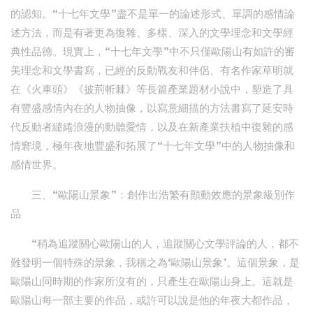
的認知。“十七年文學”盡不是單一的論述形式、單調的感情論
述方法，而是有著更為復雜、多樣、深入的文學理念和文學經
典性品德。現實上，“十七年文學”中不只僅歐陽山有如許的審
美理念和文學書寫，已經的反動戰友和伴侶、有名作家草明就
在《火車頭》《披荊斬棘》等長篇產業題材小說中，塑造了具
有豐盛感情內在的人物抽像，以寫意細描的方法書寫了延安時
代反動者繾綣浪漫的動聽愛情，以及在新產業扶植中復雜的感
情窘境，極年夜地豐盛和拓展了“十七年文學”中的人物抽像和
感情世界。
三、“歐陽山景象”：創作出浩繁有顫動效應的景象級別作
品
“稍為追蹤關心歐陽山的人，追蹤關心文學評論的人，都不
難發明一個特殊的景象，我稱之為‘歐陽山景象’。這個景象，是
歐陽山同時期的作家所沒有的，只產生在歐陽山身上。這就是
歐陽山每一部主要的作品，或許可以說是他的年夜大都作品，