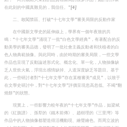
在此刻的中國真難見的，我信任。”[4]
二、敢闖禁區、打破“十七年文學”審美局限的反動作家
在中國新文學史的延伸線上，學界有一個年夜致的共
鳴：“十七年文學”涌現了一批“白色文學經典”，有著配合的反
動美學的審美品德，發明了一批社會主義反動者和扶植者的白
色人物典範抽像。與此同時，由於時期的審美局限，一些文學
作品也呈現了反動論述形式化、概念化、單一化，人物抽像缺
乏人世炊火氣，浮現出感情缺掉、人道深度缺乏等題目。基于
此，一些研討者對“十七年文學”存在某種審美“成見”，以致于
在文學史研討中，對“十七年文學”評價呈現忽高忽低、不竭“翻
燒餅”的狀態。
現實上，一些影響力較年夜的“十七年文學”作品，如梁斌
的《紅旗譜》、孫犁的《鐵木前傳》、趙樹理的《三里灣》等
作品中的人物抽像都塑造得活機動現、繪聲繪色。而周立波的