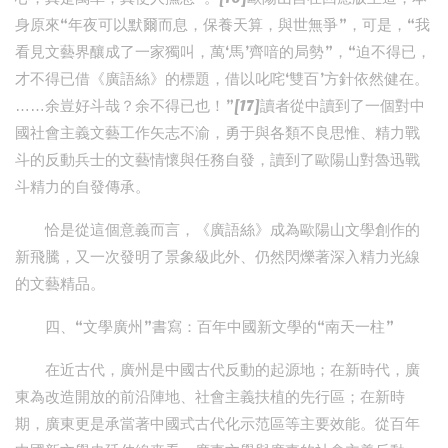
身原來“年夜可以默爾而息，保養天算，與世無爭”，可是，“我
看見文藝界釀成了一家獨叫，萬‘馬’齊喑的局勢”，“迫不得已，
才不得已借《廣語絲》的標題，借以叱咤‘雙百’方針依然健在。
……余豈好斗哉？余不得已也！”[17]讀者從中讀到了一個對中
國社會主義文藝工作矢志不渝，勇于與各類不良思惟、精力戰
斗的反動兵士的文藝情懷與任務自發，讀到了歐陽山對魯迅戰
斗精力的自發傳承。
恰是從這個意義而言，《廣語絲》成為歐陽山文學創作的
新飛騰，又一次發明了景象級此外、仍然閃爍著深入精力光線
的文藝精品。
四、“文學廣州”書寫：百年中國新文學的“南天一柱”
在近古代，廣州是中國古代反動的起源地；在新時代，廣
東為改造開放的前沿陣地、社會主義扶植的先行區；在新時
期，廣東更是承當著中國式古代化示范區等主要效能。從百年