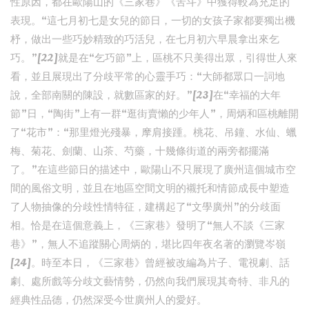
性原因，都在歐陽山的《三家巷》《苦斗》中獲得較為充足的
表現。“這七月初七是女兒的節日，一切的女孩子家都要獨出機
杼，做出一些巧妙精致的巧活兒，在七月初六早晨拿出來乞
巧。”[22]就是在“乞巧節”上，區桃不只美得出眾，引得世人來
看，並且展現出了分歧平常的心靈手巧：“大師都眾口一詞地
說，全部南關的陳設，就數區家的好。”[23]在“幸福的大年
節”日，“陶街”上有一群“逛街賣懶的少年人”，周炳和區桃離開
了“花市”：“那里燈光殘暴，摩肩接踵。桃花、吊鐘、水仙、蠟
梅、菊花、劍蘭、山茶、芍藥，十幾條街道的兩旁都擺滿
了。”在這些節日的描述中，歐陽山不只展現了廣州這個城市空
間的風俗文明，並且在地區空間文明的襯托和情節成長中塑造
了人物抽像的分歧性情特征，建構起了“文學廣州”的分歧面
相。恰是在這個意義上，《三家巷》發明了“無人不談《三家
巷》”，無人不追蹤關心周炳的，堪比四年夜名著的瀏覽岑嶺
[24]。時至本日，《三家巷》曾經被改編為片子、電視劇、話
劇、處所戲等分歧文藝情勢，仍然向我們展現其奇特、非凡的
經典性品德，仍然深受今世廣州人的愛好。