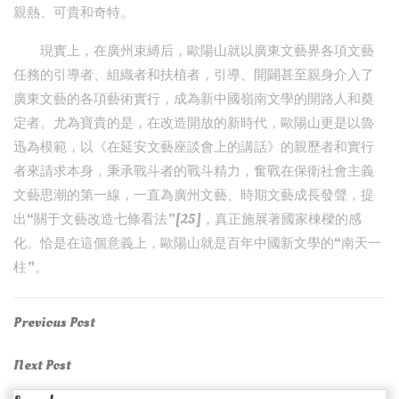
親熱、可貴和奇特。
現實上，在廣州束縛后，歐陽山就以廣東文藝界各項文藝
任務的引導者、組織者和扶植者，引導、開闢甚至親身介入了
廣東文藝的各項藝術實行，成為新中國嶺南文學的開路人和奠
定者。尤為寶貴的是，在改造開放的新時代，歐陽山更是以魯
迅為模範，以《在延安文藝座談會上的講話》的親歷者和實行
者來請求本身，秉承戰斗者的戰斗精力，奮戰在保衛社會主義
文藝思潮的第一線，一直為廣州文藝、時期文藝成長發聲，提
出“關于文藝改造七條看法”[25]，真正施展著國家棟樑的感
化。恰是在這個意義上，歐陽山就是百年中國新文學的“南天一
柱”。
Post
Previous
Previous Post
Post
navigation
Next
Next Post
Post