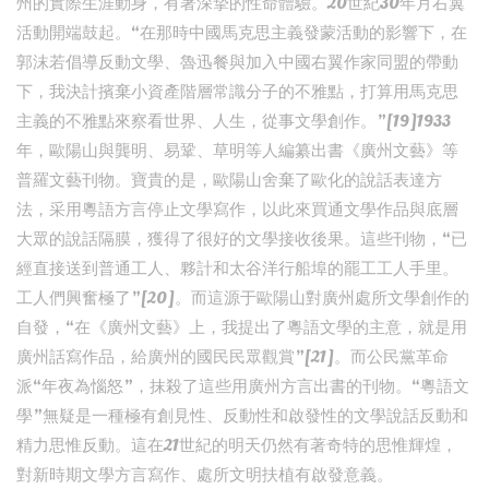
州的實際生涯動身，有著深摯的性命體驗。20世紀30年月右翼
活動開端鼓起。“在那時中國馬克思主義發蒙活動的影響下，在
郭沫若倡導反動文學、魯迅餐與加入中國右翼作家同盟的帶動
下，我決計擯棄小資產階層常識分子的不雅點，打算用馬克思
主義的不雅點來察看世界、人生，從事文學創作。”[19]1933
年，歐陽山與龔明、易鞏、草明等人編纂出書《廣州文藝》等
普羅文藝刊物。寶貴的是，歐陽山舍棄了歐化的說話表達方
法，采用粵語方言停止文學寫作，以此來買通文學作品與底層
大眾的說話隔膜，獲得了很好的文學接收後果。這些刊物，“已
經直接送到普通工人、夥計和太谷洋行船埠的罷工工人手里。
工人們興奮極了”[20]。而這源于歐陽山對廣州處所文學創作的
自發，“在《廣州文藝》上，我提出了粵語文學的主意，就是用
廣州話寫作品，給廣州的國民民眾觀賞”[21]。而公民黨革命
派“年夜為惱怒”，抹殺了這些用廣州方言出書的刊物。“粵語文
學”無疑是一種極有創見性、反動性和啟發性的文學說話反動和
精力思惟反動。這在21世紀的明天仍然有著奇特的思惟輝煌，
對新時期文學方言寫作、處所文明扶植有啟發意義。