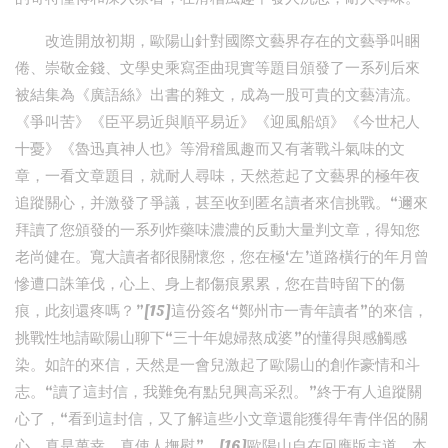
改造開放初期，歐陽山針對國際文藝界存在的文藝爭叫睏
倦、崇敬金錢、文學史乘寫歪曲現實等題目頒發了一系列后來
被結集為《廣語絲》出書的雜文，成為一股可貴的文藝清流。
《爭叫苦》《臣平易近與順平易近》《迎風船頌》《今世杞人
十憂》《魯迅真神人也》等滑稽風趣而又有著戰斗氣味的文
章，一看文章題目，就耐人尋味，天然惹起了文藝界的極年夜
追蹤關心，并激發了爭議，甚至收到匿名讀者來信挑戰。“邇來
拜讀了您頒發的一系列炸藥味濃濃的反動大量判文章，得知您
老尚健在。寬大讀者都很關懷您，您在極‘左’道路橫行的年月曾
慘遭口誅筆伐，心上、身上都傷痕累累，您在昔時留下的傷
痕，此刻還疼嗎？”[15]這份簽名“鄭州市一青年讀者”的來信，
挑戰性地請歐陽山聊下“三十年媳婦熬成婆”的懂得與感觸感
染。如許的來信，天然是一會兒激起了歐陽山的創作豪情和斗
志。“讀了這封信，我難免有點兒興高采烈。”終于有人追蹤關
心了，“看到這封信，又了解這些小文章還能獲得年青伴侶的關
心，真是萬幸，真使人撫慰”。[16]歐陽山自在回應版主道，本