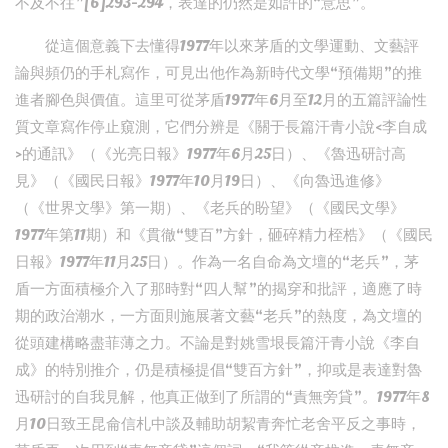
不及不往”[6]293-294，表達的仍然是如許的“意思”。
從這個意義下去懂得1977年以來茅盾的文學運動、文藝評
論與頻仍的手札寫作，可見出他作為新時代文學“預備期”的推
進者腳色與價值。這里可從茅盾1977年6月至12月的五篇評論性
質文章寫作停止窺測，它們分辨是《關于長篇汗青小說<李自成
>的通訊》（《光亮日報》1977年6月25日）、《魯迅研討高
見》（《國民日報》1977年10月19日）、《向魯迅進修》
（《世界文學》第一期）、《老兵的盼望》（《國民文學》
1977年第11期）和《貫徹“雙百”方針，砸碎精力桎梏》（《國民
日報》1977年11月25日）。作為一名自命為文壇的“老兵”，茅
盾一方面積極介入了那時對“四人幫”的揭穿和批評，適應了時
期的政治潮水，一方面則施展著文藝“老兵”的熱度，為文壇的
從頭建構略盡菲薄之力。不論是對姚雪垠長篇汗青小說《李自
成》的特別推介，仍是積極提倡“雙百方針”，抑或是表達對魯
迅研討的自我見解，他真正做到了所謂的“責無旁貸”。1977年8
月10日致王昆侖信札中談及輔助胡絜青奔忙老舍平反之事時，