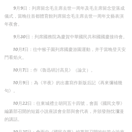
9月9日：列席留念毛主席去世一周年及毛主席留念堂落成
儀式，當晚往首都體育館列席留念毛主席去世一周年文藝表演
年夜會。
9月30日：列席國務院為慶賀中華國民共和國國慶接待會。
10月1日：往中猴子園列席國慶游園運動，并于當晚登天安
門看焰火。
10月7日：作《魯迅研討高見》（論文）。
10月9日：為《半夜》的出書寫作新版后記《再來彌補幾
句》。
10月22日：往東城禮士胡同五十四號，會面《國民文學》
編纂部召開的短篇小說座談會全部與會代表，并頒發熱忱瀰漫
的講話。