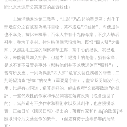
聞北京水泥新公寓東西的品質較佳）
上海活動進進第三戰爭，“上影”乃凸起的重災區：創作干
部幾百分之百被整為黑耳目物，莫不遭遇“打砸搶”。即便退休
也不幸免。據比來檢舉，百余人中有十九條命案，不少人劫后
殘生，整垮了身材。控告時個個悲憤填胸。既恨“四人幫”之毒
辣，又感謝毛主席的洞察和華主席、黨中心的拯救。我已退
休，未能餐與加入控告，但精力上經濟上的創傷，猶有余痛，
是以不克不及置身事外（那時他們并不以我退休而“照料”），
曾有所反應，一則為揭批“四人幫”危害文藝任務者的罪惡，二
則盼望清查“抄家”的喪失（重要是字畫），盡管我明知沒什么
用，比起有些同道，還算是好的。經由過程“文藝專政論”的批
評，一些代表性的作家和作品開端在落實政策（包含逝世了
的），當然還有不少作家和藝術家以及其創作，也會慢慢落
實。正如日前《國民日報》提出的，落實作家和作品[的政策]將
關系到今后文藝創作的繁華。（但還有待于流毒影響的清除
耳）