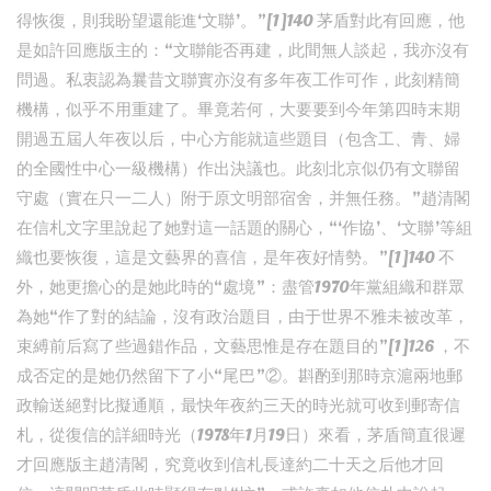
得恢復，則我盼望還能進‘文聯’。”[1]140 茅盾對此有回應，他
是如許回應版主的：“文聯能否再建，此間無人談起，我亦沒有
問過。私衷認為曩昔文聯實亦沒有多年夜工作可作，此刻精簡
機構，似乎不用重建了。畢竟若何，大要要到今年第四時末期
開過五屆人年夜以后，中心方能就這些題目（包含工、青、婦
的全國性中心一級機構）作出決議也。此刻北京似仍有文聯留
守處（實在只一二人）附于原文明部宿舍，并無任務。”趙清閣
在信札文字里說起了她對這一話題的關心，“‘作協’、‘文聯’等組
織也要恢復，這是文藝界的喜信，是年夜好情勢。”[1]140 不
外，她更擔心的是她此時的“處境”：盡管1970年黨組織和群眾
為她“作了對的結論，沒有政治題目，由于世界不雅未被改革，
束縛前后寫了些過錯作品，文藝思惟是存在題目的”[1]126 ，不
成否定的是她仍然留下了小“尾巴”②。斟酌到那時京滬兩地郵
政輸送絕對比擬通順，最快年夜約三天的時光就可收到郵寄信
札，從復信的詳細時光（1978年1月19日）來看，茅盾簡直很遲
才回應版主趙清閣，究竟收到信札長達約二十天之后他才回