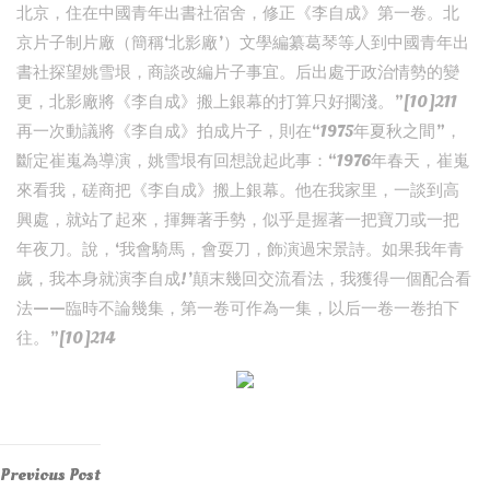
北京，住在中國青年出書社宿舍，修正《李自成》第一卷。北
京片子制片廠（簡稱‘北影廠’）文學編纂葛琴等人到中國青年出
書社探望姚雪垠，商談改編片子事宜。后出處于政治情勢的變
更，北影廠將《李自成》搬上銀幕的打算只好擱淺。”[10]211
再一次動議將《李自成》拍成片子，則在“1975年夏秋之間”，
斷定崔嵬為導演，姚雪垠有回想說起此事：“1976年春天，崔嵬
來看我，磋商把《李自成》搬上銀幕。他在我家里，一談到高
興處，就站了起來，揮舞著手勢，似乎是握著一把寶刀或一把
年夜刀。說，‘我會騎馬，會耍刀，飾演過宋景詩。如果我年青
歲，我本身就演李自成!’顛末幾回交流看法，我獲得一個配合看
法——臨時不論幾集，第一卷可作為一集，以后一卷一卷拍下
往。”[10]214
Post
Previous
Previous Post