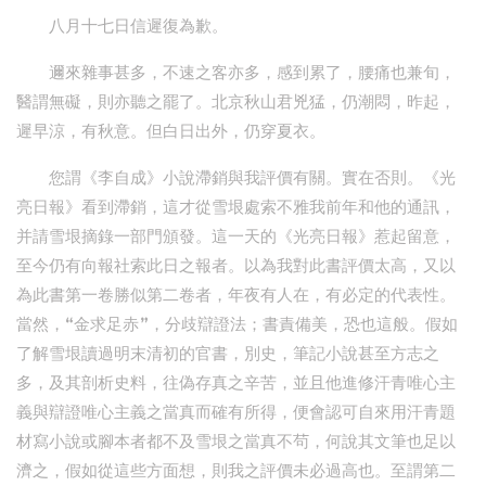
八月十七日信遲復為歉。
邇來雜事甚多，不速之客亦多，感到累了，腰痛也兼旬，
醫謂無礙，則亦聽之罷了。北京秋山君兇猛，仍潮悶，昨起，
遲早涼，有秋意。但白日出外，仍穿夏衣。
您謂《李自成》小說滯銷與我評價有關。實在否則。《光
亮日報》看到滯銷，這才從雪垠處索不雅我前年和他的通訊，
并請雪垠摘錄一部門頒發。這一天的《光亮日報》惹起留意，
至今仍有向報社索此日之報者。以為我對此書評價太高，又以
為此書第一卷勝似第二卷者，年夜有人在，有必定的代表性。
當然，“金求足赤”，分歧辯證法；書責備美，恐也這般。假如
了解雪垠讀過明末清初的官書，別史，筆記小說甚至方志之
多，及其剖析史料，往偽存真之辛苦，並且他進修汗青唯心主
義與辯證唯心主義之當真而確有所得，便會認可自來用汗青題
材寫小說或腳本者都不及雪垠之當真不茍，何說其文筆也足以
濟之，假如從這些方面想，則我之評價未必過高也。至謂第二