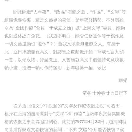
聞此間繼“人年夜”、“政協”召開之后，“作協”、“文聯”等
組織也要恢復，這是文藝界的喜信，是年夜好情勢。不外我雖
忝為“全國作協”會員（于成立之始）及“上海文聯”委員，能夠
也以退休故而免職。（我還不明白，能否任務退休等于寫作及
一切文藝運動也“退休”？）蓋我又系毫無進獻之人。有感于
此，近日捧讀冊頁高文，對謬贊之處頗覺汗顏！寫成七言九韻
一首，以傾衷懷，錄呈教正。又曾繪就高文中個體詩句意境數
幀小畫，拾贈一幀可作詩箋用，新年聊博一粲。敬祝
康樂
清谷 十仲春廿七日燈下
從茅盾回信文字中說起的“文聯及作協恢復之說”可看出，
棲身在上海的趙清閣對于“文聯”和“作協”這兩年夜文藝集團機
構的恢復之事甚為追蹤關心。此前的1977年4月22日，趙清閣就
向茅盾探聽過文聯恢復的新聞，“不知‘文聯’今后能否恢復？倘