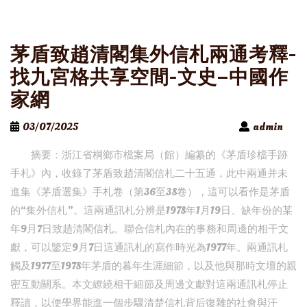
茅盾致趙清閣集外信札兩通考釋-
找九宮格共享空間-文史–中國作
家網
03/07/2025
admin
摘要：浙江省桐鄉市檔案局（館）編纂的《茅盾珍檔手跡
手札》內，收錄了茅盾致趙清閣信札二十五通，此中兩通并未
進集《茅盾選集》手札卷（第36至38卷），這可以看作是茅盾
的“集外信札”。這兩通訊札分辨是1978年1月19日、缺年份的某
年9月7日致趙清閣信札。聯合信札內在的事務和周邊的相干文
獻，可以鑒定9月7日這通訊札的寫作時光為1977年。兩通訊札
觸及1977至1978年茅盾的暮年生涯細節，以及他與那時文壇的親
密互動關系。本文繚繞相干細節及周邊文獻對這兩通訊札停止
釋讀，以便學界能進一個步驟清楚信札背后復雜的社會與汗