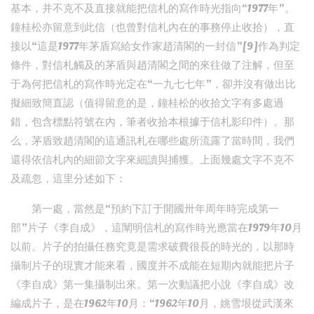
基本，并不克不及直接就能把信札的寫作時光指向“1977年”。
鐘桂松亦留意到此信（也曾對信札內在的事務停止收拾），直
接以“這是1977年茅盾寫給女作家趙清閣的一封信”[9]作為判定
條件，對信札觸及的茅盾與趙清閣之間的來往做了注解，但至
于為何把信札的寫作時光定在“一九七七年”，卻并沒有做出比
擬細致簡直認（值得留意的是，鐘桂松的收拾文字有多處過
錯，包含標點符號在內，筆者收拾本根據于信札影印件）。那
么，茅盾致趙清閣的這通訊札在哪些處所流露了當時間，我們
還得依信札內的細節文字來細讀與捕獲。上面幾處文字不克不
及疏忽，這里分述如下：
第一處，當然是“預約下訂于開國卅年周年時完成第一
部”片子《李自成》，這闡明信札的寫作時光應當在1979年10月
以前。片子的拍攝任務究竟是需求破費很長的時光的，以那時
攝制片子的現實才能來看，國度并不成能在短期內就能把片子
《李自成》第一集攝制出來。第一次動議把小說《李自成》改
編成片子，是在1962年10月：“1962年10月，姚雪垠從武漢來