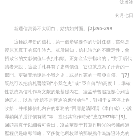
沈雁冰
玄月七日
新通信寫得不太明白，姑猜如封面。[2]395-399
這種缺年份的信札，第一個步驟要作的研討任務，當然是
復原其真正的寫作時光。眾所周知，信札時光的不斷定性，會
招致它的文獻價值年夜打扣頭。正如金宏宇指出的，“對于后代
讀者來說，這些手札具有了史料價值，它也就成為了汗青的一
部門。更確實地說是小我之史，或是作家的一種亞自傳。”[7]
既然可以把信札晉陞到“小我之史”或“亞自傳”的高度上，準確
性就成為信札作為文獻的最基礎內在。凌孟華曾追蹤關心到這
通訊札，以為“此信不是普通的應付函件”，對相干文字停止過
收拾，并根據信札內在的事務的“回應趙清閣謂《李自成》小說
滯銷與茅盾評價有關”等，提出其寫作時光“應在1977年”[8]。
回頭當真予以細看可看出，凌孟華關于其寫作時光的考據經過
歷程仍是略顯簡略，至多從他所枚舉的那幾點作為論證時光的