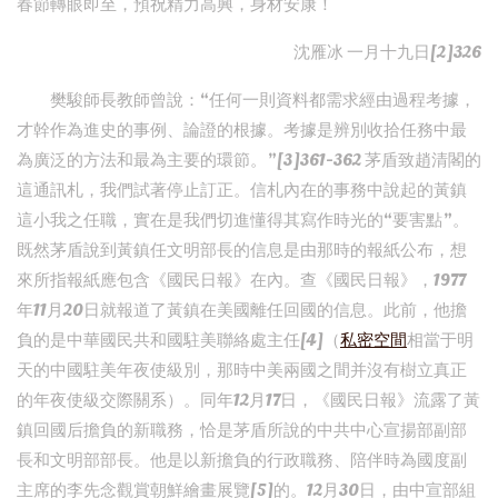
春節轉眼即至，預祝精力高興，身材安康！
沈雁冰 一月十九日[2]326
樊駿師長教師曾說：“任何一則資料都需求經由過程考據，
才幹作為進史的事例、論證的根據。考據是辨別收拾任務中最
為廣泛的方法和最為主要的環節。”[3]361-362 茅盾致趙清閣的
這通訊札，我們試著停止訂正。信札內在的事務中說起的黃鎮
這小我之任職，實在是我們切進懂得其寫作時光的“要害點”。
既然茅盾說到黃鎮任文明部長的信息是由那時的報紙公布，想
來所指報紙應包含《國民日報》在內。查《國民日報》，1977
年11月20日就報道了黃鎮在美國離任回國的信息。此前，他擔
負的是中華國民共和國駐美聯絡處主任[4]（
私密空間
相當于明
天的中國駐美年夜使級別，那時中美兩國之間并沒有樹立真正
的年夜使級交際關系）。同年12月17日，《國民日報》流露了黃
鎮回國后擔負的新職務，恰是茅盾所說的中共中心宣揚部副部
長和文明部部長。他是以新擔負的行政職務、陪伴時為國度副
主席的李先念觀賞朝鮮繪畫展覽[5]的。12月30日，由中宣部組