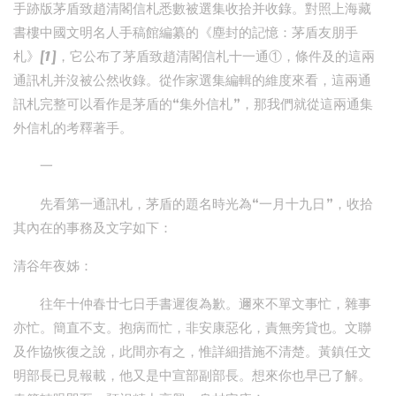
手跡版茅盾致趙清閣信札悉數被選集收拾并收錄。對照上海藏
書樓中國文明名人手稿館編纂的《塵封的記憶：茅盾友朋手
札》[1]，它公布了茅盾致趙清閣信札十一通①，條件及的這兩
通訊札并沒被公然收錄。從作家選集編輯的維度來看，這兩通
訊札完整可以看作是茅盾的“集外信札”，那我們就從這兩通集
外信札的考釋著手。
一
先看第一通訊札，茅盾的題名時光為“一月十九日”，收拾
其內在的事務及文字如下：
清谷年夜姊：
往年十仲春廿七日手書遲復為歉。邇來不單文事忙，雜事
亦忙。簡直不支。抱病而忙，非安康惡化，責無旁貸也。文聯
及作協恢復之說，此間亦有之，惟詳細措施不清楚。黃鎮任文
明部長已見報載，他又是中宣部副部長。想來你也早已了解。