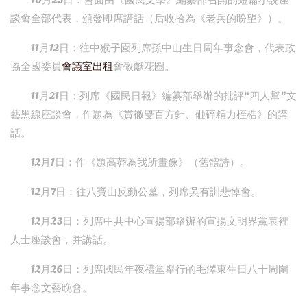
10月25日：會面由《國民文學》編纂部召開的短篇小說座
談會全部代表，頒發即席講話（后收拾為《老兵的盼望》）。
11月12日：往中猴子園列席孫中山生日周年事念會，代表政
協全國委員
會議室出租
會敬獻花圈。
11月21日：列席《國民日報》編纂部舉辦的批評“四人幫”文
藝黑線座談會，作題為《貫徹雙百方針、砸碎精力桎梏》的講
話。
12月1日：作《題高莽為我所畫像》（舊體詩）。
12月7日：往八寶山反動公墓，列席吳有訓悲悼會。
12月23日：列席中共中心宣揚部舉辦的宣揚文明界黨表裡
人士座談會，并講話。
12月26日：列席國民年夜禮堂舉行的毛澤東生日八十周圍
年事念文藝晚會。