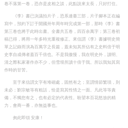
卷不落第一卷，恐亦是皮相之談，此點說來太長，只好打住。
《李》書已決議拍片子，恐系連臺三部，片子腳本正在編
寫中，預約下訂于開國卅年周年時完成第一部，那時《李》書
第三卷也將于此時出書。全書共五卷，四百余萬字；第三卷初
稿已得，將用一年多時光重複修正。來信謂《李》書據明史簡
單之記錄而演為百萬字之長篇，蓋未知其所佔有之史料倍于明
史李自成傳者蓋百千倍也。不是我傲慢，我在明史外，讀明、
清之際私家著作亦不少，但雪垠所讀十倍于我。所以我知其寫
作時的甘苦。
至于來信謂文字有堆砌處，固然有之；至謂情節繁瑣，則
未必；劉宗敏等有粗話，恰是寫其性情之一面。凡此等等責
備，不獨您有之，也有必定的代表性。盼望本百花怒放的精
力，會商一番，亦無益事也。
匆此即頌 安康！