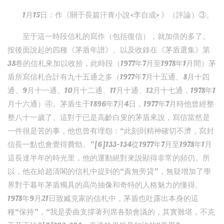
1月15日：作《關于長篇汗青小說<李自成> 》（評論）③。
至于這一時段信札的寫作（包括復信），就加倍的多了。
按後面說起的四種《茅盾年譜》、以及收錄在《茅盾選集》第
38卷的信札來加以收拾，此時段（1977年7月至1978年1月間）茅
盾所寫信札合計有九十五通之多（1977年7月十五通、8月十四
通、9月十一通、10月十二通、11月十通、12月十七通，1978年1
月十六通）④。茅盾生于1896年7月4日，1977年7月時他曾經整
整八十一歲了。這對于已是高齡白叟的茅盾來說，寫信當然是
一件很是苦的事，他也曾有埋怨：“此刻則精神確切不濟，寫封
信長一點也會覺得費勁。”[6]133-134從1977年7月至1978年1月
這長達半年的時光里，他的運動絕對來說顯得非常的頻仍。所
以，他在給趙清閣的信札中提到的“責無旁貸”，無疑增加了學
界對于暮年茅盾獨具的高尚抽像和奇特的人格魅力的懂得。
1978年9月21日致臧克家的信札中，茅盾也吐露出本身的這
種“保持”，“我是委曲支撐著列席各類會議的，其實難堪，不克