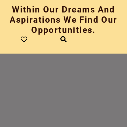
Skip
Within Our Dreams And
to
content
Aspirations We Find Our
Opportunities.