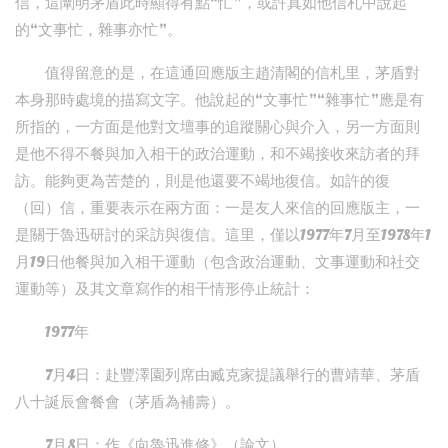
信，這闡明茅盾此時顯得有點“忙”，或許真如他信札中說起
的“文事忙，雜事亦忙”。
值得留意的是，在這通回應版主趙清閣的信札里，茅盾對
本身那時處境的描寫文字。他說起的“文事忙”“雜事忙”應是有
所指的，一方面是他對文壇事的追蹤關心與介入，另一方面則
是他不得不餐與加入相干的政治運動，和不竭接收來訪者的拜
訪。能夠更為苦楚的，則是他還要不竭地復信。如許的復
（回）信，重要表示在兩方面：一是友人來信的回應版主，一
是關于魯迅研討的采訪與復信。這里，僅以1977年7月至1978年1
月19日他餐與加入相干運動（包含政治運動、文事運動和社交
運動等）及其文章寫作的相干情形停止統計：
1977年
7月4日：赴豐澤園列席由臧克家提議舉行的曹靖華、茅盾
八十誕辰會餐會（茅盾為補壽）。
7月8日：作《向魯迅進修》（論文）。