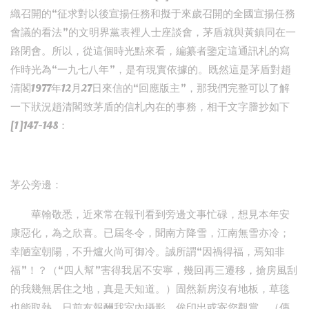
織召開的“征求對以後宣揚任務和擬于來歲召開的全國宣揚任務
會議的看法”的文明界黨表裡人士座談會，茅盾就與黃鎮同在一
路閉會。所以，從這個時光點來看，編纂者鑒定這通訊札的寫
作時光為“一九七八年”，是有現實依據的。既然這是茅盾對趙
清閣1977年12月27日來信的“回應版主”，那我們完整可以了解
一下狀況趙清閣致茅盾的信札內在的事務，相干文字謄抄如下
[1]147-148：
茅公旁邊：
華翰敬悉，近來常在報刊看到旁邊文事忙碌，想見本年安
康惡化，為之欣喜。已屆冬令，聞南方降雪，江南無雪亦冷；
幸陋室朝陽，不升爐火尚可御冷。誠所謂“因禍得福，焉知非
福”！？（“四人幫”害得我居不安寧，幾回再三遷移，搶房風刮
的我幾無居住之地，真是天知道。）固然新房沒有地板，草毯
也能取熱。日前友報酬我室內攝影，俟印出或寄您觀賞。（傳