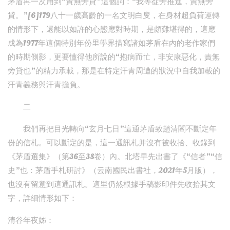
茅盾再一次用到“責無旁貸”這個詞：“我等從旁推進，責無旁
貸。”[6]179八十一歲高齡的一名文明白叟，在身材超負荷運轉
的情形下，還能以如許的心態應對時期，是頗難堪得的，這應
成為1977年這個特別年份里學界描寫諸如茅盾在內的老作家們
的時期側影，更要懂得他所說的“抱病而忙，非安康惡化，責無
旁貸也”的精力承載，那是在特定汗青周遭的狀況中自我加載的
汗青義務與汗青擔負。
二
我們再把目光轉向“玄月七日”這通茅盾致趙清閣不斷定年
份的信札。可以斷定的是，這一通訊札并沒有被收拾、收錄到
《茅盾選集》（第36至38卷）內。北塔早先出書了《“信者”“信
史”也：茅盾手札研討》（云南國民出書社，2021年5月版），
也沒有留意到這通訊札。這里仍然根據手稿影印件先收拾其文
字，詳細情形如下：
清谷年夜姊：