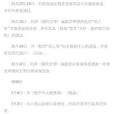
12月27至29日：列席政協全國委員會四屆七次擴展會議，
并作年夜會講話。
12月28日：列席《國民文學》編纂部舉辦的批評“四人
幫”文藝黑線座談會，并作題為《貫徹“雙百”方針，砸碎精力桎
梏》的講話。
12月30日：作《駁倒“四人幫”在文藝創作上的謬論，并揭
穿其罪行詭計》（評論）。
12月31日：列席《國民文學》編纂部在東城海運總參一所會
堂舉辦的文學任務者座談會。
1978年
1月4日：作《關于中山艦事務》（雜論）。
1月8日：往八寶山反動公墓會堂，列席并掌管王葆真悲悼
會。