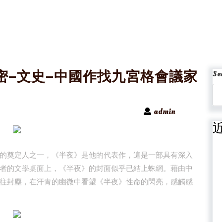
密–文史–中國作找九宮格會議家
Se
admin
的奠定人之一，《半夜》是他的代表作，這是一部具有深入
者的文學桌面上，《半夜》的封面似乎已結上蛛網。藉由中
往封塵，在汗青的幽微中看望《半夜》性命的閃亮，感觸感