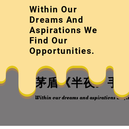
Skip
Within Our
to
content
Dreams And
Aspirations We
Find Our
Opportunities.
茅盾《半夜》手稿
Within our dreams and aspirations we fi