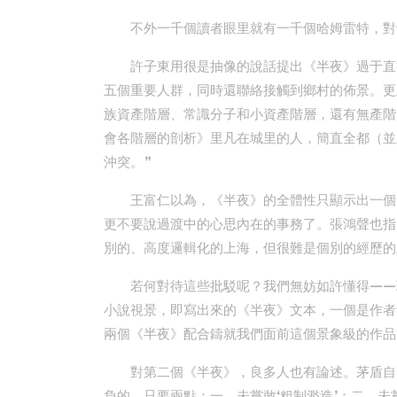
不外一千個讀者眼里就有一千個哈姆雷特，對
許子東用很是抽像的說話提出《半夜》過于直
五個重要人群，同時還聯絡接觸到鄉村的佈景。更
族資產階層、常識分子和小資產階層，還有無產階
會各階層的剖析》里凡在城里的人，簡直全都（並
沖突。”
王富仁以為，《半夜》的全體性只顯示出一個
更不要說過渡中的心思內在的事務了。張鴻聲也指
別的、高度邏輯化的上海，但很難是個別的經歷的
若何對待這些批駁呢？我們無妨如許懂得——
小說視景，即寫出來的《半夜》文本，一個是作者
兩個《半夜》配合鑄就我們面前這個景象級的作品
對第二個《半夜》，良多人也有論述。茅盾自己
負的，只要兩點：一，未嘗敢‘粗制濫造’；二，未