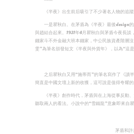
《半夜》出生前后吸引了不少著名人物的追蹤
一是瞿秋白。在茅盾為《半夜》最後desig
與趙結合起來。1931年4月瞿秋白與茅盾今夜長
錢家斗不外金融大班本錢家，中公民族資產階層沒
雯”為筆名頒發短文《半夜與外貨年》，以為“這
之后瞿秋白又用“施蒂而”的筆名寫作了《讀半
簡直是中國文壇上新的收獲，這可說是值得夸耀的
《半夜》創作時代，茅盾與在上海從事反動、
聽取兩人的看法。小說中的“雪鐵龍”意象即來自
茅盾和許