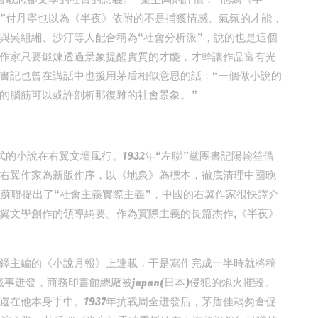
”付丹寧也以為《半夜》依附的不是捕獲情感、氣氛的才能，
與吳組緗、沙汀等人配合稱為“社會分析派”，說的也是這個
作家只要鍛煉透過景象提醒實質的才能，才幹讓作品富有光
書記也曾在講話中也援用茅盾相似意思的話：“一個做小說的
的腦筋可以或許剖析那復雜的社會景象。”
式的小說在右翼文壇風行。1932年“左聯”黨團書記陽翰笙借
右翼作家為新版作序，以《地泉》為標本，徹底清理中國晚
，蘇聯提出了“社會主義實際主義”，中國的右翼作家很快譯介
翼文學創作的領導綱要。作為實際主義的長篇杰作,《半夜》
鐸主編的《小說月報》上連載，于是寫作完成一半時就將稿
事迸發，商務印書館總廠被japan(日本)侵犯的炮火摧毀。
還在他本身手中。1937年抗戰周全迸發后，茅盾佳耦匆倉促