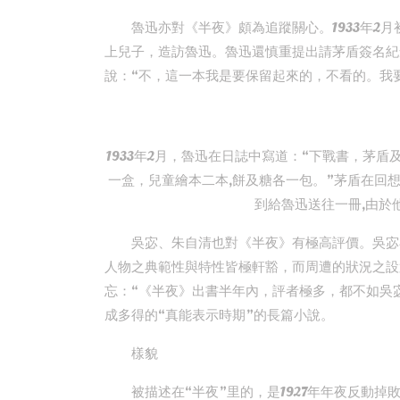
魯迅亦對《半夜》頗為追蹤關心。1933年2
上兒子，造訪魯迅。魯迅還慎重提出請茅盾簽名紀
說：“不，這一本我是要保留起來的，不看的。我
1933年2月，魯迅在日誌中寫道：“下戰書，茅
一盒，兒童繪本二本,餅及糖各一包。”茅盾在回
到給魯迅送往一冊,由於
吳宓、朱自清也對《半夜》有極高評價。吳宓
人物之典範性與特性皆極軒豁，而周遭的狀況之設
忘：“《半夜》出書半年內，評者極多，都不如吳
成多得的“真能表示時期”的長篇小說。
樣貌
被描述在“半夜”里的，是1927年年夜反動掉