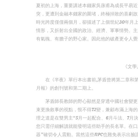
夏初的上海，重要講述本錢家吳蓀甫為成長平易近
突，更遭到金融本錢家的圍堵，終極掉敗的喜劇故
時光跨度僅僅兩個月，卻描述了上個世紀30年月
情形，又折射出全國的政治、經濟、軍事情勢。主
有氣魄、有膽子的野心家。因此他的破產更令人覺
《文學
在《半夜》單行本出書前,茅盾曾將第二章和
月報》的創刊號和第二期上。
茅盾師長教師的野心顯然是穿透中國社會變更
束更換敘事的視點，恨不得72變，兼顧布滿上海
理之道是在雙男主“5月一起配合、6月斗法、7月
您只需仔細解讀就能發明這些助手的長名單。在口
器”確切令人震動。當然這些NPC也難免表示出臉