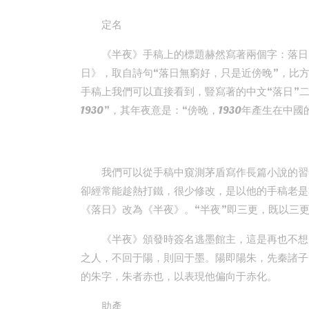
定名
《半夜》手稿上的標題赫然寫著兩個字：落日
日》，取自詩句“落日無窮好，只是近傍晚”，比
手稿上我們可以直接看到，豎寫著的中文“落日”二字后面還有一排英
1930”，其年夜意是：“傍晚，1930年產生在中國
我們可以從手稿中窺測茅盾寫作長篇小說的習
卻經常能趁熱打鐵，很少修改，是以他的手稿老是
《落日》改為《半夜》。“半夜”即三更，既以三
《半夜》頒發時簽名逃墨館主，這是再也不想
之人，不回于陽，則回于墨。陽即陽朱，先秦諸子
的朱字，朱者赤也，以表現他偏向于赤化。
助產