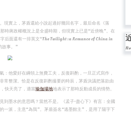
。現實上，茅盾還給小說起過好幾回名字，最后命名《落
方那時蔣政權概況上是全盛時期，但現實上已是“近傍晚”。在
文“The Twilight :a Romance of China in
的故事。”
No
氣：他愛好在綱領上煞費工夫，反復斟酌，一旦正式寫作，
非常整潔。恰是在反復斟酌撮要的時辰，茅盾決議把落款由
更，快天亮了，適當
瑜伽場地
地表示了那時反動成長的情勢。
見到墨水的意思嗎？當然不是。《孟子·盡心下》有言：全國
的一派，主意“為我”。茅盾簽名“逃墨館主”，是用了陽字下