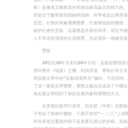
夜》是兼具文藝家寫作和迷信家寫論文的精力的。
而是近于數學家的歸納與回納，有學者是以將茅盾
意思。社會的表象層層疊疊，社會構造紛紛繁復，
鮮的社會性意義，這還應是作家的尋求。習近平總
人不單須有淵博的生涯經歷，亦必需有一個練習過
歷險
20世紀20年月末到30年月初，反動加愛情形
勢印舊作《地泉》之機，約請茅盾、瞿秋白等五名
期反動文學中的“反動浪漫蒂克”偏向。于此同時
了這一最新文學實際，實際主義自此成為了中國右
為右翼文學找到了新的反應和參與實際的方法。
在茅盾的最早打算里，想先把《半夜》在鄭振
子寄給了商務印書館，千萬不曾想“一·二八”上海戰
所幸茅盾交曩昔的稿子是老婆孔德沚的抄稿，原稿