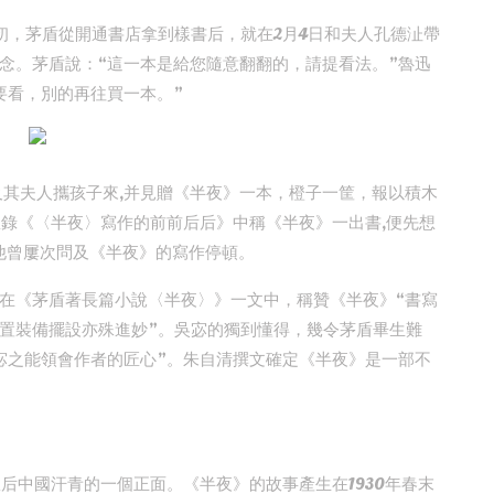
月初，茅盾從開通書店拿到樣書后，就在2月4日和夫人孔德沚帶
念。茅盾說：“這一本是給您隨意翻翻的，請提看法。”魯迅
要看，別的再往買一本。”
盾及其夫人攜孩子來,并見贈《半夜》一本，橙子一筐，報以積木
想錄《〈半夜〉寫作的前前后后》中稱《半夜》一出書,便先想
他曾屢次問及《半夜》的寫作停頓。
在《茅盾著長篇小說〈半夜〉》一文中，稱贊《半夜》“書寫
置裝備擺設亦殊進妙”。吳宓的獨到懂得，幾令茅盾畢生難
宓之能領會作者的匠心”。朱自清撰文確定《半夜》是一部不
敗后中國汗青的一個正面。《半夜》的故事產生在1930年春末