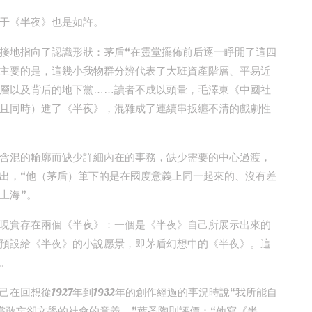
于《半夜》也是如許。
接地指向了認識形狀：茅盾“在靈堂擺佈前后逐一睜開了這四
主要的是，這幾小我物群分辨代表了大班資產階層、平易近
層以及背后的地下黨……讀者不成以頭暈，毛澤東《中國社
且同時）進了《半夜》，混雜成了連續串扳纏不清的戲劇性
含混的輪廓而缺少詳細內在的事務，缺少需要的中心過渡，
出，“他（茅盾）筆下的是在國度意義上同一起來的、沒有差
上海”。
現實存在兩個《半夜》：一個是《半夜》自己所展示出來的
預設給《半夜》的小說愿景，即茅盾幻想中的《半夜》。這
。
在回想從1927年到1932年的創作經過的事況時說“我所能自
嘗敢忘卻文學的社會的意義。”葉圣陶則評價：“他寫《半