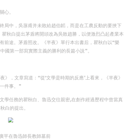
關心。
n的終局中，吳蓀甫并未敗給趙伯韜，而是在工農反動的要挾下
談，瞿秋白提出茅盾將開頭改為吳敗趙勝，以便激烈凸起產業本
有前途。茅盾照改。《半夜》單行本出書后，瞿秋白以“樂
是中國第一部寫實際主義的勝利的長篇小說”。
夜》，文章寫道：“從‘文學是時期的反應’上看來，《半夜》
一件事。”
文學任務的瞿秋白、魯迅交往親密,在創作經過歷程中曾當真
瞿秋白的提出。
廣平在魯迅師長教師墓前