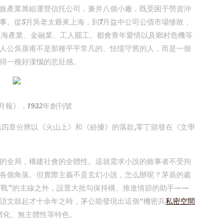
族產業籌組運營信托公司，兼并八個小廠，既受困于勞資沖
事。從5月吳老太爺來上海，到7月益中公司公債市場慘敗，
上海產業、金融業、工人罷工、都會青年愛情以及鄉村危機等
人公吳蓀甫不是那種平平常凡的、怯懦守舊的人，而是一個
得一種好漢惱的悲壯感。
月報》，1932年創刊號
第四章分辨以《火山上》和《紛擾》的落款,零丁頒發在《文學
的全局，構建社會的全體性。這就需求小說的敘事者不受拘
的各個角落。但實際主義不是玄幻小說，怎么辦呢？茅盾的處
決戰”的主線之外，設置大批勾保持構、推進情節的助手——
語文鼓起才十余年之時，茅公能發現出這個“機密兵
私密空間
譜化、無主體性等特色。