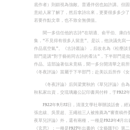
底作者）則頗視為強敵。普通伴侶也如許講。但固
意給人家了解了，然后拿詩出來，更要很多多少了
若要作點文章，也不致全無價值。
聞一多信任他的古詩“在胡適、俞平伯、康白
集，“不見得有很多人留意”。是以，他決議先寫
作品底空氣”。《古詩叢論》，后改名為《松麈談
部門是講“對于藝術同古詩的看法”，下半部門是
作品。這部論著似未竟稿，聞一多分開清華之前所
《冬夜評論》當屬于下半部門；赴美以后所作《女
《冬夜評論》后與梁實秋的《草兒評論》合為
秋私家出資，交琉璃廠公記印書局付梓，于1922年
1922年9月15日，清漢文學社舉辦談話會，
張忠紱、吳景超、王繩祖三人被推薦為“審查稿件
夜草兒評論》外，還有兩種，一種是1923年4月
《玄思》；一種是1927年出書的《文藝匯刊》第二