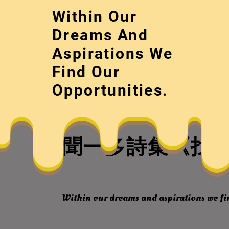
Skip
Within Our
to
content
Dreams And
Aspirations We
Find Our
Opportunities.
聞一多詩集《找九
Within our dreams and aspirations we fi