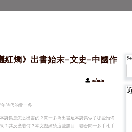
議紅燭》出書始末–文史–中國作
Se
admin
青年時代的聞一多
本詩集是怎么出書的？聞一多為出書這本詩集做了哪些預備
果？其反應若何？本文擬繚繞這些題目，聯合聞一多手札手