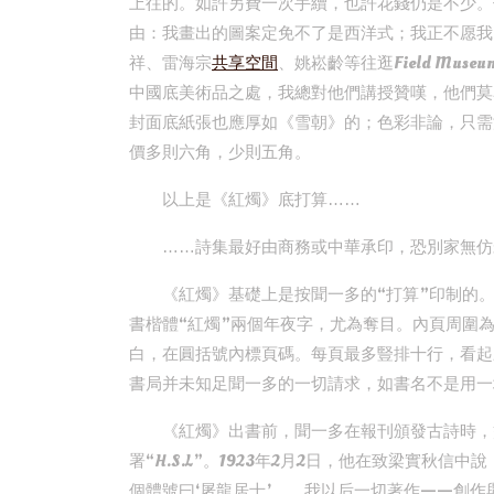
上往的。如許另費一次手續，也許花錢仍是不少。
由：我畫出的圖案定免不了是西洋式；我正不愿我
祥、雷海宗
共享空間
、姚崧齡等往逛Field Museu
中國底美術品之處，我總對他們講授贊嘆，他們莫
封面底紙張也應厚如《雪朝》的；色彩非論，只需
價多則六角，少則五角。
以上是《紅燭》底打算……
……詩集最好由商務或中華承印，恐別家無仿
《紅燭》基礎上是按聞一多的“打算”印制的
書楷體“紅燭”兩個年夜字，尤為奪目。內頁周圍
白，在圓括號內標頁碼。每頁最多豎排十行，看起
書局并未知足聞一多的一切請求，如書名不是用一
《紅燭》出書前，聞一多在報刊頒發古詩時，簽
署“H.S.L”。1923年2月2日，他在致梁實秋
個體號曰‘屠龍居士’……我以后一切著作——創