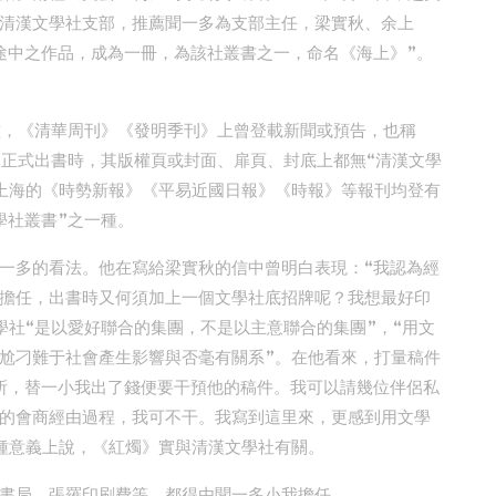
清漢文學社支部，推薦聞一多為支部主任，梁實秋、余上
途中之作品，成為一冊，為該社叢書之一，命名《海上》”。
種，《清華周刊》《發明季刊》上曾登載新聞或預告，也稱
》正式出書時，其版權頁或封面、扉頁、封底上都無“清漢文學
上海的《時勢新報》《平易近國日報》《時報》等報刊均登有
學社叢書”之一種。
一多的看法。他在寫給梁實秋的信中曾明白表現：“我認為經
擔任，出書時又何須加上一個文學社底招牌呢？我想最好印
學社“是以愛好聯合的集團，不是以主意聯合的集團”，“用文
尬刁難于社會產生影響與否毫有關系”。在他看來，打量稿件
所，替一小我出了錢便要干預他的稿件。我可以請幾位伴侶私
的會商經由過程，我可不干。我寫到這里來，更感到用文學
種意義上說，《紅燭》實與清漢文學社有關。
書局、張羅印刷費等，都得由聞一多小我擔任。