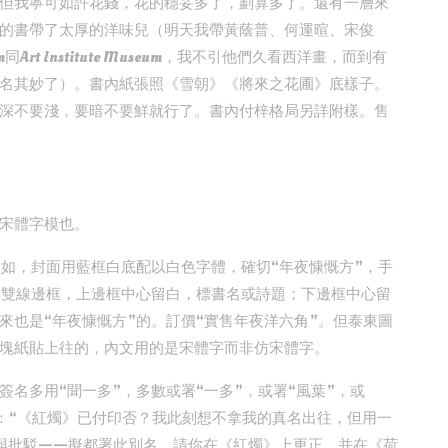
但我寧可如許花錢，花的穩妥多了，劃算多了。還有一層來
的書帶了太厚的洋味兒（明天我帶黃蔭普、何運暄、宋俊
m同Art Institute Museum，我不引他們久看西洋畫，而到有
名其妙了）。書內紙張照《雪朝》《將來之花圃》底樣子。
深不要淺，要暗不要鮮就行了。書內付梓格局另詳附樣。售
宋體字模也。
。如，封面用藍框白底配以白色字體，確切“年夜慷慨方”，手
為雙線邊框，上邊框中心留白，標書名或詩題；下邊框中心留
來也是“年夜慷慨方”的。訂價“實售年夜洋六角”。但泰東圖
塊紙貼上往的，內文用的是宋體字而非仿宋體字。
名多用“聞一多”，多數或署“一多”，或署“風葉”，或
信中說：“《紅燭》已付印否？我此刻想不拿我的真名出往，但用一
作與批駁——擬都署此別名。請你在《紅燭》上更正，并在《荷