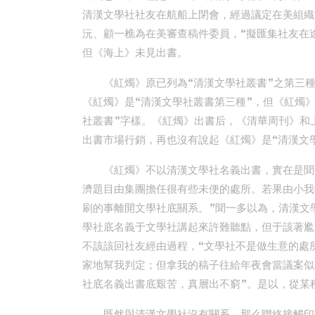
清漢文學社社友在航船上閉會，經過議定在美組織
沅、顧一樵為在美審查稿件委員，“擬匯集社友在
但《海上》未見出書。
《紅燭》原已列為“清漢文學社叢書”之第三
《紅燭》是“清漢文學社叢書第三種”，但《紅燭
社叢書”字樣。《紅燭》出書后，《清華周刊》和
出書市場行銷，再也沒有說起《紅燭》是“清漢文
《紅燭》不以清漢文學社名義出書，實在是聞
濟題目由集團擔任很有些未便的處所。若果由小我
刷的事離開文學社底關系。”聞一多以為，清漢文
學社底名義于文學社講起來許難聽點，但于該著尷
不該該回社友經由過程，“文學社不是做生意的處
家地幫我判定；但拿我的稿子往給年夜會當議案似
社底名義出書底艱苦，真層出不窮”。是以，從某
既然與清漢文學社沒有關系，那么聯絡接觸印