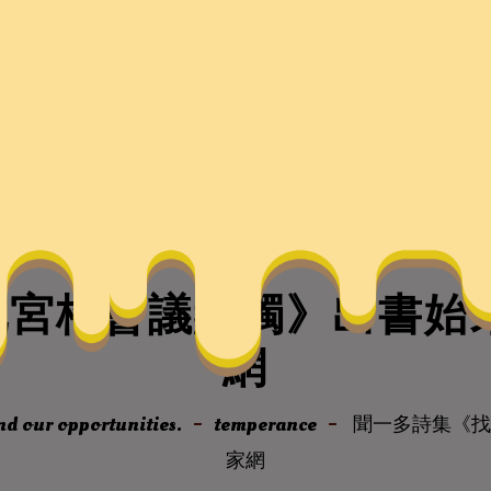
宮格會議紅燭》出書始
網
nd our opportunities.
temperance
聞一多詩集《找
家網