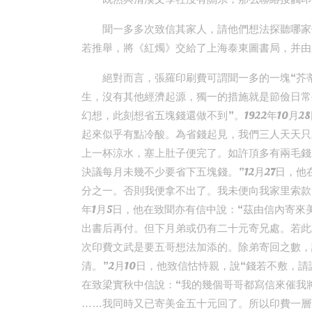
聞一多多次致信其家人，請他們想法探聽哪家
若推舉，將《紅燭》交給了上海泰東圖書局，并由
絕對而言，張羅印刷費可謂聞一多的一塊“芥
生，沒有其他經濟起源，獨一的措施就是節儉日常
幻想，此刻想省五塊錢還做不到”。1922年10月
起來似乎有點冷酸。為省錢起見，我們三人天天只
上一杯涼水，塞上肚子便完了。如許頂多有兩毛錢
決議每月未幾不少要省下五塊錢。”12月27日，
分之一。否則我便拿不出了。我未便向我家里索款，
年1月5日，他在致聞亦有信中說：“茲由信內寄
出書后再付。但下月弟或仍有二十元寄兄處。若此
次印費文武是要五哥想法加添的。除弟寄回之數，
清。”2月10日，他致信怙恃親，說“錢若不敷，請
在致梁實秋中信說：“我的幾個哥哥都寫信來催我
……我同時又已寄美金五十元回了。所以印費一層