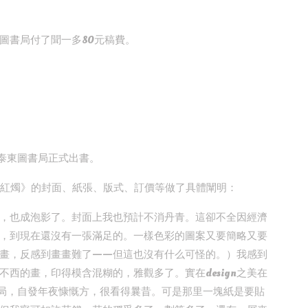
圖書局付了聞一多80元稿費。
海泰東圖書局正式出書。
，對《紅燭》的封面、紙張、版式、訂價等做了具體闡明：
，也成泡影了。封面上我也預計不消丹青。這卻不全因經濟
，到現在還沒有一張滿足的。一樣色彩的圖案又要簡略又要
畫，反感到畫畫難了——但這也沒有什么可怪的。）我感到
西的畫，印得模含混糊的，雅觀多了。實在design之美在
面底格局，自發年夜慷慨方，很看得曩昔。可是那里一塊紙是要貼