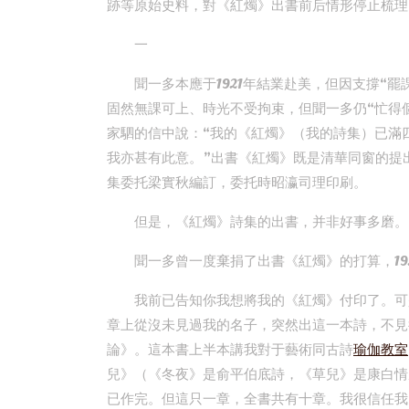
跡等原始史料，對《紅燭》出書前后情形停止梳理
一
聞一多本應于1921年結業赴美，但因支撐“
固然無課可上、時光不受拘束，但聞一多仍“忙得個
家駟的信中說：“我的《紅燭》（我的詩集）已滿
我亦甚有此意。”出書《紅燭》既是清華同窗的提
集委托梁實秋編訂，委托時昭瀛司理印刷。
但是，《紅燭》詩集的出書，并非好事多磨。
聞一多曾一度棄捐了出書《紅燭》的打算，19
我前已告知你我想將我的《紅燭》付印了。可
章上從沒未見過我的名子，突然出這一本詩，不見
論》。這本書上半本講我對于藝術同古詩
瑜伽教室
兒》（《冬夜》是俞平伯底詩，《草兒》是康白情
已作完。但這只一章，全書共有十章。我很信任我