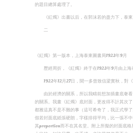
的題目總算處理了。
《紅燭》出書以后，在郭沫若的盡力下，泰東
二
《紅燭》第一版本，上海泰東圖書局1923年9月
歷經周折，《紅燭》終于在1923年9月由上
1922年12月27日，聞一多曾致信梁實秋
由於經濟的關系，所以我疇前想加插畫底奢看
的關系。我畫《紅燭》底封面，更改得不計其次了
都雅這真不是不難的事（這可希奇了，我正式學了
假若封面底紙張硬朗，字樣排得平均，比一張不中不
其proportion而不在其名堂。附上所擬的封