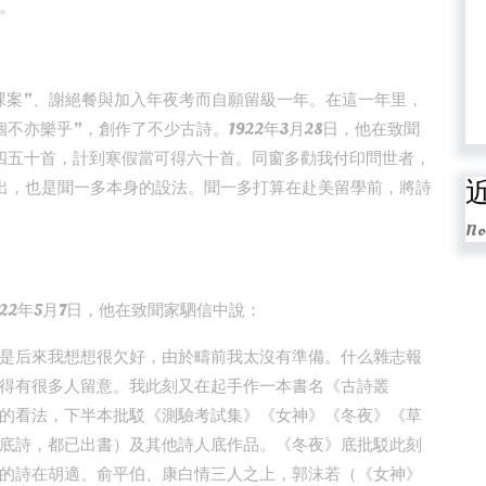
。
罷課案”、謝絕餐與加入年夜考而自願留級一年。在這一年里，
不亦樂乎”，創作了不少古詩。1922年3月28日，他在致聞
四五十首，計到寒假當可得六十首。同窗多勸我付印問世者，
出，也是聞一多本身的設法。聞一多打算在赴美留學前，將詩
No
22年5月7日，他在致聞家駟信中說：
是后來我想想很欠好，由於疇前我太沒有準備。什么雜志報
得有很多人留意。我此刻又在起手作一本書名《古詩叢
的看法，下半本批駁《測驗考試集》《女神》《冬夜》《草
底詩，都已出書）及其他詩人底作品。《冬夜》底批駁此刻
的詩在胡適、俞平伯、康白情三人之上，郭沫若（《女神》