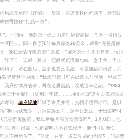
信局愿意承印《紅燭》。后來，在梁實秋的輔助下，經郭沫
成仿吾擔任“打點一切”。
蒂”。一開端，他想憑一己之力處理經費題目。作為一名留先
生涯開支。聞一多原預計每月節儉20美金，成果“完整是個
28日，他在致怙恃親的信中寫道：“邇來的日子并不算苦，但說
上飯店吃一次飯，其余一頓飯就買塊面包統一盒干魚，再加
就夠了；若在飯店，至多也要三毛錢。可是無論如何苦，我
他在致梁實秋信中說：“我想印費只可在出書以前付他一半或三
我只好本身省著，再在這里借點，湊成這筆金錢。”1923
來美金三十元擬作《紅燭》印費。……余數已請梁君與書局說妥
款寄到，
講座場地
即賦予書局亦可，交駟弟暫用亦可。是以
請問明尚缺幾多，并請告訴五哥，請早日想法，于出書時付
諸兄等暫籌墊還，我以后每月節儉陸續寄回”。2月18日，他
將《紅燭》出書，他們都叫我不要管經濟，他們可以擔任。
可以不用累你了。”至此，在聞一多眾兄弟的輔助下，印刷費