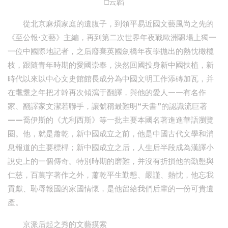
□云韜
從北京麻煩家庭的遺腹子，到領平易近國文藝風尚之先的
《至公報·文藝》主編，再到第二次世界年夜戰歐洲疆場上獨一
一位中國際地記者，之后廢棄英國劍橋年夜學拋出的熱忱橄欖
枝，跟隨青年時期的愛國崇奉，決然回國投身新中國扶植，新
時代以來以中心文史館館長成分為中國文明工作添磚加瓦，并
在耄耋之年把才幹再次傾瀉于翻譯，與他的愛人——有名作
家、翻譯家文潔若聯手，讓號稱最難明“天書”的認識流巨著
——喬伊斯的《尤利西斯》等一批主要本國名著進進華語瀏覽
圈。他，就是蕭乾，新中國成立之前，他是中國古代文學和消
息報道的主要標桿；新中國成立之后，人生后半段成為漢譯小
說史上的一個傳奇。特別時期的磨難，并沒有折損他的勤懇與
仁慈，百萬字著作之外，蕭乾平生勤懇、嚴謹、熱忱，他忘我
貢獻、恥辱報國的家國情懷，是他留給我們后輩的一份可貴遺
產。
京派后起之秀的文藝摸索