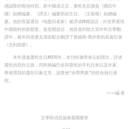
感誠摯的戰地特寫。新中國成立后，蕭乾先后擔負《國民中
國》副總編纂、《譯文》編纂部副主任、《文藝報》副總編
纂。他的長篇通信《地盤回老家》被譯成11種說話，向世界展現
中國鄉村的新變更。改造開放后，他投進到散文寫作和文學翻
譯中，暮年與老婆文潔若配合翻譯了詹姆斯·喬伊斯的長篇巨著
《尤利西斯》。
本年適逢蕭乾生日115周年，本刊特邀學者云韜撰文，評述
蕭乾的寫作之路，同時摘編巴金與蕭乾的手札往來以及作家、
學者撰寫的蕭乾印象文章，追懷他“未帶輿圖”的性命旅行過
程。
——編 者
文學與消息協奏愛國樂章