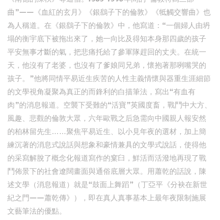
曲”——《血紅的玄月》《銀鷂子下的倫敦》《牴觸交響曲》也
為人稱道。在《銀鷂子下的倫敦》中，他寫道：“一個婦人由坍
塌的衡宇底下被拖出來了，她一向比及得知本身那四歲的孩子
平安無事才斷的氣，把悲痛托給了參軍隊趕回的丈夫。在統一
天，他沒有了老婆，也沒有了爹娘同兄弟，懷抱著那咧嘴哭的
孩子。”他將同情平易近生疾苦的人性主義情懷與器重生涯細節
的文學視角凝聚為真正的而鋒利的白描筆法，寫出“有血有
肉”的消息報道。空襲下受難的“活寶”英國度畜，戰鬥中大方、
風趣、悲觀的倫敦大眾，六年歐戰之后急需向中國親人報安然
的柏林留先生……聚焦平易近生、以小見年夜的選材，加上簡
練沉著的消息式說話與想象和豪情兼具的文學式說話，使得他
的采寫解脫了概念化報道寫作的窠臼，鮮活而活潑地再現了戰
鬥佈景下的社會遼闊畫面與通俗底層大眾。用蕭乾的話說，陳
述文學（消息報道）就是“鼓面上舞蹈”（丁亞平《分袂在新世
紀之門——蕭乾傳》），即在真人真事基本上最年夜限制施展
文藝筆法的優點。