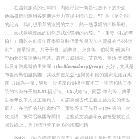
在蕭乾旅英的七年間，內陸母親一向是他放不下的掛念，
他竭盡所能應用各類機遇鼎力宣揚中國抗日。“作為《至公報》
的記者，我幻想用我的滾燙的文字，熱一熱母親的四肢舉動。
……而我夢魂繚繞的仍然是我的貧弱的內陸。”（蕭乾《我的年
輪》）蕭乾在劍橋年夜學肄業時代常常餐與加入豐盛的“課外運
動”，如爭辯會、片子學會、讀劇會、茶會等，伯特蘭·羅素和
李約瑟都常請他往吃茶。蕭乾與威爾斯、艾克敦、喬治·奧威爾
以及布魯姆斯伯里集團（the Bloomsbury Group）交好，尤其是
布魯姆斯伯里集團，其以弗吉尼亞·伍爾芙和她的畫家姐姐瓦妮
莎·貝爾為中間，聚集一批多來自劍橋年夜學三一學院和國王學
院的常識分子如E.M.福斯特、T.S.艾略特、阿瑟·韋利等，傳承
劍橋年夜學人文主義精力，可謂英國古代主義文藝活動的焦點
氣力。在他們的熱忱邀約下，蕭乾停止了先容古代中國的一次
次演講，振臂召喚國際同情，這些英文演講年夜都被登載在英
國報紙上，為中國爭奪了更多的國際同情。
1942年《結合國度配合宣言》的頒發標志著世界反法西斯