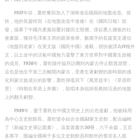
1951年頭，蕭乾餐與加入了湖南省岳陽縣的地盤改造。很
快，他的長篇特寫《在地盤改造中進修》在《國民日報》頒
發，描摹了中國共產黨顛覆封建田主階層、撐起農人腰板的社
會畫面，獲得毛澤東主席的親筆推舉。數萬字的長篇英文通信
《地盤回老家》在英文版《國民中國》連載，很快被譯為11種外
文，以土改中的活氣中國無力還擊了東方世界對中國重生政權
的成見。1956年，蕭乾隨作協拜訪團到內蒙古停止觀賞游覽，
這也是他生平第三次離開內蒙古，受產生著劇變的新時期的感
化和蒙古族成分的影響，蕭乾揮毫寫下《萬里趕羊》《草原即
景》《時期在草原上奔騰》，歌唱本身祖師長教師活過的地盤
上的翻天劇變。
1989年，鑒于蕭乾在中國文明史上的出色進獻，他被錄用
為中心文史館館長。蕭乾號令結合全國32家文史館，配合編輯
了《新編文史筆記叢書》。這套叢書共50冊，六千余篇，五百
多萬字，匯編全國兩千多位文史館館員和館外的耆宿名人親