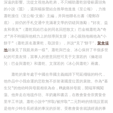
深遠的影響。沈從文視他為乾弟，不只輔助蕭乾頒發嶄露頭角
的小說《蠶》，還與楊振聲結合推舉他進進《至公報》，力推
蕭乾接任《至公報·文藝》主編，并與他聯名出書《廢郵存
底》，頻仍的手札交通中充滿著文學的切磋與激勵；“好友、益
友和畏友”（蕭乾寫給巴金的同名回想散文）巴金稱蕭乾為“奇
才”并不時賜與他精力上的領導與支撐；冰心親熱地稱他為“小
餅干”（蕭乾原名蕭秉乾，取諧音），并說“見了‘餅干’，
聚會場
地
就像見了我親弟弟一樣”。蕭乾與巴金、冰心保持了半個多世
紀的可貴友情，當事人的密意回想可見于文潔若的《倆老頭
兒：巴金與蕭乾》和蕭乾、文潔若的《冰心與蕭乾》兩書。
蕭乾的童年處于中國在帝國主義鐵蹄下茍延殘喘的時代，
他作品中小我命運的悲歌無不折射著國度位置的衰敗。作為“暮
生兒”的他幼時與母親相依為命，11歲痛掉母親，開端單獨闖
蕩。他奔走在地毯作坊、羊奶廠和書店，在教會黌舍崇實黌舍
里半工半讀。蕭乾小說中“搾取/被搾取”二元對峙的情境設置就
是他年少時生長經過的事況的折射。受教會黌舍就讀經過的事