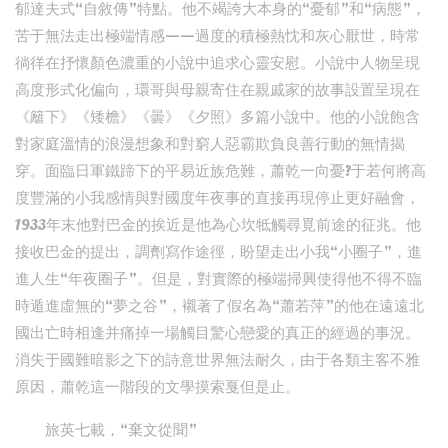
郁達夫式“自敘傳”特點。他不竭誇大本身的“憂郁”和“病態”，
苦于無法走出極端情感——過度的積極熱忱和灰心厭世，時常
徜徉在抒懷顏色濃重的小說中追求心靈安慰。小說中人物呈現
高度形式化偏向，環哥與母親寄住在親戚家的故事設置呈現在
《籬下》《矮檐》《曇》《夕照》多篇小說中。他的小說飽含
對家庭溫情的浪漫想象和對窮人惡霸欺負良善行動的無情揭
穿。面臨日軍鐵蹄下的平易近族危難，蕭乾一向憂?于若何將高
度豐滿的小我感情與對國度年夜事的直接再現停止更好融會，
1933年末他對巴金的挨近是他為心坎牴觸尋覓前途的征兆。他
接收巴金的提出，調劑寫作途徑，盼望走出小我“小圈子”，進
進人生“年夜圈子”。但是，對實際的極端掃興使得他不得不臨
時遁進虛無的“夢之谷”，襯著了假名為“蕭若萍”的他在遠遠北
國出亡時相逢并痛掉一場觸目驚心戀愛的真正的經過的事況。
消失于國難暗影之下的詩意世界無法耐久，由于各類主客不雅
原因，蕭乾這一階段的文學摸索戛但是止。
旅英七載，“棄文從聞”