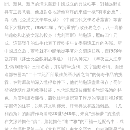
聞、親見、親歷的清末至新中國成立的典故軼事，對補足野史
具有主要意義。他還對各地請他寫序的來信一概“有求必應”，
為《西北亞漢文文學年夜系》《中國古代文學名著叢書》等書
寫下大批序文。1990年頭，在沉重的行政任務之余，八十高齡
的蕭乾和老婆文潔若投身《尤利西斯》的翻譯，歷時四年乃
成。這部譯作的出生代表了蕭乾多年文學翻譯工作的岑嶺。新
中國成立后，蕭乾就不中斷地從事著外文翻譯任務，僅1956年
就譯有《莎士比亞戲劇故事選》《好兵帥克》《年夜巨人江奈
生·魏爾德傳》三部名著，并以譯筆流利、文字靈動著稱。面臨
這部被譽為“二十世紀百部最佳英語小說之首”的傳奇作品的挑
釁，在對原著的深入懂得條件下，他們的翻譯盡量保存了喬伊
斯的說話作風和敘事技能，包含認識流伎倆和多說話混淆的特
色。為便利讀者懂得，蕭乾佳耦還撰寫了厚厚的導讀冊和20萬
字擺佈的注釋，說明其文明佈景、汗青典故和說話難點。《尤
利西斯》的翻譯作為蕭乾20世紀40年月未竟“劍橋夢”的接續，
在文潔若擔任“信”，蕭乾擔任“達”“雅”的互補一起配合中，成
績了華語世界第一個《尤利西斯》中文全譯本。自稱副業是“溝