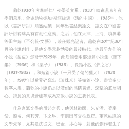
蕭乾1930年考進輔仁年夜學英文系，1933年轉進燕京年夜
學消息系，曾協助埃德加·斯諾編選《活的中國》。1935年，他
以《書評研討》順遂結業，同年出書結業論文，該文在中國書
評研討範疇具有首創性意義。之后，他在天津、上海、噴鼻港
等田主編《至公報·文藝》，兼任觀光記者。蕭乾在20世紀30年
月的小說創作，是他文學意趣勃發的最後時代。他最早創作的
小說《梨皮》頒發于1929年，此后頒發兩部短篇小說集《籬下
集》（1936）和《栗子》（1936）、長篇小說《夢之谷》
（1937-1938），和短篇小說《一只受了傷的獵犬》（1938
年）。1947年以后零碎寫出《珍珠米》等短篇小說。盡管多少
數字未幾，蕭乾的小說仍是以濃郁的感情表達、深摯的底層關
心、詩意的意境營建等成為京派小說的主要代表。
作為京派文學的后起之秀，他與林徽因、朱光潛、梁宗
岱、廢名、何其芳、卞之琳、李廣田等交往親密。蕭乾結識的
文學先輩，尤其是沈從文、巴金、冰心等，對他的創作發生了