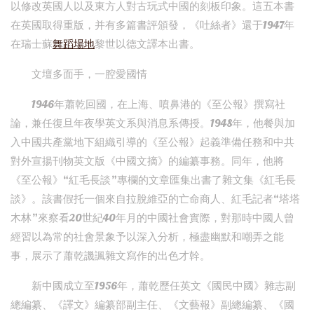
以修改英國人以及東方人對古玩式中國的刻板印象。這五本書
在英國取得重版，并有多篇書評頒發，《吐絲者》還于1947年
在瑞士蘇
舞蹈場地
黎世以德文譯本出書。
文壇多面手，一腔愛國情
1946年蕭乾回國，在上海、噴鼻港的《至公報》撰寫社
論，兼任復旦年夜學英文系與消息系傳授。1948年，他餐與加
入中國共產黨地下組織引導的《至公報》起義準備任務和中共
對外宣揚刊物英文版《中國文摘》的編纂事務。同年，他將
《至公報》“紅毛長談”專欄的文章匯集出書了雜文集《紅毛長
談》。該書假托一個來自拉脫維亞的亡命商人、紅毛記者“塔塔
木林”來察看20世紀40年月的中國社會實際，對那時中國人曾
經習以為常的社會景象予以深入分析，極盡幽默和嘲弄之能
事，展示了蕭乾譏諷雜文寫作的出色才幹。
新中國成立至1956年，蕭乾歷任英文《國民中國》雜志副
總編纂、《譯文》編纂部副主任、《文藝報》副總編纂、《國