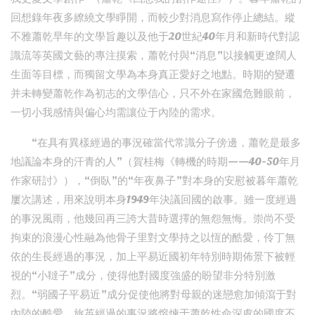
回想錄年夜多繚繞文學睜開，而較少對消息寫作停止總結。縱
不雅蕭乾早年的文學旨趣以及他于20世紀40年月和新時代對認
識流等英國文藝的專注摸索，蕭乾付與“消息”以接觸更遼闊人
生面等目標，而獨留文學為本身真正愛好之地點。時期的變遷
并未轉變蕭乾作為初志的文學信心，只不外在家國危難眼前，
一切小我感情與偏心均需讓位于內陸的需求。
“在具有異樣經過的事況確當代常識分子傍邊，蕭乾是最多
地議論本身的汗青的人”（賀桂梅《轉機的時期——40-50年月
作家研討》），“倒臥”的“年夜鼻子”對本身的安慰被暮年蕭乾
屢次講述，用來說明本身1949年決議回國的啟事。雖一度經過
的事況風雨，他幾回再三誇大昔時選擇的無怨無悔。崇尚不受
拘束的浪漫心性融為他骨子里對文學持之以恆的酷愛，伶丁無
依的生長經過的事況，加上平易近國初年特別時期佈景下被輕
視的“小韃子”成分，使得他對國度強盛的盼望非分特別激
烈。“弱國子平易近”成分促使他將對母親的迷戀愈加傾瀉于對
內陸的酷愛，旅英經過的事況將熔煉于蕭乾性命深處的國度不