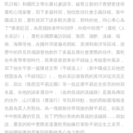
民日報》和國民文學出書社參謀等。破舊立新的汗青變更使得
蕭乾心境振奮，寫下多篇特寫，熱忱歌頌社會主義扶植。新中
國成立前，蕭乾就寫下諸多觀光通信，那時的他，同心專心為
了“褒善貶惡，為受踐踏者呼叫招呼，向暗中防禦”（蕭乾《人
生采訪》）。蕭乾在國際遍訪回綏、魯西、湘黔、滇緬、嶺
南、海陲等地，在國外萍蹤遍布西歐、美洲和南洋等區域，游
歷中的所見所感謝發他創作了多篇反應社會實際的佳作。蕭乾
在年夜學寒假時代，搭乘搭座貨車在平綏線上考核塞外風采，
寫下他生平第一篇陳述文學《平綏道上》（新中國成立后他把
標題改為《平綏瑣記》）。他在采訪過魯西的黃河決堤洪流災
后，寫出《魯西流平易近圖》等一批反應平易近生疾苦的特寫
名篇。在他的諸多通信中，《血肉筑成的滇緬路》是廣為傳頌
的佳作，山川通信《雁蕩行》等別具特點，他的西歐疆場報道
也最為眾人所熟知。為一塊饃饃你爭我搶的難平易近、在賑災
中中飽私囊的官員、壯丁們用白骨肉肉展成的滇緬路……假如
說，曩昔的暗中實際差遣蕭乾用如椽巨筆歌平易近生之哀哭，
新中國的蓬勃景象則鼓勵他真心為之歡唱。