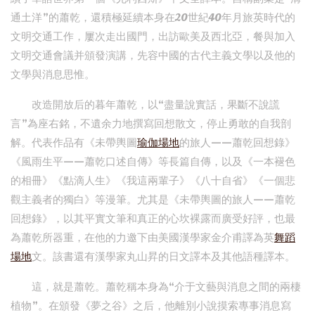
通土洋”的蕭乾，還積極延續本身在20世紀40年月旅英時代的
文明交通工作，屢次走出國門，出訪歐美及西北亞，餐與加入
文明交通會議并頒發演講，先容中國的古代主義文學以及他的
文學與消息思惟。
改造開放后的暮年蕭乾，以“盡量說實話，果斷不說謊
言”為座右銘，不遺余力地撰寫回想散文，停止勇敢的自我剖
解。代表作品有《未帶輿圖
瑜伽場地
的旅人——蕭乾回想錄》
《風雨生平——蕭乾口述自傳》等長篇自傳，以及《一本褪色
的相冊》《點滴人生》《我這兩輩子》《八十自省》《一個悲
觀主義者的獨白》等漫筆。尤其是《未帶輿圖的旅人——蕭乾
回想錄》，以其平實文筆和真正的心坎裸露而廣受好評，也最
為蕭乾所器重，在他的力邀下由美國漢學家金介甫譯為英
舞蹈
場地
文。該書還有漢學家丸山昇的日文譯本及其他語種譯本。
這，就是蕭乾。蕭乾稱本身為“介于文藝與消息之間的兩棲
植物”。在頒發《夢之谷》之后，他離別小說摸索專事消息寫