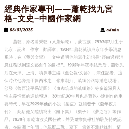
經典作家專刊——蕭乾找九宮
格–文史–中國作家網
03/01/2025
admin
蕭乾，原名蕭秉乾（又蕭炳乾），蒙古族，1910年1月生于
北京，記者、作家、翻譯家。1934年蕭乾就讀燕京年夜學消息
系時，在《我與文學》一文中道明他的寫作幻想是“經由過程消
息任務以到達文藝創作的目標”。1935年年夜學結業后，蕭乾先
后在天津、上海、噴鼻港主編《至公報·文藝》，兼任記者。這
個時代他奔走于魯西水患、嶺東潮汕、滇緬公路等消息現場，
頒發《魯西流平易近圖》《血肉筑成的滇緬路》等多篇深具人
性主義情懷的通信報道。20世紀30年月也是蕭乾小說創作的重
要時代，早在1929年他的小說《梨皮》就頒發于《燕年夜月
刊》，此后他又陸續寫出《籬下集》《栗子》《夢之谷》等作
品。1939年蕭乾遠渡英國任教，并受邀擔負報社的駐英特約記
者。在歐洲七年間，他親歷二戰，寫下一篇篇不雅點鋒利、情