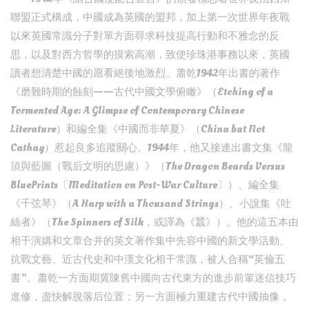
聯盟正式構成，中國成為英國的盟邦，加上第一次世界年夜戰
以來英國常識分子對單方面尋求科技提高行動和不雅念的反
思，以及對西方哲學的摸索高潮，致使珍珠港事務以來，英國
讀者想清楚中國的愿看絕後地激烈。蕭乾1942年出書的著作
《磨難時期的蝕刻——古代中國文學俯瞰》（Etching of a
Tormented Age: A Glimpse of Contemporary Chinese
Literature）和編全集《中國而非華夏》（China but Not
Cathay）惹起良多追蹤關心。1944年，他又接連出書文集《龍
須與藍圖（戰后文明的思慮）》（The Dragon Beards Versus
BluePrints〔Meditation on Post-War Culture〕）、編全集
《千弦琴》（A Harp with a Thousand Strings）、小說集《吐
絲者》（The Spinners of Silk，或譯為《蠶》）。他的這五本由
相干演媾和文章合并的英文著作集中先容中國的新文學活動、
抗戰文藝、近古代史和中漢文化相干常識，被人合稱“英倫五
書”。蕭乾一方面期冀陳舊中國向古代東方的進步前輩迷信技巧
進修，盡快解脫落后位置；另一方面極力重建古代中國抽像，