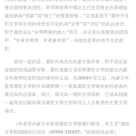
雅念變得更為感性。李澤厚曾將中國近古代史思惟史的基礎線
索回納為“發蒙”與“救亡”的雙重變奏，“文壇多面手”蕭乾平生
對文學與文明的尋求也可化約為“文學”與“消息”的此起彼伏。
對于蕭乾這位“未帶輿圖的旅人”而言，在這首壯美樂章的譜寫
中，“年夜音希聲，年夜象有形”，內陸恰是牽絆他平生的原
點。
值得一提的是，蕭乾作為杰出的蒙古族作家，對平易近族
故鄉的情感誠摯深摯，蕭乾遺孀文潔若將蕭乾文學館建在內蒙
古年夜學恰是對他的懂得和玉成。自2008年景立起，內蒙古年
夜學蕭乾文學館作為國際獨一一家集蕭乾文學藝術創作經過的
事況和作品搜集、研討、展現為一體的文明場館，已成為我國
一處周全記載和展現蕭乾文學文明和停止人文教導的主要文明
場合。
［作者系內蒙古年夜學蕭乾文學館履行館長，本文系“蕭乾
文學館開闢研討項目（10700-121007）”的階段性結果］