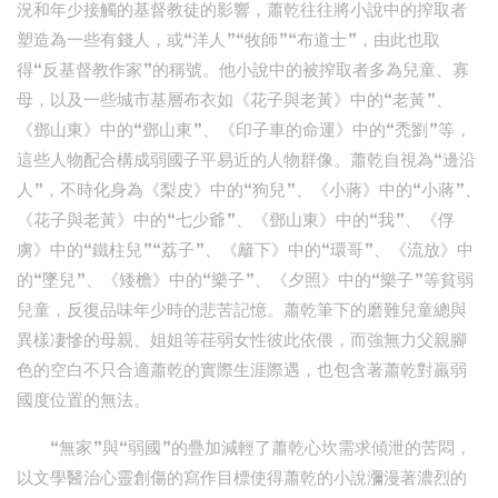
況和年少接觸的基督教徒的影響，蕭乾往往將小說中的搾取者
塑造為一些有錢人，或“洋人”“牧師”“布道士”，由此也取
得“反基督教作家”的稱號。他小說中的被搾取者多為兒童、寡
母，以及一些城市基層布衣如《花子與老黃》中的“老黃”、
《鄧山東》中的“鄧山東”、《印子車的命運》中的“禿劉”等，
這些人物配合構成弱國子平易近的人物群像。蕭乾自視為“邊沿
人”，不時化身為《梨皮》中的“狗兒”、《小蔣》中的“小蔣”、
《花子與老黃》中的“七少爺”、《鄧山東》中的“我”、《俘
虜》中的“鐵柱兒”“荔子”、《籬下》中的“環哥”、《流放》中
的“墜兒”、《矮檐》中的“樂子”、《夕照》中的“樂子”等貧弱
兒童，反復品味年少時的悲苦記憶。蕭乾筆下的磨難兒童總與
異樣凄慘的母親、姐姐等荏弱女性彼此依偎，而強無力父親腳
色的空白不只合適蕭乾的實際生涯際遇，也包含著蕭乾對羸弱
國度位置的無法。
“無家”與“弱國”的疊加減輕了蕭乾心坎需求傾泄的苦悶，
以文學醫治心靈創傷的寫作目標使得蕭乾的小說瀰漫著濃烈的