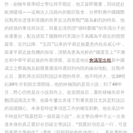
作；劍橋年夜學碩士學位得手期近，他又旋即廢棄，回頭趕赴
歐洲疆場——這兩次人活路向的艱巨取舍，分辨對應中國國際
抗戰周全迸發和英國的世界反法西斯戰鬥最為劇烈的時辰。他
的經過的事況與決定，與夏志清所謂“感時憂國”的常識分子的
命運重合，配合譜寫了國難時代常識分子為國為平易近的熠熠
篇章。近代以降、“五四”以來的平易近族憂患內化在貳心中，
跟著平易近族危機的加深，演變為更為光鮮的“國度至上”不雅
念和中華平易近族的年夜情懷。這也是他在
會議室出租
新中國
成立之際義無反顧廢棄優渥待遇回到內陸的緣由地點。抗戰停
止后，蕭乾再次回回對說話本體的尋求。他不時誇大，從20世
紀30年月初踏文壇開端，他的終極鵠的是寫小說；到了40年
月，野心仍然是在小說寫作上。改造開放后，蕭乾積極先容并
翻譯認識流文學。他暮年屢次表達了對審美題目尤其是對說話
的追蹤關心、本身昔時從事消息工作的權宜斟酌。他在采訪中
不時提到“我還想寫一個長篇小說”，在文學自傳中不止一次表
達本身的真正愛好在切磋文學說話，“我愛好消息這一行，可是
我更愛文學創作”（蕭乾《回想我的創作途徑》）。暮年蕭乾的