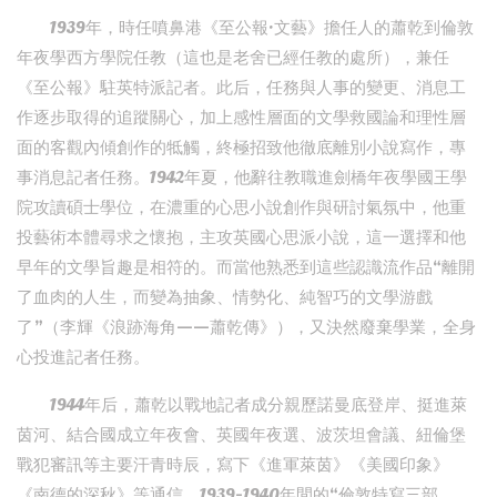
1939年，時任噴鼻港《至公報·文藝》擔任人的蕭乾到倫敦
年夜學西方學院任教（這也是老舍已經任教的處所），兼任
《至公報》駐英特派記者。此后，任務與人事的變更、消息工
作逐步取得的追蹤關心，加上感性層面的文學救國論和理性層
面的客觀內傾創作的牴觸，終極招致他徹底離別小說寫作，專
事消息記者任務。1942年夏，他辭往教職進劍橋年夜學國王學
院攻讀碩士學位，在濃重的心思小說創作與研討氣氛中，他重
投藝術本體尋求之懷抱，主攻英國心思派小說，這一選擇和他
早年的文學旨趣是相符的。而當他熟悉到這些認識流作品“離開
了血肉的人生，而變為抽象、情勢化、純智巧的文學游戲
了”（李輝《浪跡海角——蕭乾傳》），又決然廢棄學業，全身
心投進記者任務。
1944年后，蕭乾以戰地記者成分親歷諾曼底登岸、挺進萊
茵河、結合國成立年夜會、英國年夜選、波茨坦會議、紐倫堡
戰犯審訊等主要汗青時辰，寫下《進軍萊茵》《美國印象》
《南德的深秋》等通信。1939-1940年間的“倫敦特寫三部