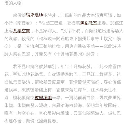
潑的人物。
盧僎頗
講座場地
多詩才，非應制的作品大略清爽可讀，如
小詩《南樓看》：“往國三巴遠，登樓萬
舞蹈教室
里春。悲傷江
上客
共享空間
，不是家鄉人。”文字平易，而頗能道出遷客騷人
的哀怨。較長的《稍秋曉坐閣遇船東下揚州即事寄上族父江陽
令》，是一首流利工整的排律，用典亦準確不茍——寫此詩時
詩人應在巴蜀，其間又有《十月梅花書贈》詩云：
君不見巴鄉冬候與華別，年年十月梅花發。上苑今應雪作
花，寧知此地花為雪。自從遷播進黔巴，三見江上舞新花。祖
國風景靈洛汭，窮峽疑云度歲華。花情縱似河陽好，客心倍傷
邊候早。東風颯驚樓上梅，霜威未落江潭草。江水尋天往不
還，樓花覆簾空
教學場地
坐攀。一貫花前看白發，幾次夢里憶
朱顏。朱顏白發云泥改，何異滄海移碧海。卻想華年故園時，
唯有一片空心在。空心吊影向誰陳，云臺仙閣舊游人。儻知巴
樹連冬發，應憐北國氣長春。