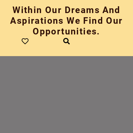
Skip
Within Our Dreams And
to
content
Aspirations We Find Our
Opportunities.