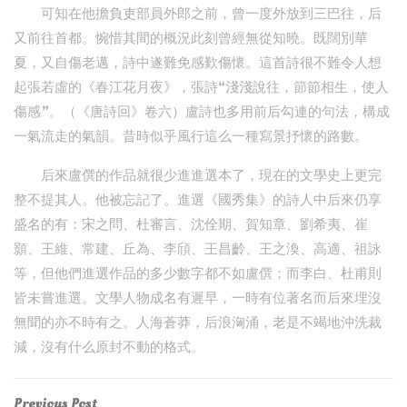
可知在他擔負吏部員外郎之前，曾一度外放到三巴往，后
又前往首都。惋惜其間的概況此刻曾經無從知曉。既闊別華
夏，又自傷老邁，詩中遂難免感歎傷懷。這首詩很不難令人想
起張若虛的《春江花月夜》，張詩“淺淺說往，節節相生，使人
傷感”。（《唐詩回》卷六）盧詩也多用前后勾連的句法，構成
一氣流走的氣韻。昔時似乎風行這么一種寫景抒懷的路數。
后來盧僎的作品就很少進進選本了，現在的文學史上更完
整不提其人。他被忘記了。進選《國秀集》的詩人中后來仍享
盛名的有：宋之問、杜審言、沈佺期、賀知章、劉希夷、崔
顥、王維、常建、丘為、李頎、王昌齡、王之渙、高適、祖詠
等，但他們進選作品的多少數字都不如盧僎；而李白、杜甫則
皆未嘗進選。文學人物成名有遲早，一時有位著名而后來埋沒
無聞的亦不時有之。人海蒼莽，后浪洶涌，老是不竭地沖洗裁
減，沒有什么原封不動的格式。
Previous
Previous Post