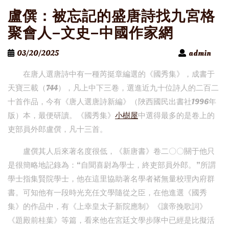
盧僎：被忘記的盛唐詩找九宮格
聚會人–文史–中國作家網
03/20/2025
admin
在唐人選唐詩中有一種芮挺章編選的《國秀集》，成書于
天寶三載（744），凡上中下三卷，選進近九十位詩人的二百二
十首作品，今有《唐人選唐詩新編》（陜西國民出書社1996年
版）本，最便研讀。《國秀集》
小樹屋
中選得最多的是卷上的
吏部員外郎盧僎，凡十三首。
盧僎其人后來著名度很低，《新唐書》卷二〇〇關于他只
是很簡略地記錄為：“自聞喜尉為學士，終吏部員外郎。”所謂
學士指集賢院學士，他在這里協助著名學者褚無量校理內府群
書。可知他有一段時光充任文學隨從之臣，在他進選《國秀
集》的作品中，有《上幸皇太子新院應制》《讓帝挽歌詞》
《題殿前桂葉》等篇，看來他在宮廷文學步隊中已經是比擬活