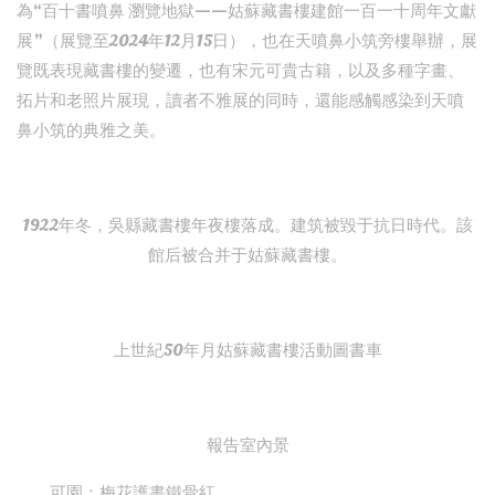
為“百十書噴鼻 瀏覽地獄——姑蘇藏書樓建館一百一十周年文獻
展”（展覽至2024年12月15日），也在天噴鼻小筑旁樓舉辦，展
覽既表現藏書樓的變遷，也有宋元可貴古籍，以及多種字畫、
拓片和老照片展現，讀者不雅展的同時，還能感觸感染到天噴
鼻小筑的典雅之美。
1922年冬，吳縣藏書樓年夜樓落成。建筑被毀于抗日時代。該
館后被合并于姑蘇藏書樓。
上世紀50年月姑蘇藏書樓活動圖書車
報告室內景
可園：梅花護書鐵骨紅