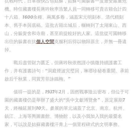
抗戰時代，日軍很快占領姑蘇，姑蘇可園躲書一度遭受嚴重危
機。時任藏書樓長蔣吟秋率浩繁人員一同轉移可貴古籍合計四
十八箱、1600余種、兩萬多卷，涵蓋宋元明刻本、清代精刻
本、舊手本與底稿。這批古籍出城后，輾轉到了太湖東山、西
山，分躲黌舍和寺廟，甚至前提較好的人家。這批從可園轉移
出往的躲書在抗
個人空間
克服利后得以物歸原主，并無一冊遺
掉。
戰后盡管財力匱乏，但蔣吟秋依然謹小慎微持續護書工
作，并有護書詩句：“洞庭煙波完璧回，琳瑯珍秘卷重開。承前
啟后千秋業，同賞芳菲詠鐵梅。”
值得一提的是，1937年2月，固然戰事陰云密布，但位于可
園的藏書樓仍是舉辦了盛大的“吳中文獻博覽會”，原定展期7
天，終極延展到10天。參展的單元涵蓋了北京、南京、杭州、
鎮江、上海等輿圖書館、博物館，以及小我加入我的最愛名
家，可以說是姑蘇藏書樓汗青上一個里程碑式的文明事務。