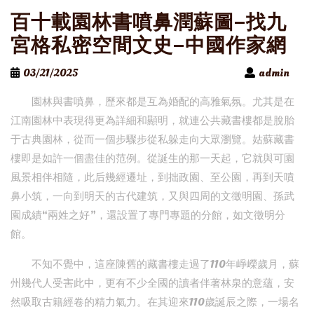
百十載園林書噴鼻潤蘇圖–找九
宮格私密空間文史–中國作家網
03/21/2025
admin
園林與書噴鼻，歷來都是互為婚配的高雅氣氛。尤其是在
江南園林中表現得更為詳細和顯明，就連公共藏書樓都是脫胎
于古典園林，從而一個步驟步從私躲走向大眾瀏覽。姑蘇藏書
樓即是如許一個盡佳的范例。從誕生的那一天起，它就與可園
風景相伴相隨，此后幾經遷址，到拙政園、至公園，再到天噴
鼻小筑，一向到明天的古代建筑，又與四周的文徵明園、孫武
園成績“兩姓之好”，還設置了專門專題的分館，如文徵明分
館。
不知不覺中，這座陳舊的藏書樓走過了110年崢嶸歲月，蘇
州幾代人受害此中，更有不少全國的讀者伴著林泉的意蘊，安
然吸取古籍經卷的精力氣力。在其迎來110歲誕辰之際，一場名