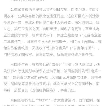
姑蘇藏書樓的年紀可以追溯到1914年。晚清之際，江南文
明改革，公共藏書樓的概念便應運而生。這座可園底本與滄浪
亭連為一體，在北宋時附屬年夜佳人蘇舜欽，南宋時則回于韓
世忠、梁紅玉隱居之所。自明至清，園名多有更迭，直至成為
正誼書院學古堂，培育舊式學子，并建立藏書樓（“江蘇省立第
二藏書樓”）。藏書樓不只面向外部學子，同時向社會開放，該
館自己躲書較豐，又接收了“江蘇官書局”（“官書印行所”），
同時增添了閱報室、兒童閱覽室。所躲圖書多達八萬多卷。
可園不年夜，該園獨佔的“鐵骨紅”古梅，別名胭脂紅，傳
為江蘇布政使黃彭年辦學古堂時手植，被周瘦鵑評為“江南第一
枝”，姑蘇市曾為它辦過梅展，其間邵元沖張默君佳耦、何噴鼻
凝、湯國梨等都曾特地來賞梅。此次文獻展上就有蔣吟秋、葉
恭綽一起配合的《蒼栝紅梅圖卷》，字畫俱佳。
可園圖書館名曰“博約堂”，寄意廣肄業問，固守禮制。在