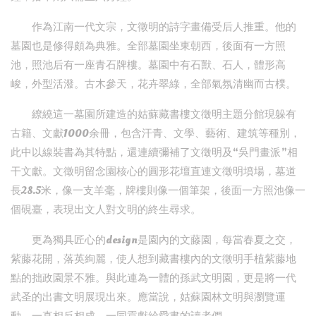
作為江南一代文宗，文徵明的詩字畫備受后人推重。他的
墓園也是修得頗為典雅。全部墓園坐東朝西，後面有一方照
池，照池后有一座青石牌樓。墓園中有石獸、石人，體形高
峻，外型活潑。古木參天，花卉翠綠，全部氣氛清幽而古樸。
繚繞這一墓園所建造的姑蘇藏書樓文徵明主題分館現躲有
古籍、文獻1000余冊，包含汗青、文學、藝術、建筑等種別，
此中以線裝書為其特點，還連續彌補了文徵明及“吳門畫派”相
干文獻。文徵明留念園核心的圓形花壇直連文徵明墳場，墓道
長28.5米，像一支羊毫，牌樓則像一個筆架，後面一方照池像一
個硯臺，表現出文人對文明的終生尋求。
更為獨具匠心的design是園內的文藤園，每當春夏之交，
紫藤花開，落英絢麗，使人想到藏書樓內的文徵明手植紫藤地
點的拙政園景不雅。與此連為一體的孫武文明園，更是將一代
武圣的出書文明展現出來。應當說，姑蘇園林文明與瀏覽運