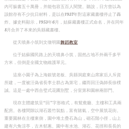
內可躲書五十萬冊，并能包容五百人閱覽。聽說，日方曾以為
該館存有不少抗日材料，是以在1937年對這家藏書樓停止了轟
炸。據史料顯示，1953年6月，姑蘇藏書樓正式命名，并在同年
8月合并了本來的吳縣藏書樓。
從天噴鼻小筑到文徵明園
舞蹈教室
位于姑蘇國民路上的天噴鼻小筑，固然占地不外兩千多平
方米，但倒是全國文物維護單元。
這座小園子為上海銀號老板、吳縣洞庭東山席家后人斥資
所建，一度被汪偽省長李士群占為第宅，繼而回汪偽師長徐樸
誠。這是一處中西合璧式花圃別墅，分室第和園林兩部門。
現存主體建筑呈“回”字形格式，有鴛鴦廳、主樓和工具兩
配房。各樓間隙以湖石叢竹裝點，富有賭氣，空中展筑花街。
重要園林在主樓東側，園中堆土疊石為山，砌石階小徑，山上
建有六角涼亭，古木郁蔥。園中有水池、湖石、花徑和長長的