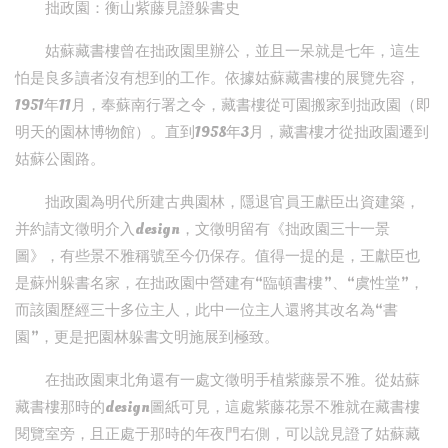
拙政園：衡山紫藤見證躲書史
姑蘇藏書樓曾在拙政園里辦公，並且一呆就是七年，這生
怕是良多讀者沒有想到的工作。依據姑蘇藏書樓的展覽先容，
1951年11月，奉蘇南行署之令，藏書樓從可園搬家到拙政園（即
明天的園林博物館）。直到1958年3月，藏書樓才從拙政園遷到
姑蘇公園路。
拙政園為明代所建古典園林，隱退官員王獻臣出資建築，
并約請文徵明介入design，文徵明留有《拙政園三十一景
圖》，有些景不雅稱號至今仍保存。值得一提的是，王獻臣也
是蘇州躲書名家，在拙政園中營建有“臨頓書樓”、“虞性堂”，
而該園歷經三十多位主人，此中一位主人還將其改名為“書
園”，更是把園林躲書文明施展到極致。
在拙政園東北角還有一處文徵明手植紫藤景不雅。從姑蘇
藏書樓那時的design圖紙可見，這處紫藤花景不雅就在藏書樓
閱覽室旁，且正處于那時的年夜門右側，可以說見證了姑蘇藏