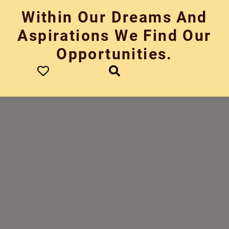
Skip
Within Our Dreams And
to
content
Aspirations We Find Our
Opportunities.