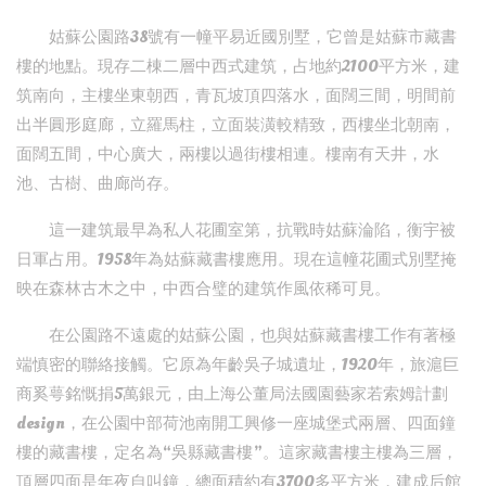
姑蘇公園路38號有一幢平易近國別墅，它曾是姑蘇市藏書
樓的地點。現存二棟二層中西式建筑，占地約2100平方米，建
筑南向，主樓坐東朝西，青瓦坡頂四落水，面闊三間，明間前
出半圓形庭廊，立羅馬柱，立面裝潢較精致，西樓坐北朝南，
面闊五間，中心廣大，兩樓以過街樓相連。樓南有天井，水
池、古樹、曲廊尚存。
這一建筑最早為私人花圃室第，抗戰時姑蘇淪陷，衡宇被
日軍占用。1958年為姑蘇藏書樓應用。現在這幢花圃式別墅掩
映在森林古木之中，中西合璧的建筑作風依稀可見。
在公園路不遠處的姑蘇公園，也與姑蘇藏書樓工作有著極
端慎密的聯絡接觸。它原為年齡吳子城遺址，1920年，旅滬巨
商奚萼銘慨捐5萬銀元，由上海公董局法國園藝家若索姆計劃
design，在公園中部荷池南開工興修一座城堡式兩層、四面鐘
樓的藏書樓，定名為“吳縣藏書樓”。這家藏書樓主樓為三層，
頂層四面是年夜自叫鐘，總面積約有3700多平方米，建成后館