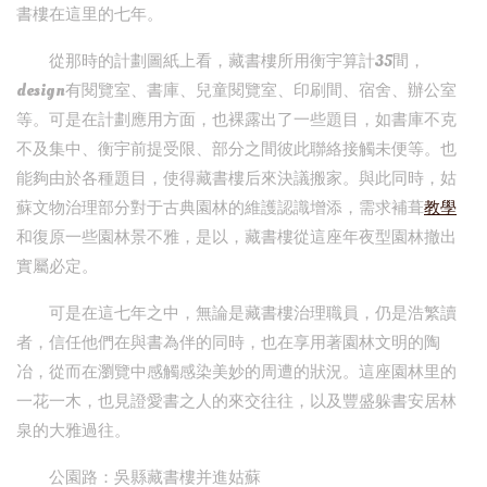
書樓在這里的七年。
從那時的計劃圖紙上看，藏書樓所用衡宇算計35間，
design有閱覽室、書庫、兒童閱覽室、印刷間、宿舍、辦公室
等。可是在計劃應用方面，也裸露出了一些題目，如書庫不克
不及集中、衡宇前提受限、部分之間彼此聯絡接觸未便等。也
能夠由於各種題目，使得藏書樓后來決議搬家。與此同時，姑
蘇文物治理部分對于古典園林的維護認識增添，需求補葺
教學
和復原一些園林景不雅，是以，藏書樓從這座年夜型園林撤出
實屬必定。
可是在這七年之中，無論是藏書樓治理職員，仍是浩繁讀
者，信任他們在與書為伴的同時，也在享用著園林文明的陶
冶，從而在瀏覽中感觸感染美妙的周遭的狀況。這座園林里的
一花一木，也見證愛書之人的來交往往，以及豐盛躲書安居林
泉的大雅過往。
公園路：吳縣藏書樓并進姑蘇