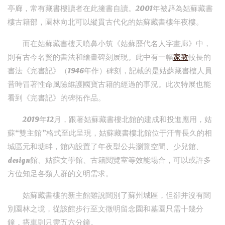
亭廊，常有藏書樓讀者在此擁書自讀。2001年被辟為姑蘇藏書
樓古籍部，園林向北可以縱貫古代化的姑蘇藏書樓年夜樓。
而在姑蘇藏書樓天噴鼻小筑《姑蘇歷代名人字畫廊》中，
則有古今名賢的書法和繪畫碑刻展現。此中有一幅
家教
較長的
書法《完書記》（1946年作）碑刻，記載的是姑蘇藏書樓人員
昔時冒著性命風險維護國寶古籍的經過的事況。此次特展也能
看到《完書記》的碑拓作品。
2019年12月，跟著姑蘇藏書樓北館的建成和投進應用，姑
蘇“雙主館”格式至此呈現，姑蘇藏書樓北館位于汗青長久的相
城區元和塘畔，館內設置了年夜型公共瀏覽空間、少兒館、
design館、姑蘇文學館、古籍閱覽室等效能場合，可以或許多
方位知足各類人群的文明需求。
姑蘇藏書樓的新主館雖說闊別了蘇州城區，但卻并沒有闊
別園林之境，從該館步行至文徵明留念園和墓園只需十幾分
鐘，搭車則只需五六分鐘。