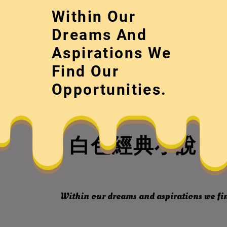
Skip
Within Our
to
content
Dreams And
Aspirations We
Find Our
Opportunities.
白色經典小說《
Within our dreams and aspirations we fin