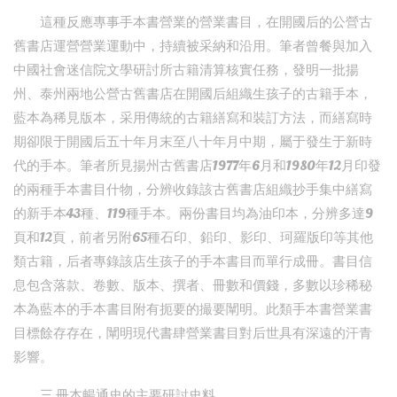
這種反應專事手本書營業的營業書目，在開國后的公營古
舊書店運營營業運動中，持續被采納和沿用。筆者曾餐與加入
中國社會迷信院文學研討所古籍清算核實任務，發明一批揚
州、泰州兩地公營古舊書店在開國后組織生孩子的古籍手本，
藍本為稀見版本，采用傳統的古籍繕寫和裝訂方法，而繕寫時
期卻限于開國后五十年月末至八十年月中期，屬于發生于新時
代的手本。筆者所見揚州古舊書店1977年6月和1980年12月印發
的兩種手本書目什物，分辨收錄該古舊書店組織抄手集中繕寫
的新手本43種、119種手本。兩份書目均為油印本，分辨多達9
頁和12頁，前者另附65種石印、鉛印、影印、珂羅版印等其他
類古籍，后者專錄該店生孩子的手本書目而單行成冊。書目信
息包含落款、卷數、版本、撰者、冊數和價錢，多數以珍稀秘
本為藍本的手本書目附有扼要的撮要闡明。此類手本書營業書
目標餘存存在，闡明現代書肆營業書目對后世具有深遠的汗青
影響。
三 冊本暢通史的主要研討史料