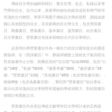
傳統目次學的編輯和研討，重在官簿、史志、私錄以及專
門學科目次。近代以來，跟著學科細化的縱深成長和專門研究
常識的古代轉型，學界不再囿于傳統目次學的視野，開端追蹤
關心其他類型的目次，呈現新興的目次學分支，包含禁毀書
目、闕書書目、辨偽書目、版本書目、援用書目、結合書目、
目次學書目、營業書目等諸多範疇的古代目次學研討。
起首明白將營業書目作為一種自力的目次種別提出的應是
鄭振鐸。在《西諦書目》中，鄭振鐸總體上按經史子集四部法
對其躲書停止分類，附屬史部的“目次類”收錄295種，包含“公
躲”24種，“私躲”102種，“撮要考據”50種，“處所書目”39
種，“營業書目”22種，“其他書目”47種（包含禁毀書目類），
附錄11種（包含偽書書目類）。鄭氏對“營業書目”命以專名，
顯示出其坦蕩的目次學視野和靈敏的學術洞察力，對此類書目
標研討有開創之功。
營業書目尚未惹起傳統文獻學和目次學研討者的足夠器