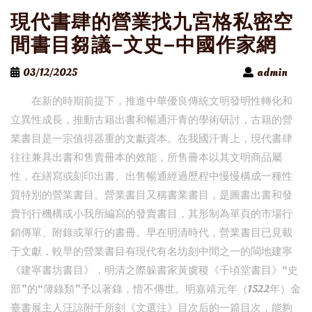
現代書肆的營業找九宮格私密空
間書目芻議–文史–中國作家網
03/12/2025
admin
在新的時期前提下，推進中華優良傳統文明發明性轉化和
立異性成長，推動古籍出書和暢通汗青的學術研討，古籍的營
業書目是一宗值得器重的文獻資本。在我國汗青上，現代書肆
往往兼具出書和售賣冊本的效能，所售冊本以其文明商品屬
性，在繕寫或刻印出書、出售暢通經過歷程中慢慢構成一種性
質特別的營業書目。營業書目又稱書業書目，是圖書出書和發
賣刊行機構或小我所編寫的發賣書目，其形制為單頁的市場行
銷傳單、附錄或單行的書冊。早在明清時代，營業書目已見載
于文獻，較早的營業書目有現代有名坊刻中間之一的閩地建寧
《建寧書坊書目》，明清之際躲書家黃虞稷《千頃堂書目》“史
部”的“簿錄類”予以著錄，惜不傳世。明嘉靖元年（1522年）金
臺書展主人汪諒附于所刻《文選注》目次后的一篇目次，能夠