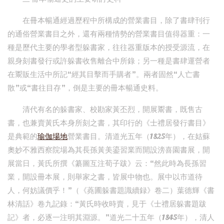
在冊本暢通經過歷程中所構成的營業書目，除了書肆刊行
的通俗營業書目之外，還有兩種情勢的營業書目值得器重：一
種是歷代主要的學者型躲書家，往往器重版本的授受源流，在
親身刻書發行或許躲書收售離合中所錄；另一種是書肆運營者
在鬻販生活中所記“經其目擊而手購者”。兩者固然“人亡書
散”或“書往目存”，倒是主要的冊本暢通史料。
清代有名的躲書家、校勘家黃丕烈，開展鬻書，既售古
書，也兼賣黃氏本身所刻之書，其印行的《士禮居發行書目》
是典範的
瑜伽場地
營業書目。清道光五年（1825年），在姑蘇
奧妙不雅西察院場為其長孫黃美鎏習業而開設滂喜園書展，開
展當日，黃氏所撰《纂圖互注荀子跋》云：“然此時為長孫習
業，開設冊本展，則舉家之書，皆展中物也。展中以市道待
人，何妨議價乎！”（《蕘圃躲書題識續録》卷二）葉德輝《書
林清話》卷九記錄：“黃氏時收時賣，見于《士禮居躲書題跋
記》者，必逐一注明其淵源。”道光二十五年（1845年），清人