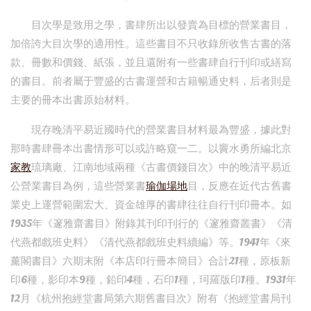
目次學是致用之學，書肆所出以發賣為目標的營業書目，
加倍誇大目次學的適用性。這些書目不只收錄所收售古書的落
款、冊數和價錢、紙張，並且還附有一些書肆自行刊印或繕寫
的書目。前者屬于豐盛的古書運營和古籍暢通史料，后者則是
主要的冊本出書原始材料。
現存晚清平易近國時代的營業書目材料最為豐盛，據此對
那時書肆冊本出書情形可以或許略窺一二。以竇水勇所編北京
家教
琉璃廠、江南地域兩種《古書價錢目次》中的晚清平易近
公營業書目為例，這些營業書
瑜伽場地
目，反應在近代古舊書
業史上運營範圍宏大、資金雄厚的書肆往往自行刊印冊本。如
1935年《邃雅齋書目》附錄其刊印刊行的《邃雅齋叢書》《清
代燕都戲班史料》《清代燕都戲班史料續編》等。1941年《來
薰閣書目》六期末附《本店印行冊本簡目》合計21種，原板新
印6種，影印本9種，鉛印4種，石印1種，珂羅版印1種。1931年
12月《杭州抱經堂書局第六期舊書目次》附有《抱經堂書局刊