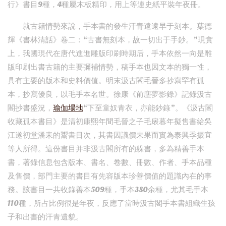
行》書目9種，4種屬木板精印，用上等連史紙平裝年夜冊。
就古籍情勢來說，手本書的發生汗青遠遠早于刻本。葉德
輝《書林清話》卷二：“古書無刻本，故一切出于手鈔。”現實
上，我國現代在唐代進進雕版印刷時期后，手本依然一向是雕
版印刷出書古籍的主要彌補情勢，稿手本也因文本的獨一性，
具有主要的版本和史料價值。明末汲古閣毛晉多抄寫罕有孤
本，抄寫優良，以毛手本名世。徐康《前塵夢影錄》記錄汲古
閣抄書盛況，
瑜伽場地
“下至童奴青衣，亦能鈔錄”。《汲古閣
收藏孤本書目》是清初康熙年間毛晉之子毛扆暮年擬售書給吳
江遂初堂潘耒的鬻書目次，其書因議價未果而實為泰興季振宜
等人所得。這份書目并非汲古閣所有的躲書，多為精善手本
書，著錄信息包含版本、書名、卷數、冊數、作者、手本品種
及售價，部門主要的書目有先容版本珍善價值的題識內在的事
務。該書目一共收錄善本509種，手本380余種，尤其毛手本
110種，所占比例很是年夜，反應了當時汲古閣手本書組織生孩
子和出書的汗青遺貌。