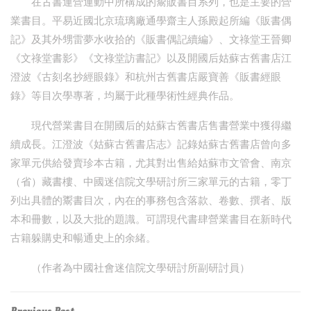
在古書運營運動中所構成的鬻販書目系列，也是主要的營
業書目。平易近國北京琉璃廠通學齋主人孫殿起所編《販書偶
記》及其外甥雷夢水收拾的《販書偶記續編》、文祿堂王晉卿
《文祿堂書影》《文祿堂訪書記》以及開國后姑蘇古舊書店江
澄波《古刻名抄經眼錄》和杭州古舊書店嚴寶善《販書經眼
錄》等目次學專著，均屬于此種學術性經典作品。
現代營業書目在開國后的姑蘇古舊書店售書營業中獲得繼
續成長。江澄波《姑蘇古舊書店志》記錄姑蘇古舊書店曾向多
家單元供給發賣珍本古籍，尤其對出售給姑蘇市文管會、南京
（省）藏書樓、中國迷信院文學研討所三家單元的古籍，零丁
列出具體的鬻書目次，內在的事務包含落款、卷數、撰者、版
本和冊數，以及大批的題識。可謂現代書肆營業書目在新時代
古籍躲購史和暢通史上的余緒。
（作者為中國社會迷信院文學研討所副研討員）
Previous