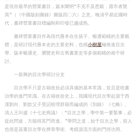
是現存最早的營業書目，篇末闡明“不克不及悉載，愿市者覽
焉”（《中國版刻圖錄》圖版四〇六）之意。晚清平易近國時
代，書肆營業書目標編制和印發已趨成熟。
書肆營業書目作為現代冊本在生孩子、暢通範疇的主要載
體，是研討現代冊本史的主要史料，也積
小樹屋
極推進目次
學、版本暢通史、瀏覽史和古舊書業史等多個範疇的相干研
討。
一新興的目次學研討分支
目次學不只是古籍收拾必須具備的基本常識，並且是唸書
治學的進門常識。在古籍收拾史上，我國現代目次學起源于西
漢劉向、劉歆父子受詔校理群籍而編成的《別錄》《七略》。
清人王叫盛《十七史商議》：“目次之學，學中第一要緊事，必
從此問途，方能得其門而進。”學問之道，始于目次之學，前人
也很是器重目次學在辨章學術、考鏡源流方面的門徑功用。