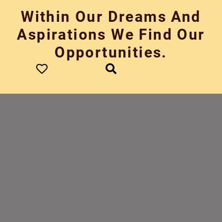
Skip
Within Our Dreams And
to
content
Aspirations We Find Our
Opportunities.