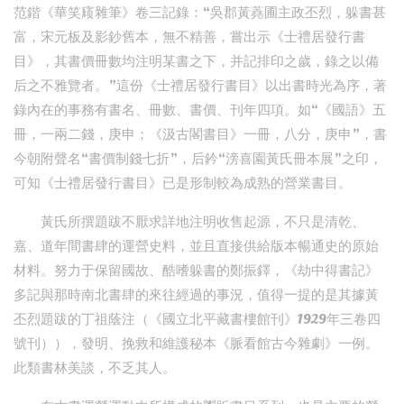
范鍇《華笑庼雜筆》卷三記錄：“吳郡黃蕘圃主政丕烈，躲書甚
富，宋元板及影鈔舊本，無不精善，嘗出示《士禮居發行書
目》，其書價冊數均注明某書之下，并記排印之歲，錄之以備
后之不雅覽者。”這份《士禮居發行書目》以出書時光為序，著
錄內在的事務有書名、冊數、書價、刊年四項。如“《國語》五
冊，一兩二錢，庚申；《汲古閣書目》一冊，八分，庚申”，書
今朝附聲名“書價制錢七折”，后鈐“滂喜園黃氏冊本展”之印，
可知《士禮居發行書目》已是形制較為成熟的營業書目。
黃氏所撰題跋不厭求詳地注明收售起源，不只是清乾、
嘉、道年間書肆的運營史料，並且直接供給版本暢通史的原始
材料。努力于保留國故、酷嗜躲書的鄭振鐸，《劫中得書記》
多記與那時南北書肆的來往經過的事況，值得一提的是其據黃
丕烈題跋的丁祖蔭注（《國立北平藏書樓館刊》1929年三卷四
號刊）），發明、挽救和維護秘本《脈看館古今雜劇》一例。
此類書林美談，不乏其人。