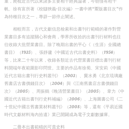
重，爬梳近古代以來諸多主要相干經典論著，今朝僅有程千
帆、徐有富所著《校讎狹義·目次編》一書中將“鬻販書目次”作
為特種目次之一，專辟一節停止闡述。
相較而言，古代文獻信息檢索和出書刊行範疇的著作對營
業書目多有追蹤關心和會商，學界所收拾的出書刊行材料也往
往收錄大批營業書目。除了晚期出書的平心《（生涯）全國總
書目》（1935）、張靜廬《中國近古代出書史料》（1954）
等，比來二十年以來，收錄各類近古代營業書目標出書刊行材
料開端年夜範圍影印問世。主要的作品有徐蜀、宋安莉《中國
近代古籍出書刊行史料叢刊》（2003）、竇水勇《北京琉璃廠
舊書店古書價錢目次》（2004）與《江南舊書店古書價錢目
次》（2005）、周振鶴《晚清營業書目》（2005）、韋力《中
國近代古籍出書刊行史料補編》（2006）、上海圖書公司《二
十世紀中國古舊書業材料叢刊》（2008）等，還有《平易近國
時代文獻材料海內拾遺》業已開闢成為電子文獻數據庫。
二冊本出書範疇的可貴史料