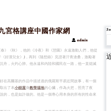
找九宮格講座中國作家網
Se
admin
》《春》《秋》，他的《冷夜》和《憩園》永遠激動人們，他從
子《好漢兒女》)，再到《隨想錄》見證著汗青滄桑，激勵著
沉舟，火灼心肺。他永遠和內陸和國民在一路，他一直熄滅
好在高爾基的作品中描述過的俄羅斯平易近間故事，有一個
取出了本
小樹屋
身
教學場地
的心臟，作為火把，照亮了夜
說的，也是如許做的。他是一個專心用本身的所有的性命來