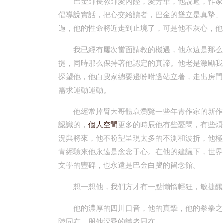
巴金師長教師愛內陸，愛芳華，他說過，作家
倡導說實話，把心交給讀者，巴金的聳立是真摯、
過，他的性命將近走到止境了，可是他不灰心，他
我已經有屢次當面請教的機遇，他永遠是那么
提，同時那么保持著他認定的真諦。他老是激勵我
探望他，他白叟家總要邊吩咐邊站立著，走出房門
需求運動運動。
他經常掉臂大哥體衰瀏覽一些年青作家的新作
認識的，
個人空間
更多的時辰他有些憂悶，有些煩
況與將來，他不盼望呈現太多的不測和波折，他極
青經驗來他永遠是念念于心。在他的建議下，世界
文學的豐碑，也永遠是巴金白叟的留念館。
想一想他，我們方才有一點懶惰輕狂，敏捷釀
他的濃厚的四川口音，他的真摯，他的拳拳之
陸同在，與他深愛的讀者同在。