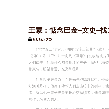
王蒙：惦念巴金–文史–
03/18/2025
他從“五四”走來，他的“急流三部曲”《家
《消亡》和《重生》一向到《團聚》(被改編成片
人們進步，他寫什么都是那樣的充分、精密、積習
著豪情，盼望著愛、光亮和暖和。
他拿起筆來是為了召喚光亮與驅趕暗中。他愛
好漢叫丹柯，他為了帶領人們走出暗中的樹林，他
路。所以他一輩子說是要把心交給讀者，他是如許
寫作，來做人的人。