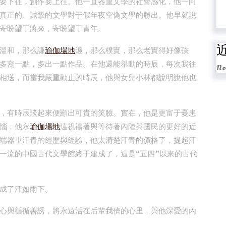
要下往，創作要上往。他一直器重文學的社會感化，他一向
真正的、誠摯的文學對于假年夜空偽文學的勝出。他早就說
寄盼望于將來，寄盼望于青年。
溫和，那么謙
瑜伽場地
遜，那么樸實，那么老實得好像孩
多寫一點，多出一點作品。在他還能舉動的時辰，每次我往
No
相送，而當我嚴重勸止的時辰，他與女兒小林都說明說他也
，有時辰談起來便顯出可貴的笑臉。實在，他是更富于憂患
惱，他永
瑜伽場地
遠祝禱著與等待著內陸與國民的更好的近
端器重汗青的經歷與經驗，他太清楚汗青的價格了，提起汗
一流的中國古代文學館終于建成了，這是“五四”以來的古代
成了汗如雨下。
心與循循善誘，將永遠活在后輩我儕的心里，與他深愛的內