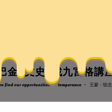
巴金–文史–找九宮格講
e find our opportunities.
temperance
王蒙：惦念