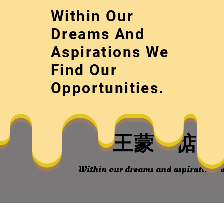
Skip
Within Our
to
content
Dreams And
Aspirations We
Find Our
Opportunities.
王蒙：惦念
Within our dreams and aspirations w