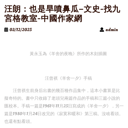
汪朗：也是旱噴鼻瓜–文史-找九
宮格教室-中國作家網
03/12/2025
admin
黃永玉為《羊舍的夜晚》所作的木刻插圖
汪曾祺《羊舍一夕》手稿
汪曾祺生前身后出書的幾百種作品集中，這本小書算是比
擬奇特的。書中只收錄了老頭兒兩篇作品的手稿和三篇小說的
匯校本。手稿一篇是1961年11月25日寫成的《羊舍一夕》，另一
篇是1980年1月24日改完的《寂寞和暖和》第三稿。沒啥看頭。
也還有點看頭。