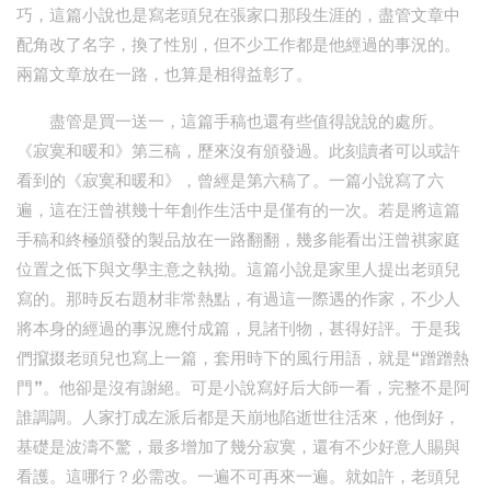
巧，這篇小說也是寫老頭兒在張家口那段生涯的，盡管文章中
配角改了名字，換了性別，但不少工作都是他經過的事況的。
兩篇文章放在一路，也算是相得益彰了。
盡管是買一送一，這篇手稿也還有些值得說說的處所。
《寂寞和暖和》第三稿，歷來沒有頒發過。此刻讀者可以或許
看到的《寂寞和暖和》，曾經是第六稿了。一篇小說寫了六
遍，這在汪曾祺幾十年創作生活中是僅有的一次。若是將這篇
手稿和終極頒發的製品放在一路翻翻，幾多能看出汪曾祺家庭
位置之低下與文學主意之執拗。這篇小說是家里人提出老頭兒
寫的。那時反右題材非常熱點，有過這一際遇的作家，不少人
將本身的經過的事況應付成篇，見諸刊物，甚得好評。于是我
們攛掇老頭兒也寫上一篇，套用時下的風行用語，就是“蹭蹭熱
門”。他卻是沒有謝絕。可是小說寫好后大師一看，完整不是阿
誰調調。人家打成左派后都是天崩地陷逝世往活來，他倒好，
基礎是波濤不驚，最多增加了幾分寂寞，還有不少好意人賜與
看護。這哪行？必需改。一遍不可再來一遍。就如許，老頭兒