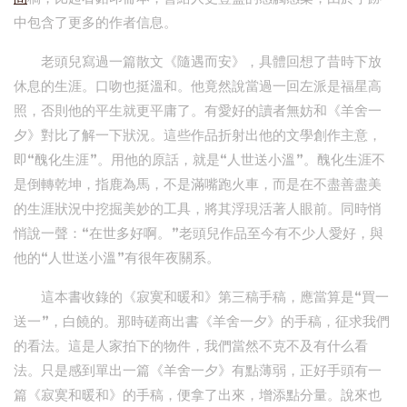
中包含了更多的作者信息。
老頭兒寫過一篇散文《隨遇而安》，具體回想了昔時下放
休息的生涯。口吻也挺溫和。他竟然說當過一回左派是福星高
照，否則他的平生就更平庸了。有愛好的讀者無妨和《羊舍一
夕》對比了解一下狀況。這些作品折射出他的文學創作主意，
即“醜化生涯”。用他的原話，就是“人世送小溫”。醜化生涯不
是倒轉乾坤，指鹿為馬，不是滿嘴跑火車，而是在不盡善盡美
的生涯狀況中挖掘美妙的工具，將其浮現活著人眼前。同時悄
悄說一聲：“在世多好啊。”老頭兒作品至今有不少人愛好，與
他的“人世送小溫”有很年夜關系。
這本書收錄的《寂寞和暖和》第三稿手稿，應當算是“買一
送一”，白饒的。那時磋商出書《羊舍一夕》的手稿，征求我們
的看法。這是人家拍下的物件，我們當然不克不及有什么看
法。只是感到單出一篇《羊舍一夕》有點薄弱，正好手頭有一
篇《寂寞和暖和》的手稿，便拿了出來，增添點分量。說來也