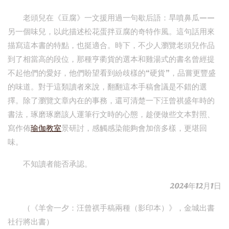
老頭兒在《豆腐》一文援用過一句歇后語：旱噴鼻瓜——
另一個味兒，以此描述松花蛋拌豆腐的奇特作風。這句話用來
描寫這本書的特點，也挺適合。時下，不少人瀏覽老頭兒作品
到了相當高的段位，那種亨衢貨的選本和雞湯式的書名曾經提
不起他們的愛好，他們盼望看到紛歧樣的“硬貨”，品嘗更豐盛
的味道。對于這類讀者來說，翻翻這本手稿會議是不錯的選
擇。除了瀏覽文章內在的事務，還可清楚一下汪曾祺盛年時的
書法，琢磨琢磨該人運筆行文時的心態，趁便做些文本對照、
寫作佈
瑜伽教室
景研討，感觸感染能夠會加倍多樣，更堪回
味。
不知讀者能否承認。
2024年12月1日
（《羊舍一夕：汪曾祺手稿兩種（影印本）》，金城出書
社行將出書）