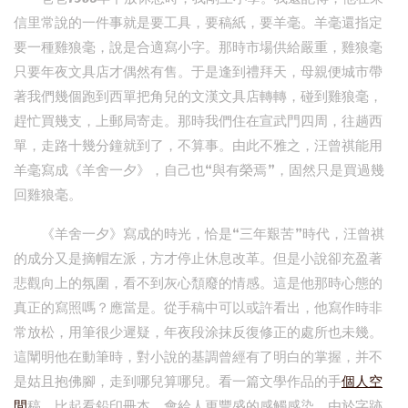
信里常說的一件事就是要工具，要稿紙，要羊毫。羊毫還指定
要一種雞狼毫，說是合適寫小字。那時市場供給嚴重，雞狼毫
只要年夜文具店才偶然有售。于是逢到禮拜天，母親便城市帶
著我們幾個跑到西單把角兒的文漢文具店轉轉，碰到雞狼毫，
趕忙買幾支，上郵局寄走。那時我們住在宣武門四周，往趟西
單，走路十幾分鐘就到了，不算事。由此不雅之，汪曾祺能用
羊毫寫成《羊舍一夕》，自己也“與有榮焉”，固然只是買過幾
回雞狼毫。
《羊舍一夕》寫成的時光，恰是“三年艱苦”時代，汪曾祺
的成分又是摘帽左派，方才停止休息改革。但是小說卻充盈著
悲觀向上的氛圍，看不到灰心頹廢的情感。這是他那時心態的
真正的寫照嗎？應當是。從手稿中可以或許看出，他寫作時非
常放松，用筆很少遲疑，年夜段涂抹反復修正的處所也未幾。
這闡明他在動筆時，對小說的基調曾經有了明白的掌握，并不
是姑且抱佛腳，走到哪兒算哪兒。看一篇文學作品的手
個人空
間
稿，比起看鉛印冊本，會給人更豐盛的感觸感染，由於字跡