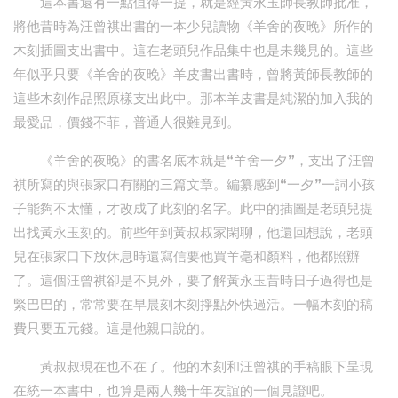
這本書還有一點值得一提，就是經黃永玉師長教師批准，
將他昔時為汪曾祺出書的一本少兒讀物《羊舍的夜晚》所作的
木刻插圖支出書中。這在老頭兒作品集中也是未幾見的。這些
年似乎只要《羊舍的夜晚》羊皮書出書時，曾將黃師長教師的
這些木刻作品照原樣支出此中。那本羊皮書是純潔的加入我的
最愛品，價錢不菲，普通人很難見到。
《羊舍的夜晚》的書名底本就是“羊舍一夕”，支出了汪曾
祺所寫的與張家口有關的三篇文章。編纂感到“一夕”一詞小孩
子能夠不太懂，才改成了此刻的名字。此中的插圖是老頭兒提
出找黃永玉刻的。前些年到黃叔叔家閑聊，他還回想說，老頭
兒在張家口下放休息時還寫信要他買羊毫和顏料，他都照辦
了。這個汪曾祺卻是不見外，要了解黃永玉昔時日子過得也是
緊巴巴的，常常要在早晨刻木刻掙點外快過活。一幅木刻的稿
費只要五元錢。這是他親口說的。
黃叔叔現在也不在了。他的木刻和汪曾祺的手稿眼下呈現
在統一本書中，也算是兩人幾十年友誼的一個見證吧。