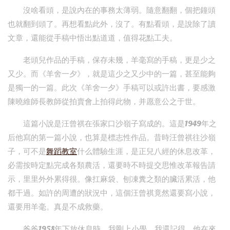
沒啥看頭，是說內在的事務太薄弱。隨意翻翻，個把鐘頭
也就翻到頭了。再想看點此外，沒了。有點看頭，是說除了讀
文章，還能從手稿中悟出點道道，值得花點工夫。
老頭兒作品的手稿，保存未幾，羊毫寫的手稿，更是少之
又少。而《羊舍一夕》，就是這少之又少中的一篇，甚至能夠
是獨一的一篇。此次《羊舍一夕》手稿可以或許出書，要感激
陳曉維師長教師從拍賣會上拍得此物，并愿意公之于世。
這篇小說是汪曾祺在張家口沙嶺子寫成的。這是1949年之
后他寫的第一篇小說，也算是標志性作品。昔時汪曾祺往沙嶺
子，可不是
舞蹈教室
什么體驗生涯，是正兒八經的休息改革，
必需按時定點完成各類農活，還要時不時提交思惟改革報告請
示，里里外外累得很。像扛麻袋、刨凍糞之類的臟活累活，他
都干過。如許的周遭的狀況中，這個汪曾祺竟然還要寫小說，
還要用羊毫。真是不成救藥。
爸爸1958年下放休息時，我剛上小學。我還記得，他在來