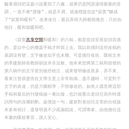
皺著眉頭把這篇小說重寫了六遍，成果仍是阿誰溫情脈脈的音
調，一直不會“賣慘”，或是不屑。就連標題也從“寂寞”釀成
了“寂寞和暖和”。改來改往，最后弄得大師都很倦怠，只好由
他往，暖和就暖和吧。
《寂寞
共享空間
和暖和》的六稿，都是從頭至尾從頭寫過
的，是以中心的幾篇手稿才幹留上去。我以前感到這些改稿的
基調沒有變，文字修改似乎也未幾。可是擔任收拾、匯校文本
的李建新師長教師卻說并非這般。他本來想將第三稿和頒發的
第六稿中的文字差別做些校注，成果發明修改甚多，弄不來。
看來汪曾祺盡管在文學主意上非常執拗，盡不趨時，可是對于
文字的表達，仍是力圖精準，不惜修改的。如有人愿意將這部
手稿與最后的刊發稿做一番比擬，也許能看出老頭兒寫作時遣
詞用句的深層斟酌。趁便說一句，建新對老頭兒文章的分歧版
本多有研討，還發明過不少疏漏錯訛，可謂專家。由他擔任這
本書的匯校事宜，讓人安心。