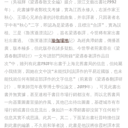
一（吳福輝《梁遇春散文全編》媒介，浙江文藝出書社1992
年）。此書據學者鄭枕戈考據，實為江西永修人，右派作家王
秋心、王環心兄弟合著的詩歌戲曲集，并非譯著，只因著者名
字中有“秋心”二字，即認為是梁遇春，且標注“合譯”，實為誤
植。三是《魯濱遜漂流記》，簽名梁遇春譯，今世稀有家出書
社出書過。《魯濱遜漂流
瑜伽場地
記》為經典滯銷書，傳播甚
廣，版本極多，但此版存在諸多疑點。今世學者荊素蓉在《梁
遇春翻譯研討》一文年譜部門與附錄“梁遇春著譯作品目
次”中，雖列有此書1931年出書于上海北舊書局的信息，但純屬
小我猜測，因她在文中說“未能找到該譯作的平易近國版，也未
能找就任何有關這部譯作的文字信息”（荊素蓉《梁遇春翻譯研
討》，華東師范年夜學博士學位論文，2019年），可見此書出
書并無實據，甚至連相干書目市場行銷都沒有。而以北舊書局
一向器重圖書宣揚的作風，其他已出待出圖書，基礎城市有市
場行銷或書目信息流出，像如許一本滯銷書卻沒留下任何相干
信息其實不成思議。此其一。其二，下面某出書社昔時擔任謀
劃此書的編纂，不久前和筆者說，此書是他誤將徐霞村譯本當