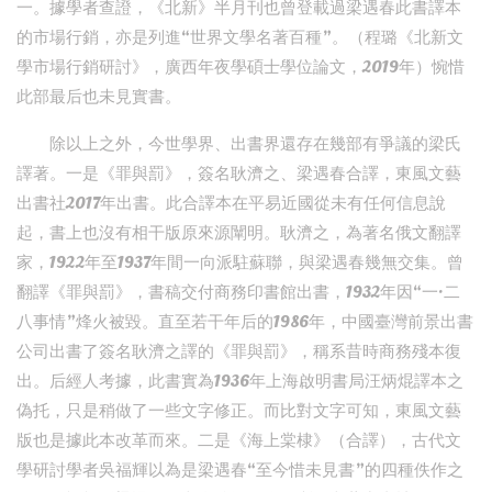
一。據學者查證，《北新》半月刊也曾登載過梁遇春此書譯本
的市場行銷，亦是列進“世界文學名著百種”。（程璐《北新文
學市場行銷研討》，廣西年夜學碩士學位論文，2019年）惋惜
此部最后也未見實書。
除以上之外，今世學界、出書界還存在幾部有爭議的梁氏
譯著。一是《罪與罰》，簽名耿濟之、梁遇春合譯，東風文藝
出書社2017年出書。此合譯本在平易近國從未有任何信息說
起，書上也沒有相干版原來源闡明。耿濟之，為著名俄文翻譯
家，1922年至1937年間一向派駐蘇聯，與梁遇春幾無交集。曾
翻譯《罪與罰》，書稿交付商務印書館出書，1932年因“一·二
八事情”烽火被毀。直至若干年后的1986年，中國臺灣前景出書
公司出書了簽名耿濟之譯的《罪與罰》，稱系昔時商務殘本復
出。后經人考據，此書實為1936年上海啟明書局汪炳焜譯本之
偽托，只是稍做了一些文字修正。而比對文字可知，東風文藝
版也是據此本改革而來。二是《海上棠棣》（合譯），古代文
學研討學者吳福輝以為是梁遇春“至今惜未見書”的四種佚作之