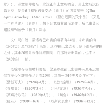
君》）。馮文炳即廢名，此說正與上文相吻合。另上文所說四
篇文章，便是6月初梁遇春交給《新月》的四篇漫筆《Giles
Lytton Strachey，1880—1932》《亞密厄爾的飛來茵》《又是
一年春草綠》《春雨》，想不到竟成其最后遺作，后也由葉公
超陸續刊發于《新月》雜志。
文中明白說，梁遇春已出書的遺著有24種，未出書的有
《淚與笑》及“隨錄”十余篇。這24種已出遺著，除下面所列8種
之外，其余16種并未作詳細闡明。而那時未出書的，也不止
《淚與笑》一部。
依據現存各類材料覆按，梁遇春生前已出書并有原版記載
保存至今的著譯作品共有20種，其第一版時光及次序如下：
《潘新可夫》（1928年3月）、《近代論壇》（1929年4月）、
《春醪集》（1930年3月）、《小品文選》（1930年4月）、
《英國詩歌選》（1930年8月）、《幽會》（1930年10月）、
《紅花》（1930年10月）、《厄斯忒哀史》（1930年12月）、