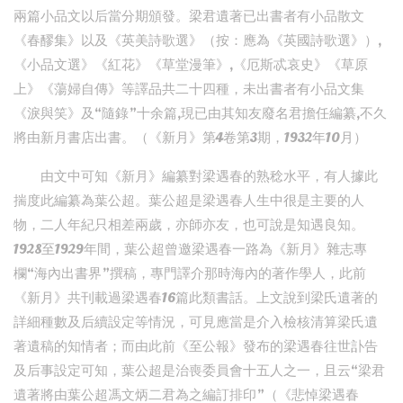
兩篇小品文以后當分期頒發。梁君遺著已出書者有小品散文
《春醪集》以及《英美詩歌選》（按：應為《英國詩歌選》）,
《小品文選》《紅花》《草堂漫筆》,《厄斯忒哀史》《草原
上》《蕩婦自傳》等譯品共二十四種，未出書者有小品文集
《淚與笑》及“隨錄”十余篇,現已由其知友廢名君擔任編纂,不久
將由新月書店出書。（《新月》第4卷第3期，1932年10月）
由文中可知《新月》編纂對梁遇春的熟稔水平，有人據此
揣度此編纂為葉公超。葉公超是梁遇春人生中很是主要的人
物，二人年紀只相差兩歲，亦師亦友，也可說是知遇良知。
1928至1929年間，葉公超曾邀梁遇春一路為《新月》雜志專
欄“海內出書界”撰稿，專門譯介那時海內的著作學人，此前
《新月》共刊載過梁遇春16篇此類書話。上文說到梁氏遺著的
詳細種數及后續設定等情況，可見應當是介入檢核清算梁氏遺
著遺稿的知情者；而由此前《至公報》發布的梁遇春往世訃告
及后事設定可知，葉公超是治喪委員會十五人之一，且云“梁君
遺著將由葉公超馮文炳二君為之編訂排印”（《悲悼梁遇春