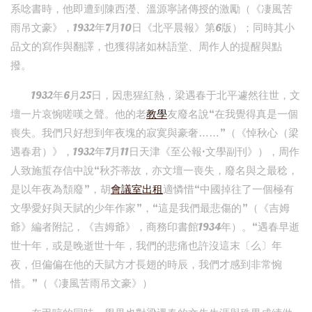
系唸書時，他即遭到陳西瀅、溫源寧諸傳授的激勵（《凄風苦
雨吊文豪》，1932年7月10日《北平晨報》第6版）；同時其小
品文的寫作與翻譯，也獲得諸如林語堂、周作人的提醒與點
撥。
1932年6月25日，因患猩紅熱，梁遇春于北平遽然往世，文
壇一片哀惋嗟嘆之聲。他的老
教學
友廢名說“在我覺得真是一個
喪失。我們只好想到年夜塊的寂寞與豪奢……”（《悼秋心（梁
遇春君）》，1932年7月11日天津《至公報·文學副刊》），周作
人致施蜇存信中說“秋芥蒂故，亦文壇一喪失，廢名與之最稔，
是以年夜為頹廢”，胡
會議室出租
適憐惜“中國掉往了一個極有
文學愛好與天賦的少年作家”，“這是我們最悲傷的”（《吉姆
爺》編者附記，《吉姆爺》，商務印書館1934年）。“遇春早逝
世十年，或是晚逝世十年，我們的悲痛也許沒這末〔么〕年
夜，但偏偏在他的天賦方才長翅的時辰，我們才感到非常惋
惜。”（《凄風苦雨吊文豪》）