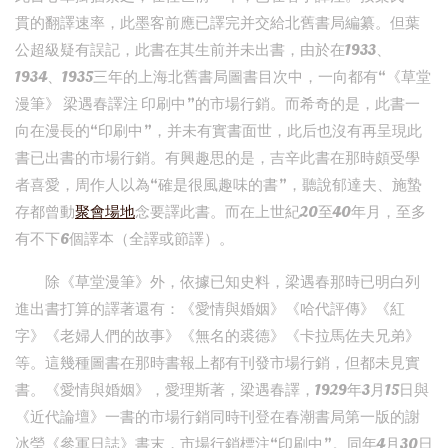
貫的翻譯速率，此墨客前應已譯完并交給北舊書局編纂。但葉
公超級疑有誤記，此書在其生前并未出書，由於在1933、
1934、1935三年的上海北舊書局圖書目次中，一向都有“《草堂
漫筆》 梁遇春譯注 印刷中”的市場行銷。而希奇的是，此書一
向在漫長的“印刷中”，并未有實書面世，此后也沒有再呈現此
書已出書的市場行銷。有興趣思的是，吉辛此書在那時頗受學
者喜愛，周作人以為“確是很風趣味的書”，聽說郁達夫、施蟄
存都曾動
聚會場地
念要譯此書。而在上世紀20至40年月，至多
有不下6個譯本（全譯或節譯）。
除《草堂漫筆》外，依據已知史料，梁遇春那時已明白列
進出書打算的譯著還有：《愛情與婚姻》《哈代評傳》《紅
字》《老婦人們的故事》《無名的裘德》《卡拉馬佐夫兄弟》
等。這幾種圖書在那時書報上都有刊發市場行銷，但都未見實
書。《愛情與婚姻》，愛理斯著，梁遇春譯，1929年3月15日與
《近代論壇》一書的市場行銷同時刊登在春潮書局第一版的謝
冰瑩《參軍日誌》書末，市場行銷標注“印刷中”。同年4月30日