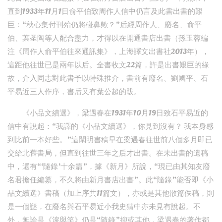
直到1933年11月1日俞平伯致周作人信中仍言及此書出書的艱
巨：“秋心集付刊殆仍將碰鼻歟？”后經周作人、廢名、俞平
伯、葉圣陶等人配合盡力，才得以在開通書店出書（孫玉蓉編
注《周作人俞平伯往來通訊集》，上海譯文出書社2013年），
這距他往世已是兩年以后。全書收文22篇，許是出書艱巨的緣
故，介入同志對此書予以特殊推介，書前有廢名、劉國平、石
平易近三人作序，書后又有葉公超的跋。
《小品文續選》，梁遇春在1931年10月19日致石平易近的
信中有說起：“我譯的《小品文續選》，你見到沒有？ 我本身感
到比前一本好些。”這闡明書稿早在梁遇春往世前八個多月即已
交給北舊書局，但直到往世三年之后才出書。在未出書的遺稿
中，還有“‘隨錄’十余篇”，據《新月》所說，“現已由其知友廢
名君擔任編纂，不久將由新月書店出書”。此“隨錄”能否即《小
品文續選》書稿（加上序共11篇文），亦或是其他散篇佚稿，則
是一個謎，在廢名與石平易近小我史猜中亦未見有說起。不
外，無論是《淚與笑》仍是“隨錄”抑或其他，梁遇春的著作都