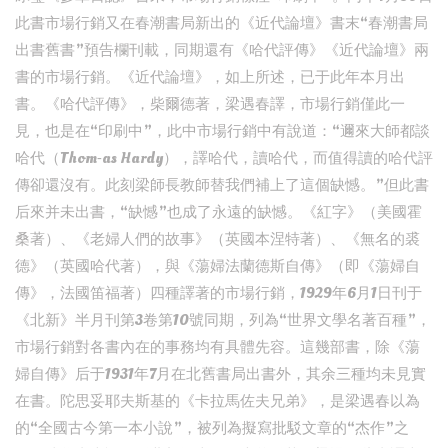
此書市場行銷又在春潮書局新出的《近代論壇》書末“春潮書局
出書舊書”預告欄刊載，同期還有《哈代評傳》《近代論壇》兩
書的市場行銷。《近代論壇》，如上所述，已于此年本月出
書。《哈代評傳》，柴爾德著，梁遇春譯，市場行銷僅此一
見，也是在“印刷中”，此中市場行銷中有說道：“邇來大師都談
哈代（Thom⁃as Hardy），譯哈代，讀哈代，而值得讀的哈代評
傳卻還沒有。此刻梁師長教師替我們補上了這個缺憾。”但此書
后來并未出書，“缺憾”也成了永遠的缺憾。《紅字》（美國霍
桑著）、《老婦人們的故事》（英國本涅特著）、《無名的裘
德》（英國哈代著），與《蕩婦法蘭德斯自傳》（即《蕩婦自
傳》，法國笛福著）四種譯著的市場行銷，1929年6月1日刊于
《北新》半月刊第3卷第10號同期，列為“世界文學名著百種”，
市場行銷對各書內在的事務均有具體先容。這幾部書，除《蕩
婦自傳》后于1931年7月在北舊書局出書外，其余三種均未見實
在書。陀思妥耶夫斯基的《卡拉馬佐夫兄弟》，是梁遇春以為
的“全國古今第一本小說”，被列為擬寫批駁文章的“杰作”之