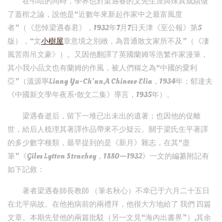
在弔唁的同時，學界也對梁遇春的文先生涯與殊異成績做
了蓋棺之論，說他是“近數年來新起作家中之最富風度
者”（《悲悼梁遇春君》，1932年7月7日天津《至公報》第5
版），“文
小樹屋
章意境之別緻，為普通散文家所不及”（《凄
風苦雨吊文豪》）。又因他翻譯了英國蘭姆等浩繁作家漫筆，
其小我小品文也有蘭姆的作風，被人們稱之為“中國的愛利
亞”（溫源寧Liang Yu-Ch’un,A Chinese Elia，1934年；郁達夫
《中國新文學年夜系·散文二集》導言，1935年）。
梁遇春逝后，留下一堆已出未出的遺著；也因他的促離
世，給后人梳理其著譯作品帶來不少疑云。關于梁氏生平著譯
的多少數字種類，最早提到的是《新月》雜志，在其“盡
筆”《Giles Lytton Strachey，1880—1932》一文的編纂附記有
如下記敘：
著者梁遇春師長教師 （筆名秋心）不幸已于六月二十五日
在北平病故。在他抱病前的兩禮拜，他很大方地給了 我們 四篇
文章。本期先登他的兩篇批駁（另一文見“海內出書界”）,其余