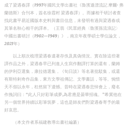
成了梁遇春譯（1997年國民文學出書社《魯濱遜漂流記 摩爾· 弗
蘭德斯》合刊本，簽名徐霞村 梁遇春譯）。而據相干研討者查
找此書平易近國版本史料與書目信息，未發明有過與梁遇春或
其筆名秋心相干的譯本。（王翡《民眾經典〈魯濱孫流浪記〉
中國出書研討（1902—1949）》，南京年夜學碩士學位論文，
2021年）
以上順次梳理梁遇春遺著存佚及真偽情況。實在除這些著
譯作品之外，梁遇春早已列進人生寫作翻譯打算的還有，蘭姆
的伊利亞選集，康拉德選集，《旬日談》等名著批駁集，或還
有斯特剌奇作品集，東方文學祖傳記、文學書話，等等。惋惜
天不假以永年，枉然留下遺憾。昔時在梁遇春悲悼會上，廢名
作挽詞曰：“此人只好彩筆成夢,為君應是曇華招魂。”希冀他在
另一個世界持續以彩筆筑夢，這也是師友們對梁遇春寄予的最
好哀思。
（本文作者系福建教導出書社編纂）