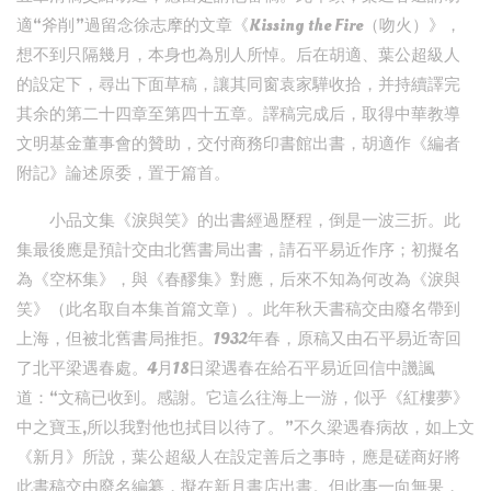
適“斧削”過留念徐志摩的文章《Kissing the Fire（吻火）》，
想不到只隔幾月，本身也為別人所悼。后在胡適、葉公超級人
的設定下，尋出下面草稿，讓其同窗袁家驊收拾，并持續譯完
其余的第二十四章至第四十五章。譯稿完成后，取得中華教導
文明基金董事會的贊助，交付商務印書館出書，胡適作《編者
附記》論述原委，置于篇首。
小品文集《淚與笑》的出書經過歷程，倒是一波三折。此
集最後應是預計交由北舊書局出書，請石平易近作序；初擬名
為《空杯集》，與《春醪集》對應，后來不知為何改為《淚與
笑》（此名取自本集首篇文章）。此年秋天書稿交由廢名帶到
上海，但被北舊書局推拒。1932年春，原稿又由石平易近寄回
了北平梁遇春處。4月18日梁遇春在給石平易近回信中譏諷
道：“文稿已收到。感謝。它這么往海上一游，似乎《紅樓夢》
中之寶玉,所以我對他也拭目以待了。”不久梁遇春病故，如上文
《新月》所說，葉公超級人在設定善后之事時，應是磋商好將
此書稿交由廢名編纂，擬在新月書店出書。但此事一向無果，