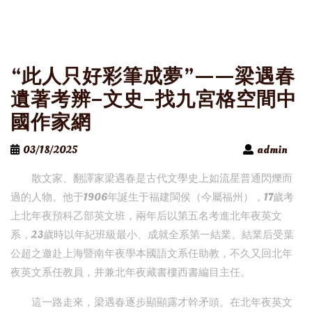
“此人只好彩筆成夢”——梁遇春
遺著考辨–文史–找九宮格空間中
國作家網
03/18/2025
admin
散文家、翻譯家梁遇春是古代文學史上如流星普通閃爍而
過的人物。他于1906年誕生于福建閩侯（今屬福州），17歲考
上北年夜預科乙部英文班，兩年后以第五名考進北年夜英文
系，23歲時以年紀班級最小、成就全系第一結業。結業后受葉
公超之邀赴上海暨南年夜學本國語文系任助教，不久又回北年
夜英文系任教員，并兼北年夜藏書樓西書編目主任。
這一路走來，梁遇春逐步顯顯露才幹矛頭。在北年夜英文