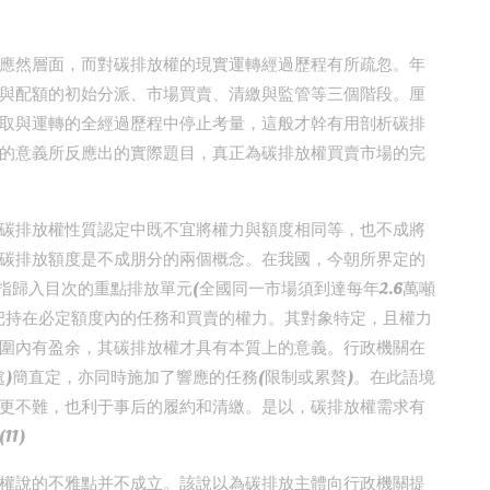
應然層面，而對碳排放權的現實運轉經過歷程有所疏忽。年
與配額的初始分派、市場買賣、清繳與監管等三個階段。厘
取與運轉的全經過歷程中停止考量，這般才幹有用剖析碳排
的意義所反應出的實際題目，真正為碳排放權買賣市場的完
碳排放權性質認定中既不宜將權力與額度相同等，也不成將
碳排放額度是不成朋分的兩個概念。在我國，今朝所界定的
指歸入目次的重點排放單元(全國同一市場須到達每年2.6萬噸
把持在必定額度內的任務和買賣的權力。其對象特定，且權力
圍內有盈余，其碳排放權才具有本質上的意義。行政機關在
)簡直定，亦同時施加了響應的任務(限制或累贅)。在此語境
更不難，也利于事后的履約和清繳。是以，碳排放權需求有
1)
權說的不雅點并不成立。該說以為碳排放主體向行政機關提