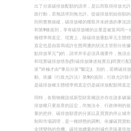
出了分派碳排放配額的請求，是以而取得排放允許
政行動，若無請求則無允許。從碳排放初始份額的
則和實務操縱，碳排放權的獲取并未經過的事況請
和第9條規則，享有碳排放權的企業是被當局同一
種標準簡直定。現實上，除碳排放重點單元主體標
直定也是由當局或許生態周遭的狀況主管部分依據
點排放單元”)的，請求并非必須具備要件，無須
和現實碳排放情形(對碳排放陳述核實后)而實行配
派”終極才由“事后分派”斷定)。別的，若將碳
動。依據《行政允許法》第9的規則，行政允許除
是碳排放權主體標準簡直定仍是碳排放配額簡直定
同時，各類物權說或新型財富權說亦存在諸多罅漏
排放權只要規章的設定，尚無法令、行政律例的規
量的把持、碳排放額度的分派以及買賣的停止城市
制和市場調理，是一種靜態的調劑。依據碳買賣軌制
全球變熱的危機。碳排放總量的削減也意味著排放