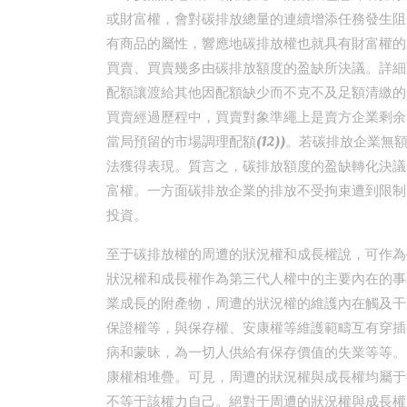
或財富權，會對碳排放總量的連續增添任務發生阻
有商品的屬性，響應地碳排放權也就具有財富權的
買賣、買賣幾多由碳排放額度的盈缺所決議。詳細
配額讓渡給其他因配額缺少而不克不及足額清繳的
買賣經過歷程中，買賣對象準繩上是賣方企業剩余
當局預留的市場調理配額(12))。若碳排放企業
法獲得表現。質言之，碳排放額度的盈缺轉化決議
富權。一方面碳排放企業的排放不受拘束遭到限制
投資。
至于碳排放權的周遭的狀況權和成長權說，可作為
狀況權和成長權作為第三代人權中的主要內在的事
業成長的附產物，周遭的狀況權的維護內在觸及干
保證權等，與保存權、安康權等維護範疇互有穿插
病和蒙昧，為一切人供給有保存價值的失業等等。(
康權相堆疊。可見，周遭的狀況權與成長權均屬于
不等于該權力自己。絕對于周遭的狀況權與成長權