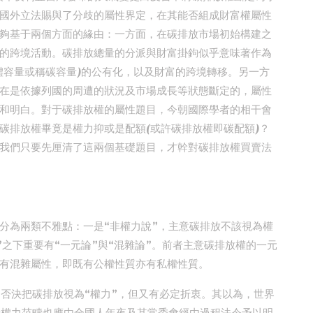
國外立法賜與了分歧的屬性界定，在其能否組成財富權屬性
夠基于兩個方面的緣由：一方面，在碳排放市場初始構建之
的跨境活動。碳排放總量的分派與財富掛鉤似乎意味著作為
體容量或稱碳容量)的公有化，以及財富的跨境轉移。另一方
在是依據列國的周遭的狀況及市場成長等狀態斷定的，屬性
和明白。對于碳排放權的屬性題目，今朝國際學者的相干會
碳排放權畢竟是權力抑或是配額(或許碳排放權即碳配額)？
我們只要先厘清了這兩個基礎題目，才幹對碳排放權買賣法
分為兩類不雅點：一是“非權力說”，主意碳排放不該視為權
”之下重要有“一元論”與“混雜論”。前者主意碳排放權的一元
有混雜屬性，即既有公權性質亦有私權性質。
，否決把碳排放視為“權力”，但又有必定折衷。其以為，世界