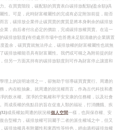
力。在買賣階段，碳配額的買賣表白碳排放配額(盈余額)具
屬性。可是，此時財富權屬性的完成有必定附加前提，能否
而言，碳排放企業停止碳買賣的實質是將本身剩余的碳排放
企業，由后者付出必定的價款，完成碳排放權買賣。在這一
的碳排放額度(有些處所市場中也答應未足額清繳的企業購置
無額度盈余，碳買賣就無法停止，碳排放權的財富權屬性也就無
了碳排放權能否具有財富屬性。我們或可稱之為附前提的財
，但另一方面其持有的碳排放額度則可作為財富停止讓渡和
學理上的說明途徑之一，卻無助于領導碳買賣實行。周遭的
務，內在較抽象。就周遭的狀況權而言，作為古代科技和產
凈的飲水權、潔凈的空氣權和平安安康的任務權，以及社會
。而成長權的焦點目的旨在促進人類的福祉，打消饑餓、疾
13)成長權如周遭的狀況權
個人空間
一樣，也與保存權、安
復合型權力，碳排放權可回屬于二者的派生權域之中，但又
，碳排放權具有附屬性和東西性等特色，經由過程碳排放權