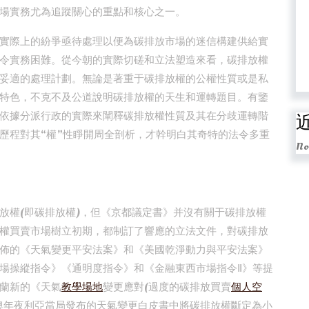
場實務尤為追蹤關心的重點和核心之一。
實際上的紛爭亟待處理以便為碳排放市場的迷信構建供給實
令實務困難。從今朝的實際切磋和立法塑造來看，碳排放權
妥適的處理計劃。無論是著重于碳排放權的公權性質或是私
特色，不克不及公道說明碳排放權的天生和運轉題目。有鑒
依據分派行政的實際來闡釋碳排放權性質及其在分歧運轉階
歷程對其“權”性睜開周全剖析，才幹明白其奇特的法令多重
No
放權(即碳排放權)，但《京都議定書》并沒有關于碳排放權
權買賣市場樹立初期，都制訂了響應的立法文件，對碳排放
佈的《天氣變更平安法案》和《美國乾淨動力與平安法案》
場操縱指令》《通明度指令》和《金融東西市場指令Ⅱ》等提
蘭新的《天氣
教學場地
變更應對(過度的碳排放買賣
個人空
澳年夜利亞當局發布的天氣變更白皮書中將碳排放權斷定為小