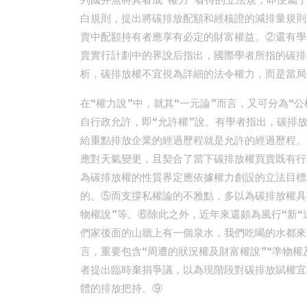
列國并無將其看成“權力”看待的立法規，即便屬
白規則，提出將碳排放配額和經核證的減排量規則
賣中配額持有者應享有必定的財富權益。②還有學
賣實行計劃中的界說后指出，國際學者所指的碳排
析，碳排放權不宜視為詳細的法令權力，而是當局
在“權力說”中，就其“一元論”而言，又可分為“
自行政允許，即“允許權”說。有學者指出，碳排
給重點排放企業的經過歷程就是允許的經過歷程。
應對天氣變更，且契合了當下碳排放權買賣既有行
為碳排放權的性質界定應依據權力創設的立法目標來
的。⑤而支撐私權論的不雅點，多以為碳排放權具有
物權說”等。⑥除此之外，近年來還頗為風行“新
們家後面的山牆上有一個泉水，我們吃喝的水都來了
言，重要包含“周遭的狀況權及財富權說”“準物權
者提出臨時棄捐爭議，以為現階段對碳排放賦權宜
體的排放把持。⑨