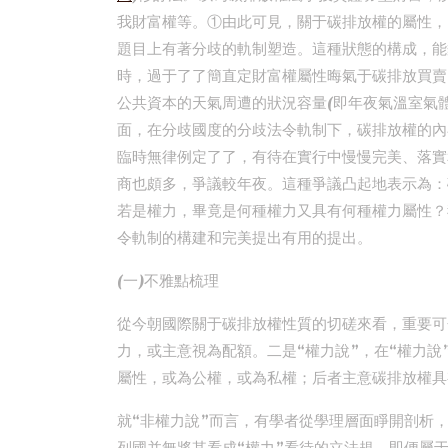
我財富權等。①由此可見，關于碳排放權的屬性，
題目上有著分歧的軌制塑造。這種狀態的構成，能
時，過于了了簡直定財富權屬性晦氣于碳排放買賣
公共資本的天氣周遭的狀況容量(即年夜氣溫室氣
面，在分歧國度的分歧法令軌制下，碳排放權的內
臨時無律例定了了，有待在實行中慢慢完美、落實
商也頗多，爭議較年夜。這種爭議凸起地表示為：
若是權力，畢竟是何種權力又具有何種權力屬性？
令軌制的構建和完美提出有用的提出。
(一)不雅點梳理
從今朝國際關于碳排放權性質的切磋來看，重要可
力，或主意視為配額。二是“權力說”，在“權力說
屬性，或為公權，或為私權；后者主意碳排放權具
就“非權力說”而言，有學者從學理層面睜開剖析