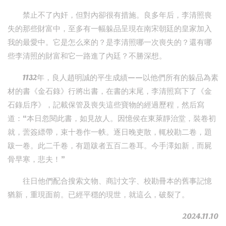
禁止不了內奸，但對內卻很有措施。良多年后，李清照喪
失的那些財富中，至多有一幅躲品呈現在南宋朝廷的皇家加入
我的最愛中。它是怎么來的？是李清照哪一次喪失的？還有哪
些李清照的財富和它一路進了內廷？不勝深想。
1132年，良人趙明誠的平生成績——以他們所有的躲品為素
材的書《金石錄》行將出書，在書的末尾，李清照寫下了《金
石錄后序》，記載保管及喪失這些寶物的經過歷程，然后寫
道：“本日忽閱此書，如見故人。因憶侯在東萊靜治堂，裝卷初
就，蕓簽縹帶，束十卷作一帙。逐日晚吏散，輒校勘二卷，題
跋一卷。此二千卷，有題跋者五百二卷耳。今手澤如新，而屍
骨早寒，悲夫！”
往日他們配合搜索文物、商討文字、校勘冊本的舊事記憶
猶新，重現面前。已經平穩的現世，就這么，破裂了。
2024.11.10