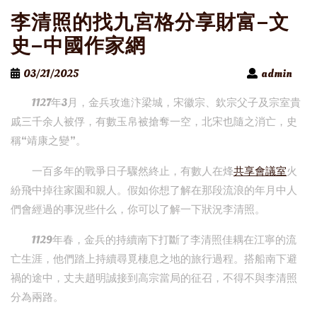
李清照的找九宮格分享財富–文
史–中國作家網
03/21/2025
admin
1127年3月，金兵攻進汴梁城，宋徽宗、欽宗父子及宗室貴
戚三千余人被俘，有數玉帛被搶奪一空，北宋也隨之消亡，史
稱“靖康之變”。
一百多年的戰爭日子驟然終止，有數人在烽
共享會議室
火
紛飛中掉往家園和親人。假如你想了解在那段流浪的年月中人
們會經過的事況些什么，你可以了解一下狀況李清照。
1129年春，金兵的持續南下打斷了李清照佳耦在江寧的流
亡生涯，他們踏上持續尋覓棲息之地的旅行過程。搭船南下避
禍的途中，丈夫趙明誠接到高宗當局的征召，不得不與李清照
分為兩路。