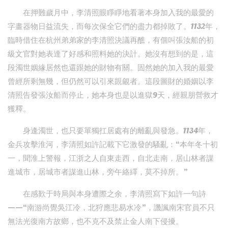
在押難歲月中，李清照眼睜睜地看著本身加入我的最愛的
字畫器物日益流失，而每次保全它們的盡力都掉敗了。1132年，
臨時借住在杭州弟弟家的李清照決議再醮，有個叫張汝船的初
級文官對她表達了好感和照料她的決計。她沒有想到的是，這
段濁世姻緣居然也還跟她的財物有關。固然她的加入我的最愛
曾經所剩無幾，但仍然可以引來覬覦者。這段圖財的婚姻以李
清照告發張汝船而停止，她本身也是以進獄9天，經親朋營救才
獲釋。
身逢濁世，也只要單獨扛居處有的離亂與發急。1134年，
金兵攻擊淮河，李清照如許記載下它激發的騷亂：“本年冬十初
一，聞淮上警報，江浙之人自東走西，自北走南，居山林者謀
進城市，居城市者謀進山林，旁午絡繹，莫不掉所。”
在感歎于時局與本身遭際之余，李清照寫下如許一句詩
——“南游尚覺吳江冷，北狩應悲易水冷”，譏諷南宋官員不只
無法光復南方故鄉，也不克不及禁止金人南下侵擾。