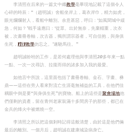
李清照在后來的一篇文中纖
教學
毫畢現地記載了這個令人
心碎的時辰：“（趙明誠）舍船坐岸上，葛衣岸巾，精力如虎，
眼光爛爛射人，看船中離別。余意甚惡，呼曰：‘如風聞城中緩
急，何如？’戟手遠應曰：‘從眾。出於無奈，先棄輜重，次衣
被，次書冊卷軸，次古器，獨所謂宗器者，可自信抱，與身俱
生死，
1對1教學
勿忘之。’遂馳馬往。”
趙明誠吩咐的工作，是若何處理他與李清照20多年來一點
一點、一次一次尋訪、拉攏而得的諸多加入我的最愛。
如他言中所說，這里面包括了書冊卷軸、金石、字畫、彝
鼎——這些在旁人看來對流亡生涯毫無補益的工具，在他們佳
耦眼中倒是要“與身俱生死”的寶物。船上的這些是
聚會場地
他
們僅剩的資產，留在青州老家裝滿十多間房子的那些，都已在
金兵的烽火中被燃燒一空。
李清照之所以把這個剎時記得這般清楚，由於這是他們倆
最后的離別。一個月后，趙明誠在建康城染病身亡。