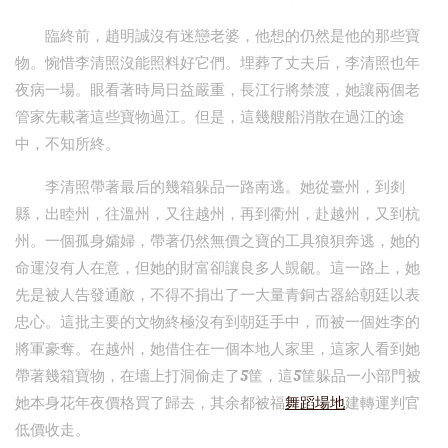
臨終前，趙明誠沒有迷戀老婆，他想的仍然是他的那些寶
物。惋惜李清照沒能照料好它們。埋葬了丈夫后，李清照也年
夜病一場。眼看著時局日益嚴重，長江行將禁渡，她讓兩個老
管家先載著這些寶物過江。但是，這幾艘船消散在過江的途
中，不知所終。
李清照帶著最后的幾箱躲品一路南逃。她從臺州，到剡
縣，出睦州，往溫州，又往越州，再到衢州，赴越州，又到杭
州。一個孤身孀婦，帶著仍然無價之寶的工具狼狽奔逃，她的
命運沒有人在意，但她的財富卻讓良多人覬覦。這一路上，她
先是被人告發通敵，不得不捐出了一大量青銅古器給朝廷以表
忠心。這批主要的文物終極沒有到朝廷手中，而被一個姓李的
將軍豪奪。在越州，她借住在一個本地人家里，這家人看到她
帶著幾箱寶物，在墻上打洞偷走了5筐，這5筐躲品一小部門被
她本身花年夜價格買了歸去，其余都被福
舞蹈場地
建轉運判官
低價收走。