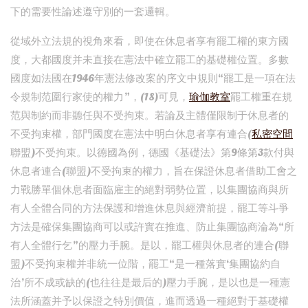
下的需要性論述遵守別的一套邏輯。
從域外立法規的視角來看，即使在休息者享有罷工權的東方國
度，大都國度并未直接在憲法中確立罷工的基礎權位置。多數
國度如法國在1946年憲法修改案的序文中規則“罷工是一項在法
令規制范圍行家使的權力”，(18)可見，
瑜伽教室
罷工權重在規
范與制約而非聽任與不受拘束。若論及主體僅限制于休息者的
不受拘束權，部門國度在憲法中明白休息者享有連合(
私密空間
聯盟)不受拘束。以德國為例，德國《基礎法》第9條第3款付與
休息者連合(聯盟)不受拘束的權力，旨在保證休息者借助工會之
力戰勝單個休息者面臨雇主的絕對弱勢位置，以集團協商與所
有人全體合同的方法保護和增進休息與經濟前提，罷工等斗爭
方法是確保集團協商可以或許實在推進、防止集團協商淪為“所
有人全體行乞”的壓力手腕。是以，罷工權與休息者的連合(聯
盟)不受拘束權并非統一位階，罷工“是一種落實‘集團協約自
治’所不成或缺的(也往往是最后的)壓力手腕，是以也是一種憲
法所涵蓋并予以保證之特別價值，進而透過一種絕對于基礎權