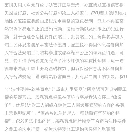
害損失用人單元好處，妨害其正常營業，亦直接或直接傷害損
失國度好處、社會公共好處和第三人好處”。(20)罷工獲取權力
屬性的道路重要經由過程法令義務的寬免機制，罷工不再被當
然視為平易近事上的違約行動、侵權行動以及刑事上的犯法行
動，對于合適合法性要件的罷工，動員罷工的工會與餐與加入
罷工的休息者無須承當法令義務，雇主也不得因休息者餐與加
入符合法規罷工而將其辭退或賜與顯掉公正的晦氣益待遇。可
見，罷工借助義務寬免完成了法令評價的本質性翻轉，這一途
徑雖未將罷工權上升為基礎權力，但就保證休息者不因餐與加
入符合法規罷工遭遇晦氣影響而言，具有異曲同工的後果。(21)
“合法性要件+義務寬免”組成東方重要發財國度認可與規制罷工
權的基礎形式。義務寬免好像在傳統市平易近法次序上“啟齒
子”，休息法“對工人組織在誘使工人損壞雇傭契約方面的各類
主意賜與認可”，“應當被以為是賜與一種妨礙這些契約的特
權”。(22)但需指出的是，義務寬免固然轉變了合適合法性要件
之罷工的法令評價，卻無法轉變罷工違約與侵權的現實屬