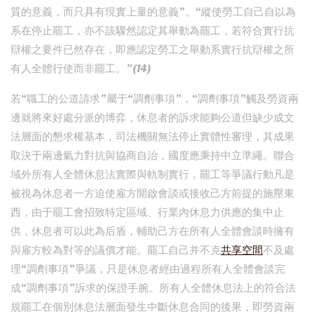
質的意義，而只具有現實上量的意義”。“縱使勞工自己自以為
系在停止罷工，亦不該驟然認定其舉動為罷工，若符合實行抗
辯權之要件已然存在，即應認定勞工之舉動系實行抗辯權之所
有人全體行使而非罷工。”(14)
若“職工的公道請求”屬于“調劑事項”，“調劑事項”觸及勞資兩
邊就將來好處分派的博弈，休息者的訴求能夠公道但缺少成文
法層面的懇求權基本，司法機關無法停止實體性審理，其成果
取決于兩邊氣力對抗與協商自治，國度應秉持中立準繩。聯合
域外所有人全體休息法實際與軌制實行，罷工等爭議行動凡是
被視為休息者一方迫使雇方開啟會談或接收己方前提的施壓東
西，由于罷工會招致特定區域、行業內休息力供應的集中止
供，休息者可以此為后盾，輔助己方在所有人全體會談時擁有
與雇方較為對等的議價才能。罷工自己并不克
共享空間
不及處
理“調劑事項”爭議，只是休息者經由過程所有人全體會談完
成“調劑事項”訴求的保證手腕。所有人全體休息法上的符合法
規罷工在個別休息法層面發生中斷休息合同的後果，即勞資兩