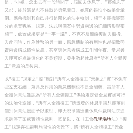
是，“小姐，您出去有一段時間了，該回去休息了。”蔡修忍了
又忍，終於還是忍不住鼓起勇氣開口。她真的很怕小姑娘會暈
倒。應急機制其自己并很是態化的法令軌制，相干本能機能部
分的處置戰略、規定、法式與個案中勞資兩邊的詳細情形親密
相干，處置成果更是“一事一議”，不克不及簡略復制與照搬。
與此同時，作為硬幣的另一面，應急機制的有用性也易招致勞
資兩邊構成慣性依靠，甚至讓休息者構成工作鬧年夜、當局參
與即可好處最優化的不良預期，發生激起休息者“所有人全體復
工”意愿的反後果。
以“復工”規定之“虛”應對“所有人全體復工”景象之“實”不免有
些左支右絀，兼具反作用的應急機制也不是全能藥。當所有人
全體休息法難認為“所有人全體復工”供給規定健全且實操可行
的法治化途徑，“所有人全體復工”所激發的休息爭議只能落到
個別休息法層面予以處理，即大都爭議進進休息仲裁與法院追
求調停了案或實體性裁判。⑥是以，在《工會
教學場地
法》“復
工”規定存在顯明局限性的佈景下，將“所有人全體復工”景象