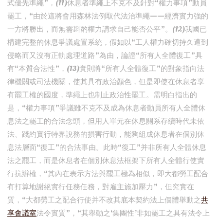
式優先準繩”，(11)休息者準繩上不克不及針對“權力事項”動員
罷工，“由於這將會用森林法例取代法治準繩——經濟實力強的
一方將勝出，而無需斟酌權力請求自己能否公平”。(12)我國已
構建完整的休息爭議處置系統，假如以“工人權力確切持久遭到
侵略而又沒有正軌處理道路”為由，論證“所有人全體復工”具
有“本質合法性”，(13)實則將“所有人全體復工”的對象指向法
律機關或司法機關，使其具有政治顏色，但是即使在休息者享
有罷工權的國度，準繩上也制止政治性罷工。需明白指出的
是，“權力事項”爭議雖不克不及成為休息者動員所有人全體休
息法之罷工的合法念頭，但用人單元在休息關系存續時代未依
法、踐約實行特界說務的損害行動，能夠組成休息者在個別休
息法層面“復工”的合法事由。此時“復工”并非所有人全體休息
法之罷工，而是休息者在個別休息法框架下所有人全體行使實
行抗辯權，“其內在表示方法與罷工極為相似，即大都勞工配合
有打算地謝絕實行任務任務，對雇主施加壓力”，但究實在
質，“大都勞工之配合行使并不改其底本契約法上個體舉動之
共
享會議室
法令實質”，“其舉動之‘集團性’非如罷工之具有法令上