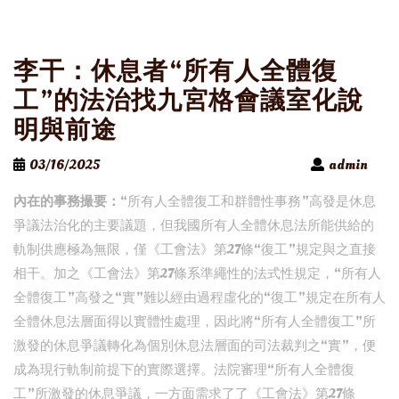
李干：休息者“所有人全體復
工”的法治找九宮格會議室化說
明與前途
03/16/2025
admin
內在的事務撮要：
“所有人全體復工和群體性事務”高發是休息
爭議法治化的主要議題，但我國所有人全體休息法所能供給的
軌制供應極為無限，僅《工會法》第27條“復工”規定與之直接
相干。加之《工會法》第27條系準繩性的法式性規定，“所有人
全體復工”高發之“實”難以經由過程虛化的“復工”規定在所有人
全體休息法層面得以實體性處理，因此將“所有人全體復工”所
激發的休息爭議轉化為個別休息法層面的司法裁判之“實”，便
成為現行軌制前提下的實際選擇。法院審理“所有人全體復
工”所激發的休息爭議，一方面需求了了《工會法》第27條