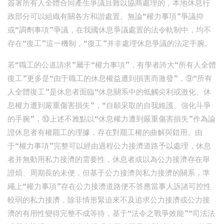
簽署所有人全體合同產生爭議且難以協商處理的，本地休息行
政部分可以組織有關各方和諧處置。無論“權力事項”爭議抑
或“調劑事項”爭議，在我國休息爭議處置的法令軌制中，均不
存在“復工”這一機制，“復工”并非處理休息爭議的法定手腕。
若“職工的公道請求”屬于“權力事項”，有學者誇大“所有人全體
復工”更多是“由于職工的休息權益遭到損害而激發”，⑨“所有
人全體復工”是休息者面臨“休息關系中的牴觸尖利或激化、休
息權力遭到嚴重傷害損失”，“自願采取的自我維護、強化斗爭
的手腕”，⑩上述不雅點以“休息權力遭到嚴重傷害損失”作為論
證休息者有權罷工的理據，存在對罷工權的曲解與錯用。由
于“權力事項”完整可以經由過程公力接濟道路予以處理，休息
者并無動用私力接濟的需要性，休息者或以為公力接濟存在舉
證煩、周期長的未便，但基于公力接濟與私力接濟的關系，準
繩上“權力事項”存在公力接濟道路便不答應當事人訴諸可控性
較弱的私力接濟，除非情形緊迫來不及追求公力接濟或公力接
濟的有用性變得完整不成等待，基于“法令之戰爭效能”“司法法