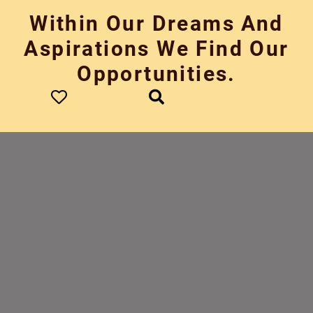
Skip
Within Our Dreams And
to
content
Aspirations We Find Our
Opportunities.