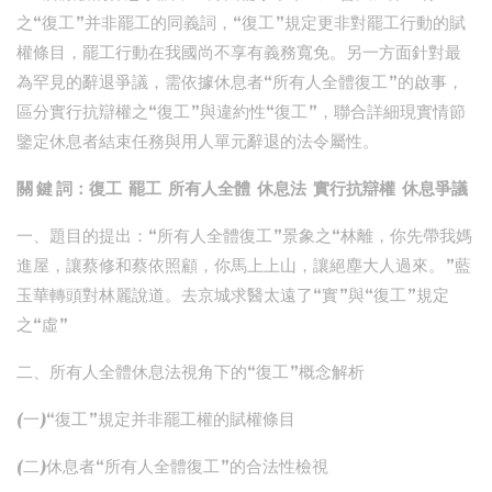
之“復工”并非罷工的同義詞，“復工”規定更非對罷工行動的賦
權條目，罷工行動在我國尚不享有義務寬免。另一方面針對最
為罕見的辭退爭議，需依據休息者“所有人全體復工”的啟事，
區分實行抗辯權之“復工”與違約性“復工”，聯合詳細現實情節
鑒定休息者結束任務與用人單元辭退的法令屬性。
關 鍵 詞：復工 罷工 所有人全體 休息法 實行抗辯權 休息爭議
一、題目的提出：“所有人全體復工”景象之“林離，你先帶我媽
進屋，讓蔡修和蔡依照顧，你馬上上山，讓絕塵大人過來。”藍
玉華轉頭對林麗說道。去京城求醫太遠了“實”與“復工”規定
之“虛”
二、所有人全體休息法視角下的“復工”概念解析
(一)“復工”規定并非罷工權的賦權條目
(二)休息者“所有人全體復工”的合法性檢視