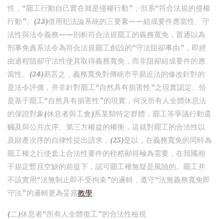
性，“罷工行動自己實在就是侵權行動”，但系“符合法規的侵權
行動”。(23)借用犯法論系統的三要素——組成要件應當性、守
法性與法令義務——剖析符合法規罷工的義務寬免，普通以為
刑事免責系法令為符合法規罷工創設的“守法阻卻事由”，即經
由過程阻卻守法性使其取得義務寬免，而非阻卻組成要件的應
當性。(24)易言之，義務寬免對傳統市平易近法的修改針對的
是法令評價，并非針對罷工“自然具有損害性”之現實認定。恰
是基于罷工“自然具有損害性”的現實，何況所有人全體休息法
的保證對象(休息者與工會)系某類特定群體，罷工等爭議行動還
觸及與公共次序、第三方權益的權衡，這就對罷工的合法性以
及財產次序的自律性提出請求，(25)是以，在義務寬免的同時為
罷工權之行使套上合法性要件的桎梏顯得極為需要，在我國相
干規定暫且空缺的前提下，認可罷工權無疑是風險的。罷工并
不該實用“法無制止即不受拘束”的邏輯，遵守“法無義務寬免即
守法”的邏輯更為妥當
教學
。
(二)休息者“所有人全體復工”的合法性檢視