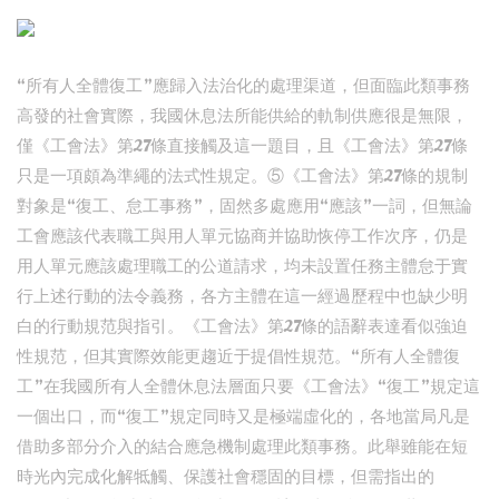
“所有人全體復工”應歸入法治化的處理渠道，但面臨此類事務
高發的社會實際，我國休息法所能供給的軌制供應很是無限，
僅《工會法》第27條直接觸及這一題目，且《工會法》第27條
只是一項頗為準繩的法式性規定。⑤《工會法》第27條的規制
對象是“復工、怠工事務”，固然多處應用“應該”一詞，但無論
工會應該代表職工與用人單元協商并協助恢停工作次序，仍是
用人單元應該處理職工的公道請求，均未設置任務主體怠于實
行上述行動的法令義務，各方主體在這一經過歷程中也缺少明
白的行動規范與指引。《工會法》第27條的語辭表達看似強迫
性規范，但其實際效能更趨近于提倡性規范。“所有人全體復
工”在我國所有人全體休息法層面只要《工會法》“復工”規定這
一個出口，而“復工”規定同時又是極端虛化的，各地當局凡是
借助多部分介入的結合應急機制處理此類事務。此舉雖能在短
時光內完成化解牴觸、保護社會穩固的目標，但需指出的