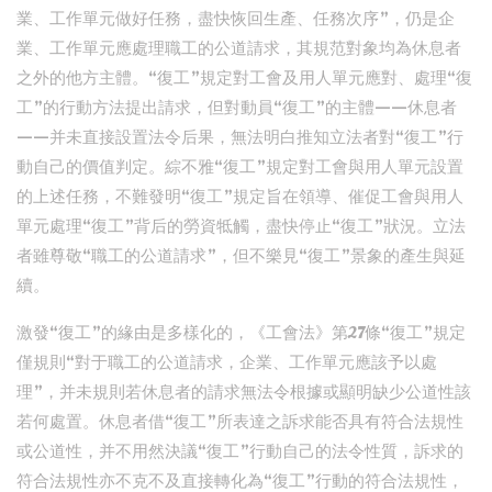
業、工作單元做好任務，盡快恢回生產、任務次序”，仍是企
業、工作單元應處理職工的公道請求，其規范對象均為休息者
之外的他方主體。“復工”規定對工會及用人單元應對、處理“復
工”的行動方法提出請求，但對動員“復工”的主體——休息者
——并未直接設置法令后果，無法明白推知立法者對“復工”行
動自己的價值判定。綜不雅“復工”規定對工會與用人單元設置
的上述任務，不難發明“復工”規定旨在領導、催促工會與用人
單元處理“復工”背后的勞資牴觸，盡快停止“復工”狀況。立法
者雖尊敬“職工的公道請求”，但不樂見“復工”景象的產生與延
續。
激發“復工”的緣由是多樣化的，《工會法》第27條“復工”規定
僅規則“對于職工的公道請求，企業、工作單元應該予以處
理”，并未規則若休息者的請求無法令根據或顯明缺少公道性該
若何處置。休息者借“復工”所表達之訴求能否具有符合法規性
或公道性，并不用然決議“復工”行動自己的法令性質，訴求的
符合法規性亦不克不及直接轉化為“復工”行動的符合法規性，