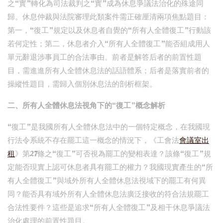
之“實”轉化為司法裁判之“實”成為休息爭議法治化的殊途同
歸。休息仲裁與法院審理此類案件需正確厘清兩項焦點題目：
第一，“復工”規定以及休息者自覺的“所有人全體復工”行動該
若何定性；第二，休息者介入“所有人全體復工”能否組成用人
單元辭退涉事員工的合法事由。前者是解答后者的前置性題
目，需進進所有人全體休息法的話語體系；后者是落實前者的
操縱性題目，需歸入個別休息法的剖析框架。
二、所有人全體休息法視角下的“復工”概念解析
“復工”是我國所有人全體休息法中的一個特定概念，在我國現
行法令系統不存在罷工這一概念的情況下，《工會法
會議室出
租
》第27條之“復工”可否視為罷工的變相表達？該條“復工”規
定能否現實上認可休息者具有罷工的權力？我國現實產生的“所
有人全體復工”與域外所有人全體休息法視域下的罷工有何異
同？能否具有域外所有人全體休息法廣泛接收的符合法規罷工
合法性要件？這些是追求“所有人全體復工”及相干休息爭議法
治化處理的前置性題目。