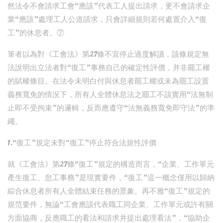
然法令不會請求工會“應該”代表工人提出請求，更不會請求企
業“應該”處理工人公道請求，只會詳細規則若何處置介入“復
工”的休息者。⑦
筆者以為對《工會法》第27條不宜停止過度解讀，該條規定無
法說明出立法者對“復工”事務自己的確定性評價，并非罷工權
的賦權條目。在法令未明白付與休息者罷工權或未為罷工設置
義務寬免的情況下，所有人全體休息法之罷工不該實用“法無制
止即不受拘束”的邏輯，反而應遵守“法無義務寬免即守法”的準
繩。
1.“復工”規定未對“復工”停止符合法規性評價
就《工會法》第27條“復工”規定的構造而言，“企業、工作單元
產生復工、怠工事務”是現實要件，“復工”這一概念僅用以歸納
綜合休息者所有人全體結束任務的景象。再不雅“復工”規定的
規范要件，無論“工會應該代表職工同企業、工作單元或許有關
方面協商，反應職工的看法和請求并提出處理看法”，“協助企