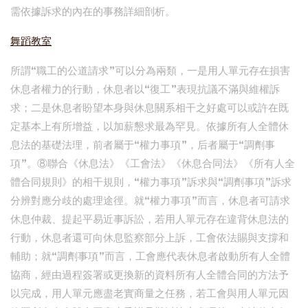
需依據訴求的內在的事務詳細剖析。
舞蹈教室
所謂“職工的公道請求”可以分為兩類，一是用人單元存在損害
休息者權力的行動，休息者以“復工”表現抗議不滿與維權訴
求；二是休息者盼望本身與休息關系相干之好處可以或許在既
定基本上有所增益，以加薪懇求最為罕見。依據所有人全體休
息法的基礎法理，前者屬于“權力事項”，后者屬于“調劑事
項”。⑧聯合《休息法》《工會法》《休息合同法》《所有人全
體合同規則》的相干規則，“權力事項”訴求與“調劑事項”訴求
分辨對應分歧的處理途徑。就“權力事項”而言，休息者可請求
休息仲裁、提起平易近事訴訟，若用人單元存在違背休息法的
行動，休息者還可向休息監察部分上訴，工會依法賜與支撐和
輔助；就“調劑事項”而言，工會應代表休息者啟動所有人全體
協商，經由過程簽署或更換新的資料所有人全體合同的方法予
以完成，用人單元應盡老實商量之任務，若工會與用人單元因