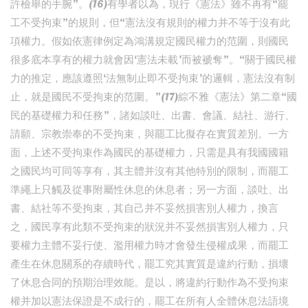
許檢舉的手腕”。(16)有學者以為，現行《憲法》雖不再有“罷
工不受拘束”的規則，但“憲法沒有規則的權力并不等于沒有此
項權力。假如依憲律例定為鴻溝規定國民權力的范圍，則國民
很多底本享有的權力就會因‘憲法未載’而被褫奪”。“關于國民權
力的推定，應該遵照‘法無制止即不受拘束’的邏輯，憲法沒有制
止，就是國民不受拘束的范圍。”(17)綜不雅《憲法》第二章“國
民的基礎權力和任務”，諸如談吐、出書、會議、結社、游行、
請願、宗教崇奉的不受拘束，與罷工比擬存在實質差別。一方
面，上述不受拘束作為國民的基礎權力，只需是具有我國國籍
之國民均可同等享有，其主體并沒有其他特別的限制，而罷工
準繩上只觸及從事附屬性休息的休息者；另一方面，談吐、出
書、結社等不受拘束，其自己并不妥然損害別人權力，換言
之，國民享有此類不受拘束的狀況并不妥然損害別人權力，只
要權力主體不妥行使、濫用權力時才會發生侵權成果，而罷工
產生在休息關系的存續時代，罷工究其實質是違約行動，損壞
了休息合同的預期治理效能。是以，將違約行動作為不受拘束
權并加以憲法保證是不成行的，罷工在所有人全體休息法語境