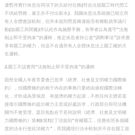
邊暫停實行休息合同項下的主給付任務(符合法規罷工時代勞工
不供給勞務，雇主亦不付出薪水)。我國休息法系統雖已樹立所
有人全體會談軌制，但并未規則勞資兩邊能否有權動員爭議行
動(如罷工與閉廠)并以此作為施壓手腕，有學者以為遵守“法無
制止即不受拘束”的邏輯，推定休息者持公道“調劑事項”訴求應
享有罷工的權力，但這不合適所有人全體休息法上罷工權的天
生邏輯。
2.罷工不該實用“法無制止即不受拘束”的邏輯
固然全國人年夜常委會已批準《經濟、社會及文明權力國際條
約》，但國際條約的相干內在的事務只要經由過程國際法轉
化，才幹成為受保證、有接濟的權力起源，不然任何主體若直
接徵引國際條約提出權力主意或好處訴求，行政部分與司法機
關均不會受理。題目焦點在于若何說明《經濟、社會及文明權
力國際條約》第8條第1款丁項規則“有權罷工，但應依照各個國
度的法令行使此項權力”，而我國現行法令軌制并不存在罷工規