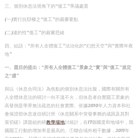
三、個別休息法視角下的“復工”爭議處置
(一)實行抗辯權之“復工”的裁審要點
(二)違約性“復工”的裁審思緒
四、結語：“所有人全體復工”法治化的“幻想天空”與“實際年夜
地”
一、題目的提出：“所有人全體復工”景象之“實”與“復工”規定
之“虛”
與以《休息合同法》為焦點的個別休息法比擬，國際有關所有
人全體休息法的研討一向不溫不火，但休息者自覺罷工景象的
高發倒是學界無法疏忽的社會實際。依據2010年人力資本和社
會保證部休息迷信研討所《休息關系中突發事務的成因及其對
策切磋》課題組的研
教學場地
討統計，在17個國度和地域中，我
國罷工行動的增加率是最高的。①聯合域外相干數據，2011年