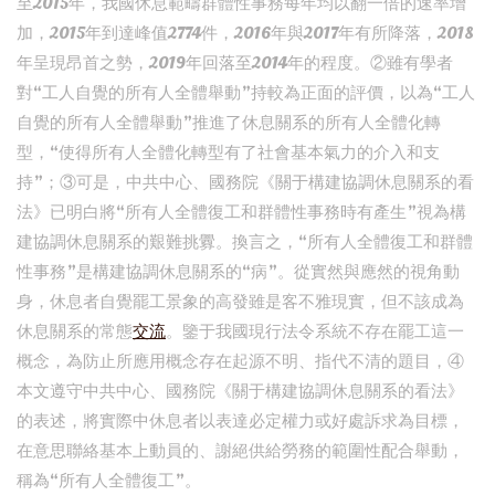
至2015年，我國休息範疇群體性事務每年均以翻一倍的速率增
加，2015年到達峰值2774件，2016年與2017年有所降落，2018
年呈現昂首之勢，2019年回落至2014年的程度。②雖有學者
對“工人自覺的所有人全體舉動”持較為正面的評價，以為“工人
自覺的所有人全體舉動”推進了休息關系的所有人全體化轉
型，“使得所有人全體化轉型有了社會基本氣力的介入和支
持”；③可是，中共中心、國務院《關于構建協調休息關系的看
法》已明白將“所有人全體復工和群體性事務時有產生”視為構
建協調休息關系的艱難挑釁。換言之，“所有人全體復工和群體
性事務”是構建協調休息關系的“病”。從實然與應然的視角動
身，休息者自覺罷工景象的高發雖是客不雅現實，但不該成為
休息關系的常態
交流
。鑒于我國現行法令系統不存在罷工這一
概念，為防止所應用概念存在起源不明、指代不清的題目，④
本文遵守中共中心、國務院《關于構建協調休息關系的看法》
的表述，將實際中休息者以表達必定權力或好處訴求為目標，
在意思聯絡基本上動員的、謝絕供給勞務的範圍性配合舉動，
稱為“所有人全體復工”。