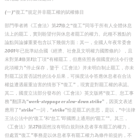
(一)“復工”規定并非罷工權的賦權條目
部門學者將《工會法》第27條之“復工”同等于所有人全體休息
法上的罷工，實則盼望付與休息者罷工的權力。此種不雅點的
論點與論據重要包含以下幾個方面：其一，全國人年夜常委會
2001年已批準結合國《經濟、社會及文明權力國際條約》，且
未對第8條第1款丁項“有權罷工，但應依照各個國度的法令行使
此項權力”停止保存，鑒于《工會法》并未明白制止罷工，亦未
對罷工設置否認性的法令后果，可揣度法令答應休息者在合法
權益遭遇嚴重迫害的情形下“復工”，現實是對罷工權的承認。
其二，國度立法部分發布的《工會法》英文版將“復工、怠工事
務”翻譯為“work-stoppage or slow-down strike”，因英文表述
應用了“strike”一詞，“strike”恰是罷工的意思，是以，“中法律
王法公法中的‘復工’和‘怠工’即國際上通用的‘罷工’”。其三，
《工會法》第27條固然沒有明白規則休息者享有罷工的權力，
但處置“復工”事務是以休息者享有罷工權力為條件前提的，不