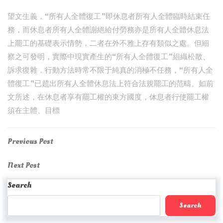
望文生義，“所有人全體復工”即休息者所有人全體臨時結束任
務，而休息者所有人全體謝絕給付勞務亦是所有人全體休息法
上罷工的基礎表示情勢，二者在外不雅上存有類似之處。但細
察之可發明，實際中現實產生的“所有人全體復工”組織松散、
訴求復雜，行動方法時常不限于純真的消極不任務，“所有人全
體復工”已超出所有人全體休息法上符合法規罷工的范疇。如前
文所述，在休息者享有罷工權的東方國度，休息者行使罷工權
須在主體、目標
Post
Previous
Previous Post
Post
navigation
Next
Next Post
Post
Search
Search