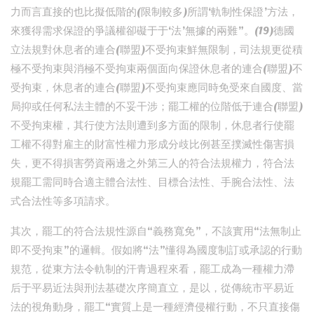
力而言直接的也比擬低階的(限制較多)所謂‘軌制性保證’方法，
來獲得需求保證的爭議權卻礙于于‘法’無據的兩難”。(19)德國
立法規對休息者的連合(聯盟)不受拘束鮮無限制，司法規更從積
極不受拘束與消極不受拘束兩個面向保證休息者的連合(聯盟)不
受拘束，休息者的連合(聯盟)不受拘束應同時免受來自國度、當
局抑或任何私法主體的不妥干涉；罷工權的位階低于連合(聯盟)
不受拘束權，其行使方法則遭到多方面的限制，休息者行使罷
工權不得對雇主的財富性權力形成分歧比例甚至撲滅性傷害損
失，更不得損害勞資兩邊之外第三人的符合法規權力，符合法
規罷工需同時合適主體合法性、目標合法性、手腕合法性、法
式合法性等多項請求。
其次，罷工的符合法規性源自“義務寬免”，不該實用“法無制止
即不受拘束”的邏輯。假如將“法”懂得為國度制訂或承認的行動
規范，從東方法令軌制的汗青過程來看，罷工成為一種權力滯
后于平易近法與刑法基礎次序簡直立，是以，從傳統市平易近
法的視角動身，罷工“實質上是一種經濟侵權行動，不只直接傷