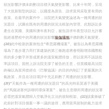
狀況影響評價未斟酌項目標天氣變更影響。比來十年間，呈現
了大批新類型的訴訟，以國度為原告、請求當局采取更有用的
政策。在最早的案件中，法院把天氣變更論述為一種周遭的狀
況題目，試圖在既有的周遭的狀況法框架內管理。此類訴訟多
產生在英國、美國和澳年夜利亞，被告請求年夜型項目允許審
批經過歷程中的周遭的狀況影響
瑜伽場地
評價斟酌天氣變更。
(30)此中較新的案例包含“希思羅機場案”。被告以為希思羅機
場為了進步運力而打算建築的第三條跑道將會明顯增添國際航
班的多少數字并形成更多的溫室氣體排放，所以當局不該該批
準該項目。固然上訴法院支撐了被告的主意，但英國最高法院
終極以為當局曾經在《巴黎協議》的目的內制訂了更嚴厲的天
氣政策，并且在項目環評中充足斟酌了周遭的狀況影響。
(31)“天氣作為一種周遭的狀況題目”的高光時辰莫過于美國
的“馬薩諸塞州訴聯邦環保署案”，被告主意聯邦周遭的狀況署
必需把溫室氣體歸入空氣淨化立法的規制框架。(32)該案衝破了
此前針對項目個案一事一議的途徑，應用當局規制的氣力追求