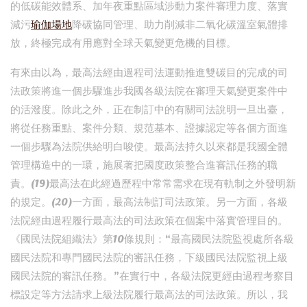
的低碳能效體系、加年夜重點區域涉動力案件審理力度、落實
減污
瑜伽場地
降碳協同管理、助力削減非二氧化碳溫室氣體排
放，終極完成有用應對全球天氣變更危機的目標。
有來由以為，最高法經由過程司法運動推進雙碳目的完成的司
法政策將進一個步驟進步我國各級法院在審理天氣變更案件中
的活潑度。除此之外，正在制訂中的有關司法說明一旦出臺，
將從任務重點、案件分類、規范基本、證據認定等各個方面進
一個步驟為法院供給明白唆使。最高法持久以來都是我國全體
管理構造中的一環，施展著把國度政策整合進審訊任務的職
責。(19)最高法在此經過歷程中常常需求在現有軌制之外發明新
的規定。(20)一方面，最高法制訂司法政策。另一方面，各級
法院經由過程履行最高法的司法政策在個案中落實管理目的。
《國民法院組織法》第10條規則：“最高國民法院監視處所各級
國民法院和專門國民法院的審訊任務，下級國民法院監視上級
國民法院的審訊任務。”在實行中，各級法院更經由過程考察目
標設定等方法請求上級法院履行最高法的司法政策。所以，我