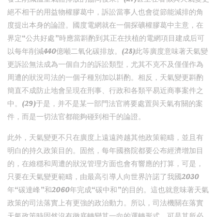
絕不相干的用益物權膠葛中，訴訟當事人也會從節能減排的角
度提出本身的論證。國度電網就在一個探礦權膠葛中主意，在
界定“公共好處”時應當斟酌到其正在扶植的電網項目建成后可
以每年削減440億噸二氧化碳排放。(28)此等廣度意味著天氣變
更訴訟無法成為一個自力的訴訟類型，尤其不克不及僅僅作為
周遭的狀況司法的一個子種別加以斟酌。相反，天氣變更斟酌
簡直不成防止地會呈現在刑事、行政和各類平易近商事案件之
中。(29)于是，并不是某一部門法官將要處置與天氣有關的案
件，而是一切法官都能夠碰到相干的論證。
此外，天氣變更不只在廣度上遠遠跨越其他政策範疇，並且有
明白的持久政策目的。固然，每年國務院都要公布經濟增加目
的，在維穩和周遭的狀況管理方面也會有響應的打算，可是，
只要在天氣變更範疇，由最高引導人向世界許諾了我國2030
年“碳達峰”和2060年完成“碳中和”的目的。這也就意味著天氣
政策的司法落實上有更強的政治動力。所以，司法機關在落實
天氣政策時固然沒有徹底轉變其一向的運轉形式，可是其所必