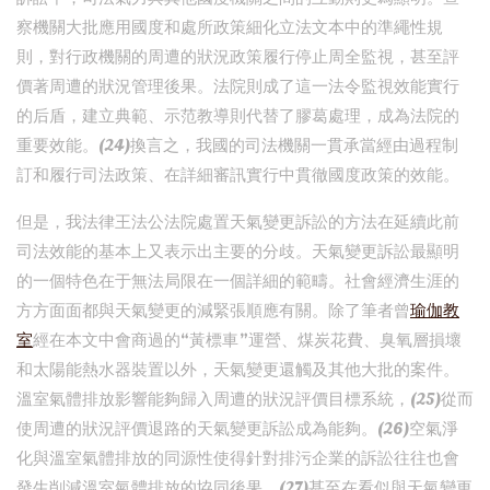
察機關大批應用國度和處所政策細化立法文本中的準繩性規
則，對行政機關的周遭的狀況政策履行停止周全監視，甚至評
價著周遭的狀況管理後果。法院則成了這一法令監視效能實行
的后盾，建立典範、示范教導則代替了膠葛處理，成為法院的
重要效能。(24)換言之，我國的司法機關一貫承當經由過程制
訂和履行司法政策、在詳細審訊實行中貫徹國度政策的效能。
但是，我法律王法公法院處置天氣變更訴訟的方法在延續此前
司法效能的基本上又表示出主要的分歧。天氣變更訴訟最顯明
的一個特色在于無法局限在一個詳細的範疇。社會經濟生涯的
方方面面都與天氣變更的減緊張順應有關。除了筆者曾
瑜伽教
室
經在本文中會商過的“黃標車”運營、煤炭花費、臭氧層損壞
和太陽能熱水器裝置以外，天氣變更還觸及其他大批的案件。
溫室氣體排放影響能夠歸入周遭的狀況評價目標系統，(25)從而
使周遭的狀況評價退路的天氣變更訴訟成為能夠。(26)空氣淨
化與溫室氣體排放的同源性使得針對排污企業的訴訟往往也會
發生削減溫室氣體排放的協同後果。(27)甚至在看似與天氣變更