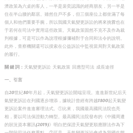
濟政策為六桌的客人，一半是裴奕認識的經商朋友，另一半是
住在半山腰的鄰居。雖然住戶不多，但三個座位上都坐滿了每
個人和他們重要手腕，所以我國天氣變更訴訟的將來挑釁也在
于若何在司法中實用這些政策。天氣政策固然不克不及作為裁
判根據，可是可以作為說理根據彌補對于合同和法令的說明。
此外，查察機關還可以摸索在公益訴訟中監視當局對天氣政策
的履行。
關 鍵 詞：
天氣變更訴訟 天氣政策 回應型司法 成長途徑
一、引言
自20世紀80年月起，天氣變更訴訟開端呈現。進進新世紀后天
氣變更訴訟在列國逐步增添，據統計曾經有跨越1800起天氣變
更訴訟案件進進審理法式。①比來，我國最高國民法院也亮
相，要以司法保證動力轉型。最高國民法院發布的《中國周遭
的狀況資本審訊(2019)》明白把保證天氣變更順應辦法作為下
一階段司法任務重點。②可見，天氣變更訴訟會成為我國生態