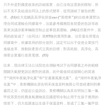
只不外是對國度政策的詳細落實，自己沒有設置新的限制，所
以不克不及組成合同法上的形式變革，從而謝絕了被告的懇
求。(13)在大批觸及高淨化排放car (“黃標車”)的出租車運營治
理合同或運輸合同膠葛中，法庭參考國務院各部委的告訴等政
策來決議涉案車輛能否制止從事貿易運輸。(14)這些案件中，當
局的政策成了《合同法》第117條的實用對象。法官還在用電合
同膠葛中，依據當局的部分規則，認定可以出于促使企業技巧
進級改革、推動財產形式立異的目標，對高耗能、高淨化、高
揮霍企業履行差異電價。(15)
比來，我法律王法公法院也在測驗考試于合同膠葛之外的範疇
開闢天氣變更訴訟應對的道路。此中最值得追蹤關心的莫過
于“湖州年夜氣淨化案”和“甘肅棄風棄光案”。在“湖州年夜氣淨
化案”中，查察機關在原告明禾保溫資料無限公司曾經遭到刑事
處罰之后，仍提起公益訴訟。查察機關以為其在明知三氯一氟
甲烷系受控耗費臭氧層物資且國度明令制止用于生孩子應用的
情形下，仍大批購進以生孩子保溫資料，形成了三氯一氟甲烷