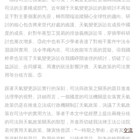
司法的主要構成部門。近年關于天氣變更訴訟的新研討不再知
足于對主要個案的先容，轉而開端追蹤關心全球性的趨向。研
討的核心包含將來世代好處的維護、天氣變更訴訟在成長中國
度的成長、針對年夜型工貿易的排放義務訴訟等，穿插學科研
討也漸次增多。③此中也有不少學者表達了對相干案件中法令
淵源與實用、法令準繩內在、司法效能等方面的質疑。④我國
粹界也呈現了天氣變更訴訟在我國睜開途徑的研討，切磋了公
益訴訟、合同膠葛、周遭的狀況影響評價、天氣政策的司法實
用等分歧方面。⑤
跟著天氣變更訴訟實行的深刻，司法與政策之關系的題目進進
法理學的視野。詳細而言，一個國度的司法機關是在落實天氣
政策仍是在推進立法或行政機關制訂天氣政策，決議了天氣政
策在司法中的實用方法。筆者于本文中從經歷上提出兩種分歧
的司法與天氣政策關系的類型，并進而切磋我法律王法公法院
若何實用天氣政策。陳寅恪曾謂：“一時期之學術，必有其
交流
新資料與新題目。取用此資料，以研求題目，則為此時期學術