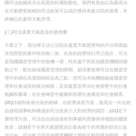
國司法組織表示出高度的科層制顏色。我們有來由以為最高法
在天氣變更範疇的司法政策可以或許獲得各級法院的落實，并
終極以此參與天氣管理。
(三)司法落實天氣政策的新挑釁
乍看之下，我法律王法公法院在處置天氣變更時的方法和面臨
其他類型的案件時別無二致。此前的經歷研討早已指出，司法
是我國國度管理中的無機一環，時辰處于和其他國度機關的聯
動之中，配合確保國度管理的睜開。顧培東曾將司法在國度管
理中的感化高度歸納綜合為三點：把司法本能機能融進國度管
理和社會成長的政治效能；妥當處置息爭決社會變更中的社會
牴觸和膠葛；在社會轉型中建構和形塑社會構造和社會關系。
(21)詳細到各個分歧的範疇，在經濟成長方面，最高法一向在經
由過程議事軌制構成的司法政策介入對經濟的調控；(22)在下
層管理方面，司法也在經由過程刑事裁判貫徹保持穩固的國度
政策；(23)至于在與天氣變更訴訟最為相干的周遭的狀況公益
訴訟中，司法氣力與其他國度機關之間的互動則更為顯明。查