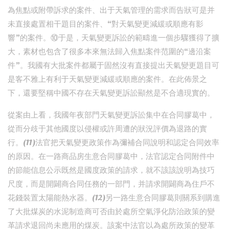
為焦點或附帶訴求的案件、出于天氣管理的需求而告狀可是并
未直接處置相干題目的案件、“對天氣變更減緩或順應有影
響”的案件。⑩于是，天氣變更訴訟的範疇進一個步驟獲得了擴
大，素材也包含了很多本來無法歸入焦點案件范圍的“邊沿案
件”。我國有大批案件都屬于固然沒有直接提出天氣變更題目可
是客不雅上有利于天氣變更減緩或順應的案件。在此佈景之
下，還要堅稱中國不存在天氣變更訴訟顯然是不合適現實的。
從案由上看，我國年夜部門天氣變更訴訟集中在合同膠葛中，
從而分歧于其他國度以侵權或許周遭的狀況評價為退路的實
行。(11)法官把天氣變更政策作為彌補合同說明和認定合同效率
的原因。在一路商品房生意合同膠葛中，法官認定合同附件中
的節能信息公示既然是國度政策的請求，就不該該說明為技巧
尺度，而是開闢商合同任務的一部門，并請求開闢商為住戶不
花錢裝置太陽能熱水器。(12)另一路生意合同膠葛則關系到購進
了大批煤炭的水泥制造商可否由於處所空氣淨化防治政策的變
革請求退回尚未應用的煤炭。該案中法官以為處所政策的變革