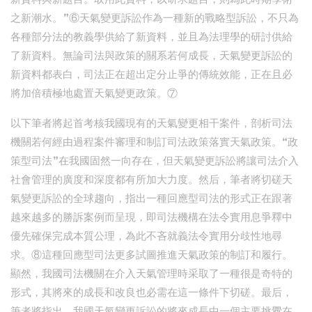
之新潮水。”⑥天氣變更訴訟作為一種新的戰略型訴訟，不只為
各種部分法的教義學供給了新資料，並且為法理學的研討供給
了新資料。無論司法與政策的關系若何成長，天氣變更訴訟的
新資料都表白，司法正在超出定分止爭的傳統效能，正在且必
將加倍積極地處置天氣變更政策。⑦
以下筆者將起首考核我國現有的天氣變更相干案件，剖析司法
機關若何經由過程案件審理和制訂司法政策落實天氣政策。“政
策型司法”在我國固然一向存在，但天氣變更訴訟將讓司法介入
社會管理的廣度和深度都有所加大力度。然后，筆者將切磋天
氣變更訴訟的全球趨向，指出一種回應型司法的形式正在跟著
越來越多的勝訴案例而呈現，即司法機構在法令實用息爭釋中
優先確保完成本質公理，為此不吝就義法令實用分歧性地尋
求。⑧這種回應型司法更多試圖推進天氣政策的制訂和履行。
顯然，我國司法機關在介入天氣管理時采取了一種很是奇特的
形式，其將來的成長和改良也必需在這一條件下切磋。最后，
筆者將指出，我國天氣變更訴訟的將來成長中一個主要挑釁在