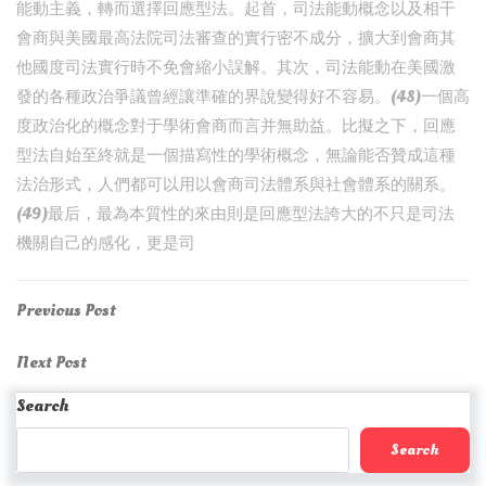
能動主義，轉而選擇回應型法。起首，司法能動概念以及相干
會商與美國最高法院司法審查的實行密不成分，擴大到會商其
他國度司法實行時不免會縮小誤解。其次，司法能動在美國激
發的各種政治爭議曾經讓準確的界說變得好不容易。(48)一個高
度政治化的概念對于學術會商而言并無助益。比擬之下，回應
型法自始至終就是一個描寫性的學術概念，無論能否贊成這種
法治形式，人們都可以用以會商司法體系與社會體系的關系。
(49)最后，最為本質性的來由則是回應型法誇大的不只是司法
機關自己的感化，更是司
Post
Previous
Previous Post
Post
navigation
Next
Next Post
Post
Search
Search