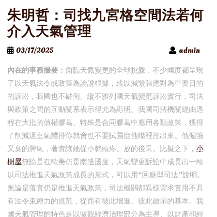
朱明哲：司找九宮格空間法若何
介入天氣管理
03/17/2025
admin
內在的事務撮要：
面臨天氣變更的全球挑釁，不少國度都呈現
了以天氣法令或政策為論證根據，或以減緊張應對為重要目的
的訴訟，我國也不破例。縱不雅列國天氣變更訴訟實行，司法
與政策之間的互動關系表示得尤為顯明。我國司法機關經由過
程在大批的債權膠葛、特殊是合同膠葛中應用各類政策，獲得
了削減溫室氣體排你就會也不要試圖從他嘴裡挖出來。他倔強
又臭的脾氣，著實讓她從小就頭疼。放的後果。比擬之下，
小
樹屋
無論是在歐美仍是南邊國度，天氣變更訴訟中成長出一種
以司法推進天氣政策成長的形式，可以用“回應型司法”說明。
無論是落實仍是推進天氣政策，司法機關都異樣需求實用不具
有法令束縛力的規范，從而有彼此增進、彼此啟示的基本。我
國天氣管理的特色是以微觀經濟治理部分為主導、以財產和經