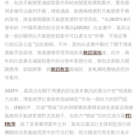
件，包含天氣變更減緩類案件和睦候變更順應類案件。重視應
用多種司法裁判手腕，增進減緩、順應兩種應對天氣變更手腕
的落地，推進構開國家天氣變更應對管理系統。”在2021年6月
發布的《中國周遭的狀況資本審訊(2020)》白皮書中，最高法
進一個步驟明白天氣變更類案件可以產生在“刑事、平易近事、
行政以及公益”訴訟範疇。不外，新的白皮書中刪往了關于增進
應敵手段落地、推進建構管理系統的表
舞蹈場地
達。此外，兩
年的白皮書在減緩類案件的分類年夜體分歧，都包含新動力開
闢應用、節能辦事、節
舞蹈教室
能減排、臭氧層耗費物資把持
等案件。
2021年，最高法在關于周遭的狀況資本審訊的看法中把“助推動
力反動，增進經濟社會綠色低碳轉型”作為一個自力的部門提
出。(18)此中，完成“雙碳”目的與辦事財產構造綠色進級這兩條
義務與天氣變更應對尤其相干。在助力“雙碳”目的完成方面
1對
1教學
，除了妥善審理案件之外，最高法還決計支撐和監視行政
機關依法查處碳買賣中的守法行動、助力構成可再生動力為主