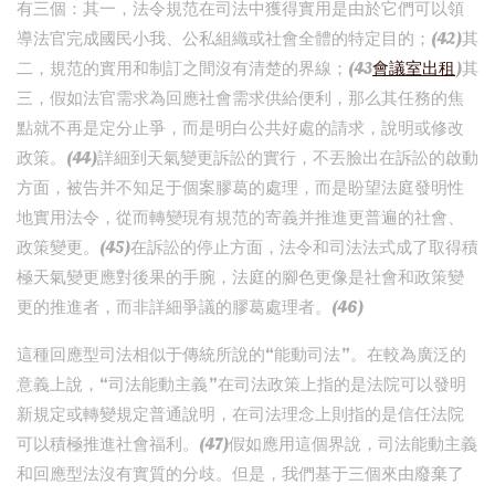
有三個：其一，法令規范在司法中獲得實用是由於它們可以領
導法官完成國民小我、公私組織或社會全體的特定目的；(42)其
二，規范的實用和制訂之間沒有清楚的界線；(43
會議室出租
)其
三，假如法官需求為回應社會需求供給便利，那么其任務的焦
點就不再是定分止爭，而是明白公共好處的請求，說明或修改
政策。(44)詳細到天氣變更訴訟的實行，不丟臉出在訴訟的啟動
方面，被告并不知足于個案膠葛的處理，而是盼望法庭發明性
地實用法令，從而轉變現有規范的寄義并推進更普遍的社會、
政策變更。(45)在訴訟的停止方面，法令和司法法式成了取得積
極天氣變更應對後果的手腕，法庭的腳色更像是社會和政策變
更的推進者，而非詳細爭議的膠葛處理者。(46)
這種回應型司法相似于傳統所說的“能動司法”。在較為廣泛的
意義上說，“司法能動主義”在司法政策上指的是法院可以發明
新規定或轉變規定普通說明，在司法理念上則指的是信任法院
可以積極推進社會福利。(47)假如應用這個界說，司法能動主義
和回應型法沒有實質的分歧。但是，我們基于三個來由廢棄了