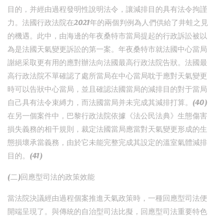
目的，并經由過程發明性說明法令，讓減排目的具有法令拘謹
力。法國行政法院在2021年的兩個判例為人們供給了井蛙之見
的機遇。此中，由海邊的年夜桑特市當局提起的行政訴訟被以
為是法國天氣變更訴訟的第一案。年夜桑特市就法國中心當局
謝絕采取更有用的應對辦法向法國最高行政法院告狀。法國最
高行政法院不單確認了處所當局在中心當局耽于應對天氣變更
時可以告狀中心當局，並且確認法國當局的減排目的對于當局
自己具有法令束縛力，而法國當局并未完成其減排打算。(40)
在另一個案件中，巴黎行政法院依據《法公民法典》生態傷害
損失義務的相干規則，裁定法國當局應當對天氣變更形成的生
態損壞承當義務，由於它未能完整完成其設定的溫室氣體減排
目的。(41)
(二)回應型司法的政策效能
當法院決議經由過程個案推進天氣政策時，一種回應型司法便
開端呈現了。與傳統的自治型司法比擬，回應型司法重要特色