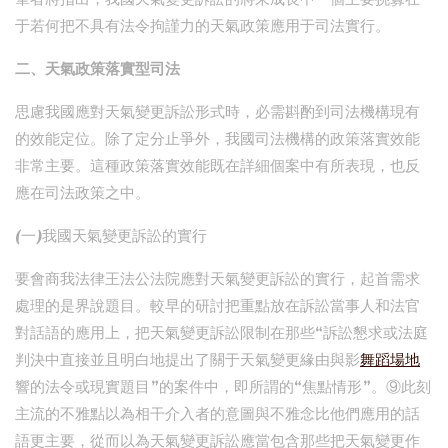
于若何把不具有法令拘謹力的天氣政策應用于司法實行。
二、天氣政策落實型司法
思慮我國應對天氣變更訴訟形式時，必需斟酌到司法機構現有
的效能定位。除了定分止爭外，我國司法機構的政策落實效能
非常主要。這種政策落實效能既在詳細個案中有所表現，也反
應在司法政策之中。
(一)我國天氣變更訴訟的實行
要會商我法律王法公法院應對天氣變更訴訟的實行，起首需求
處理的是界說題目。較早的研討把重點放在訴訟當事人和法官
對話語的應用上，把天氣變更訴訟限制在那些“訴訟懇求或法庭
判決中直接並且明白地提出了關于天氣變更緣由與影
舞蹈場地
響的法令或現實題目”的案件中，即所謂的“焦點情形”。⑨此刻
主流的不雅點以為相干介入者的意圖與不雅念比他們應用的話
語更主要，從而以為天氣變更訴訟應當包含那些把天氣變更作