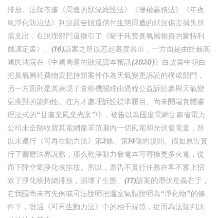
排放。法院依據《周遭的狀況維護法》《侵權義務法》《年夜
氣淨化防治法》判決原告賠還償付生態周遭的狀況傷害損失所
需支出，在說理部門還徵引了《關于耗費臭氧層物資的蒙特利
爾議定書》。(16)該案之所以惹起高度器重，一方面是由於最高
國民法院在《中國周遭的狀況資本審訊(2020)》白皮書中明白
把臭氧層耗費物資把持類案件作為天氣變更訴訟的構成部門，
另一方面則是其表現了查察機關經由過程公益訴訟參與天氣變
更應對的能夠性。在方才處理訴訟標準題目、尚未開端實體審
理法式的“甘肅棄風棄光案”中，被告以為國度電網甘肅省電力
公司未全額收買其電網籠罩范圍內一切風電和光伏發電量，所
以未遵行《可再生動力法》第2條、第14條的規則。假如原告實
行了響應法界說務，那么乾淨動力發電本可替換更多火電，從
而下降空氣淨化物排放。所以，原告不實行任務在客不雅上招
致了淨化物持續排放，損壞了生態。(17)該案的潛伏意義在于，
在我國尚未有先例或司法說明把溫室氣體說明為“淨化物”的條
件下，激活《可再生動力法》中的相干規范，從而為法院判決