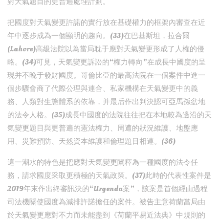
對天氣題目的更普遍處理計劃。
把國度對天氣變更許諾的實行放在基礎權力的框架內審查在近
年中逐步成為一個顯明的趨向。(33)在巴基斯坦，拉合爾
(Lahore)高級法院以為當局耽于應對天氣變更形成了人權的侵
略。(34)可見，天氣變更訴訟的“權力轉向”在成長中國度的呈
現并不晚于發財國度。哥倫比亞的最高法院在一個案件中進一
個步驟會商了代際公理與連合、私家機構在天氣變更中的義
務、人類對生態體系的依靠，并最后作出判決認可亞馬孫盆地
的法令人格。(35)成長中國度的法院往往把在本地較為邊沿的天
氣變更題目與更普遍的憲法權力、周遭的狀況維護、地盤應
用、災難預防、天然資本維護和倫理題目相連。(36)
這一潮水的特色是把應對天氣變更闡釋為一種國度的法令任
務，請求國度采取更積極的天氣政策。(37)此時的代表性案件是
2019年末作出終審訊決的“Urgenda案”，該案是首個經由過程
司法機關使國度為減排許諾擔任的案件。被告主意荷蘭當局由
於天氣變更應對不力而未能盡到《荷蘭平易近法典》中規則的