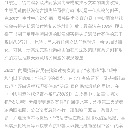
判規定，從而讓各級法院落實尚未構成法令文本的國度政策。
生態周遭的狀況傷害損失賠還償付軌制就是一個典範的例子。
在2017年中共中心辦公廳、國務院辦公廳印發《生態周遭的狀
況傷害損失賠還償付軌制改造計劃》后，最高法在2019年即出
臺了《關于審理生態周遭的狀況傷害損失賠還償付案件的若干
規則(試行)》。此時，尚未有任何立法任務對這一軌制加以細
化。可見，最高法完整能夠經由過程司法政策以更為深刻和耐
久的方法推動天氣範疇的周遭的狀況變遷。
2021年的國務院當局任務陳述初次寫進了“碳達峰”和“碳中
和”(以下簡稱：“雙碳”)的概念。在此年夜佈景下，司法機關肩
負起了經由過程審理案件為“雙碳”目的保駕護航的重擔。在
《中國周遭的狀況資本審訊(2019)》白皮書中，最高法初次
把“依法審理天氣變更應對案件”作回覆此事，然後第二天隨秦
家商團離開。公公婆婆急得不行，讓他啞口無言。為自力一
節，并遲疑滿志地提出：“依法審理在應對因排放溫室氣體、臭
氧層損耗物資等直接或直接影響天氣變更經過歷程中發生的案