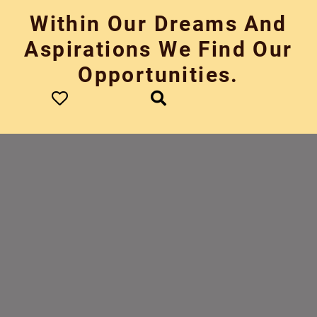
Skip
Within Our Dreams And
to
content
Aspirations We Find Our
Opportunities.