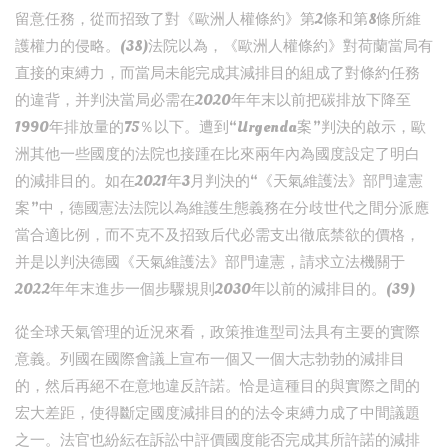
留意任務，從而招致了對《歐洲人權條約》第2條和第8條所維
護權力的侵略。(38)法院以為，《歐洲人權條約》對荷蘭當局有
直接的束縛力，而當局未能完成其減排目的組成了對條約任務
的違背，并判決當局必需在2020年年末以前把碳排放下降至
1990年排放量的75％以下。遭到“Urgenda案”判決的啟示，歐
洲其他一些國度的法院也接踵在比來兩年內為國度設定了明白
的減排目的。如在2021年3月判決的“《天氣維護法》部門違憲
案”中，德國憲法法院以為維護生態義務在分歧世代之間分派應
當合適比例，而不克不及招致后代必需支出徹底禁欲的價格，
并是以判決德國《天氣維護法》部門違憲，請求立法機關于
2022年年末進步一個步驟規則2030年以前的減排目的。(39)
從全球天氣管理的近況來看，政策推進型司法具有主要的實際
意義。列國在國際會議上宣布一個又一個大志勃勃的減排目
的，然后再絕不在意地違反許諾。恰是這種目的與實際之間的
宏大差距，使得斷定國度減排目的的法令束縛力成了中間議題
之一。法官也紛紜在訴訟中評價國度能否完成其所許諾的減排