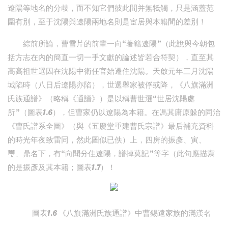
遼陽等地名的分歧，而不知它們彼此間并無牴觸，只是涵蓋范
圍有別，至于沈陽與遼陽兩地名則是宦居與本籍間的差別！
綜前所論，曹雪芹的前輩一向“著籍遼陽”（此說與今朝包
括方志在內的簡直一切一手文獻的論述皆若合符契），直至其
高高祖世選因在沈陽中衛任官始遷住沈陽。天啟元年三月沈陽
城陷時（八日后遼陽亦陷），世選舉家被俘或降，《八旗滿洲
氏族通譜》（略稱《通譜》）是以稱曹世選“世居沈陽處
所”（圖表1.6），但曹家仍以遼陽為本籍。在馮其庸原躲的同治
《曹氏譜系全圖》（與《五慶堂重建曹氏宗譜》最后補充資料
的時光年夜致雷同，然此圖似已佚）上，四房的振彥、寅、
璽、鼎名下，有“向聞分住遼陽，譜掉莫記”等字（此句應描寫
的是振彥及其本籍；圖表1.7）！
圖表1.6 《八旗滿洲氏族通譜》中曹錫遠家族的滿漢名