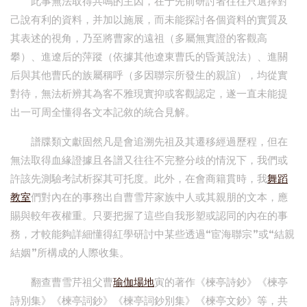
此事無法取得共鳴的主因，在于先前研討者往往只選擇對
己說有利的資料，并加以施展，而未能探討各個資料的實質及
其表述的視角，乃至將曹家的遠祖（多屬無實證的客觀高
攀）、進遼后的萍蹤（依據其他遼東曹氏的昏黃說法）、進關
后與其他曹氏的族屬稱呼（多因聯宗所發生的親誼），均從實
對待，無法析辨其為客不雅現實抑或客觀認定，遂一直未能提
出一可周全懂得各文本記敘的統合見解。
譜牒類文獻固然凡是會追溯先祖及其遷移經過歷程，但在
無法取得血緣證據且各譜又往往不完整分歧的情況下，我們或
許該先測驗考試析探其可托度。此外，在會商籍貫時，我
舞蹈
教室
們對內在的事務出自曹雪芹家族中人或其親朋的文本，應
賜與較年夜權重。只要把握了這些自我形塑或認同的內在的事
務，才較能夠詳細懂得紅學研討中某些透過“宦海聯宗”或“結親
結姻”所構成的人際收集。
翻查曹雪芹祖父曹
瑜伽場地
寅的著作《楝亭詩鈔》《楝亭
詩別集》《楝亭詞鈔》《楝亭詞鈔別集》《楝亭文鈔》等，共