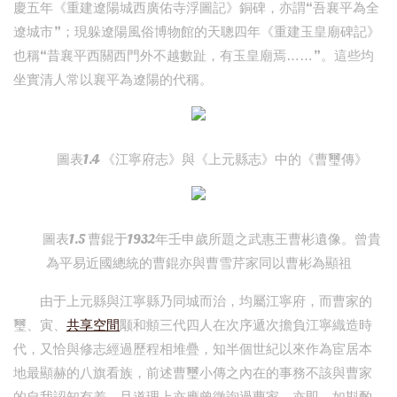
慶五年《重建遼陽城西廣佑寺浮圖記》銅碑，亦謂“吾襄平為全
遼城市”；現躲遼陽風俗博物館的天聰四年《重建玉皇廟碑記》
也稱“昔襄平西關西門外不越數趾，有玉皇廟焉……”。這些均
坐實清人常以襄平為遼陽的代稱。
圖表1.4 《江寧府志》與《上元縣志》中的《曹璽傳》
圖表1.5 曹錕于1932年壬申歲所題之武惠王曹彬遺像。曾貴
為平易近國總統的曹錕亦與曹雪芹家同以曹彬為顯祖
由于上元縣與江寧縣乃同城而治，均屬江寧府，而曹家的
璽、寅、
共享空間
颙和頫三代四人在次序遞次擔負江寧織造時
代，又恰與修志經過歷程相堆疊，知半個世紀以來作為宦居本
地最顯赫的八旗看族，前述曹璽小傳之內在的事務不該與曹家