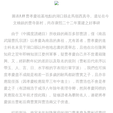
圖表1.11 曹孝慶祖墓地點的湖口縣走馬嶺西真寺。遺址在今
文橋鎮的曹寺新村，尚存康熙二十二年重建之好事碑
由于《中國度譜總目》所收錄的兩百多部曹譜，僅《南昌
武陽曹氏宗譜》以孝慶為南昌的鼻祖，尤有甚者，曹孝慶的進
士科名未見于湖口縣以外他地志書的選舉志，且他在出任隆興
知府之翌年即轉知浙江婺州軍事，疑曹孝慶自己并不曾遷籍隆
興。又，經斟酌年紀的差距以及取名的規則（曹彬后代依序以
帶玉、人、言、日、水字根的字表現行輩字派），我們也可揣
度孝慶盡不成能是相差一百多歲的駙馬都尉曹實之子，且亦非
應龍侄孫（因孝慶較應龍早三年中進士），而曹浩也不會是孝
慶之子（有譜稱浩于咸淳八年除年夜理寺卿，然與孝慶同榜的
黃應龍在五年前才授此職）。疑修譜者為攀附名人，遂硬將孝
慶拔出曹彬后裔曹實與曹浩兩父子傍邊。
綜前所論，南宋末年知隆興府的湖口曹孝慶為曹彬或曹端