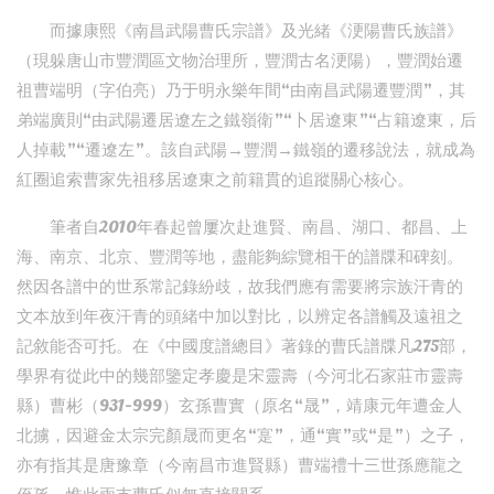
而據康熙《南昌武陽曹氏宗譜》及光緒《浭陽曹氏族譜》
（現躲唐山市豐潤區文物治理所，豐潤古名浭陽），豐潤始遷
祖曹端明（字伯亮）乃于明永樂年間“由南昌武陽遷豐潤”，其
弟端廣則“由武陽遷居遼左之鐵嶺衛”“卜居遼東”“占籍遼東，后
人掉載”“遷遼左”。該自武陽→豐潤→鐵嶺的遷移說法，就成為
紅圈追索曹家先祖移居遼東之前籍貫的追蹤關心核心。
筆者自2010年春起曾屢次赴進賢、南昌、湖口、都昌、上
海、南京、北京、豐潤等地，盡能夠綜覽相干的譜牒和碑刻。
然因各譜中的世系常記錄紛歧，故我們應有需要將宗族汗青的
文本放到年夜汗青的頭緒中加以對比，以辨定各譜觸及遠祖之
記敘能否可托。在《中國度譜總目》著錄的曹氏譜牒凡275部，
學界有從此中的幾部鑒定孝慶是宋靈壽（今河北石家莊市靈壽
縣）曹彬（931-999）玄孫曹實（原名“晟”，靖康元年遭金人
北擄，因避金太宗完顏晟而更名“寔”，通“實”或“是”）之子，
亦有指其是唐豫章（今南昌市進賢縣）曹端禮十三世孫應龍之