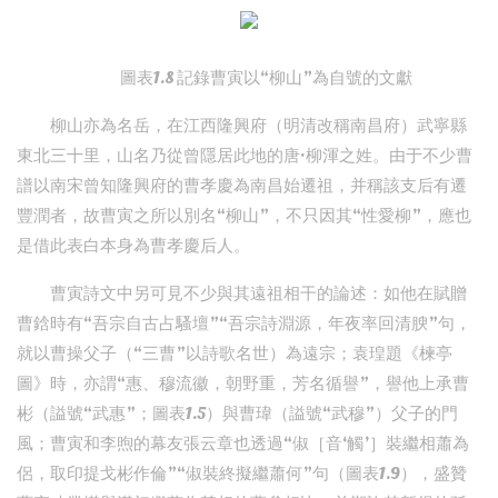
圖表1.8 記錄曹寅以“柳山”為自號的文獻
柳山亦為名岳，在江西隆興府（明清改稱南昌府）武寧縣
東北三十里，山名乃從曾隱居此地的唐·柳渾之姓。由于不少曹
譜以南宋曾知隆興府的曹孝慶為南昌始遷祖，并稱該支后有遷
豐潤者，故曹寅之所以別名“柳山”，不只因其“性愛柳”，應也
是借此表白本身為曹孝慶后人。
曹寅詩文中另可見不少與其遠祖相干的論述：如他在賦贈
曹鋡時有“吾宗自古占騷壇”“吾宗詩淵源，年夜率回清腴”句，
就以曹操父子（“三曹”以詩歌名世）為遠宗；袁瑝題《楝亭
圖》時，亦謂“惠、穆流徽，朝野重，芳名循譽”，譽他上承曹
彬（謚號“武惠”；圖表1.5）與曹瑋（謚號“武穆”）父子的門
風；曹寅和李煦的幕友張云章也透過“俶［音‘觸’］裝繼相蕭為
侶，取印提戈彬作倫”“俶裝終擬繼蕭何”句（圖表1.9），盛贊