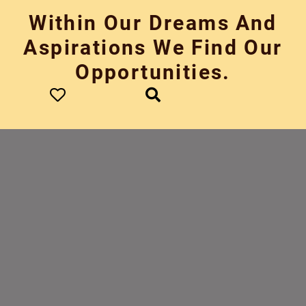
Skip
Within Our Dreams And
to
content
Aspirations We Find Our
Opportunities.