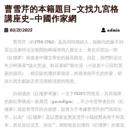
曹雪芹的本籍題目–文找九宮格
講座史–中國作家網
03/21/2025
admin
曹雪芹（約1716-1763）及其同時期的人，能夠均想象不到
這位活著時沒沒無聞的崎嶇潦倒八旗文士，會在后世以一部
《紅樓夢》就進進中國文學史的最高殿堂。但是，我們對這位
年少時過著“猛火烹油、鮮花著錦”般生涯（小說第十三回對賈
家的描寫），稍后陡然遭抄家籍沒，終致潦倒平生的作家，卻
持久因文獻缺乏而完善較清楚的熟悉。
自胡適的《紅樓夢考據》一文于1921年問世后，其所揭舉
的新紅學構成一新典范（paradigm），不少今世學者信任《紅
樓夢》就是曹雪芹的自敘體，故努力于考據曹雪芹的門第與生
平，以為“《紅樓夢》是以曹家史實及雪芹小我經歷為骨干和底
本，然后加以交叉、拆合”，期盼能是以懂得《紅樓夢》的要旨