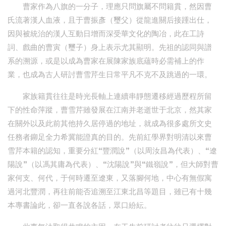
曹家作為八旗的一分子，理應只問旗屬不問籍貫，然因曹
氏流著漢人血液，且于曹振彥（璽父）從龍進關后接踵出仕，
因與被統治的漢人互動日增而深受華文化的陶冶，此在工詩
詞、戲曲的曹寅（璽子）身上表示尤其顯明。先祖的認同與譜
系的溯源，或是以成為曹家在展陳家族底蘊時必需補上的作
業，也成為古人研討曹雪芹生日常平凡不克不及跳過的一環。
家族籍貫往往是時光長軸上連續串靜態遷移經過歷程所留
下的性命萍蹤，曹雪芹雖發展在江南并老逝世于北京，然其家
在關外以及此前其他持久居停過的地址，就成為很多處所文史
任務者鉚足全力希冀能證真的目的。先前紅學界對明清以來曹
雪芹本籍的認知，重要分紅“豐潤說”（以周汝昌為代表）、“遼
陽說”（以馮其庸為代表）、“沈陽說”與“鐵嶺說”，但大師對曹
家何支、何代，于何時遷至遼東，又落腳何地，中心有無假寓
過河北豐潤，再往前能否追溯至江東北昌等題目，雖已有十幾
本專書論此，卻一直各說各話，眾口紛紜。