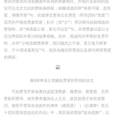
曹寅功業堪與漢初繼蕭作甚相的曹參相比，并期許其新得的孫
兒可以允文允武的曹彬做模範；納蘭成德則用“籍甚平陽，羨奕
葉，傳播芳譽”句，吹噓厚交曹寅出生累世（即所謂的“奕葉”）
流芳的平陽侯曹參世家；杜岕（音“介”）寄詩甫任姑蘇織造的
曹寅時，其“倘遇蓋公輩，蒼生可以安”句，亦用曹參以蓋公之
言治齊因此年夜治的故事相勉。此外，敦誠作詩寄懷好友雪芹
時，亦有“少陵昔贈曹將軍，曾曰魏武之子孫。君又無乃將軍
后，于今環堵蓬蒿屯”句，指其為魏武帝曹操以及唐代將軍曹霸
的裔孫。
圖表1.9 張云章觸及曹寅和李煦的詩文
可知曹雪芹家族應自認是漢曹參、魏曹操、唐曹霸、北宋
曹彬和曹瑋、南宋曹孝慶諸名人之后，故其親朋才有前述贊
詞。無怪乎曹寅在他創作的傳奇《續琵琶》（《紅樓夢》第五
十四回賈母曾說起此作品）中，替其遠祖曹操“故為遮飾”，以