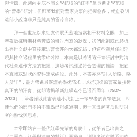
與情節。此趨向令底本屬文學範疇的“紅學”延長進史學范疇
的“曹學”研討，但跟著我們對曹家史事的把握愈多，就愈發明
這部小說遠非只是純真的雪芹自敘。
拜一個世紀以來紅友們展天蓋地搜索相干材料之賜，加上
年夜數據時期材料豐盛的研討周遭的狀況，我們此刻或已爬梳
出存世文獻中直接牽涉曹雪芹的大都記錄，但這些顯然僅能浮
現其性命過程里的零碎萍蹤，本書是以將透過汗青研討中對清
代社會運作方法的把握，測驗考試經過符合道理的推論，把底
本直接或點狀的資料連成線段。此外，本書亦將“詳人所略、略
人所詳”，盡力帶進最嚴謹的學術請求，以從頭復原曹家最接近
真正的的汗青。從胡適揭舉新紅學迄今已過百周年（1921-
2023），筆者謹以此書表達小我對上一輩學者的真摯敬意，即
便他們的部門學術不雅點已稍嫌過期，但一直激起著后世研討
者的熱忱與思慮。
本章即站在一整代紅學先輩的肩膀上，從筆者已出書之
《二重奏：紅學與清史的對話》再動身，測驗考試有體系地梳