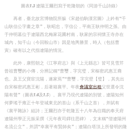
圖表1.3 遼陽王爾烈寫于乾隆朝的《同游千山詩錄》
再者，臺北故宮博物院所躲《宋趙伯駒漢宮圖》上鈐有“千
山耿信公字畫之章”，耿昭忠，字信公，平南王耿仲明之孫。由
于仲明墓位于遼陽西北梅家花圃村南，耿家的宗祠懷王寺亦在
城內，知千山（今回鞍山市）因是地輿勝景，時人（包括曹
寅）確有以之代指遼陽的情況。
此外，康熙朝之《江寧府志》與《上元縣志》皆可見雪芹
曾祖曹璽的小傳，分辨記稱“曹璽，字完璧，宋樞密武惠王裔
也。及王父寶宦沈陽，遂家焉”“曹璽，字完壁【璧】，其先出
自宋樞密武惠王彬，后著籍襄平。年夜
會議室出租
父世選令沈
陽有聲”（圖表1.4及1.5）。襄平乃現代遼陽的別號，遼陽知州
何夢瑤于雍正十年登城東北的首山（系千山之首），并賦有
《襄平雜詠》組詩；王爾烈亦于乾隆五十八年為往職的奉天府
遼陽州學正元振采撰《元年夜司鐸往思碑》，文末稱“偕遼陽州
名流公立”，并謂“幸襄平有賢師矣”；遼陽白塔頂上所發明的隆