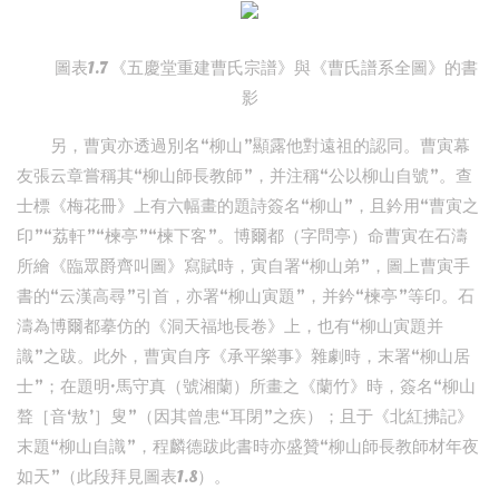
圖表1.7 《五慶堂重建曹氏宗譜》與《曹氏譜系全圖》的書
影
另，曹寅亦透過別名“柳山”顯露他對遠祖的認同。曹寅幕
友張云章嘗稱其“柳山師長教師”，并注稱“公以柳山自號”。查
士標《梅花冊》上有六幅畫的題詩簽名“柳山”，且鈐用“曹寅之
印”“荔軒”“楝亭”“楝下客”。博爾都（字問亭）命曹寅在石濤
所繪《臨眾爵齊叫圖》寫賦時，寅自署“柳山弟”，圖上曹寅手
書的“云漢高尋”引首，亦署“柳山寅題”，并鈐“楝亭”等印。石
濤為博爾都摹仿的《洞天福地長卷》上，也有“柳山寅題并
識”之跋。此外，曹寅自序《承平樂事》雜劇時，末署“柳山居
士”；在題明·馬守真（號湘蘭）所畫之《蘭竹》時，簽名“柳山
聱［音‘敖’］叟”（因其曾患“耳閉”之疾）；且于《北紅拂記》
末題“柳山自識”，程麟德跋此書時亦盛贊“柳山師長教師材年夜
如天”（此段拜見圖表1.8）。