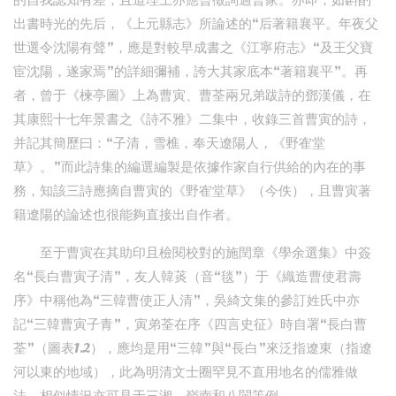
的自我認知有差，且道理上亦應曾徵詢過曹家。亦即，如斟酌
出書時光的先后，《上元縣志》所論述的“后著籍襄平。年夜父
世選令沈陽有聲”，應是對較早成書之《江寧府志》“及王父寶
宦沈陽，遂家焉”的詳細彌補，誇大其家底本“著籍襄平”。再
者，曾于《楝亭圖》上為曹寅、曹荃兩兄弟跋詩的鄧漢儀，在
其康熙十七年景書之《詩不雅》二集中，收錄三首曹寅的詩，
并記其簡歷曰：“子清，雪樵，奉天遼陽人，《野隺堂
草》。”而此詩集的編選編製是依據作家自行供給的內在的事
務，知該三詩應摘自曹寅的《野隺堂草》（今佚），且曹寅著
籍遼陽的論述也很能夠直接出自作者。
至于曹寅在其助印且檢閱校對的施閏章《學余選集》中簽
名“長白曹寅子清”，友人韓菼（音“毯”）于《織造曹使君壽
序》中稱他為“三韓曹使正人清”，吳綺文集的參訂姓氏中亦
記“三韓曹寅子青”，寅弟荃在序《四言史征》時自署“長白曹
荃”（圖表1.2），應均是用“三韓”與“長白”來泛指遼東（指遼
河以東的地域），此為明清文士圈罕見不直用地名的儒雅做