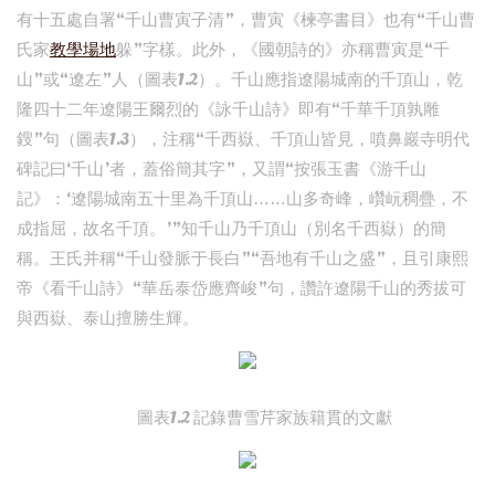
有十五處自署“千山曹寅子清”，曹寅《楝亭書目》也有“千山曹
氏家
教學場地
躲”字樣。此外，《國朝詩的》亦稱曹寅是“千
山”或“遼左”人（圖表1.2）。千山應指遼陽城南的千頂山，乾
隆四十二年遼陽王爾烈的《詠千山詩》即有“千華千頂孰雕
鎪”句（圖表1.3），注稱“千西嶽、千頂山皆見，噴鼻巖寺明代
碑記曰‘千山’者，蓋俗簡其字”，又謂“按張玉書《游千山
記》：‘遼陽城南五十里為千頂山……山多奇峰，巑岏稠疊，不
成指屈，故名千頂。’”知千山乃千頂山（別名千西嶽）的簡
稱。王氏并稱“千山發脈于長白”“吾地有千山之盛”，且引康熙
帝《看千山詩》“華岳泰岱應齊峻”句，讚許遼陽千山的秀拔可
與西嶽、泰山擅勝生輝。
圖表1.2 記錄曹雪芹家族籍貫的文獻