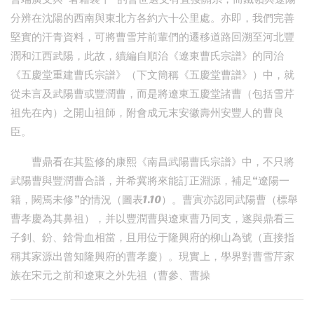
分辨在沈陽的西南與東北方各約六十公里處。亦即，我們完善
堅實的汗青資料，可將曹雪芹前輩們的遷移道路回溯至河北豐
潤和江西武陽，此故，續編自順治《遼東曹氏宗譜》的同治
《五慶堂重建曹氏宗譜》（下文簡稱《五慶堂曹譜》）中，就
從未言及武陽曹或豐潤曹，而是將遼東五慶堂諸曹（包括雪芹
祖先在內）之開山祖師，附會成元末安徽壽州安豐人的曹良
臣。
曹鼎看在其監修的康熙《南昌武陽曹氏宗譜》中，不只將
武陽曹與豐潤曹合譜，并希冀將來能訂正淵源，補足“遼陽一
籍，闕焉未修”的情況（圖表1.10）。曹寅亦認同武陽曹（標舉
曹孝慶為其鼻祖），并以豐潤曹與遼東曹乃同支，遂與鼎看三
子釗、鈖、鋡骨血相當，且用位于隆興府的柳山為號（直接指
稱其家源出曾知隆興府的曹孝慶）。現實上，學界對曹雪芹家
族在宋元之前和遼東之外先祖（曹參、曹操