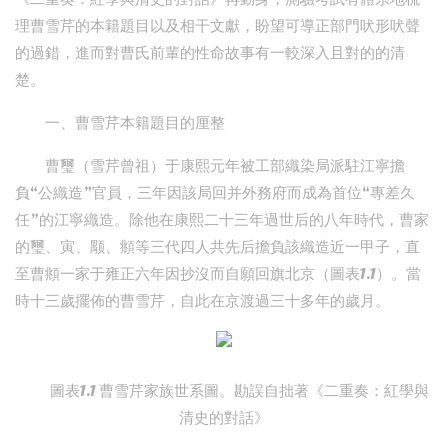
理曹雪芹的本籍題目以及相干文獻，盼望可導正部門吠形吠聲
的過錯，進而對曹氏前輩的性命故事有一較深入且對的的清
楚。
一、曹雪芹本籍題目的厘整
曹璽（雪芹曾祖）于康熙元年被工部織染局派駐江寧擔
負“公織造”官員，三年因該局回并外務府而成為首位“專差久
任”的江寧織造。除他在康熙二十三年過世后的八年時代，曹家
的璽、寅、颙、頫等三代四人共先后擔負該織造近一甲子，直
至曹頫一家于雍正六年因抄沒而自願回旗北京（圖表1.1）。當
時十三歲擺佈的曹雪芹，自此在京渡過三十多年的歲月。
圖表1.1 曹雪芹家族世系圖。勘誤自拙著《二重奏：紅學與
清史的對話》