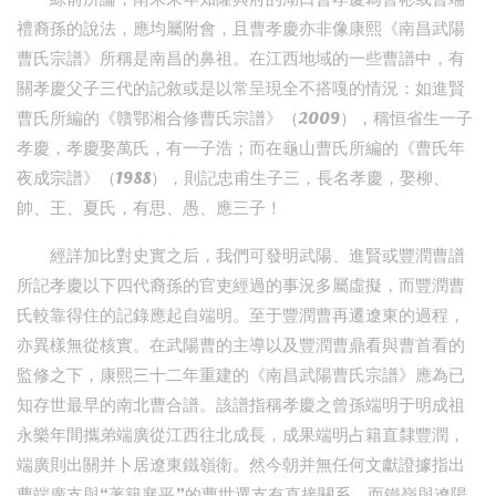
禮裔孫的說法，應均屬附會，且曹孝慶亦非像康熙《南昌武陽
曹氏宗譜》所稱是南昌的鼻祖。在江西地域的一些曹譜中，有
關孝慶父子三代的記敘或是以常呈現全不搭嘎的情況：如進賢
曹氏所編的《贛鄂湘合修曹氏宗譜》（2009），稱恒省生一子
孝慶，孝慶娶萬氏，有一子浩；而在龜山曹氏所編的《曹氏年
夜成宗譜》（1988），則記忠甫生子三，長名孝慶，娶柳、
帥、王、夏氏，有思、愚、應三子！
經詳加比對史實之后，我們可發明武陽、進賢或豐潤曹譜
所記孝慶以下四代裔孫的官吏經過的事況多屬虛擬，而豐潤曹
氏較靠得住的記錄應起自端明。至于豐潤曹再遷遼東的過程，
亦異樣無從核實。在武陽曹的主導以及豐潤曹鼎看與曹首看的
監修之下，康熙三十二年重建的《南昌武陽曹氏宗譜》應為已
知存世最早的南北曹合譜。該譜指稱孝慶之曾孫端明于明成祖
永樂年間攜弟端廣從江西往北成長，成果端明占籍直隸豐潤，
端廣則出關并卜居遼東鐵嶺衛。然今朝并無任何文獻證據指出
曹端廣支與“著籍襄平”的曹世選支有直接關系，而鐵嶺與遼陽