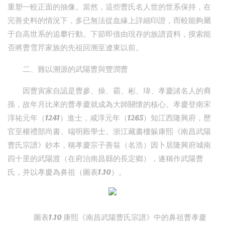
重塑一較正面的抽像。當然，這些曹氏名人世的世系保持，在
完善史料的情況下，多已無法從血緣上詳細印證，而較能夠屬
于自高世系的追攀行動。下節即借由現存的族譜資料，摸索能
否將曹雪芹家族的先祖回溯至遼東以前。
二、難以溯源的武陽曹與豐潤曹
因曹寅家自認是曹參、操、霸、彬、瑋、孝慶諸名人的裔
孫，故年月比來的曹孝慶就成為大師關懷的核心。孝慶登南宋
淳祐元年（1241）進士，咸淳元年（1265）知江西隆興府，歷
官至權禮部尚書、端明殿學士。浙江藏書樓躲康熙《南昌武陽
曹氏宗譜》鈔本，稱孝慶宗子善翁（名浩）因卜居隆興府城南
四十里的武陽渡（在府治南昌縣的長定鄉），遂稱作武陽曹
氏，并以孝慶為鼻祖（圖表1.10）。
圖表1.10 康熙《南昌武陽曹氏宗譜》中的鼻祖曹孝慶