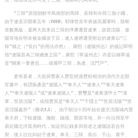
法，相似情況亦可見于三湘、嶺南和八閩等例。
“三韓”原指朝鮮半島南部的馬韓、辰韓和弁韓三個小國，
由于遼圣宗開泰五年（1016）耶律世良年夜破高麗軍時，除斬
首數萬級，還將大批來自三韓的俘虜遷置遼東，故當沈陽、遼
陽等地在明末被金國攻下后，遼人遂將遭受附近的遼東以“三
韓”稱之（“長白”的用法亦然）。康熙《遼陽州志》的後記即明
指“遼陽昔為三韓總會之區”，康熙《寧遠州志》亦是以稱寧遠
是“關東一要會也……雄麗甲三韓，為遼、沈門戶”。
更有甚者，大批與曹家人歷宦經過歷程相涉的清代方志類
官書中，有謂振彥是“遼陽人”“奉天人”“遼東人”“奉天遼東
人”“奉天遼陽人”或“遼東遼陽人”，曹璽是“遼東漢甲士”“漢
軍，世居沈陽”，或指曹寅是“奉天人”“千隱士”“世居沈陽”“世
居沈陽處所”（圖表1.2）。由于順治十四年始在盛京沈陽城內置
奉天府，下轄遼陽、撫順、鐵嶺、開原等地，并一向沿用至平
易近國北洋當局時代，知這些記錄多與前述之遼陽說若合符
契，後人往往糾結于遼東、奉天、三韓、長白、千山、襄平、