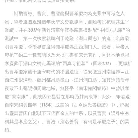
侄孫，惟此兩支曹氏似無直接關系。
斟酌曹彬、曹實、曹應龍與曹孝慶均為史乘中可考之人
物，筆者遂透過幾個年夜型文史數據庫，測驗考試梳理其生平
業績，并在2011年新竹清華年夜學藏書樓裝配“中國方志庫”的
測試中，第一次檢索就勝利于乾隆《湖口縣志》的進士名錄發
明曹孝慶，令學界首度得知孝慶為江西湖口人。接著，筆者又
爬梳了約二十種曹譜以及大批志書和宋元著作，且赴本地覓得
孝慶葬于湖口文橋走馬嶺的“西真寺祖墓”（圖表1.11），更縷析
出曹孝慶家族于唐宋時代的移居途徑：從安徽宣州南陵縣→江
西江州彭澤縣→饒州都昌縣龜山→江州湖口縣，知其進贛后年
夜致不出鄱陽湖周遭地域。無怪乎《南宋館閣續錄》中曾以孝
慶“貫南康”，此或因都昌縣在那時乃隸南康軍。此外，筆者還
自南宋紹興四年（1134）成書的《古今姓氏書辯證》中，挖掘
出靈壽曹氏自彬以下五代百余人的世系，以及曹實（譜牒中有
稱其是孝慶之父）、曹浩（別名善翁，有稱是孝慶之子）的業
績。