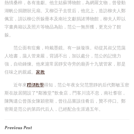
熱情桑梓，各有進獻。他主姑蘇博物館，為網羅文物，曾發動
湖帆公捐贈狀元扇。又柳亞子去世后，他北上，造訪柳夫人鄭
佩宜，請以柳公所躲冊本及南社文獻捐諸博物館，柳夫人即以
字畫典籍以及照片等物品為貽，范公一無所獲，更充分了館
躲。
范公面有痘瘢，時戴墨鏡。有一妹璇珠。幼從其叔父范藹
人唸書，藹人管束嚴，背誦不出，加以處分，范公的記憶力
強，自幼錘煉。他來滬常居靜安寺旁的廟弄十九號管家，那是
任味之的親戚。
家教
近年來
1對1教學
得知，范公年夜女兒范慧靜的后代鄭敏玉密
斯在故居開設了“鄰雅堂”飲食店，門客川流不息，南社耆宿，
陳陶遺公曾孫女陳穎密斯，曾往品嘗該佳肴后，贊不停口。鄭
密斯是范公的第四代后人，已經配合生涯過五年。
Post
Previous
Previous Post