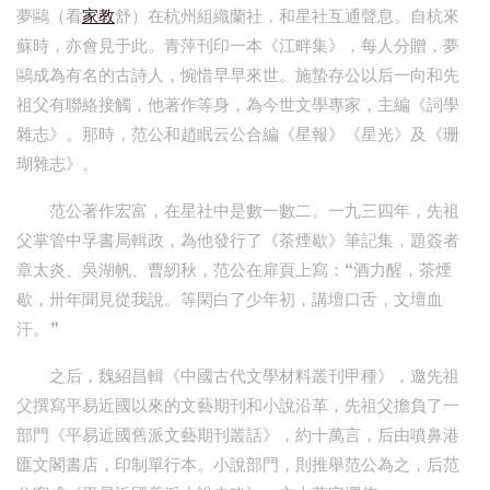
夢鷗（看
家教
舒）在杭州組織蘭社，和星社互通聲息。自杭來
蘇時，亦會見于此。青萍刊印一本《江畔集》，每人分贈，夢
鷗成為有名的古詩人，惋惜早早來世。施蟄存公以后一向和先
祖父有聯絡接觸，他著作等身，為今世文學專家，主編《詞學
雜志》。那時，范公和趙眠云公合編《星報》《星光》及《珊
瑚雜志》。
范公著作宏富，在星社中是數一數二。一九三四年，先祖
父掌管中孚書局輯政，為他發行了《茶煙歇》筆記集，題簽者
章太炎、吳湖帆、曹紉秋，范公在扉頁上寫：“酒力醒，茶煙
歇，卅年聞見從我說。等閑白了少年初，講壇口舌，文壇血
汗。”
之后，魏紹昌輯《中國古代文學材料叢刊甲種》，邀先祖
父撰寫平易近國以來的文藝期刊和小說沿革，先祖父擔負了一
部門《平易近國舊派文藝期刊叢話》，約十萬言，后由噴鼻港
匯文閣書店，印制單行本。小說部門，則推舉范公為之，后范