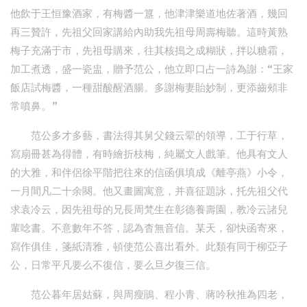
他飲于王恒豫酒家，有梅醬一簋，他津津樂道地佐著酒，幾回
再三贊許，先祖父回家講給內助我先祖母周壽梅聽。這時黃熟
梅子充滿于市，先祖母購來，往其核搗之成糊狀，拌以糖霜，
加工煮透，盛一瓷盅，贈予范公，他立即口占一詩為謝：“王家
飯店試梅醬，一種甜酸醒酒腸。多謝梅妻貽妙制，更添齒頰非
常噴鼻。”
范公多才多藝，書法得其舅父錢云翚的領導，工于行草，
寫扇冊甚為得體，有時繪折枝梅，純屬文人戲筆。他具有文人
的大雅，和伴侶徐平階把往來的信函俱填成《離亭燕》小令，
一月間凡二十余闋。他又畫圖寓意，并喜征題詠，托先祖父代
求袁冷云，因先祖母的兄長周梵生在彰德養壽園，教冷云諸兒
輩唸書。不意數年不答，認為杳無音信。某天，卻快函寄來，
寫作俱佳，箋紙清雅，頓使范公喜出看外。此類有同于柳亞子
公，日常平凡要么不復信，要么旦夕復三信。
范公暮年居姑蘇，與周瘦鵑、程小青、蔣吟秋推為四老，