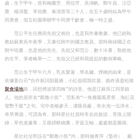
歲，生于甲午，曾和梅蘭芳、周信芳、吳湖帆、鄭午昌、汪亞
塵、楊清盤、李祖夔、秦清曾等二十人，在五十歲時結為甲午
同庚會，假五松園舉辦甲午同庚千齡會，極一時之盛。
范公平生任務與先祖父相仿，也是寫作兼教書。他已經執
教姑蘇東吳年夜學，又兼任附中的國文教員。當時蔣緯國正在
附中唸書，也是他的先生。先祖父和范公，數十冷暑，熟稔他
的生平。筆者略舉一二，先祖父已經和我提起的數例事略。
范公生于甲午六月，乳名愛蓮，學名鏞。煙橋的由來，是
依據姜白石“自作新詞韻最嬌，小紅低唱我吹簫。曲終過盡松陵
聚會場地
路，回想煙波第四橋”的詩意。他是江蘇吳江同里鎮
人。他的居所名“鄰雅小筑”，范私有“一角雅園風景舊，海紅花
發艷于庭”之句。宅中老榆參天，濃蔭長蔽，有水池一泓淨水，
奇旱弗涸，可謂為奇。那時星社社員時常在此敘談，苔痕上階
綠，草色進簾青，又復縹帙緗囊，牙簽玉軸，處處都是圖籍。
星社社址即設在“鄰雅小筑”內，那時施青萍（蟄存）、戴