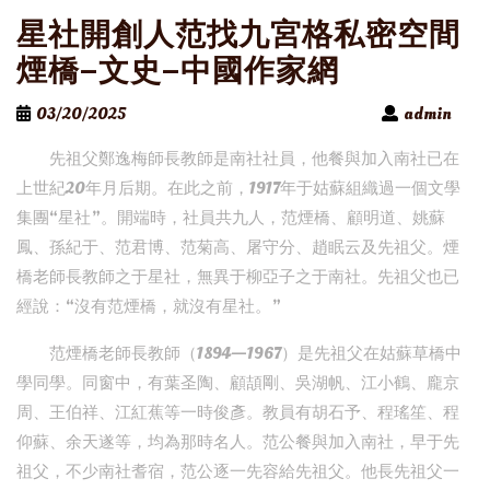
星社開創人范找九宮格私密空間
煙橋–文史–中國作家網
03/20/2025
admin
先祖父鄭逸梅師長教師是南社社員，他餐與加入南社已在
上世紀20年月后期。在此之前，1917年于姑蘇組織過一個文學
集團“星社”。開端時，社員共九人，范煙橋、顧明道、姚蘇
鳳、孫紀于、范君博、范菊高、屠守分、趙眠云及先祖父。煙
橋老師長教師之于星社，無異于柳亞子之于南社。先祖父也已
經說：“沒有范煙橋，就沒有星社。”
范煙橋老師長教師（1894—1967）是先祖父在姑蘇草橋中
學同學。同窗中，有葉圣陶、顧頡剛、吳湖帆、江小鶴、龐京
周、王伯祥、江紅蕉等一時俊彥。教員有胡石予、程瑤笙、程
仰蘇、余天遂等，均為那時名人。范公餐與加入南社，早于先
祖父，不少南社耆宿，范公逐一先容給先祖父。他長先祖父一