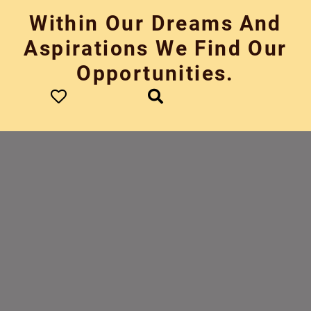
Skip
Within Our Dreams And
to
content
Aspirations We Find Our
Opportunities.