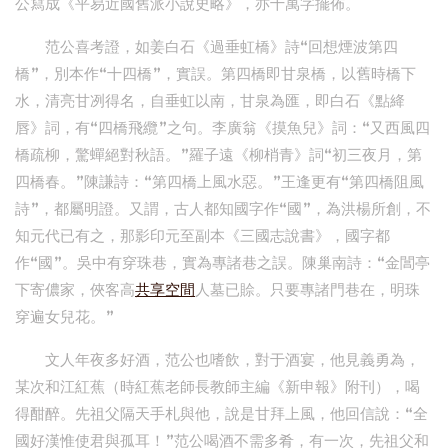
公寫成《平易近國舊派小說史略》，亦十萬字擺佈。
范公喜考證，如姜白石《過垂虹橋》詩“回想煙波第四
橋”，別本作“十四橋”，實誤。第四橋即甘泉橋，以舊時橋下
水，清亮甘冽得名，自垂虹以南，甘泉為匯，即白石《點絳
唇》詞，有“四橋飛纜”之句。李廣翁《摸魚兒》詞：“又西風四
橋疏柳，驚蟬絕對秋語。”羅子遠《柳梢青》詞“初三夜月，第
四橋春。”陳謙詩：“第四橋上風水惡。”王逢更有“第四橋阻風
詩”，都屬明證。又謂，古人都知國字作“國”，為洪楊所創，不
知元代已有之，那影印元至副本《三國志說書》，國字都
作“國”。吳中有穿珠巷，實為專諸巷之誤。陳巢南詩：“金閶亭
下寄儂家，俠客高
共享空間
人墓已賒。只要專諸門巷在，明珠
穿遍女兒花。”
文人年夜多好酒，范公也嗜飲，對于酒宴，他見義勇為，
某次和江紅蕉（時紅蕉老師長教師主編《新申報》附刊），喝
得酣醉。先祖父隔天手札與他，說是甘拜上風，他回信說：“全
國好漢惟使君與孤耳！”范公喝酒不需多肴，有一次，先祖父和