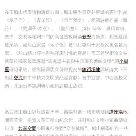
在王船山代表讀物遴選方面，船山研學選定并解讀的家訓作品
《示子侄》、《寄弟侄》、《示侄我文》，愛國詩教作品《雜
詩》、《更漏子·本意》、《龍船會》（劇）等等，獲得宣傳、
教導、文明等相關部門的高度重視與鼎
教學
力推廣。相關建議
被采納，如船山家書《示子侄》被中紀委用于家教家風名篇推
廣，《船山精力窪地與毛澤東思惟的突起》等三篇學術論文被
新華社國家嚴重課題“馬克思主義與中華優秀傳統文明”調
小樹
屋
研組采納。經衡陽縣委宣傳部提交的
舞蹈場地
調研論文《王
船山
交流
對中華精力文明的凸起貢獻》被中宣部、中心黨校采
納，并派出專題調研小組到訪船山故鄉。
為迎接王船山誕辰四百周年，衡陽縣進一個步驟修繕
講座場地
湘西草堂、提質改革王船山紀念館，并對船山文明小鎮曲蘭鎮
街道、
共享空間
小區進行整體“穿衣戴帽”。船山研學針對一些