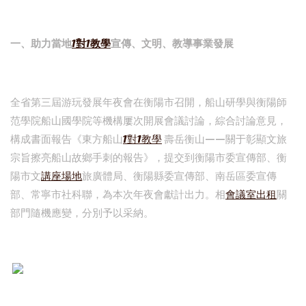
一、助力當地
1對1教學
宣傳、文明、教導事業發展
全省第三屆游玩發展年夜會在衡陽市召開，船山研學與衡陽師
范學院船山國學院等機構屢次開展會議討論，綜合討論意見，
構成書面報告《東方船山
1對1教學
壽岳衡山——關于彰顯文旅
宗旨擦亮船山故鄉手刺的報告》，提交到衡陽市委宣傳部、衡
陽市文
講座場地
旅廣體局、衡陽縣委宣傳部、南岳區委宣傳
部、常寧市社科聯，為本次年夜會獻計出力。相
會議室出租
關
部門隨機應變，分別予以采納。