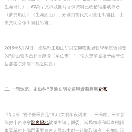
生涯研討》，62萬字文稿及圖片音像資料已收拾結集成專著
《夢見船山》《生涯船山》，分別由當代文明藝術出書社、山
東文明音像出書社出書。
2018年8月18日，衡陽縣王船山研討室榮獲世界哲學年夜會頒發
的“船山哲學凸起貢獻獎（單位獎）”（個人獎項被授予給時任
岳麓書院朱漢平易近院長）。
二、“請進來、走出往”促進文明交通與資源應用
交流
“請進來”的平臺重要是“船山文明年夜講壇”，王澤應、王立新
等數十位專家
聚會場地
被邀主講，縣委、當局領導和縣直機關
事業單位各部門重要負責人與師生們一路聽取講座，分擔副縣