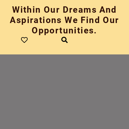
Skip
Within Our Dreams And
to
content
Aspirations We Find Our
Opportunities.