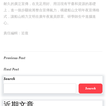
耐久的廣泛宣傳，在充足用好、用活現有平臺和資源的基礎
上，進一個步驟統籌整合宣傳氣力，構建船山文明年夜宣傳格
式，讓船山精力文明在廣年夜黨員群眾、研學師生中進腦進
心。
責任編輯：近復
Post
Previous
Previous Post
Post
navigation
Next
Next Post
Post
Search
Search
近期文章