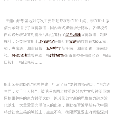
王船山研學基地對每次主要活動都在學在船山網、學在船山微
信公眾號進行了宣傳報道，國內著名媒體紛紛轉載。各學校各
自通過分歧渠道對講座活動也進行了
聚會場地
宣傳報道。粗略
統計，公益報道船山
瑜伽教室
研學活動
家教
的媒體達150余家。
如：央廣網、湖南日報、
私密空間
新湖南、湖南衛視、湖南經
視、
教學場地
華聲在線、衡
1對1教學
陽市電視臺都會頻道、衡陽
日報社、衡陽晚報……
船山師長教師以“乾坤并建、行后了解”為哲思衝破口，“開六經
生面，立千年人極”，被毛澤東同道推重為與東方古典哲學巨頭
黑格爾并峙的東方哲學大師，以其常啟常新的思惟偉力融進近
代以來一大量愛國文明傳人的血液，跳動在習近平新時代中國
特點社會主義的脈搏上，生生不息。衡陽縣通過主流媒體深刻