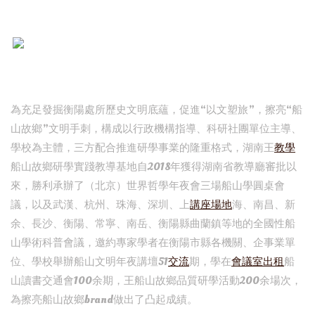
為充足發掘衡陽處所歷史文明底蘊，促進“以文塑旅”，擦亮“船
山故鄉”文明手刺，構成以行政機構指導、科研社團單位主導、
學校為主體，三方配合推進研學事業的隆重格式，湖南王
教學
船山故鄉研學實踐教導基地自2018年獲得湖南省教導廳審批以
來，勝利承辦了（北京）世界哲學年夜會三場船山學圓桌會
議，以及武漢、杭州、珠海、深圳、上
講座場地
海、南昌、新
余、長沙、衡陽、常寧、南岳、衡陽縣曲蘭鎮等地的全國性船
山學術科普會議，邀約專家學者在衡陽市縣各機關、企事業單
位、學校舉辦船山文明年夜講壇51
交流
期，學在
會議室出租
船
山讀書交通會100余期，王船山故鄉品質研學活動200余場次，
為擦亮船山故鄉brand做出了凸起成績。