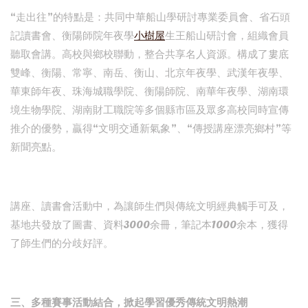
“走出往”的特點是：共同中華船山學研討專業委員會、省石頭
記讀書會、衡陽師院年夜學
小樹屋
生王船山研討會，組織會員
聽取會講。高校與鄉校聯動，整合共享名人資源。構成了婁底
雙峰、衡陽、常寧、南岳、衡山、北京年夜學、武漢年夜學、
華東師年夜、珠海城職學院、衡陽師院、南華年夜學、湖南環
境生物學院、湖南財工職院等多個縣市區及眾多高校同時宣傳
推介的優勢，贏得“文明交通新氣象”、“傳授講座漂亮鄉村”等
新聞亮點。
講座、讀書會活動中，為讓師生們與傳統文明經典觸手可及，
基地共發放了圖書、資料3000余冊，筆記本1000余本，獲得
了師生們的分歧好評。
三、多種賽事活動結合，掀起學習優秀傳統文明熱潮