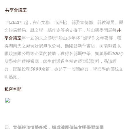
共享會議室
自2021年起，在市文聯、市評協、縣委宣傳部、縣教導局、縣
文旅廣體局、縣文聯、縣作協等的支撐下，船山研學開展每
共
享會議室
年一屆的夫之游玩“船山少年杯”國學作文年夜賽，獲
得湖南夫之游玩發展無限公司、衡陽縣新華書店、衡陽縣愛眼
眼鏡無限公司等企業的贊助，獲得各縣屬中學、鄉鎮學區100余
所學校的積極響應，師生們通過各種途經查閱資料，品讀經
典，踴躍投稿5000余篇，掀起了一股讀經典，學國學的傳統文
明熱潮。
私密空間
四、宣傳報道情勢多樣，構成濃厚傳統文明學習氛圍