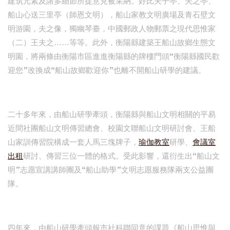
建筑元素及諸多細節所提意見被采納。好比夫子亭、夫之亭、
船山心送三里亭（師恩文明），船山家教文明廣場及青石壁文
明游園，夫之像，獨幽琴臺，中國郵政人物郵票之現代思惟家
（二）王夫之……等等。此外，衡陽縣建築王船山故鄉生態文
明園，將兩條由衡陽市區進進衡陽縣的牌樓門頭“衡陽縣國民歡
迎您”改換成“船山故鄉歡迎你”也離不開船山研學的建議。
二十多年來，由船山研學牽頭，衡陽縣與船山文明相關的平易
近間社團船山文明傳習總會、校園文聯船山文明研討會、王船
山家訓傳習院構成一套人馬三塊牌子，
瑜伽教室
研學、
會議室
出租
研討、傳習三位一體的格式。受此影響，還衍生出“船山文
明”志愿宣講講師團及“船山助學”文明志愿服務隊兩支公益團
隊。
四年來，由船山研學牽頭報市社科聯同意的課題《船山思惟與