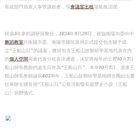
長或部門負責人掌管講座會，現
會議室出租
場氣氛活躍。
經過3年多的調研與整合，2024年9月29日，政協衡陽市委向中
舞蹈教室
共衡陽市委、衡陽市國民當局正式提交包含關于成
立“王船山日”的議案，獲得包含王船山故鄉研學基地代表在內
的
個人空間
與會代表分歧表決通過，決定將每年的公歷10月7日
船山師長教師的誕生日作為“王船山日”。本年10月7日，適逢王
船山師長教師誕辰405周年，王船山故鄉研學基地聯合團結出書
社舉辦全國首個“王船山日”公祭活動暨長篇歷史小說《王船
山》捐贈儀式。