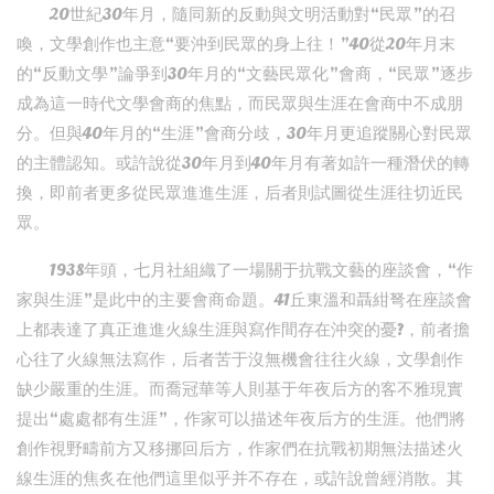
20世紀30年月，隨同新的反動與文明活動對“民眾”的召
喚，文學創作也主意“要沖到民眾的身上往！”40從20年月末
的“反動文學”論爭到30年月的“文藝民眾化”會商，“民眾”逐步
成為這一時代文學會商的焦點，而民眾與生涯在會商中不成朋
分。但與40年月的“生涯”會商分歧，30年月更追蹤關心對民眾
的主體認知。或許說從30年月到40年月有著如許一種潛伏的轉
換，即前者更多從民眾進進生涯，后者則試圖從生涯往切近民
眾。
1938年頭，七月社組織了一場關于抗戰文藝的座談會，“作
家與生涯”是此中的主要會商命題。41丘東溫和聶紺弩在座談會
上都表達了真正進進火線生涯與寫作間存在沖突的憂?，前者擔
心往了火線無法寫作，后者苦于沒無機會往往火線，文學創作
缺少嚴重的生涯。而喬冠華等人則基于年夜后方的客不雅現實
提出“處處都有生涯”，作家可以描述年夜后方的生涯。他們將
創作視野疇前方又移挪回后方，作家們在抗戰初期無法描述火
線生涯的焦炙在他們這里似乎并不存在，或許說曾經消散。其