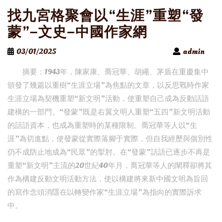
找九宮格聚會以“生涯”重塑“發
蒙”–文史–中國作家網
03/01/2025
admin
摘要：1943年，陳家康、喬冠華、胡繩、茅盾在重慶集中
頒發了幾篇以重樹“生涯立場”為焦點的文章，以反思戰時作家
生涯立場為契機重塑“新文明”活動，使重塑自己成為反動話語
建構的一部門。“發蒙”既是右翼文明人重塑“五四”新文明活動
的話語資本，也成為重塑時的某種限制。喬冠華等人以“生
涯”為切進點，使發蒙從實際落腳于實際，但自我經歷與個別性
仍不成防止地成為“民眾”的掣肘。在“發蒙”話語已逐步不再是
重塑“新文明”主流的20世紀40年月，喬冠華等人的闡釋卻將其
作為構建反動文明活動方法，使以構建將來新中國文明為旨回
的寫作念頭消隱在以轉變作家“生涯立場”為指向的實際訴求
中。