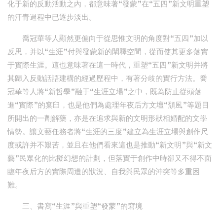
化于新的反動活動之內，都意味著“發蒙”在“五四”新文明重塑
的汗青過程中已逐步淡出。
喬冠華等人顯然更偏向于從思惟文明的角度對“五四”加以
反思，并以“生涯”付與發蒙新的闡釋空間，從而使其更多落實
于實際生涯。這也意味著在這一時代，重塑“五四”新文明并將
其歸入反動話語建構的經過歷程中，有著分歧的實行方法。喬
冠華等人將“新哲學”融于“生涯立場”之中，既為防止從頭落
進“實際”的窠臼，也是他們為處理年夜后方文壇“頹風”等題目
所開出的一劑解藥，亦是在追求與新的文明形狀相婚配的文學
情勢。讓文藝任務者將“生涯的三度”建立為生涯立場與創作尺
度或許并不艱苦，並且在他們看來這也是推動“新文明”與“新文
藝”民眾化的比擬幻想的計劃，但落實于創作中時卻又不得不面
臨年夜后方的實際周遭的狀況、自我與民眾的沖突等多重困
難。
三、書寫“生涯”與重塑“發蒙”的窘境