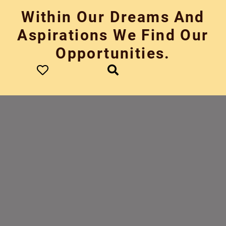
Skip
Within Our Dreams And
to
content
Aspirations We Find Our
Opportunities.