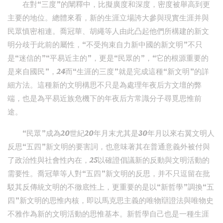
在對“三度”的闡釋中，比擬廣度和深度，密度被舉高到更
主要的地位。總體來看，新的生涯立場誇大參與現實生涯并與
民眾慎密相連。喬冠華、胡繩等人由此凸起他們所構建的新文
明分歧于此前的屬性，“不受拘束自力新中國的新文明”不只
是“迷信的”“平易近主的”，更是“民眾的”，“它的根源重要的
是來自國民”，24而“生涯的三度”就是完成這種“新文明”的詳
細方法。這種新的文明構思不只是為處理年夜后方文壇的弊
端，也是為平易近族危機下的年夜后方常識分子尋覓思惟前
途。
“民眾”成為20世紀20年月末尤其是30年月以來右翼文明人
反思“五四”新文明的要害詞，也意味著其在普通意義外被付與
了政治性與社會性內在，25以確證倡議新的反動與文明活動的
需要性。喬冠華等人對“五四”新文明的反思，并不只逗留在批
駁其反傳統文明的不徹底性上，更重要的是以“新哲學”調換“五
四”新文明的思惟內核，即以馬克思主義的唯物辯證法與唯物史
不雅作為新的文明活動的思惟基本。新哲學自己也是一種生涯