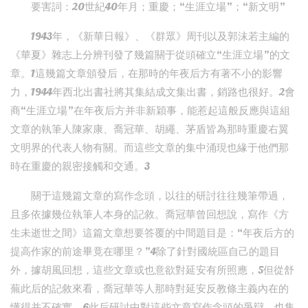
要害詞：20世紀40年月；重慶；“生涯立場”；“新文明”
1943年，《新華日報》、《群眾》周刊以及郭沫若主編的
《華夏》雜志上分辨刊發了幾篇關于從頭確立“生涯立場”的文
章。1這幾篇文章頒發后，在那時的年夜后方有著不小的影響
力，1944年西北出書社將其集結成文集出書，銷路也很好。2會
商“生涯立場”在年夜后方并非新穎事，能惹起這般反應與這組
文章的執筆人陳家康、喬冠華、胡繩、茅盾皆為那時重慶右翼
文明界的代表人物有關。而這些文章的集中涌現也緣于他們那
時在重慶的親密接觸和交通。3
關于這幾篇文章的寫作念頭，以往的研討往往幾筆帶過，
且多依據幾位執筆人本身的記敘。喬冠華曾回想說，寫作《方
生未逝世之間》這篇文章想要答覆的中間題目是：“年夜后方的
提高作家的前途畢竟在哪里？”4除了針對國統區自己的題目
外，據胡風回想，這些文章或也意欲對延安有所照應，5但從舒
蕪此后的記敘來看，喬冠華等人那時對延安反教條主義內在的
懂得并不確實。6此后研討中對這些文章寫作念頭的爭辯，也集