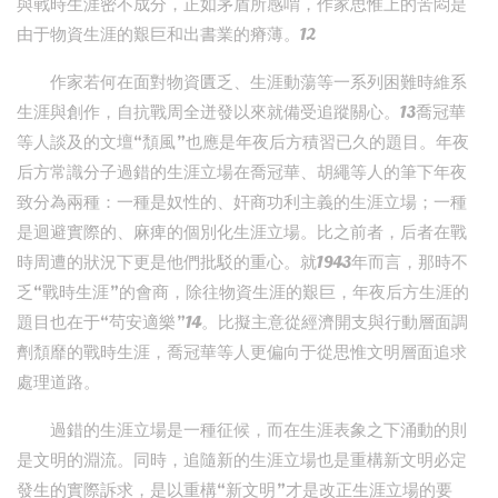
與戰時生涯密不成分，正如茅盾所感喟，作家思惟上的苦悶是
由于物資生涯的艱巨和出書業的瘠薄。12
作家若何在面對物資匱乏、生涯動蕩等一系列困難時維系
生涯與創作，自抗戰周全迸發以來就備受追蹤關心。13喬冠華
等人談及的文壇“頹風”也應是年夜后方積習已久的題目。年夜
后方常識分子過錯的生涯立場在喬冠華、胡繩等人的筆下年夜
致分為兩種：一種是奴性的、奸商功利主義的生涯立場；一種
是迴避實際的、麻痺的個別化生涯立場。比之前者，后者在戰
時周遭的狀況下更是他們批駁的重心。就1943年而言，那時不
乏“戰時生涯”的會商，除往物資生涯的艱巨，年夜后方生涯的
題目也在于“茍安適樂”14。比擬主意從經濟開支與行動層面調
劑頹靡的戰時生涯，喬冠華等人更偏向于從思惟文明層面追求
處理道路。
過錯的生涯立場是一種征候，而在生涯表象之下涌動的則
是文明的淵流。同時，追隨新的生涯立場也是重構新文明必定
發生的實際訴求，是以重構“新文明”才是改正生涯立場的要