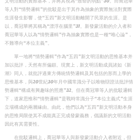
文明活動的實際基本，并將其視為“致命的弱點”30。而喬冠華
等人對“情勢邏輯”的批駁是出于其作為抽象的實際無法對實際
生涯發生影響，使“五四”新文明活動離開了民眾的生涯。是
以，喬冠華將其稱為“漂浮在腦里”31。新發蒙活動的介入者和
喬冠華等人以為“情勢邏輯”作為抽象實際也是一種“唯心論”，
不難導向“本位主義”。
單一地將“情勢邏輯”作為“五四”新文明活動的思惟基本并
加以批評，天然有所偏頗。現實上，新文明活動成員諸如《新
潮》同人，就批評過東方傳統情勢邏輯及其包括的形而上學的
思惟基本，與20世紀30年月中國常識分子以唯物辯證法批評情
勢邏輯“構成有興趣味的照應”32。但在喬冠華等人的批駁邏輯
下，道家思惟和“情勢邏輯”是戰時常識分子“本位主義式”生涯
立場構成的兩層緣由。由此，他們以為“五四”新文明活動本身
的思惟局限使其不成能真正完成發蒙義務，倡議新的文明活動
因此有其需要性。
在批駁邏輯上，喬冠華等人與新發蒙活動介入者附近，但