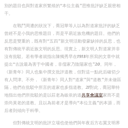
別的題目也與對道家所繁殖的“本位主義”思惟批評缺乏親密相
干。
在戰鬥周遭的狀況下，喬冠華等人以為對道家批評的缺乏
曾經不是小我的思惟題目，而是平易近族危機的題目。他們的
反思是雙重的，既有對“五四”新文明活動發蒙缺掉的反思，也
有對傳統平易近族文明的反思。現實上，新文明人對道家并非
沒有批駁。若有學者就指出陳獨秀早在1918年所寫的文章中就
提出“古說最為害于中國者，非儒家乃陰陽家也”20。同年，
《新青年》同人也集中撰文批評道教，但對這一點此后確切少
有人問津。不外，《新青年》同人對“道家”與“道教”并未做區
隔，他們在批駁中所言的道家也多指道教。21對此，喬冠華特
地指出他們所批駁的是以莊老為皈依的道
共享會議室
家而不是
崇尚黃老的道教。且以為前者才是導向“本位主義”的本源，而
后者則傾向于科學。
但對傳統文明的批評立場也使他們與年夜后方右翼文明界