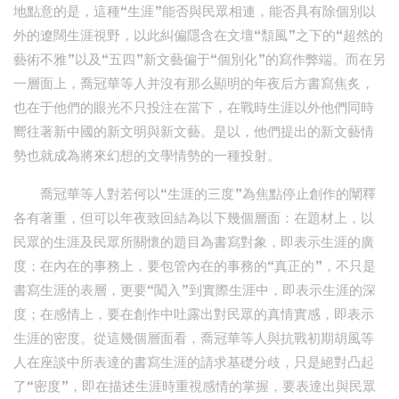
地點意的是，這種“生涯”能否與民眾相連，能否具有除個別以
外的遼闊生涯視野，以此糾偏隱含在文壇“頹風”之下的“超然的
藝術不雅”以及“五四”新文藝偏于“個別化”的寫作弊端。而在另
一層面上，喬冠華等人并沒有那么顯明的年夜后方書寫焦炙，
也在于他們的眼光不只投注在當下，在戰時生涯以外他們同時
嚮往著新中國的新文明與新文藝。是以，他們提出的新文藝情
勢也就成為將來幻想的文學情勢的一種投射。
喬冠華等人對若何以“生涯的三度”為焦點停止創作的闡釋
各有著重，但可以年夜致回結為以下幾個層面：在題材上，以
民眾的生涯及民眾所關懷的題目為書寫對象，即表示生涯的廣
度；在內在的事務上，要包管內在的事務的“真正的”，不只是
書寫生涯的表層，更要“闖入”到實際生涯中，即表示生涯的深
度；在感情上，要在創作中吐露出對民眾的真情實感，即表示
生涯的密度。從這幾個層面看，喬冠華等人與抗戰初期胡風等
人在座談中所表達的書寫生涯的請求基礎分歧，只是絕對凸起
了“密度”，即在描述生涯時重視感情的掌握，要表達出與民眾