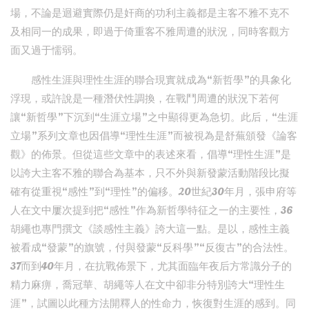
場，不論是迴避實際仍是奸商的功利主義都是主客不雅不克不
及相同一的成果，即過于倚重客不雅周遭的狀況，同時客觀方
面又過于懦弱。
感性生涯與理性生涯的聯合現實就成為“新哲學”的具象化
浮現，或許說是一種潛伏性調換，在戰鬥周遭的狀況下若何
讓“新哲學”下沉到“生涯立場”之中顯得更為急切。此后，“生涯
立場”系列文章也因倡導“理性生涯”而被視為是舒蕪頒發《論客
觀》的佈景。但從這些文章中的表述來看，倡導“理性生涯”是
以誇大主客不雅的聯合為基本，只不外與新發蒙活動階段比擬
確有從重視“感性”到“理性”的偏移。20世紀30年月，張申府等
人在文中屢次提到把“感性”作為新哲學特征之一的主要性，36
胡繩也專門撰文《談感性主義》誇大這一點。是以，感性主義
被看成“發蒙”的旗號，付與發蒙“反科學”“反復古”的合法性。
37而到40年月，在抗戰佈景下，尤其面臨年夜后方常識分子的
精力麻痹，喬冠華、胡繩等人在文中卻非分特別誇大“理性生
涯”，試圖以此種方法開釋人的性命力，恢復對生涯的感到。同