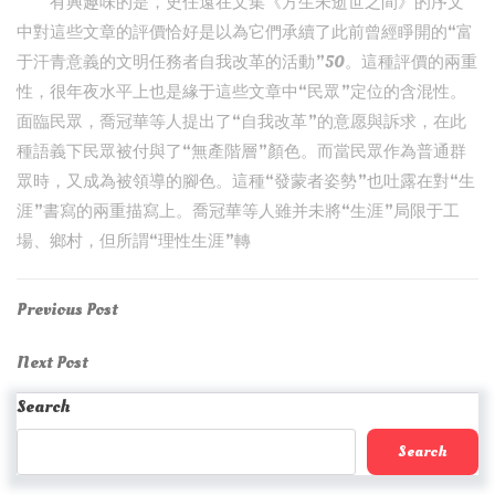
有興趣味的是，史任遠在文集《方生未逝世之間》的序文
中對這些文章的評價恰好是以為它們承續了此前曾經睜開的“富
于汗青意義的文明任務者自我改革的活動”50。這種評價的兩重
性，很年夜水平上也是緣于這些文章中“民眾”定位的含混性。
面臨民眾，喬冠華等人提出了“自我改革”的意愿與訴求，在此
種語義下民眾被付與了“無產階層”顏色。而當民眾作為普通群
眾時，又成為被領導的腳色。這種“發蒙者姿勢”也吐露在對“生
涯”書寫的兩重描寫上。喬冠華等人雖并未將“生涯”局限于工
場、鄉村，但所謂“理性生涯”轉
Post
Previous
Previous Post
Post
navigation
Next
Next Post
Post
Search
Search