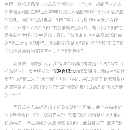
申府、陳伯達倡導，此后又有何關之、艾思奇、胡繩等人介入
的新發蒙活動在20世紀30年月的文明活動轉向中起到不成疏忽
的感化。固然它也以批駁“五四”新文明活動的民眾缺掉為條
件，但它并不以為“五四”的發蒙義務已完成，相反指出發蒙需
求在新的文明活動中延續，是以活動倡議者也將新發蒙活動稱
為“第二次文明活動”。其焦點要義是以“新哲學”代替“五四”新
文明活動原有的實際基本，即“情勢邏輯”。
新發蒙活動的介入者以“發蒙”為關鍵構建起“五四”新文明
活動與“第二次文明活動”間
聚會場地
的聯繫關係，同時將“新哲
學”作為“第二次文明活動”的思惟內核，并以建構反動認識形狀
為實際目的，29從而使對“五四”發蒙的反思成為反動話語建構
的一部門。
喬冠華等人基礎延續了新發蒙活動的思緒，他們在構建新
的文明活動的同時，試圖完成對“五四”新文明活動哲學思惟內
核的轉換。早在胡繩介入新發蒙活動時，他就批駁了“五四”新