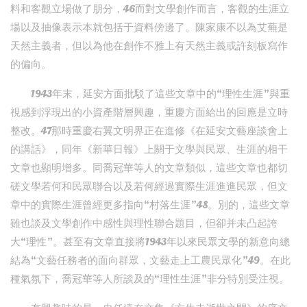
料和客觀立場做了朋分，46而對文學創作而言，客觀的生涯立
場以及抽像表示本就包括于資料傍邊了。陳家康不以為艾蕪是
天然主義者，但以為他在創作不雅上有天然主義或許刻板寫作
的偏向。
1943年末，延安方面批駁了這些文章中的“理性生涯”與重
視感到浮現出的小資產階層興趣，重慶方面給出的回應是立時
整改。47那時重慶右翼文明界正在進修《在延安文藝座談會上
的講話》，同年《新華日報》上關于文學與民眾、生涯的相干
文章也顯明增多。同喬冠華等人的文章類似，這些文章也都切
磋文學若何和民眾聯合以及若何經過實際生涯進進民眾，但文
章中的實際生涯曾經更多指向“村落生涯”48。別的，這些文章
雖也談及文學創作中感性與理性聯合題目，但卻并未凸起誇
大“理性”。甚至有文章直接將1943年以來民眾文學的新意向總
結為“文藝任務者的面向群眾，文藝走上工農民眾化”49。在此
種氣氛下，喬冠華等人所談及的“理性生涯”非分特別受注視。