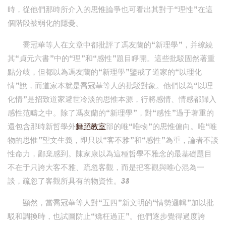
時，從他們那時所介入的思惟論爭也可看出其對于“理性”在這
個階段被弱化的隱憂。
喬冠華等人在文章中都批評了馮友蘭的“新理學”，并繚繞
其“貞元六書”中的“理”和“感性”題目睜開。這些批駁固然著重
點分歧，但都以為馮友蘭的“新理學”鑒戒了道家的“以理化
情”說，而道家本就是喬冠華等人的批駁對象。他們以為“以理
化情”是招致道家避世冷淡的思惟本源，行將感情、情感都歸入
感性范疇之中。除了馮友蘭的“新理學”，對“感性”過于著重的
還包含那時新哲學外
舞蹈教室
部的唯“唯物”的思惟偏向。唯“唯
物的思惟”望文生義，即只以“客不雅”和“感性”為重，論者不談
性命力，鄙棄感到。陳家康以為這種哲學不雅念的最基礎題目
不在于只誇大客不雅、疏忽客觀，而是把客觀與唯心混為一
談，疏忽了客觀所具有的物資性。38
顯然，當喬冠華等人對“五四”新文明的“情勢邏輯”加以批
駁和調換時，也試圖防止“矯枉過正”。他們逐步覺得過度誇