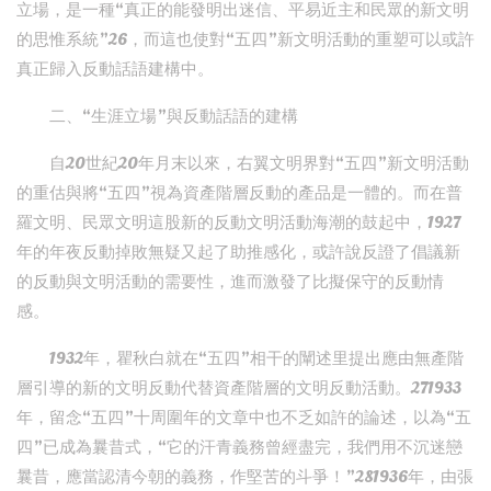
立場，是一種“真正的能發明出迷信、平易近主和民眾的新文明
的思惟系統”26，而這也使對“五四”新文明活動的重塑可以或許
真正歸入反動話語建構中。
二、“生涯立場”與反動話語的建構
自20世紀20年月末以來，右翼文明界對“五四”新文明活動
的重估與將“五四”視為資產階層反動的產品是一體的。而在普
羅文明、民眾文明這股新的反動文明活動海潮的鼓起中，1927
年的年夜反動掉敗無疑又起了助推感化，或許說反證了倡議新
的反動與文明活動的需要性，進而激發了比擬保守的反動情
感。
1932年，瞿秋白就在“五四”相干的闡述里提出應由無產階
層引導的新的文明反動代替資產階層的文明反動活動。271933
年，留念“五四”十周圍年的文章中也不乏如許的論述，以為“五
四”已成為曩昔式，“它的汗青義務曾經盡完，我們用不沉迷戀
曩昔，應當認清今朝的義務，作堅苦的斗爭！”281936年，由張