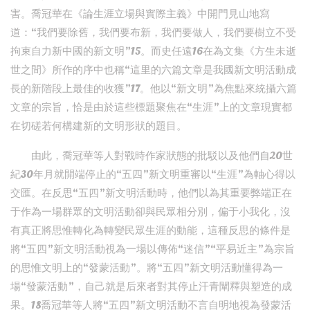
害。喬冠華在《論生涯立場與實際主義》中開門見山地寫
道：“我們要除舊，我們要布新，我們要做人，我們要樹立不受
拘束自力新中國的新文明”15。而史任遠16在為文集《方生未逝
世之間》所作的序中也稱“這里的六篇文章是我國新文明活動成
長的新階段上最佳的收獲”17。他以“新文明”為焦點來統攝六篇
文章的宗旨，恰是由於這些標題聚焦在“生涯”上的文章現實都
在切磋若何構建新的文明形狀的題目。
由此，喬冠華等人對戰時作家狀態的批駁以及他們自20世
紀30年月就開端停止的“五四”新文明重審以“生涯”為軸心得以
交匯。在反思“五四”新文明活動時，他們以為其重要弊端正在
于作為一場群眾的文明活動卻與民眾相分別，偏于小我化，沒
有真正將思惟轉化為轉變民眾生涯的動能，這種反思的條件是
將“五四”新文明活動視為一場以傳佈“迷信”“平易近主”為宗旨
的思惟文明上的“發蒙活動”。將“五四”新文明活動懂得為一
場“發蒙活動”，自己就是后來者對其停止汗青闡釋與塑造的成
果。18喬冠華等人將“五四”新文明活動不言自明地視為發蒙活