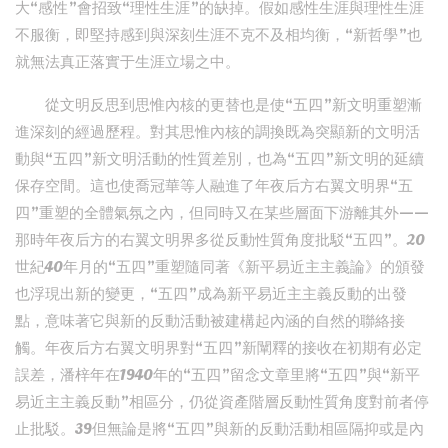
大“感性”會招致“理性生涯”的缺掉。假如感性生涯與理性生涯
不服衡，即堅持感到與深刻生涯不克不及相均衡，“新哲學”也
就無法真正落實于生涯立場之中。
從文明反思到思惟內核的更替也是使“五四”新文明重塑漸
進深刻的經過歷程。對其思惟內核的調換既為突顯新的文明活
動與“五四”新文明活動的性質差別，也為“五四”新文明的延續
保存空間。這也使喬冠華等人融進了年夜后方右翼文明界“五
四”重塑的全體氣氛之內，但同時又在某些層面下游離其外——
那時年夜后方的右翼文明界多從反動性質角度批駁“五四”。20
世紀40年月的“五四”重塑隨同著《新平易近主主義論》的頒發
也浮現出新的變更，“五四”成為新平易近主主義反動的出發
點，意味著它與新的反動活動被建構起內涵的自然的聯絡接
觸。年夜后方右翼文明界對“五四”新闡釋的接收在初期有必定
誤差，潘梓年在1940年的“五四”留念文章里將“五四”與“新平
易近主主義反動”相區分，仍從資產階層反動性質角度對前者停
止批駁。39但無論是將“五四”與新的反動活動相區隔抑或是內