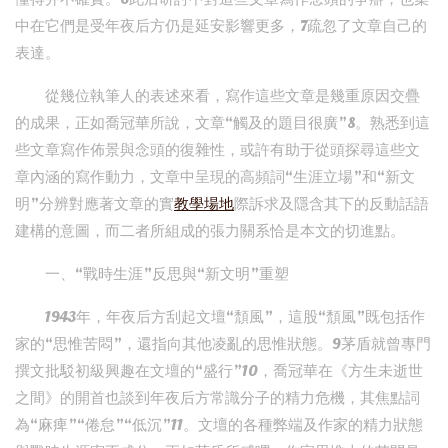
中在它們是受年夜后方仍是延安影響更多，7疏忽了文章自己的
表達。
從幾位執筆人的表述來看，寫作這些文章是幾重原因交疊
的成果，正如喬冠華所說，文章“觸及的題目很廣”8。熟悉到這
些文章寫作佈景與念頭的復雜性，或許有助于從頭探尋這些文
章內涵的寫作動力，文章中呈現的高頻詞“生涯立場”和“新文
明”分辨對應著文章的實
教學場地
際訴求及隱含其下的反動話語
建構的意圖，而二者所組成的張力關系恰是本文的切進點。
一、“戰時生涯”反思與“新文明”重塑
1943年，年夜后方刮起文壇“頹風”，這股“頹風”既包括作
家的“思惟苦悶”，還指向其他凌亂的思惟狀態。9茅盾就曾專門
撰文批駁初級興趣在文壇的“盛行”10，喬冠華在《方生未逝世
之間》的開首也談到年夜后方常識分子的精力危機，其焦點詞
為“麻痺”“倦怠”“低沉”11。文壇的各種弊端及作家的精力狀態