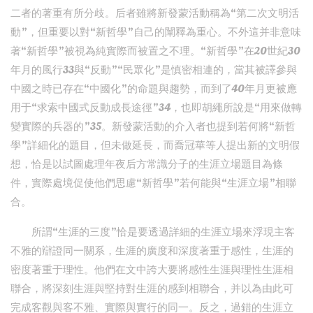
二者的著重有所分歧。后者雖將新發蒙活動稱為“第二次文明活
動”，但重要以對“新哲學”自己的闡釋為重心。不外這并非意味
著“新哲學”被視為純實際而被置之不理。“新哲學”在20世紀30
年月的風行33與“反動”“民眾化”是慎密相連的，當其被譯參與
中國之時已存在“中國化”的命題與趨勢，而到了40年月更被應
用于“求索中國式反動成長途徑”34，也即胡繩所說是“用來做轉
變實際的兵器的”35。新發蒙活動的介入者也提到若何將“新哲
學”詳細化的題目，但未做延長，而喬冠華等人提出新的文明假
想，恰是以試圖處理年夜后方常識分子的生涯立場題目為條
件，實際處境促使他們思慮“新哲學”若何能與“生涯立場”相聯
合。
所謂“生涯的三度”恰是要透過詳細的生涯立場來浮現主客
不雅的辯證同一關系，生涯的廣度和深度著重于感性，生涯的
密度著重于理性。他們在文中誇大要將感性生涯與理性生涯相
聯合，將深刻生涯與堅持對生涯的感到相聯合，并以為由此可
完成客觀與客不雅、實際與實行的同一。反之，過錯的生涯立