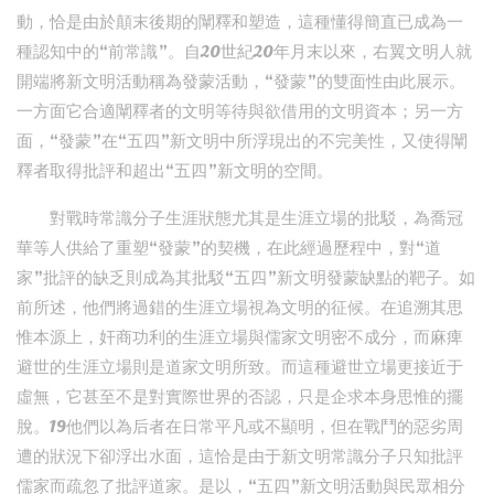
動，恰是由於顛末後期的闡釋和塑造，這種懂得簡直已成為一
種認知中的“前常識”。自20世紀20年月末以來，右翼文明人就
開端將新文明活動稱為發蒙活動，“發蒙”的雙面性由此展示。
一方面它合適闡釋者的文明等待與欲借用的文明資本；另一方
面，“發蒙”在“五四”新文明中所浮現出的不完美性，又使得闡
釋者取得批評和超出“五四”新文明的空間。
對戰時常識分子生涯狀態尤其是生涯立場的批駁，為喬冠
華等人供給了重塑“發蒙”的契機，在此經過歷程中，對“道
家”批評的缺乏則成為其批駁“五四”新文明發蒙缺點的靶子。如
前所述，他們將過錯的生涯立場視為文明的征候。在追溯其思
惟本源上，奸商功利的生涯立場與儒家文明密不成分，而麻痺
避世的生涯立場則是道家文明所致。而這種避世立場更接近于
虛無，它甚至不是對實際世界的否認，只是企求本身思惟的擺
脫。19他們以為后者在日常平凡或不顯明，但在戰鬥的惡劣周
遭的狀況下卻浮出水面，這恰是由于新文明常識分子只知批評
儒家而疏忽了批評道家。是以，“五四”新文明活動與民眾相分