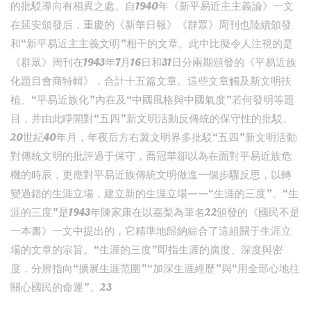
的批駁導向有相異之處。自1940年《新平易近主主義論》一文
在延安頒發后，重慶的《新華日報》《群眾》周刊也陸續頒發
和“新平易近主主義文明”相干的文章。此中比擬令人注視的是
《群眾》周刊在1943年7月16日和31日分兩期頒發的《平易近族
化題目會商特輯》，合計十五篇文章。這些文章觸及新文明扶
植、“平易近族化”內在及“中國風格與中國氣度”若何發明等題
目，并由此睜開對“五四”新文明活動反傳統的保守性的批駁。
20世紀40年月，年夜后方右翼文明界多批駁“五四”新文明活動
對傳統文明的批評過于保守，喬冠華卻以為在面對平易近族危
機的時辰，更應對平易近族傳統文明做進一個步驟反思，以轉
變過錯的生涯立場，建立新的生涯立場——“生涯的三度”。“生
涯的三度”是1943年陳家康在以嘉梨為筆名22頒發的《國民不是
一本書》一文中提出的，它精準地歸納綜合了這組關于生涯立
場的文章的宗旨。“生涯的三度”即指生涯的廣度、深度與密
度，分辨指向“擴展生涯范圍”“加深生涯經歷”與“用全部心地往
關心國民的命運”。23