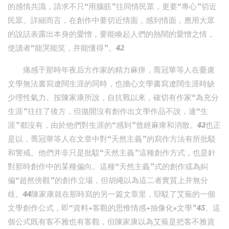
的感情共識，請求不只“用腦筋”往同情民眾，更要“專心”切近
民眾。詳細而言，在創作中要切近情面，感到情面，應用大眾
的說話表露出本身的愛憎，要能喚起人們的熱鬧的愛憎之情，
使讀者“能哭能笑，并能懂得”。42
痛感于那時年夜后方作家的精力麻痹，喬冠華等人在憂慮
文學無法書寫遼闊生涯的同時，也擔心文學書寫遼闊生涯時缺
少理性氣力。按陳家康所說，自抗戰以來，確切有作家“為充分
生涯”往往了後方，但拋開沒有創作出文學作品不說，連“生
涯”都沒有，由於他們對生涯的“感到”曾經麻痺和消散。43也正
是以，喬冠華等人在文章中對“天然主義”的寫作方法有所批駁
和警戒。他們并非只是批駁“天然主義”這種創作方式，也是針
對那時創作中的某種偏向。這種“天然主義”式的創作或為糾
偏“超然傍觀”的創作立場，但胡繩以為這二者實質上并無分
歧。44陳家康就在那時寫的另一篇文章里，辯駁了艾蕪的一個
文學創作公式，即“資料+客觀的思惟情感+抽像化=文學”45。這
個公式既有客不雅也有客觀，但陳家康以為艾蕪是把客不雅資