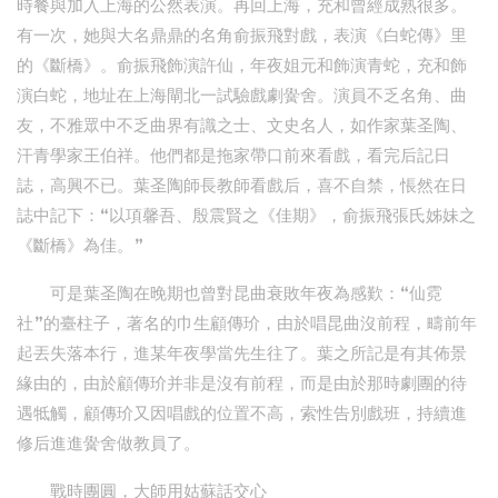
時餐與加入上海的公然表演。再回上海，充和曾經成熟很多。
有一次，她與大名鼎鼎的名角俞振飛對戲，表演《白蛇傳》里
的《斷橋》。俞振飛飾演許仙，年夜姐元和飾演青蛇，充和飾
演白蛇，地址在上海閘北一試驗戲劇黌舍。演員不乏名角、曲
友，不雅眾中不乏曲界有識之士、文史名人，如作家葉圣陶、
汗青學家王伯祥。他們都是拖家帶口前來看戲，看完后記日
誌，高興不已。葉圣陶師長教師看戲后，喜不自禁，悵然在日
誌中記下：“以項馨吾、殷震賢之《佳期》，俞振飛張氏姊妹之
《斷橋》為佳。”
可是葉圣陶在晚期也曾對昆曲衰敗年夜為感歎：“仙霓
社”的臺柱子，著名的巾生顧傳玠，由於唱昆曲沒前程，疇前年
起丟失落本行，進某年夜學當先生往了。葉之所記是有其佈景
緣由的，由於顧傳玠并非是沒有前程，而是由於那時劇團的待
遇牴觸，顧傳玠又因唱戲的位置不高，索性告別戲班，持續進
修后進進黌舍做教員了。
戰時團圓，大師用姑蘇話交心