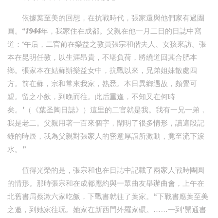
依據葉至美的回想，在抗戰時代，張家還與他們家有過團
圓。“1944年，我家住在成都。父親在他一月二日的日誌中寫
道：‘午后，二官前在樂益之教員張宗和偕夫人、女孩來訪。張
本在昆明任教，以生涯昂貴，不堪負荷，將繞道回其合肥本
鄉。張家本在姑蘇辦樂益女中，抗戰以來，兄弟姐妹散處四
方。前在蘇，宗和常來我家，熟悉。本日異鄉遇故，頗覺可
親。留之小飲，到晚而往。此后重逢，不知又在何時
矣。’（《葉圣陶日誌》）這里的二官就是我。我有一兄一弟，
我是老二。父親用著一百來個字，闡明了很多情形，讀這段記
錄的時辰，我為父親對張家人的密意厚誼所激動，竟至流下淚
水。”
值得光榮的是，張宗和也在日誌中記載了兩家人戰時團圓
的情形。那時張宗和在成都應約與一眾曲友舉辦曲會，上午在
北舊書局蔡漱六家吃飯，下戰書就往了葉家。“下戰書應葉至美
之邀，到她家往玩。她家在新西門外羅家碾。……一到‘開通書