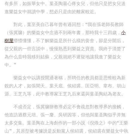
有多所，如振華女中。葉圣陶最心疼女兒，但他只是把女兒送
進樂益女中就讀中學，想必只是由於離家較近。
對此，葉至美自己暮年曾有過回想：“我在張老師長教師
（張冀牖）的樂益女中念過不到兩年書，那時我十三四歲，
小
樹屋
懵懵懂懂，不了解樂益是所什么樣的黌舍，卻是分開后，
從父親的一些言談中，慢慢熟悉到樂益之寶貴。我終于清楚了
為什么昔時我移到姑蘇，父親就絕不遲疑地讓我進了樂益女
中。”
樂益女中以講授開通著稱，所聘任的教員都是思惟較為新
銳的人才，如張聞天、葉天底、侯紹裘、匡亞明、韋布、胡山
源、王芝九等，此中教導家王芝九后來還與葉圣陶結為老友。
不成否定，張冀牖辦教導必定不會疏忽對教導界的接觸，
他造訪過蔡元培、張一麐、吳研因等，但他與葉圣陶似乎并無
太多交集。葉圣陶在上海創作的一部小說《倪煥之》中的“王樂
山”，其原型被考據說是反動黨人侯紹裘，侯紹裘在樂益女中執