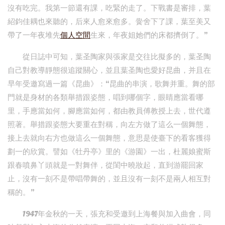
沒有吃完。我第一節還有課，吃緊的走了。下戰書是審排，葉
紹鈞佳耦也來聽的，后來人愈來愈多。黌舍下了課，葉至美又
帶了一年夜堆先
個人空間
生來，年夜姐她們的床都擠倒了。”
從日誌中可知，葉圣陶家與張家是交往比擬多的，葉圣陶
自己對教導靜態很追蹤關心，並且葉圣陶也愛好昆曲，并且在
早年受邀寫過一篇《昆曲》：“昆曲的串演，歌舞并重。舞的部
門就是身材的各類舉措跟姿態，唱到哪個字，眼睛應當看哪
里，手應當如何，腳應當如何，都由教員傅教授上去，世代遵
照著。舉措跟姿態大要重在對稱，向左方做了這么一個舞態，
接上去就向右方也做這么一個舞態，意思是使臺下的看客獲得
劃一的欣賞。譬如《牡丹亭》里的《游園》一出，杜麗娘蜜斯
跟春噴鼻丫頭就是一對舞伴，從閨中曉妝起，直到游罷回家
止，沒有一刻不是帶唱帶舞的，並且沒有一刻不是兩人相互對
稱的。”
1947年金秋的一天，張充和受邀到上海餐與加入曲會，同