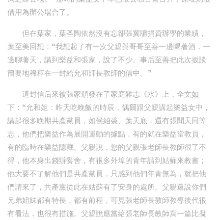
借用為辦公場合了。
但在葉家，葉圣陶依然沒有忘卻張冀牖捐資辦學的業績，
葉至美回想：“我想起了有一次父親與哥哥至善一邊喝著酒，一
邊聊著天，講到樂益和張家，說了不少。事后至善把此次扳談
簡要地稀釋在一封給允和師長教師的信中。”
這封信后來被張家頒發在了家庭雜志《水》上，全文如
下：“允和姐：昨天吃晚飯的時辰，偶爾跟父親講起樂益女中，
講起很多晚期共產黨員，如侯紹裘、葉天底，還有張聞天同等
志，他們把樂益作為展開運動的據點，有的就在樂益當教員，
有的臨時在樂益隱藏。父親說，您的父親張老師長教師很了不
得，他本身出錢辦黌舍，有很多外埠的青年請到姑蘇來教書；
他大要不了解他們是共產黨員，只感到他們年青無為，就把他
們請來了，共產黨從此在姑蘇有了安身的處所。父親還說你們
兄弟姐妹都有特長，都有前程，可見張老師長教師教導後代很
有看法，也很有措施。父親說應當給張老師長教師寫一篇比擬