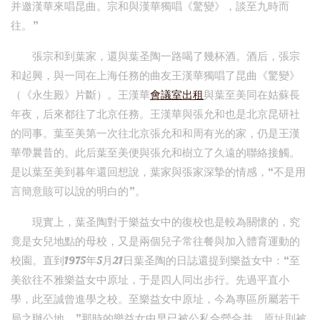
并邀漢華來唱昆曲。宗和與漢華獨唱《驚變》，談至九時而
往。”
張宗和到葉家，還與葉圣陶一路喝了幾杯酒。酒后，張宗
和起興，與一同在上海任務的曲友王漢華獨唱了昆曲《驚變》
（《永生殿》片斷）。王漢華
會議室出租
與葉至美同在姑蘇長
年夜，后來都往了北京任務。王漢華與張允和也是北京昆研社
的同事。葉至美第一次往北京張允和和周有光的家，仍是王漢
華帶曩昔的。此后葉至美便與張允和樹立了久遠的聯絡接觸。
是以葉至美到暮年還回想說，葉家與張家深摯的情感，“不是用
言簡意賅可以說的明白的”。
現實上，葉圣陶對于樂益女中的復校也是較為關懷的，究
竟是女兒地點的母校，又是兩個兒子常往餐與加入體育運動的
校園。直到1975年5月21日葉圣陶的日誌還提到樂益女中：“至
美欲往不雅樂益女中原址，于是四人同出步行。先過平直小
學，此至誠曾進學之校。至樂益女中原址，今為專區所屬若干
局之辦公地。”那時的樂益女中早已被公私合營合并，原址則被