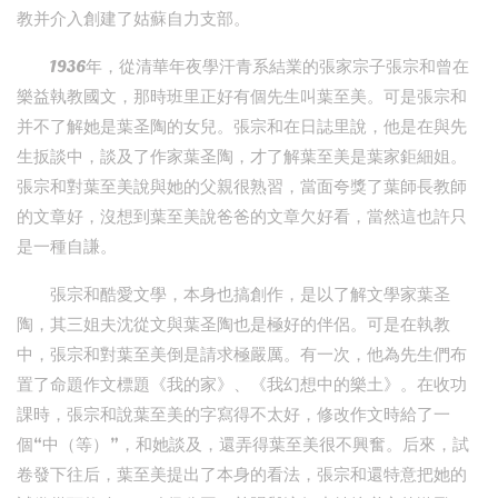
教并介入創建了姑蘇自力支部。
1936年，從清華年夜學汗青系結業的張家宗子張宗和曾在
樂益執教國文，那時班里正好有個先生叫葉至美。可是張宗和
并不了解她是葉圣陶的女兒。張宗和在日誌里說，他是在與先
生扳談中，談及了作家葉圣陶，才了解葉至美是葉家鉅細姐。
張宗和對葉至美說與她的父親很熟習，當面夸獎了葉師長教師
的文章好，沒想到葉至美說爸爸的文章欠好看，當然這也許只
是一種自謙。
張宗和酷愛文學，本身也搞創作，是以了解文學家葉圣
陶，其三姐夫沈從文與葉圣陶也是極好的伴侶。可是在執教
中，張宗和對葉至美倒是請求極嚴厲。有一次，他為先生們布
置了命題作文標題《我的家》、《我幻想中的樂土》。在收功
課時，張宗和說葉至美的字寫得不太好，修改作文時給了一
個“中（等）”，和她談及，還弄得葉至美很不興奮。后來，試
卷發下往后，葉至美提出了本身的看法，張宗和還特意把她的