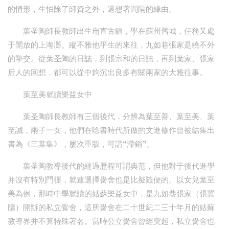
的情形，生怕除了師資之外，還想著間隔的緣由。
葉圣陶師長教師出生甪直古鎮，學在蘇州舊城，任務又處
于開放的上海灘。縱不雅他平生的來往，九如巷張家是繞不外
的摯交。從葉圣陶的日誌，到張宗和的日誌，再到葉家、張家
后人的回想，都可以從中鉤沉出良多有關兩家的大雅往事。
葉至美就讀樂益女中
葉圣陶師長教師有三個後代，分辨為葉至善、葉至美、葉
至誠，兩子一女，他們在唸書時代所做的文進修作曾被結集出
書為《三葉集》，屢次重版，可謂“滯銷”。
葉圣陶教導後代的經過歷程可謂典范，但他對于後代進學
并沒有特別門徑，就連選擇黌舍也是比擬隨便的。以女兒葉至
美為例，那時中學就讀的姑蘇樂益女中，是九如巷張家（張冀
牖）開辦的私立黌舍，這所黌舍在二十世紀二三十年月的姑蘇
教導界并不算特殊著名。當時公立黌舍曾經突起，私立黌舍也