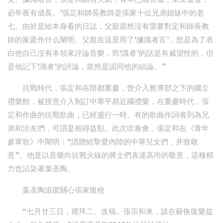
必年夜有成長。’張定和師長教師是張家十位兄弟姐妹中的老
七。由於是給本身看的日誌，父親當然沒有需要對定和師長教
師的家庭作什么闡明。父親在這里用了‘據識者言’，想是為了表
白他自己沒有本領來評論音樂，而‘識者’的話是有威望性的，但
是他記下‘識者’的評論，當然是認同他的結論。”
抗戰時代，張定和在陪都重慶，曾介入教導部之下的國立
禮樂館，被授意介入制訂中華平易近國禮樂，在重慶時代，張
定和作曲的抗戰歌曲，已經盛行一時。有的歌曲作詞者則為兄
弟和洽友們，可謂是相得益彰。此次吹奏會，張定和在《青年
參軍歌》中闡明：“譜贈給摯愛內陸的中華兒女們，并致敬
意”。他是以音樂向抗戰火線的將士們表達高尚的敬意，這種精
力也沾染著葉圣陶。
葉圣陶追蹤關心張家復校
“七月廿三日，禮拜二。改稿。張宗和來，談在蘇恢復樂益