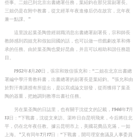
些事。二姐已到北京出書總署任務，葉紹鈞在那兒當副署長。
三姐仍是在附中教書，從文經革年夜進修后仍在故宮，北年夜
兼一點課。”
這里說起葉圣陶曾經就職消息出書總署副署長，宗和師長
教師感到四姐充和假如回國的話，也可以做一些戲劇改革和傳
承的任務。由於葉圣陶也愛好昆曲，并且可以相助和諧任務題
目。
1952年8月20日，張宗和致信張充和：“二姐在北京出書總
署編中學汗青教科書，出書總署的副署長是葉紹鈞。”張允和由
於對汗青講授有所提出，是以寫成論文頒發，從而獲得了葉圣
陶的器重，把她調到教導出書社任務。
另在葉圣陶的日誌里，也有關于沈從文的記載，1946年7月
13日：“下戰書，沈從文來訪。渠昨日自昆明飛來，今后將往北
平，仍在北年夜任教。據云昆明市上，美國花費品充滿，一如
上海。”又有同年7月17日：“下戰書，開司理室會議及人事委員