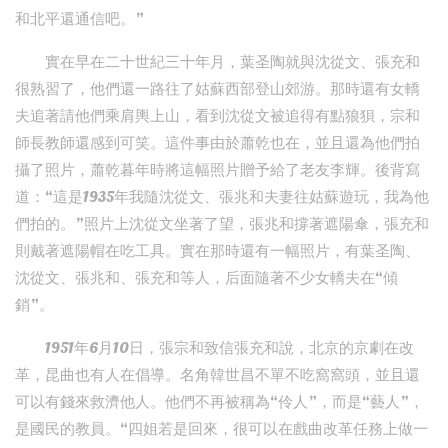
和北平還通信吧。”
實在早在二十世紀三十年月，葉圣陶就與沈從文、張充和
很熟習了，他們還一路往了姑蘇西部登山郊游。那時還有女轎
夫追著請他們乘肩輿上山，看到沈從文被追得有點狼狽，宗和
師長教師還感到可笑。這件事由於蕭乾也在，並且還為他們拍
攝了照片，蕭乾暮年時將這幅照片贈予給了老友李輝。後背寫
道：“這是1935年我隨沈從文、張兆和夫妻往姑蘇遊玩，我為他
們拍的。”照片上沈從文坐著了望，張兆和撐著遮陽傘，張充和
則戴著遮陽帽在吃工具。實在那時還有一幅照片，有葉圣陶、
沈從文、張兆和、張充和等人，后面隨著不少女轎夫在“傾
銷”。
1951年6月10日，張宗和致信張充和說，北京的京劇在改
革，昆曲也有人在倡導。名角韓世昌不單不吃窩窩頭，並且還
可以有錢來救濟他人。他們不再被稱為“伶人”，而是“藝人”，
是國民的教員。“四姐若是回來，很可以在戲曲改革任務上做一