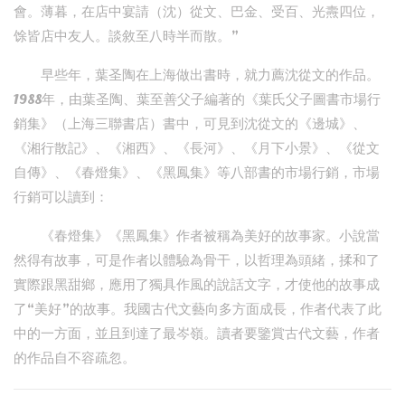
會。薄暮，在店中宴請（沈）從文、巴金、受百、光燾四位，
馀皆店中友人。談敘至八時半而散。”
早些年，葉圣陶在上海做出書時，就力薦沈從文的作品。
1988年，由葉圣陶、葉至善父子編著的《葉氏父子圖書市場行
銷集》（上海三聯書店）書中，可見到沈從文的《邊城》、
《湘行散記》、《湘西》、《長河》、《月下小景》、《從文
自傳》、《春燈集》、《黑鳳集》等八部書的市場行銷，市場
行銷可以讀到：
《春燈集》《黑鳳集》作者被稱為美好的故事家。小說當
然得有故事，可是作者以體驗為骨干，以哲理為頭緒，揉和了
實際跟黑甜鄉，應用了獨具作風的說話文字，才使他的故事成
了“美好”的故事。我國古代文藝向多方面成長，作者代表了此
中的一方面，並且到達了最岑嶺。讀者要鑒賞古代文藝，作者
的作品自不容疏忽。