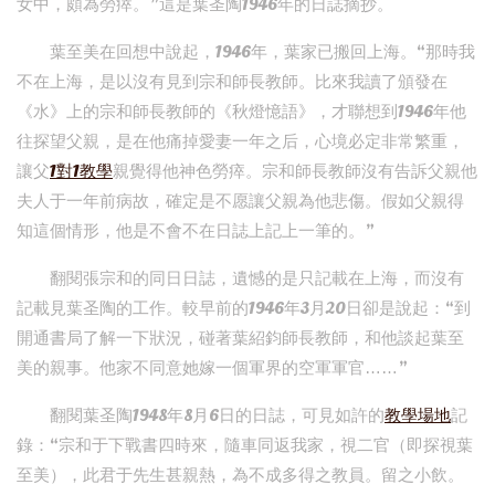
女中，頗為勞瘁。”這是葉圣陶1946年的日誌摘抄。
葉至美在回想中說起，1946年，葉家已搬回上海。“那時我
不在上海，是以沒有見到宗和師長教師。比來我讀了頒發在
《水》上的宗和師長教師的《秋燈憶語》，才聯想到1946年他
往探望父親，是在他痛掉愛妻一年之后，心境必定非常繁重，
讓父
1對1教學
親覺得他神色勞瘁。宗和師長教師沒有告訴父親他
夫人于一年前病故，確定是不愿讓父親為他悲傷。假如父親得
知這個情形，他是不會不在日誌上記上一筆的。”
翻閱張宗和的同日日誌，遺憾的是只記載在上海，而沒有
記載見葉圣陶的工作。較早前的1946年3月20日卻是說起：“到
開通書局了解一下狀況，碰著葉紹鈞師長教師，和他談起葉至
美的親事。他家不同意她嫁一個軍界的空軍軍官……”
翻閱葉圣陶1948年8月6日的日誌，可見如許的
教學場地
記
錄：“宗和于下戰書四時來，隨車同返我家，視二官（即探視葉
至美），此君于先生甚親熱，為不成多得之教員。留之小飲。