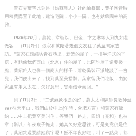
青石弄葉宅此刻是《姑蘇雜志》社的編纂部，葉圣陶昔時
用稿費購置了此地，建造宅院，小小一隅，也有姑蘇園林的高
雅。
1936年10月，蕭乾、章靳以、巴金、卞之琳等人到九如巷
做客，（11月1日）張宗和就陪著幾個文友往了葉圣陶家造
訪。“葉家在滾繡坊青石巷里，新造的屋子，一排半洋式的平
房，有點像我們西山（北京）住的屋子，比阿誰屋子還要傻一
點。葉紹鈞人也像一個商人的樣子，蕭乾偽裝正派地談了一會
兒，我們便出來了，找到葉至美措辭。葉家留我們吃飯，由於
家里有蕭太太在，欠好意思，冒雨借傘而回。”
到了11月2日，“二號氣象很是的好，蕭太太和陳師長教師坐
car 往天平山，我們由於中上(午時，合肥方言）和葉家有飯
約……中上把葉至美叫住，等我們一路走。四姐（充和）也被
章（靳以）年夜瘦子拖走，她真欠好意思往，可是究竟仍是往
了，葉紹鈞還要請她寫字呢！飯不年夜好吃，叫了一點菜，都