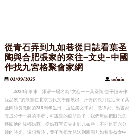
從青石弄到九如巷從日誌看葉圣
陶與合肥張家的來往–文史–中國
作找九宮格聚會家網
03/09/2025
admin
2024年事末，跟著一場名為“文心——葉圣陶·豐子愷著作
躲品展”的展覽在北京古代文學館展出，汗青的長河也迎來了葉
圣陶師長教師的130周年生日。這位集文學家、教導家、出書家
等成分于一身的學者，可說道的處所良多，我們無妨把眼光先
移回他的故鄉姑蘇。從姑蘇青石弄走到九如巷，不外是五六分
鐘的時光。遠想昔時，葉圣陶把女兒送到四周九如巷樂益女中