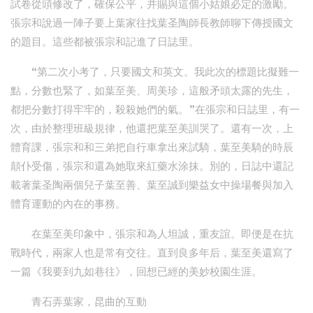
試卷從頭修改了，確保公平，并賜與這個小姑娘必定的激勵。
張宗和說過一陣子要上葉家往找葉圣陶師長教師聊下傳授國文
的題目。這些都被張宗和記進了日誌里。
“第二次小考了，只要國文和英文。我此次的標題比擬難一
點，分數也緊了，如葉至美、周美珍，這般矛頭太露的先生，
都把分數打得牢牢的，殺殺她們的氣。”在張宗和日誌里，有一
次，由於整理班級規律，他還把葉至美訓哭了。還有一次，上
體育課，張宗和和三弟把自行車拿出來試騎，葉至美騎的時辰
顛仆受傷，張宗和還為她取來紅藥水涂抹。別的，日誌中還記
載著葉圣陶兩個兒子葉至善、葉至誠到樂益女中操場餐與加入
體育運動的內在的事務。
在葉至美印象中，張宗和為人坦誠，重友誼。即便是在抗
戰時代，兩家人也是常有交往。直到良多年后，葉至美還寫了
一篇《我要到九如巷往》，回想已經的美妙校園生涯。
青石弄葉家，昆曲的互動