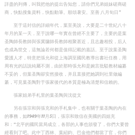
詳盡的列傳，叫我把他的提出告知您，請你們兄弟姐妹磋商磋
商，快點搜集資料，快點動筆。順頌暑安。至善 八月旬日”
至于這封信的詳細年代，葉至美說，大要是二十世紀八十
年月的某一天，至于說哪一年實在曾經不主要了，主要的是葉
圣陶師長教師與張冀牖師長教師相聚甚近，且志趣相投，后人
也成為世交，這無論若何都是值得記載的嘉話。至于說葉圣陶
愛護人才，特意把張允和從上海調至國民教導出書社任務，用
周有光的話說純屬不測，由於那時張允和是婉言批駁教材編纂
不妥的，但葉圣陶卻安然接收，并且直接把她調到社里做編
纂，可見葉圣陶對于張家後代的本質是極為清楚和信賴的。
張家姐弟手札里的葉圣陶與沈從文
另在張宗和與張充和的手札集中，也有關于葉圣陶的內在
的事務，如1949年11月5日，張宗和致信在美國的四姐充
和：“北平的國民當局成立，各部的人事也頒發了，你們大要曾
經看到了吧。此中丁西林、葉紹鈞、巴金他們都當了官，你們