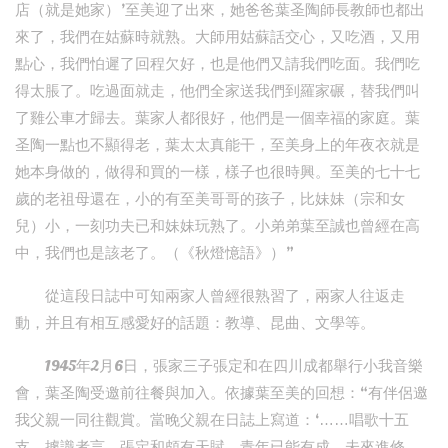
店（就是她家）’至美迎了出來，她爸爸葉圣陶師長教師也都出
來了，我們在姑蘇時就熟。大師用姑蘇話交心，又吃酒，又用
點心，我們怕遲了回程欠好，也是他們又請我們吃面。我們吃
得太脹了。吃過面就走，他們全家送我們到羅家碾，替我們叫
了雞公車才歸去。葉家人都很好，他們是一個幸福的家庭。葉
圣陶一點也不顯得老，葉太太真能干，至美身上的年夜衣就是
她本身做的，做得和買的一樣，樣子也很時興。至美的七十七
歲的老祖母還在，小的有至美哥哥的孩子，比妹妹（宗和女
兒）小，一刻功夫已和妹妹玩熟了。小弟弟葉至誠也曾經在高
中，我們也是該老了。（《秋燈憶語》）”
從這段日誌中可知兩家人曾經很熟習了，兩家人往返走
動，并且有相互感愛好的話題：教導、昆曲、文學等。
1945年2月6日，張家三子張定和在四川成都舉行小我音樂
會，葉圣陶受邀前往餐與加入。依據葉至美的回想：“有伴侶邀
我父親一同往觀賞。當晚父親在日誌上寫道：‘……唱歌十五
支。據識者言，張定和頗有天賦，青年已能有成，未來進修，