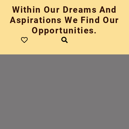
Skip
Within Our Dreams And
to
content
Aspirations We Find Our
Opportunities.