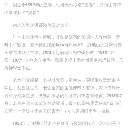
中，因生于1899年的立春，怙恃為他取名“慶春”，許地山有時
便直呼其名“慶春”。
兩人的出身也都頗為波折坎坷。
許地山生逢甲午海戰，其父是臺灣的愛國詩人許南英。昔
時甲午戰勝，臺灣被割讓給japan(日本)時，許地山的父親便攜
全家遷移到了福建。1913年赴緬甸仰光中學任教，1916年回
國。1917年進燕京年夜學，取得文學士學位后再進宗講授院，取
得神學士學位。
老舍的父親是一名皇城護軍，不幸在八國聯軍攻擊北京時
陣亡。父親往世后，老舍全家的生涯便墮入窘境，家中僅靠母
親替身補綴漿洗，做些針線活的菲薄支出供老舍唸書。1918年7
月，老舍在北京師范黌舍結業后，被京師學務局委任為“京師公
立第十七高級小學兼公民黌舍”（今方家胡同小學）校長。
1922年，許地山與老舍在缸瓦市教堂瞭解時，許地山是燕