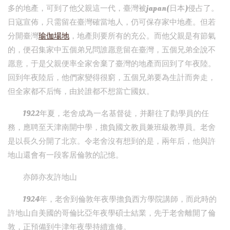
多的地產，可到了他父親這一代，臺灣被japan(日本)侵占了。
日寇宣佈，只需留在臺灣確當地人，仍可保存家中地產。但若
分開臺灣
瑜伽場地
，地產則要所有的充公。而他父親是有節氣
的，便召集家中五個弟兄問誰愿意留在臺灣，五個兄弟全說不
愿意，于是父親便率全家舍棄了臺灣的地產而回到了年夜陸。
回到年夜陸后，他們家變得很窮，五個兄弟要為生計而奔走，
但全家都不后悔，由於誰都不想當亡國奴。
1922年夏，老舍成為一名基督徒，并辭往了勸學員的任
務，應聘至天津南開中學，擔負國文教員兼班級教導員。老舍
是以長久分開了北京。令老舍沒有想到的是，兩年后，他與許
地山還會有一段客居倫敦的記憶。
亦師亦友許地山
1924年，老舍到倫敦年夜學擔負西方學院講師，而此時的
許地山自美國的哥倫比亞年夜學碩士結業，先于老舍離開了倫
敦，正預備到牛津年夜學持續進修。