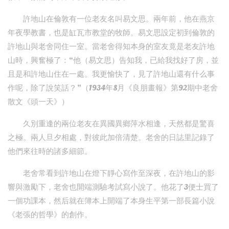
許地山在倫敦有一位老友名叫易文思。兩年前，他在燕京
年夜學教書，也是缸瓦市教堂的牧師。易文思設定初到倫敦的
許地山與老舍同住一室。當老舍得知本身的室友竟是老友許地
山時，興奮極了：“他（易文思）告知我，已給我找好了房，並
且是和許地山住在一處。我更愉快了，見了許地山還有什么事
作呢，除了說笑話？”（1934年8月《良朋畫報》第92期中老舍
散文《頭一天》）
久別重逢的兩位老友在異國異鄉萍水相逢，天然都是驚喜
之極。兩人旦夕相處，對彼此加倍清楚。老舍的日誌里記錄了
他們來往時的諸多細節。
老舍常看到許地山在燈下靜心寫作至深夜，在許地山的影
響與激勵下，老舍也開端測驗考試寫小說了。他花了3便士買了
一個功課本，然后就在簿本上開端了本身生平第一部長篇小說
《老張的哲學》的創作。