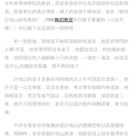
京年夜學神學院的教員，而老舍曾經升任為京師郊外北區勸學
員。跟著來往的逐步增多，兩人的友情不竭加深。老舍《敬悼
許地山師長教師》（1941
舞蹈教室
年刊發于重慶的《小說月
報》）中記載了在這里的一段時間：
初一熟悉他，我簡直不敢盼望能與他為友，他是有學問的
人哪·可是，他有學問而沒有架子，他愛說笑話，村的雅的都
有；他同我往吃八個銅板十只的水餃，一邊吃一邊說，紛歧定
說什么,但總說得風趣。我不再怕他了。
許地山的多才多藝在同時期的文人中可謂是百里挑一。他
不只是一位文學家，並且在美術、考古學等範疇均有成就，他
精曉英文、梵文等多門說話，且熟稔西洋樂曲、深諳西皮二
黃，他不只琵琶彈的好，甚至可以或許創作與翻譯東、東方歌
曲。
不外令老舍加倍敬佩的是許地山的愛國思惟以及家國情
懷。閑聊時，老舍曾聽許地山講過：他家從祖上就在臺灣有良