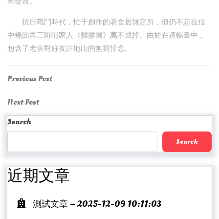
來鑒賞。
抗日戰鬥時代，忙于創作的老舍居無定所，但仍不忘在信
中幾回再三吩咐家人《雞雛圖》萬不成掉。由於在這幅畫中，
包含了老舍對好友許地山的無窮悼念。
Post
Previous
Previous Post
Post
navigation
Next
Next Post
Post
Search
Search
近期文章
測試文章 – 2025-12-09 10:11:03