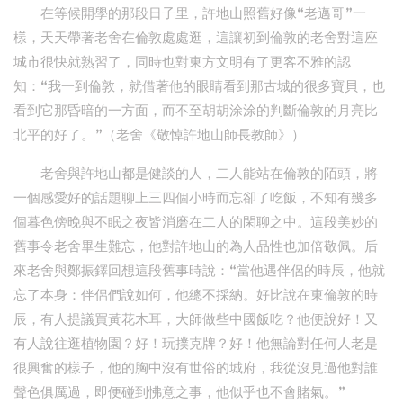
在等候開學的那段日子里，許地山照舊好像“老邁哥”一
樣，天天帶著老舍在倫敦處處逛，這讓初到倫敦的老舍對這座
城市很快就熟習了，同時也對東方文明有了更客不雅的認
知：“我一到倫敦，就借著他的眼睛看到那古城的很多寶貝，也
看到它那昏暗的一方面，而不至胡胡涂涂的判斷倫敦的月亮比
北平的好了。”（老舍《敬悼許地山師長教師》）
老舍與許地山都是健談的人，二人能站在倫敦的陌頭，將
一個感愛好的話題聊上三四個小時而忘卻了吃飯，不知有幾多
個暮色傍晚與不眠之夜皆消磨在二人的閑聊之中。這段美妙的
舊事令老舍畢生難忘，他對許地山的為人品性也加倍敬佩。后
來老舍與鄭振鐸回想這段舊事時說：“當他遇伴侶的時辰，他就
忘了本身：伴侶們說如何，他總不採納。好比說在東倫敦的時
辰，有人提議買黃花木耳，大師做些中國飯吃？他便說好！又
有人說往逛植物園？好！玩撲克牌？好！他無論對任何人老是
很興奮的樣子，他的胸中沒有世俗的城府，我從沒見過他對誰
聲色俱厲過，即便碰到怫意之事，他似乎也不會賭氣。”