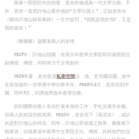
跟著一部部巨作的頒發，老舍終極成為一代文學大師。不
外，老舍一直把許地山看作他的“文學引路人”，正如老舍在
《敬悼許地山師長教師》一文中提到，“他既是我的‘師’，又是
我的老友！”
《雞雛圖》凝聚著兩人的友情
1927年，許地山回國，在燕京年夜學文學院和宗講授院任
副傳授、傳授，同時努力于文學創作。
1929年夏，老舍取道
私密空間
法、德、意等國回國。途中
在新加坡的一所華裔中學任教半年。1930年3月，老舍回到中
國。同年7月，到濟南齊魯年夜學任教。
回到國際的兩人各自忙著本身的工作，手札交通并未幾。
但兩人的友誼仍然篤厚。1935年，老舍寫下《落花生》，或許
恰是對許地山的悼念。同年，許地山受胡適之推舉，攜眷南下
噴鼻港，任噴鼻港年夜學中文學院主任、傳授，此時他們的交