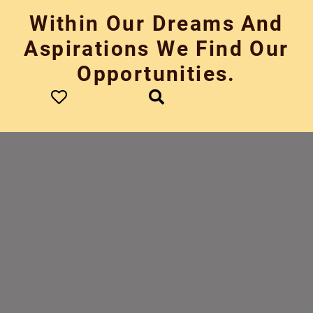
Skip
Within Our Dreams And
to
content
Aspirations We Find Our
Opportunities.