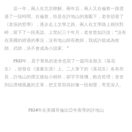
這一年，兩人在北京瞭解。兩年后，兩人又在倫敦一路渡
過了一段時間。在倫敦，恰是在許地山的激勵下，老舍頒發了
《老張的哲學》，逐步走上文學之路。兩人在文學路上相扶對
峙，留下了一段美談。上世紀三十年月，老舍曾如許說：“沒有
在英國的經過的事況，沒有地山師長教師，我或許能成為牧
師、武師，決不會成為小說家。”
1935年，居于青島的老舍也寫了一篇同名散文《落花
生》，頒發在《漫畫生涯》上。二人筆下的《落花生》各有所
長，許地山的撰文雖短小精幹，卻字字珠璣，飽含哲理；老舍
則以滑稽風趣的文筆，把文章寫得好像一段相聲，寄意深入。
1924年在美國哥倫比亞年夜學的許地山