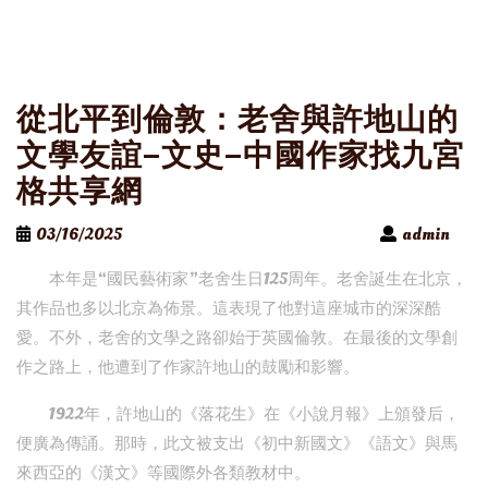
從北平到倫敦：老舍與許地山的
文學友誼–文史–中國作家找九宮
格共享網
03/16/2025
admin
本年是“國民藝術家”老舍生日125周年。老舍誕生在北京，
其作品也多以北京為佈景。這表現了他對這座城市的深深酷
愛。不外，老舍的文學之路卻始于英國倫敦。在最後的文學創
作之路上，他遭到了作家許地山的鼓勵和影響。
1922年，許地山的《落花生》在《小說月報》上頒發后，
便廣為傳誦。那時，此文被支出《初中新國文》《語文》與馬
來西亞的《漢文》等國際外各類教材中。