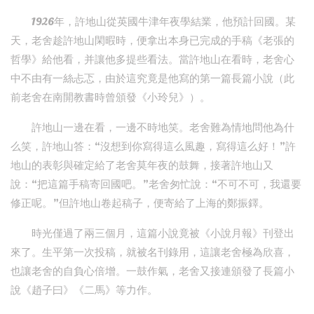
1926年，許地山從英國牛津年夜學結業，他預計回國。某
天，老舍趁許地山閑暇時，便拿出本身已完成的手稿《老張的
哲學》給他看，并讓他多提些看法。當許地山在看時，老舍心
中不由有一絲忐忑，由於這究竟是他寫的第一篇長篇小說（此
前老舍在南開教書時曾頒發《小玲兒》）。
許地山一邊在看，一邊不時地笑。老舍難為情地問他為什
么笑，許地山答：“沒想到你寫得這么風趣，寫得這么好！”許
地山的表彰與確定給了老舍莫年夜的鼓舞，接著許地山又
說：“把這篇手稿寄回國吧。”老舍匆忙說：“不可不可，我還要
修正呢。”但許地山卷起稿子，便寄給了上海的鄭振鐸。
時光僅過了兩三個月，這篇小說竟被《小說月報》刊登出
來了。生平第一次投稿，就被名刊錄用，這讓老舍極為欣喜，
也讓老舍的自負心倍增。一鼓作氣，老舍又接連頒發了長篇小
說《趙子曰》《二馬》等力作。