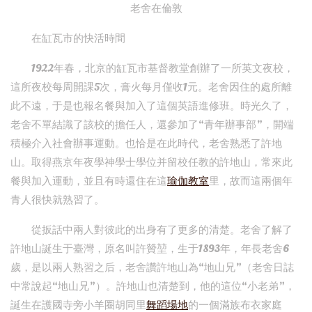
老舍在倫敦
在缸瓦市的快活時間
1922年春，北京的缸瓦市基督教堂創辦了一所英文夜校，
這所夜校每周開課5次，膏火每月僅收1元。老舍因住的處所離
此不遠，于是也報名餐與加入了這個英語進修班。時光久了，
老舍不單結識了該校的擔任人，還參加了“青年辦事部”，開端
積極介入社會辦事運動。也恰是在此時代，老舍熟悉了許地
山。取得燕京年夜學神學士學位并留校任教的許地山，常來此
餐與加入運動，並且有時還住在這
瑜伽教室
里，故而這兩個年
青人很快就熟習了。
從扳話中兩人對彼此的出身有了更多的清楚。老舍了解了
許地山誕生于臺灣，原名叫許贊堃，生于1893年，年長老舍6
歲，是以兩人熟習之后，老舍讚許地山為“地山兄”（老舍日誌
中常說起“地山兄”）。許地山也清楚到，他的這位“小老弟”，
誕生在護國寺旁小羊圈胡同里
舞蹈場地
的一個滿族布衣家庭