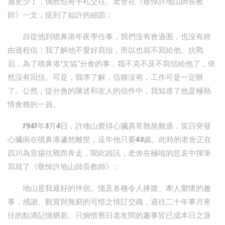
通更少了，偶然也有手札交往。老舍在《敬悼許地山師長教
師》一文，提到了如許的細節：
自從他到噴鼻港年夜學任事，我們沒有會過面，也沒有經
由過程信；我了解他不愛好寫信，所以也就不寫給他。抗戰
后，為了噴鼻港‘文協’分會的事，我不克不及不寫信給他了，依
然沒有回信。可是，我準了解，信雖沒有，工作可是一定辦
了。公然，從分會的陳述和友人的信件中，我知道了他是極熱
情會務的一員。
1941年8月4日，許地山覺得心臟異常難熬難過，當日突發
心臟病在噴鼻港遽然離世，這年他只要48歲。此時的老舍正在
四川為宣揚抗戰而奔走，聞此凶訊，老舍在極端的悲哀中揮筆
寫就了《敬悼許地山師長教師》：
地山是我最好的伴侶。憶及各種令人捧腹、牽人縈懷的趣
事，感謝、觀賞與無窮的可惜之情訂交織，過往二十年事月來
往的點滴記憶猶新。只惋惜舊日老友間的趣事皆已成本日之淚