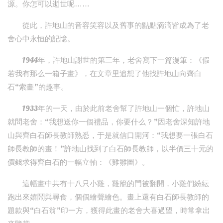
源。你怎可以逝世呢……
從此，許地山的音容笑容以及舊事的點點滴滴皆成為了老
舍心中永恒的記憶。
1944年，許地山謝世的第三年，老舍寫下一篇漫筆：《假
若我有那么一箱子畫》，在文章里追想了他找許地山向齊白
石“索畫”的趣事。
1933年的一天，由於此前老舍幫了許地山一個忙，許地山
就問老舍：“我想送你一個禮品，你要什么？”因老舍深知許地
山與齊白石師長教師熟悉，于是就信口開河：“我想要一張白石
師長教師的畫！”許地山找到了白石師長教師，以半價三十元的
價錢求得齊白石的一幅立軸：《雞雛圖》。
這幅畫中共有十八只小雞，雞籠的門被翻開，小雞們紛紜
跑出來嬉鬧與尋食，個個繪聲繪色。畫上還有白石師長教師的
題款與“白石翁”印一方，獲得此畫的老舍大喜過望，時常拿出