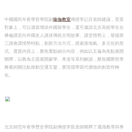
中國國民年夜學哲學院副
瑜伽教室
傳授李記芬老師建議，受眾
對象上，可以適當增添外國留學生，還可邀請北京高校學生在
彝倫講堂向外國友人講述傳統文明故事。講堂情勢上，發揚第
三講會講情勢特點，創新方法方式，摸索接地氣、多元化的形
式。選題內容上，聚焦重點細分內容，例如以五倫為焦點展開
闡釋，以教為主題展開蒙學、孝道等系列解讀，聚焦國際哲學
舞臺的關注點推動交通互鑒，實現儒學當代價值的創造性轉
化。
北京師范年夜學歷史學院副傳授李凱老師闡釋了通識教導與專