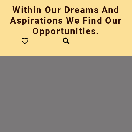
Skip
Within Our Dreams And
to
content
Aspirations We Find Our
Opportunities.