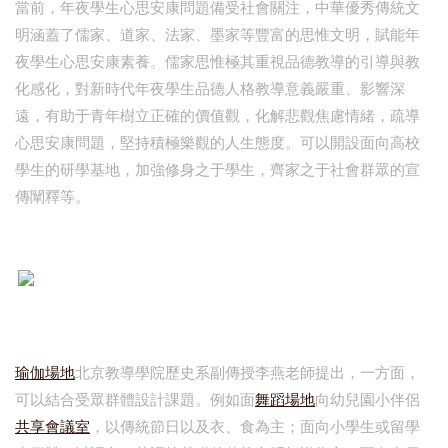
當前，年夜學生心思安康問題備受社會關注，中華優秀傳統文
明涵蓋了儒家、道家、法家、墨家等豐富的思惟文明，賦能年
夜學生心思安康素養。儒家思惟極其重視品德教導的引導與教
化感化，對新時代年夜學生品德人格教導意義嚴重、影響深
遠，有助于青年樹立正確的價值觀，化解悲觀焦慮情緒，疏導
心思安康問題，堅持積極樂觀的人生態度。可以開設面向高校
學生的研學基地，加強修身之于學生，齊家之于社會群眾的宣
傳闡釋等。
瑜伽場地
北京教導學院歷史系副傳授李燕老師提出，一方面，
可以結合受眾群體設計課題。例如面
舞蹈場地
向幼兒園小伴侶
共享會議室
，以傳統節日以及衣、食為主；面向小學生或留學