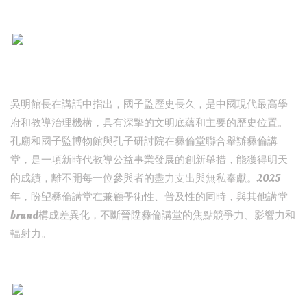
吳明館長在講話中指出，國子監歷史長久，是中國現代最高學
府和教導治理機構，具有深摯的文明底蘊和主要的歷史位置。
孔廟和國子監博物館與孔子研討院在彝倫堂聯合舉辦彝倫講
堂，是一項新時代教導公益事業發展的創新舉措，能獲得明天
的成績，離不開每一位參與者的盡力支出與無私奉獻。2025
年，盼望彝倫講堂在兼顧學術性、普及性的同時，與其他講堂
brand構成差異化，不斷晉陞彝倫講堂的焦點競爭力、影響力和
輻射力。