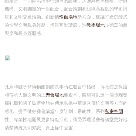
議結合二十四節氣增添任務日的講座，加強與教導機構、研討
機構、文明團體的一起配合，配合策劃和組織高程度的學術講
座和文明交通活動。創新情
瑜伽場地
勢方面，建議打造沉醉式
的儒學文明親身經歷，增添互動環節，進
教學場地
步聽眾的參
與度和親身經歷感。
孔廟和國子監博物館副館長李晴在發言中指出，博物館是保護
和傳承人類文明的主
聚會場地
要殿堂，盼望可以進一個步驟發
揮孔廟和國子監博物館在傳承弘揚中華優秀傳統文明等方面的
感化，提早做好彝倫講堂年度計劃，系統性、系列
私密空間
性、專業性地開展更多特點活動，讓受眾通過彝倫講堂更好地
清楚傳統文明知識，真正從中受害。