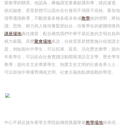
業教導的關系。他認為，彝倫講堂要兼顧通和專，彼此滲透、
彼此融會。受眾群體可以面向全社會而不局限于高校。要加強
儒學通識教導，不斷摸索多種多樣卓有成
教學
效的情勢，將知
識、思惟、精力與人格培養緊密結合，培養學生的家國情懷與
講座場地
責任擔當，配合構筑我們中華平易近族的文明自負和
精力家園。具體
聚會場地
來說，分歧受眾群體實施分歧授課主
題，例如面向中學生，可以拓展、延長、活化歷史教學；面向
年夜學生，可以綜合社會實踐活動開展漢語言文學、歷史學等
教導；面向非文史專業學生、熱愛文史文明的社會各界人士，
可以加強中華優秀傳統文明、社會主義焦點價值觀的學習。
中心平易近族年夜學文學院副傳授萬麗華老
教學場地
師表現，