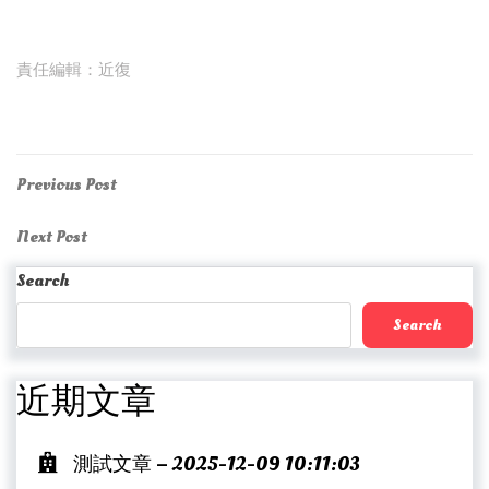
責任編輯：近復
Post
Previous
Previous Post
Post
navigation
Next
Next Post
Post
Search
Search
近期文章
測試文章 – 2025-12-09 10:11:03