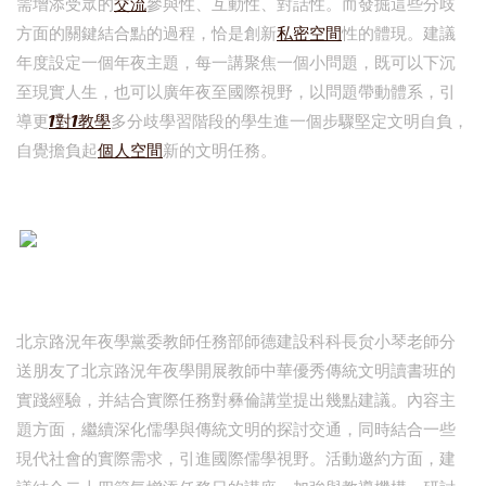
需增添受眾的
交流
參與性、互動性、對話性。而發掘這些分歧
方面的關鍵結合點的過程，恰是創新
私密空間
性的體現。建議
年度設定一個年夜主題，每一講聚焦一個小問題，既可以下沉
至現實人生，也可以廣年夜至國際視野，以問題帶動體系，引
導更
1對1教學
多分歧學習階段的學生進一個步驟堅定文明自負，
自覺擔負起
個人空間
新的文明任務。
北京路況年夜學黨委教師任務部師德建設科科長贠小琴老師分
送朋友了北京路況年夜學開展教師中華優秀傳統文明讀書班的
實踐經驗，并結合實際任務對彝倫講堂提出幾點建議。內容主
題方面，繼續深化儒學與傳統文明的探討交通，同時結合一些
現代社會的實際需求，引進國際儒學視野。活動邀約方面，建