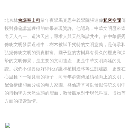
北京林
會議室出租
業年夜學馬克思主義學院張連偉
私密空間
傳
授對彝倫講堂獲得的結果表現贊許。他認為，中華文明歷來崇
尚天人合一、道法天然，尋求人與天然和諧共生。在中華優秀
傳統文明發展過程中，樹木被賦予獨特的文明意義，是傳承和
弘揚傳統文明的寶貴財富。國子監的古樹具有長久的歷史和深
摯的文明佈景，是主要的文明遺產，更是中華文明綿延的見
證。我們不僅要做好綠化保護和植樹造林等生態建設，更要在
心里種下一顆良善的種子，向青年群體傳遞積極向上的文明，
配合構建和而分歧的精力家園。彝倫講堂可以發掘傳統文明中
的博物學與天然生態的層面，激發聽眾對于現代科技、博物等
方面的摸索熱情。