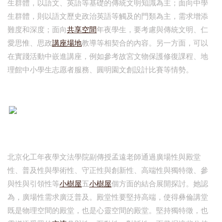
生群體，以語文、英語等基礎的傳統文明知識為主；面向中學
生群體，則以語文歷史政治英語等觸及的門類為主，需求增添
難度和深度；面向
共享空間
年夜學生，要考慮與傳統文明、仁
愛思惟、思政
講座場地
教導等相契合的內容。另一方面，可以
在實踐活動中嵌進講座，例如參考故宮文物保護修復課程、地
理館中小學生志愿者服務、圓明園文創設計比賽等情勢。
北京化工年夜學文法學院副傳授孟遠老師通過廣場性與殿堂
性、普及性與學術性、守正性與創新性、高端性與獨特徵、參
與性與引領性等
小樹屋
五
小樹屋
個方面的結合展開探討。她認
為，廣場性需求廣泛普及。殿堂性要堅持高端，使得彝倫講堂
既是物理空間的殿堂，也是心靈空間的殿堂。堅持獨特徵，也