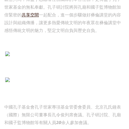
世家基金的無私奉獻。孔子研討院將與孔廟和國子監博物館加
倍緊密的
共享空間
一起配合，進一個步驟做好彝倫講堂的內容
設計與組織傳播，讓更多熱愛傳統文明的年夜眾在彝倫講堂中
感悟傳統文明的魅力，堅定文明自負與歷史自負。
中國孔子基金會孔子世家專項基金管委會委員、北京孔氏鐘表
（國際）無限公司董事長孔令俊列席會議。孔子研討院、孔廟
和國子監博物館等有關人員20余人參加會議。