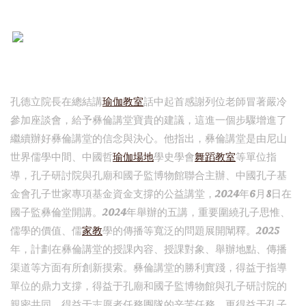
孔德立院長在總結講
瑜伽教室
話中起首感謝列位老師冒著嚴冷
參加座談會，給予彝倫講堂寶貴的建議，這進一個步驟增進了
繼續辦好彝倫講堂的信念與決心。他指出，彝倫講堂是由尼山
世界儒學中間、中國哲
瑜伽場地
學史學會
舞蹈教室
等單位指
導，孔子研討院與孔廟和國子監博物館聯合主辦、中國孔子基
金會孔子世家專項基金資金支撐的公益講堂，2024年6月8日在
國子監彝倫堂開講。2024年舉辦的五講，重要圍繞孔子思惟、
儒學的價值、儒
家教
學的傳播等寬泛的問題展開闡釋。2025
年，計劃在彝倫講堂的授課內容、授課對象、舉辦地點、傳播
渠道等方面有所創新摸索。彝倫講堂的勝利實踐，得益于指導
單位的鼎力支撐，得益于孔廟和國子監博物館與孔子研討院的
親密共同，得益于志愿者任務團隊的辛苦任務，更得益于孔子