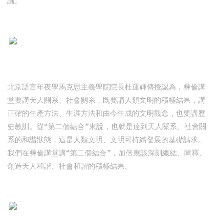
議。
北京語言年夜學馬克思主義學院院長杜運輝傳授認為，彝倫講
堂要講天人關系、社會關系，既要講人類文明的積極結果，講
正確的生產方法、生涯方法和由今生成的文明觀念，也要講歷
史教訓。從“第二個結合”來說，也就是達到天人關系、社會關
系的和諧狀態，這是人類文明、文明可持續發展的基礎請求。
我們在彝倫講堂講“第二個結合”，加倍應該深刻總結、闡釋、
創造天人和諧、社會和諧的積極結果。