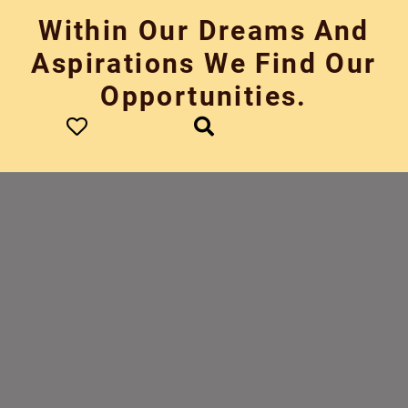
Skip
Within Our Dreams And
to
content
Aspirations We Find Our
Opportunities.