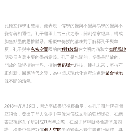
孔德立作學術總結。他表現，儒學的變與不變與易學的變與不
變有著相通性。孔子繼承上古三代之學，開創儒家經典，構成
胸無點墨的思惟體系。楊慶中傳授的講座對于解釋孔子與華
夏，孔子與中
私密空間
國的內
1對1教學
在文明內涵和文
舞蹈場地
明發展有著主要的學術意義。孔子是包涵的，儒學是開放的。
開放的儒學擁抱世界、擁抱
舞蹈場地
科技、擁抱未來，堅持守
正創新，回應時代之變，為中國式現代化進程注進源
聚會場地
源不斷的活氣。
2013年11月26日，習近平總書記視察曲阜，在孔子研討院召開
座談會，發出了鼎力弘揚中華優秀傳統文明的強烈號召。在總
書記視察孔子研討院11周年之際，在國子監舉辦彝倫講堂第四
講，楊慶中傳授就儒
個人空間
學的變與不變主題進行闡釋，具