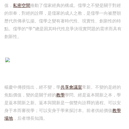
值，
私密空間
推動了儒家經典的構成。儒學之不變是關于對經
的崇奉，對經的詮釋，是儒家的成人之教，是儒學一向被歷朝
歷代所傳承弘揚。儒學之變有著時代性、現實性、創新性的特
點。儒學的“學”總是因其時代性息爭決現實問題的需求而具有
創新性。
楊慶中傳授指出，經不變，學
共享會議室
常新。不變的是經的
焦點價值，變的是關于經的
教學
學問。經是返本開新之本，學
是返本開新之新。返本與開新是一個雙向詮釋的過程。可以安
身于本而審視學；可以安身于學來探討本。前者供給價值
教學
場地
，后者增長知識。