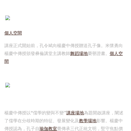
個人空間
講座正式開始前，孔令斌向楊慶中傳授贈送孔子像。米懷勇向
楊慶中傳授頒發彝倫講堂主講教師
舞蹈場地
榮譽證書。
個人空
間
楊慶中傳授以“儒學的變與不變”
講座場地
為題開啟講座，闡述
了儒學在分歧時期的特征、發展變化及
教學場地
影響。楊慶中
傳授認為，孔子自
瑜伽教室
覺傳承三代正統文明，堅守焦點價