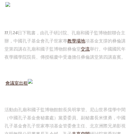
11月24日下戰書，由孔子研討院、孔廟和國子監博物館聯合主
辦，中國孔子基金會孔子世家專
教學場地
項基金支撐的彝倫講
堂第四講在孔廟和國子監博物館彝倫堂
交流
舉行。中國國民年
夜學國學院院長、傳授楊慶中受邀擔任彝倫講堂第四講嘉賓。
會議室出租
活動由孔廟和國子監博物館館長吳明掌管。尼山世界儒學中間
（中國孔子基金會秘書處）黨委委員、副秘書長米懷勇，中國
孔子基金會孔子世家專項基金管委會主任、北京洲際兄弟影視