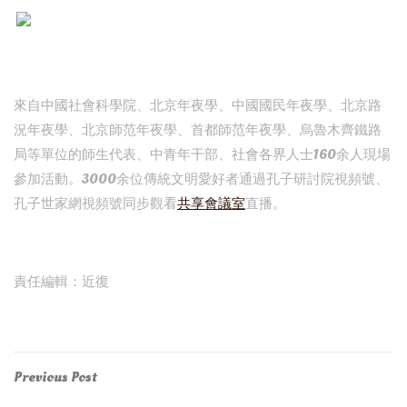
來自中國社會科學院、北京年夜學、中國國民年夜學、北京路
況年夜學、北京師范年夜學、首都師范年夜學、烏魯木齊鐵路
局等單位的師生代表、中青年干部、社會各界人士160余人現場
參加活動。3000余位傳統文明愛好者通過孔子研討院視頻號、
孔子世家網視頻號同步觀看
共享會議室
直播。
責任編輯：近復
Post
Previous
Previous Post
Post