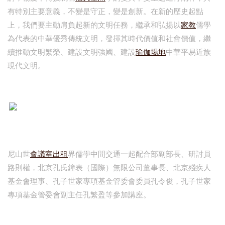
有特別主要意義，不變是守正，變是創新。在新的歷史起點
上，我們要主動肩負起新的文明任務，繼承和弘揚以
家教
儒學
為代表的中華優秀傳統文明，發揮其時代價值和社會價值，繼
續推動文明繁榮、建設文明強國、建設
瑜伽場地
中華平易近族
現代文明。
尼山世
會議室出租
界儒學中間交通一起配合部副部長、研討員
路則權，北京孔氏鐘表（國際）無限公司董事長、北京殘疾人
基金會理事、孔子世家專項基金管委會委員孔令俊，孔子世家
專項基金管委會副主任孔繁盈等參加講座。