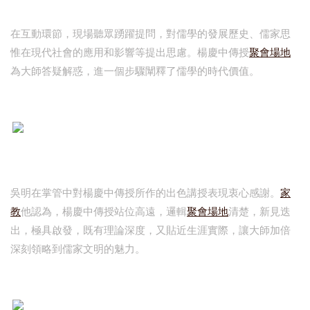
在互動環節，現場聽眾踴躍提問，對儒學的發展歷史、儒家思
惟在現代社會的應用和影響等提出思慮。楊慶中傳授
聚會場地
為大師答疑解惑，進一個步驟闡釋了儒學的時代價值。
吳明在掌管中對楊慶中傳授所作的出色講授表現衷心感謝。
家
教
他認為，楊慶中傳授站位高遠，邏輯
聚會場地
清楚，新見迭
出，極具啟發，既有理論深度，又貼近生涯實際，讓大師加倍
深刻領略到儒家文明的魅力。