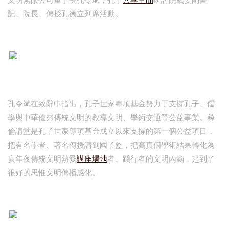
文明無限公司董事長孔令斌，孔子
共享空間
研討院黨委副書
記、院長、傳授孔德立列席活動。
孔令斌在致辭中指出，孔子世家專項基金努力于支撐孔子、儒
學與中華優秀傳統文明的教導文明、學術交通等公益事業。彝
倫講堂是孔子世家專項基金成立以來支撐的第一個公益項目，
把有名學者、著名傳授請到國子監，把高真個學術結果轉化為
廣年夜傳統文明熱愛
講座場地
者、踐行者的文明內涵，起到了
很好的思惟文明傳播感化。