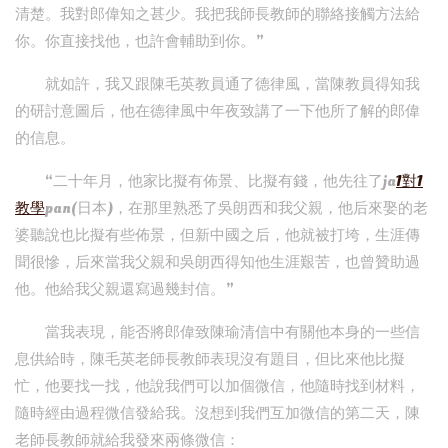
清楚。我對郎偉知之甚少。我把我師長教師的聯絡接觸方法給
你。你直接找他，也許會輔助到你。”
就如許，我又跟陳毛英教員通了德律風，當陳教員得知我
的研討意圖后，他在德律風中年夜致講了一下他所了解的郎偉
的信息。
“二十年月，他家比擬有佈景、比擬有錢，他先往了ja
1對1
教學
pan(日本)，在那里熟悉了吳朗西和我父親，他后來娶的老
婆聽說也比擬有些佈景，但新中國之后，他就被打垮，生涯傳
聞很慘，后來當我父親和吳朗西得知他生涯艱苦，也曾贊助過
他。他給我父親還寫過幾封信。”
當我表現，能否將郎偉致陳瑜清信中有關他本身的一些信
息供給時，陳毛英老師長教師表現沒有題目，但比來他比擬
忙，他要找一找，他說我們可以加個微信，他隨時找到材料，
隨時經由過程微信發給我。沒想到我們互加微信的第二天，陳
老師長教師就給我發來兩條微信：