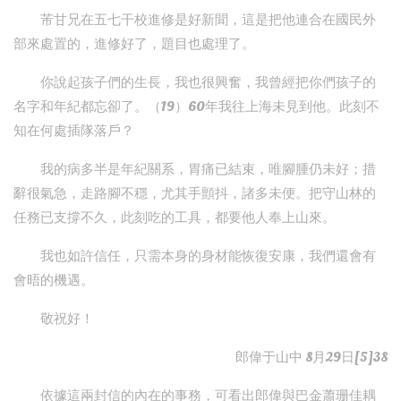
芾甘兄在五七干校進修是好新聞，這是把他連合在國民外
部來處置的，進修好了，題目也處理了。
你說起孩子們的生長，我也很興奮，我曾經把你們孩子的
名字和年紀都忘卻了。（19）60年我往上海未見到他。此刻不
知在何處插隊落戶？
我的病多半是年紀關系，胃痛已結束，唯腳腫仍未好；措
辭很氣急，走路腳不穩，尤其手顫抖，諸多未便。把守山林的
任務已支撐不久，此刻吃的工具，都要他人奉上山來。
我也如許信任，只需本身的身材能恢復安康，我們還會有
會晤的機遇。
敬祝好！
郎偉于山中 8月29日[5]38
依據這兩封信的內在的事務，可看出郎偉與巴金蕭珊佳耦