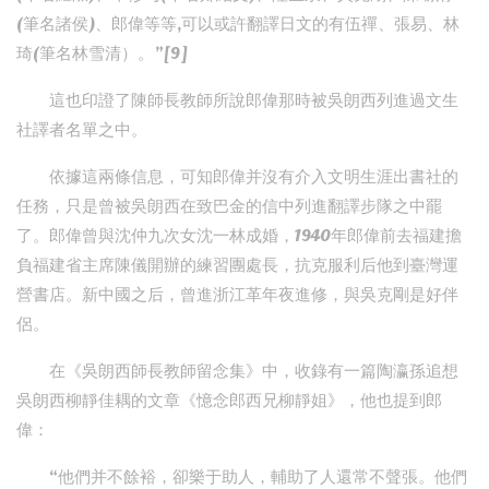
(筆名諸侯)、郎偉等等,可以或許翻譯日文的有伍禪、張易、林
琦(筆名林雪清）。”[9]
這也印證了陳師長教師所說郎偉那時被吳朗西列進過文生
社譯者名單之中。
依據這兩條信息，可知郎偉并沒有介入文明生涯出書社的
任務，只是曾被吳朗西在致巴金的信中列進翻譯步隊之中罷
了。郎偉曾與沈仲九次女沈一林成婚，1940年郎偉前去福建擔
負福建省主席陳儀開辦的練習團處長，抗克服利后他到臺灣運
營書店。新中國之后，曾進浙江革年夜進修，與吳克剛是好伴
侶。
在《吳朗西師長教師留念集》中，收錄有一篇陶瀛孫追想
吳朗西柳靜佳耦的文章《憶念郎西兄柳靜姐》，他也提到郎
偉：
“他們并不餘裕，卻樂于助人，輔助了人還常不聲張。他們