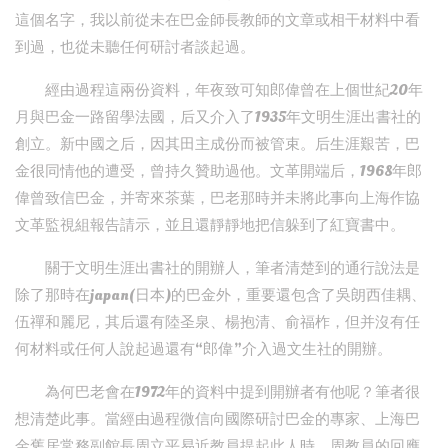
這個名字，我以前從未在巴金師長教師的文章或相干材料中看
到過，也從未聽任何研討者談起過。
經由過程這兩份資料，年夜致可知郎偉曾在上個世紀20年
月與巴金一路留學法國，后又介入了1935年文明生涯出書社的
創立。新中國之后，因其田主成份而被管束。后生涯艱苦，巴
金很同情他的遭受，曾持久贊助過他。文革開端后，1968年郎
偉曾致信巴金，并寄來茶葉，巴老那時并未將此事向上海作協
文革監視組報告請示，並且還靜靜地把信躲到了紅寶書中。
關于文明生涯出書社的開辦人，筆者清楚到的通行說法是
除了那時在japan(日本)的巴金外，重要還包含了吳朗西佳耦、
伍禪和麗尼，其后還有陸圣泉、楊抱清、俞福柞，但并沒有任
何材料或任何人說起過還有“郎偉”介入過文生社的開辦。
為何巴老會在1972年的資料中提到開辦者有他呢？筆者很
想清楚此事。當經由過程微信向國際研討巴金的專家、上海巴
金舊居常務副館長周立平易近教員提起此人時，周教員的回應