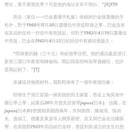
寄出，要不要我先寄？可是他的地址非常不明白。”[6]170
而在《家信——巴金蕭珊手札集》收錄的巴金致蕭珊的手
札中，對于1960年11月30日蕭珊信中所提郎偉之事，巴金沒有
在其后的任何一封信中有所說起。但對于1963年4月19日蕭珊信
中所提，巴金在1963年4月22日的回信中有過回應版主：
“郎偉要的錢（三十元）你給他寄往吧。他的通訊處是浙江
新登三溪口年夜老塢轉儉塢。我記得前些時辰寄過錢往，也許
是我記錯了。”[7]
依據這些無限材料，我對郎偉有了一個年夜致印象：
郎偉生于浙江富陽一個富饒的田主家庭，曾在上海吳淞中
國公學上學，結業后20年月曾先后留學japan(日本)、法國，在
japan(日本)時曾贊助吳朗西兩年，并與朗西、陳瑜清、張貞
夫、孫俍工、穩重及黃源等人關系親密。后又與巴金在法國留
學。在吳朗西1935年寫信給巴金時，曾提到新成立的文生社想