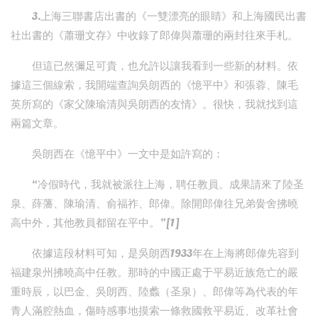
3.上海三聯書店出書的《一雙漂亮的眼睛》和上海國民出書
社出書的《蕭珊文存》中收錄了郎偉與蕭珊的兩封往來手札。
但這已然彌足可貴，也允許以讓我看到一些新的材料。依
據這三個線索，我開端查詢吳朗西的《憶平中》和張蓉、陳毛
英所寫的《家父陳瑜清與吳朗西的友情》。很快，我就找到這
兩篇文章。
吳朗西在《憶平中》一文中是如許寫的：
“冷假時代，我就被派往上海，聘任教員。成果請來了陸圣
泉、薛藩、陳瑜清、俞福祚、郎偉。除開郎偉往兄弟黌舍拂曉
高中外，其他教員都留在平中。”[1]
依據這段材料可知，是吳朗西1933年在上海將郎偉先容到
福建泉州拂曉高中任教。那時的中國正處于平易近族危亡的嚴
重時辰，以巴金、吳朗西、陸蠡（圣泉）、郎偉等為代表的年
青人滿腔熱血，傷時感事地摸索一條救國救平易近、改革社會