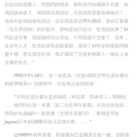
封短信給我愛人，問我們的情形。那時我們佳耦都不在家，由
我的妹妹收下。我固然沒有回信，可是我把茶葉泡著喝光了，
也未向監視組報告請示。並且我把原信帶到機關，放在紅寶書
《毛主席語錄》的封套內，那時是如許設法，監視組如果了解
問起這件事，我就隨時交出原信，不問我就不交接了。后來，
在這年八月，監視組采取反動運動，搜尋了材料室和煤氣間兩
處牛棚，查出我這封信，我才補寫了交接和他鄰人一個在上海
念書的先生。”
1972年7月26日，在一份題為《交接<我和文明生涯出書社
的經濟關系>》的材料中，巴金再次提到郎偉：
“文明生涯出書社是吳朗西（和伍禪、郎偉等人）開辦的。
……他們印出第一本書《第二次世界年夜戰》才寫信告知我，
用我的名義編印一套叢書《文明生涯叢刊》，要我提早從
japan(日本)回國餐與加入這個任務。……”
從1969年材料來看，郎偉應與巴金關系非統一般。但郎偉