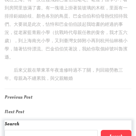
到房間里放滿了書。有一塊墻上掛著裝玻璃的木框，里面有一
排排鉅細紛歧、顏色各別的鳥蛋。巴金伯伯和伯母熱忱招待我
們。大要就是此次，怙恃和巴金伯伯談起我唸書的經過的事
況，從老家藍青殿小學（抗戰時代母親任教的黌舍，我才五六
歲），到上海南光小學，又到臺灣女師附小再到杭州仙林橋小
學，隨著怙恃漂流。巴金伯伯笑著說，我給你取個綽號叫魯濱
遜。
后來父親在華東革年夜進修時過不了關，判回籍勞教三
年。母親為不纏累我，與父親離婚
Post
Previous
Previous Post
Post
navigation
Next
Next Post
Post
Search