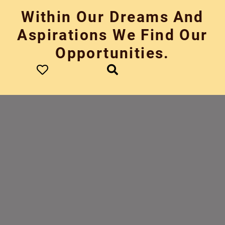
Skip
Within Our Dreams And
to
content
Aspirations We Find Our
Opportunities.