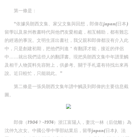
第一條是：
“依據吳朗西文集、家父文集與回想，郎偉在japan(日本)
留學以及泉州教書時代與他們友愛相處，相互輔助，都有難忘
的經過的事況。文明生涯出書社，我父親和郎偉都沒有介入此
中，只是創建初期，把他們列進＂有翻譯才能，接近的伴侶
中……就出我們這些人的翻譯書。現把吳朗西文集中年譜里觸
及相干人物質料先容附上，供參考。關于手札還有待找出來再
說。近日較忙，只能就此。”
第二條是一張吳朗西文集年譜中觸及到郎偉的主要信息截
圖。
郎偉（1904？-1974）浙江富陽人，妻沈一林（后仳離）為
沈仲九次女。中國公學中學部結業后，留學japan(日本)、法