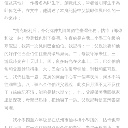
信及其他》，作者名為郎生平。瀏覽此文，筆者發明郎生平為
郎偉之子。在文中，他講述了本身記憶中父親郎偉與巴金的一
些來往：
“抗克服利后，外公沈仲九隨陳儀往臺灣任務，怙恃（郎偉
和沈一林）帶著我也到了臺灣。年夜約是在我上小學三年級的
寒假里，我第一次見到巴金伯伯。我記得：一，父親說要和他
的好伴侶巴金伯伯往臺灣環島游玩。二，母親守家未往。三，
游玩時光在十天以上。四，良多時光在火車上。五，巴金伯伯
常和父親妙語橫生。六，巴金伯伯常帶笑臉，對我和氣可親。
七，我們往過一處，寬廣的河面中心有一個年夜洞，河水不竭
往洞里流。八，聽巴金伯伯跟父親說，此次日月潭不克不及往
了（緣由記不清，能夠是枯水期？）。九，父親帶著我回抵家
里是深夜，母親已熟睡，把她嚇了一跳。父親那時是臺灣書店
司理。
我小學四至六年級是在杭州市仙林橋小學讀的。怙恃也帶
我往上海。有一次往霞飛路巴金伯伯老宅。老屋子很窄小，看