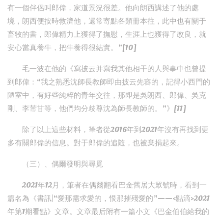
有一個伴侶叫郎偉，家道景況很差。他向朗西講述了他的處
境，朗西便按時救濟他，還常寄點各類冊本往，此中也有關于
畜牧的書，郎偉精力上獲得了撫慰，生涯上也獲得了改良，就
安心當真養牛，把牛養得很結實。”[10]
毛一波在他的《寫披云并寫我其他相干的人與事中也曾提
到郎偉：“我之熟悉沈師長教師即由披云先容的，記得小西門的
陋室中，有好些純粹的青年交往，那即是吳朗西、郎偉、吳克
剛、李芾甘等，他們均分歧尊沈為師長教師的。”》[11]
除了以上這些材料，筆者從2016年到2021年沒有再找到更
多有關郎偉的信息。對于郎偉的追隨，也被棄捐起來。
（三）、偶爾發明與尋覓
2021年12月，筆者在偶爾翻看巴金舊居大眾號時，看到一
篇名為《書訊|“愛那需求愛的，恨那摧殘愛的”——<點滴>2021
年第1期看點》文章。文章最后附有一篇小文《巴金伯伯給我的