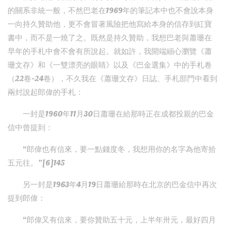
的關系非統一般，不然巴老在1969年的筆記本中也不會說本身
一向持久贊助他，更不會冒著風險把他寫給本身的信存到紅寶
書中，而不是一燒了之。既然是持久贊助，我想巴老與蕭珊在
早年的手札中會不會有所說起。就如許，我開端細心瀏覽《蕭
珊文存》和《一雙漂亮的眼睛》以及《巴金選集》中的手札卷
（22卷-24卷），不久我在《蕭珊文存》日誌、手札部門中看到
兩封說起郎偉的手札：
一封是1960年11月30日蕭珊在給那時正在成都投親的巴金
信中曾提到：
“郎偉也有信來，要一點錢度冬，我想用你的名字為他寄拾
五元往。”[6]145
另一封是1963年4月19日蕭珊給那時在北京的巴金信中再次
提到郎偉：
“郎偉又有信來，要你贊助五十元，上半年卅元，最好四月