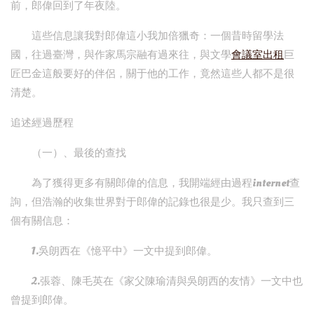
前，郎偉回到了年夜陸。
這些信息讓我對郎偉這小我加倍獵奇：一個昔時留學法
國，往過臺灣，與作家馬宗融有過來往，與文學
會議室出租
巨
匠巴金這般要好的伴侶，關于他的工作，竟然這些人都不是很
清楚。
追述經過歷程
（一）、最後的查找
為了獲得更多有關郎偉的信息，我開端經由過程internet查
詢，但浩瀚的收集世界對于郎偉的記錄也很是少。我只查到三
個有關信息：
1.吳朗西在《憶平中》一文中提到郎偉。
2.張蓉、陳毛英在《家父陳瑜清與吳朗西的友情》一文中也
曾提到郎偉。