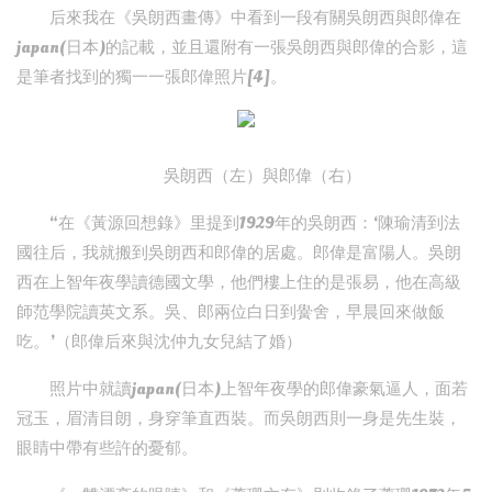
后來我在《吳朗西畫傳》中看到一段有關吳朗西與郎偉在
japan(日本)的記載，並且還附有一張吳朗西與郎偉的合影，這
是筆者找到的獨一一張郎偉照片[4]。
吳朗西（左）與郎偉（右）
“在《黃源回想錄》里提到1929年的吳朗西：‘陳瑜清到法
國往后，我就搬到吳朗西和郎偉的居處。郎偉是富陽人。吳朗
西在上智年夜學讀德國文學，他們樓上住的是張易，他在高級
師范學院讀英文系。吳、郎兩位白日到黌舍，早晨回來做飯
吃。’（郎偉后來與沈仲九女兒結了婚）
照片中就讀japan(日本)上智年夜學的郎偉豪氣逼人，面若
冠玉，眉清目朗，身穿筆直西裝。而吳朗西則一身是先生裝，
眼睛中帶有些許的憂郁。