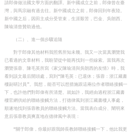
請郎偉做法國文學方面的翻譯。新中國成立之前，郎偉曾在臺
灣，與馬宗融有過去往。新中國成立之前，郎偉回到年夜陸。
新中國之后，因田主成分受管束，生涯艱苦，巴金、吳朗西、
陳瑜清曾贊助過他。
（二）、進一個步驟追隨
對于郎偉其他材料我照舊所知未幾。我又一次當真瀏覽我
已看過的文章材料，我盼望從中能再找到一些線索。當我再次
瀏覽張蓉、陳毛英所寫《家父陳瑜清與吳朗西的友情》時，我
看到該文最后開頭處，寫到“陳毛英：已退休；張蓉：浙江藏書
樓副研討員”。我想，能否可以想措施跟這兩位作者聯絡接觸一
下，也許他們對郎偉有所清楚。就如許，我經由過程浙江藏書
樓官網供給的聯絡接觸方法，打德律風到浙江藏書樓人事處，
順遂地找到張蓉教員的聯絡接觸方法。當我表白成分、闡明來
意后張蓉教員爽直地在德律風中表現：
“關于郎偉，你最好跟我師長教師聯絡接觸一下，他比我更