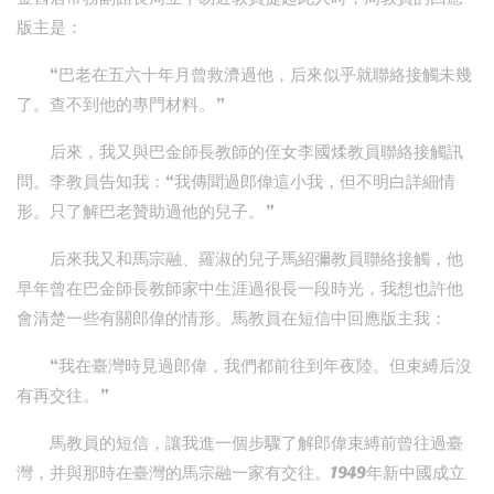
版主是：
“巴老在五六十年月曾救濟過他，后來似乎就聯絡接觸未幾
了。查不到他的專門材料。”
后來，我又與巴金師長教師的侄女李國煣教員聯絡接觸訊
問。李教員告知我：“我傳聞過郎偉這小我，但不明白詳細情
形。只了解巴老贊助過他的兒子。”
后來我又和馬宗融、羅淑的兒子馬紹彌教員聯絡接觸，他
早年曾在巴金師長教師家中生涯過很長一段時光，我想也許他
會清楚一些有關郎偉的情形。馬教員在短信中回應版主我：
“我在臺灣時見過郎偉，我們都前往到年夜陸。但束縛后沒
有再交往。”
馬教員的短信，讓我進一個步驟了解郎偉束縛前曾往過臺
灣，并與那時在臺灣的馬宗融一家有交往。1949年新中國成立