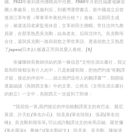
國。1933年春到泉州拂曉高中任教。1940年月初任福建省練習
團人事處長，抗克服利后，到臺灣運營書店。新中國成立后曾
進浙江革年夜（華東革年夜杭州分校？）進修。后因田主成
分，被遣送回老家監視休息，文革前田主摘帽。常往沈仲九教
員家，在那里熟悉吳克剛，結為老友。后與沈仲九、吳克剛等
合住，還與吳克剛一路與胡愈之學世界語。透過胡愈之又熟悉
了japan(日本)人飯森正芳與其愛人春枝。[8]
依據陳師長教師供給的第一條信息“文明生涯出書社，我父
親和郎偉都沒有介入此中，只是創建初期，把他們列進‘有翻譯
才能，接近的伴侶中……就出我們這些人的翻譯書’”，我開端
逐篇細讀《吳朗西文集》中的文章。公然在《文明生涯出書社
的創立》一文中，吳朗西又一次提到了郎偉：
“我屈指一算,我們接近的伴侶能翻譯英文的有巴金、麗尼、
黃源、許天虹(筆名白石)、陸圣泉(筆名陸鼓)、張易(筆名伯
峰)、吳克剛和我等等, 可以或許翻譯法文的有馬宗融、羅世彌
(筆名羅淑)、畢修勺(筆名鄭紹文)、陸圣泉、吳克剛、陳瑜清