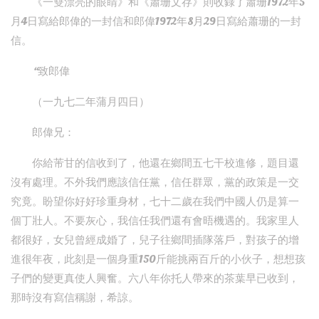
《一雙漂亮的眼睛》和《蕭珊文存》則收錄了蕭珊1972年5
月4日寫給郎偉的一封信和郎偉1972年8月29日寫給蕭珊的一封
信。
“
致郎偉
（一九七二年蒲月四日）
郎偉兄：
你給芾甘的信收到了，他還在鄉間五七干校進修，題目還
沒有處理。不外我們應該信任黨，信任群眾，黨的政策是一交
究竟。盼望你好好珍重身材，七十二歲在我們中國人仍是算一
個丁壯人。不要灰心，我信任我們還有會晤機遇的。我家里人
都很好，女兒曾經成婚了，兒子往鄉間插隊落戶，對孩子的增
進很年夜，此刻是一個身重150斤能挑兩百斤的小伙子，想想孩
子們的變更真使人興奮。六八年你托人帶來的茶葉早已收到，
那時沒有寫信稱謝，希諒。