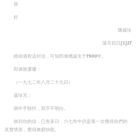
祝
好
陳蘊珍
蒲月四日[5]37
經由過程這封信，可知郎偉應誕生于1900年。
郎偉致蕭珊：
（一九七二年八月二十九日）
蘊珍兄：
病中手顫抖，寫字不明白。
收到你的信，已有多日，六七年中仍是第一次獲得你們的
其實情形，覺得無窮快慰。