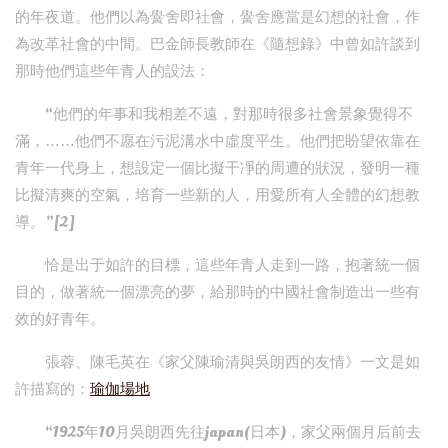
的年夜道。他們以為黌舍即社會，黌舍應當是幻想的社會，作
為改革社會的中間。巴金師長教師在《隨想錄》中曾如許談到
那時他們這些年青人的設法：
“他們的年事和我相差不遠，對那時很多社會景象覺得不
滿，……他們不愿在污泥溝水中虛度平生。他們把盼望依靠在
青年一代身上，想設定一個比擬干凈的周遭的狀況，發明一種
比擬清爽的空氣，培育一些新的人，用愛所有人全體的幻想教
導。”[2]
恰是出于如許的目標，這些年青人走到一路，抱著統一個
目的，做著統一個漂亮的夢，給那時的中國社會制造出一些有
效的好青年。
張蓉、陳毛英在《家父陳瑜清與吳朗西的友情》一文是如
許描寫的：
瑜伽場地
“1925年10月吳朗西先往japan(日本)，家父兩個月后前去