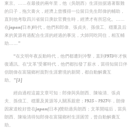
東京。……在最後的兩年里，他（吳朗西）生涯拮据過著艱難
的日子，拖欠膏火，經濟上曾獲得一位留日先生郎偉的輔助，
直到他考取四川省留日庚款官費生時，經濟才有所惡化。……
在japan(日本)時代，他們和郎偉、張貞夫、孫俍工、穩重及后
來的黃源有過配合生涯的經過的事況，大師同吃同住，相互輔
助……”
“在文明年夜反動時代，他們都遭到沖擊，直到1973年才恢
復通訊。在‘文革’受審時代，他們都扣發了薪水，當得知留日伴
侶朗偉在富陽鄉村面對生涯窘境的新聞，都自動解囊互
助。”[3]
經由過程這篇文章可知：郎偉與吳朗西、陳瑜清、張貞
夫、孫俍工、穩重及黃源等人關系親密；1925～1927年，朗偉
因家道較好曾在japan(日本)贊助過吳朗西；文革開端后，當吳
朗西、陳瑜清得知郎偉在富陽鄉村生涯困苦，曾自動解囊互
助。