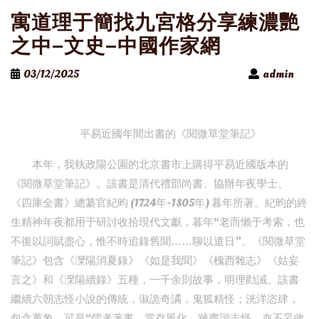
寓道理于簡找九宮格分享練濃艷
之中–文史–中國作家網
03/12/2025
admin
平易近國年間出書的《閱微草堂筆記》
本年，我執政陽公園的北京書市上購得平易近國版本的
《閱微草堂筆記》。該書是清代禮部尚書、協辦年夜學士、
《四庫全書》總纂官紀昀 (1724年-1805年) 暮年所著。紀昀的終
生精神年夜都用于研討收拾現代文獻，暮年“老而懶于考索，也
不復以詞賦盡心，惟不時追錄舊聞……聊以遣日”。《閱微草堂
筆記》包含《灤陽消夏錄》《如是我聞》《槐西雜志》《姑妄
言之》和《灤陽續錄》五種，一千余則故事，明理勸誡。該書
繼續六朝志怪小說的傳統，俶詭奇譎，鬼狐精怪；洸洋恣肆，
包含萬象，可是“儒者著書，當存風化，雖齊諧志怪，亦不妥收