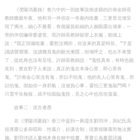
《灤陽消夏錄》卷六中的一則故事說南皮縣的許南金師長
教師膽最年夜。他和另一伴侶在一寺廟內唸書，三更里北墻呈
現了燭光，細心不雅看，有個簸箕鉅細的人臉顯露出墻來，一
旁的伴侶嚇得要逝世。而許師長教師卻穿上衣服，朝墻上
說：“我正預備唸書，憂愁沒燭炬，你送來的真是時辰。”于是
誦讀聲瑯瑯。沒讀幾頁鬼的眼光漸隱，拊墻呼之，也出不來聲
了，從此再也沒有呈現。許師長教師說：“鬼怪真有，有時也能
見到，實在對于人來說，真正的鬼在本身心里，即心里有
鬼。”許南金心里沒有鬼，所以不怕鬼；他的友人心里有鬼，所
以怕鬼。假如你一身邪氣，沒做負心事，還怕三更鬼敲門嗎？
只需平生檢核，就不怕面臨鬼怪，見之心中也坦坦蕩蕩。
故事二：泥古者愚
在《灤陽消夏錄》卷三中提到一夙儒生劉羽沖，與紀氏高
祖厚齋公多與唱和，性孤介，好講古制，現實很陳腐而無法實
施。劉羽沖請人畫他本身在林中唸書。厚齋公為畫題詩諷