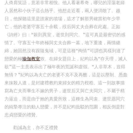
人倚肩笑語，意若非常相悅。他人看著希奇，哪兒的淫蕩老婦
人居然和小伙子這么熱乎。他想走近看，兩人便消散了。越
日，他探聽這里是誰家的墳場，這才了解那男確當初年少早
亡，他的老婆守寡五十余載，歿后與丈夫合葬在此處。正如
《詩經》曰：“穀則異室，逝世則同穴。”這可真是最密切的感
情了。守寡五十年終極與丈夫合葬一墓，地下重逢，兩情纏
綿，她固然沒有跟隨鬼域，可是這種“殉情”可謂也異樣到達了
戀愛的極
瑜伽教室
致。在婦女題目上，紀昀以為“存天理，滅人
欲”這一主意表示出了極年夜的荒誕和虛假。“人非草木，豈得
無情？”紀昀以為夫亡的老婆不克不及再醮，這是以壓制、愚蠢
來抹殺人道，是封建禮教約束婦女的精力桎梏。這一則故事描
寫為亡夫而畢生不嫁的男子，逝世后又與亡夫同穴，不屬于精
力逼迫，而是由于她的真愛所致，這種生為同衾、逝世愿同穴
的純摯專注的動人戀愛，并不是紀昀批駁的范圍，相反倒是對
忠貞戀愛的禮贊。
勸誡為主，亦不乏禮贊