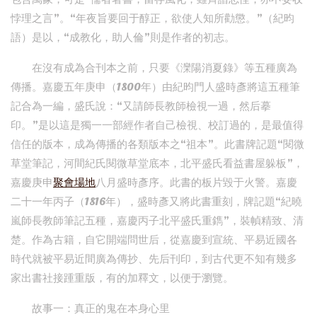
悖理之言”。“年夜旨要回于醇正，欲使人知所勸懲。”（紀昀
語）是以，“成教化，助人倫”則是作者的初志。
在沒有成為合刊本之前，只要《灤陽消夏錄》等五種廣為
傳播。嘉慶五年庚申（1800年）由紀昀門人盛時彥將這五種筆
記合為一編，盛氏說：“又請師長教師檢視一過，然后摹
印。”是以這是獨一一部經作者自己檢視、校訂過的，是最值得
信任的版本，成為傳播的各類版本之“祖本”。此書牌記題“閱微
草堂筆記，河間紀氏閱微草堂底本，北平盛氏看益書屋躲板”，
嘉慶庚申
聚會場地
八月盛時彥序。此書的板片毀于火警。嘉慶
二十一年丙子（1816年），盛時彥又將此書重刻，牌記題“紀曉
嵐師長教師筆記五種，嘉慶丙子北平盛氏重鐫”，裝幀精致、清
楚。作為古籍，自它開端問世后，從嘉慶到宣統、平易近國各
時代就被平易近間廣為傳抄、先后刊印，到古代更不知有幾多
家出書社接踵重版，有的加釋文，以便于瀏覽。
故事一：真正的鬼在本身心里