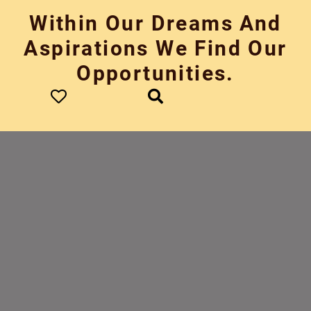
Skip
Within Our Dreams And
to
content
Aspirations We Find Our
Opportunities.