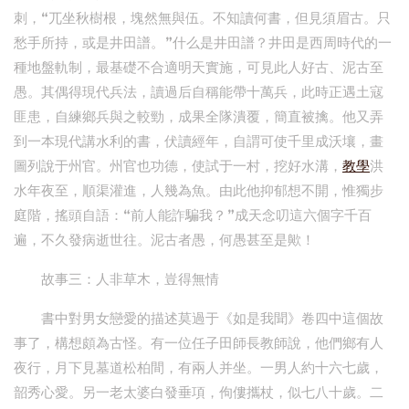
刺，“兀坐秋樹根，塊然無與伍。不知讀何書，但見須眉古。只
愁手所持，或是井田譜。”什么是井田譜？井田是西周時代的一
種地盤軌制，最基礎不合適明天實施，可見此人好古、泥古至
愚。其偶得現代兵法，讀過后自稱能帶十萬兵，此時正遇土寇
匪患，自練鄉兵與之較勁，成果全隊潰覆，簡直被擒。他又弄
到一本現代講水利的書，伏讀經年，自謂可使千里成沃壤，畫
圖列說于州官。州官也功德，使試于一村，挖好水溝，
教學
洪
水年夜至，順渠灌進，人幾為魚。由此他抑郁想不開，惟獨步
庭階，搖頭自語：“前人能詐騙我？”成天念叨這六個字千百
遍，不久發病逝世往。泥古者愚，何愚甚至是歟！
故事三：人非草木，豈得無情
書中對男女戀愛的描述莫過于《如是我聞》卷四中這個故
事了，構想頗為古怪。有一位任子田師長教師說，他們鄉有人
夜行，月下見墓道松柏間，有兩人并坐。一男人約十六七歲，
韶秀心愛。另一老太婆白發垂項，佝僂攜杖，似七八十歲。二