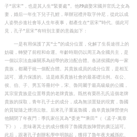
子“居宋”，也是其人生“緊要處”。他19歲娶宋國并官氏之女為
妻，婚后一年生下兒子孔鯉，舉辦冠禮并取字仲尼，從此以成
人姿勢步進社會等人生年夜事，都產生在“居宋”時代。循此可
見，孔子“居宋”有特別主要的意義如下：
一是有用保護了其“士”的成分位置，化解了生長途徑上的
妨礙，轉變了前程和命運。年齡時期仍以周王為全國共主，是
一個以宗法血緣關系為紐帶的政治配合體。各諸侯國的每一家
貴族，都屬于統一個配合體。其貴族成員的成分位置，是相互
認可、通力保護的。這是維系貴族社會的最基礎法例。在公、
侯、伯、子、男五等冊封中，宋、魯同屬于最高級級的公國，
其宗室貴族是位置尊貴的老牌貴族。既然有栗邑孔氏這個老牌
貴族的採取，青年孔子士的成分，成為無須置疑的現實，魯國
的質疑隨之煙消云散。后來孔子重返魯國，曲阜貴族陣營便向
他關閉了年夜門：季氏家任其為“委吏”“乘田”（《孟子·萬章
下》），意味著其士的成分獲得了魯國貴族陣營的廣泛認可。
此后，跟著孔子創辦私學申明鵲起，獲得了魯年夜夫臧孫紇、