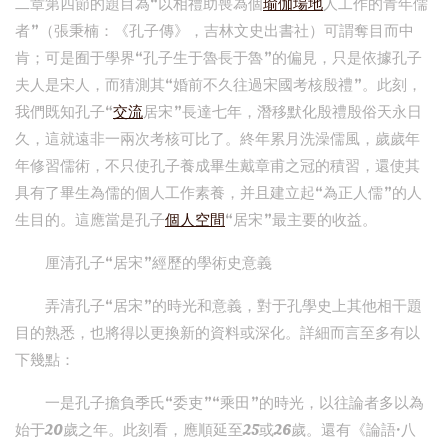
二章第四節的題目為“以相禮助喪為個
瑜伽場地
人工作的青年儒
者”（張秉楠：《孔子傳》，吉林文史出書社）可謂奪目而中
肯；可是囿于學界“孔子生于魯長于魯”的偏見，只是依據孔子
夫人是宋人，而猜測其“婚前不久往過宋國考核殷禮”。此刻，
我們既知孔子“
交流
居宋”長達七年，潛移默化殷禮殷俗天永日
久，這就遠非一兩次考核可比了。終年累月洗澡儒風，歲歲年
年修習儒術，不只使孔子養成畢生戴章甫之冠的積習，還使其
具有了畢生為儒的個人工作素養，并且建立起“為正人儒”的人
生目的。這應當是孔子
個人空間
“居宋”最主要的收益。
厘清孔子“居宋”經歷的學術史意義
弄清孔子“居宋”的時光和意義，對于孔學史上其他相干題
目的熟悉，也將得以更換新的資料或深化。詳細而言至多有以
下幾點：
一是孔子擔負季氏“委吏”“乘田”的時光，以往論者多以為
始于20歲之年。此刻看，應順延至25或26歲。還有《論語·八