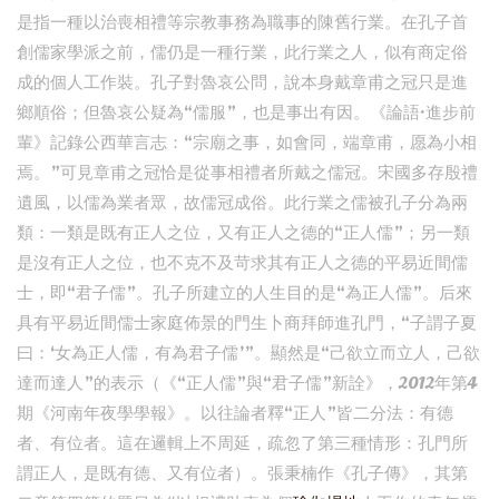
是指一種以治喪相禮等宗教事務為職事的陳舊行業。在孔子首
創儒家學派之前，儒仍是一種行業，此行業之人，似有商定俗
成的個人工作裝。孔子對魯哀公問，說本身戴章甫之冠只是進
鄉順俗；但魯哀公疑為“儒服”，也是事出有因。《論語·進步前
輩》記錄公西華言志：“宗廟之事，如會同，端章甫，愿為小相
焉。”可見章甫之冠恰是從事相禮者所戴之儒冠。宋國多存殷禮
遺風，以儒為業者眾，故儒冠成俗。此行業之儒被孔子分為兩
類：一類是既有正人之位，又有正人之德的“正人儒”；另一類
是沒有正人之位，也不克不及苛求其有正人之德的平易近間儒
士，即“君子儒”。孔子所建立的人生目的是“為正人儒”。后來
具有平易近間儒士家庭佈景的門生卜商拜師進孔門，“子謂子夏
曰：‘女為正人儒，有為君子儒’”。顯然是“己欲立而立人，己欲
達而達人”的表示（《“正人儒”與“君子儒”新詮》，2012年第4
期《河南年夜學學報》。以往論者釋“正人”皆二分法：有德
者、有位者。這在邏輯上不周延，疏忽了第三種情形：孔門所
謂正人，是既有德、又有位者）。張秉楠作《孔子傳》，其第