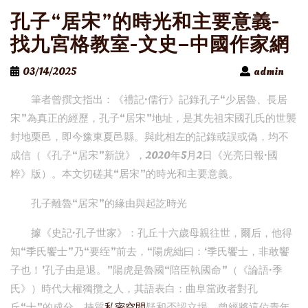
孔子“居宋”的時光和主要意義-
找九宮格教室-文史–中國作家網
03/14/2025
admin
筆者曾撰文指出：《禮記·儒行》記錄孔子“少居魯、長居
宋”為真正的經歷，孔子“居宋”地址，是其先祖宋國孔氏的世襲
封地栗邑，即今豫東夏邑縣。與此相左的記錄或誤或偽，均不
成信（《孔子“居宋”新說》，2020年5月2日《光亮日報·國
粹》版）。本文切磋其“居宋”的時光和主要意義。
孔子離魯“居宋”的緣由與起訖時光
據《史記·孔子世家》：孔丘十六歲母親往世，爾后，他得
知“季氏饗士”乃“要绖”前去，“陽虎絀曰：‘季氏饗士，非敢饗
子也！’孔子由是退。”陽虎是魯國“陪臣執國命”（《論語·季
氏》）時代大權獨攬之人，其語表白：曲阜當政者對孔
丘“士”的成分，持質
私密空間
疑和否認立場，曾經將這位青年