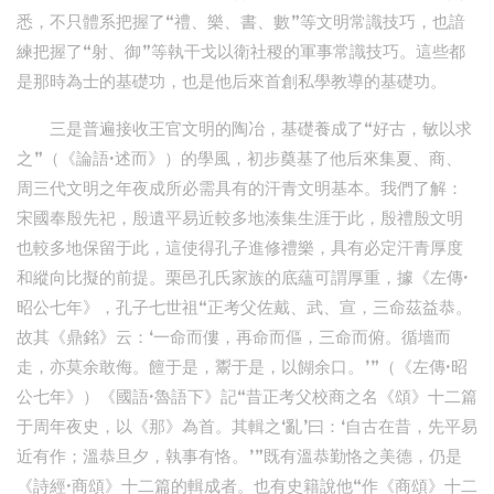
悉，不只體系把握了“禮、樂、書、數”等文明常識技巧，也諳
練把握了“射、御”等執干戈以衛社稷的軍事常識技巧。這些都
是那時為士的基礎功，也是他后來首創私學教導的基礎功。
三是普遍接收王官文明的陶冶，基礎養成了“好古，敏以求
之”（《論語·述而》）的學風，初步奠基了他后來集夏、商、
周三代文明之年夜成所必需具有的汗青文明基本。我們了解：
宋國奉殷先祀，殷遺平易近較多地湊集生涯于此，殷禮殷文明
也較多地保留于此，這使得孔子進修禮樂，具有必定汗青厚度
和縱向比擬的前提。栗邑孔氏家族的底蘊可謂厚重，據《左傳·
昭公七年》，孔子七世祖“正考父佐戴、武、宣，三命茲益恭。
故其《鼎銘》云：‘一命而僂，再命而傴，三命而俯。循墻而
走，亦莫余敢侮。饘于是，鬻于是，以餬余口。’”（《左傳·昭
公七年》）《國語·魯語下》記“昔正考父校商之名《頌》十二篇
于周年夜史，以《那》為首。其輯之‘亂’曰：‘自古在昔，先平易
近有作；溫恭旦夕，執事有恪。’”既有溫恭勤恪之美德，仍是
《詩經·商頌》十二篇的輯成者。也有史籍說他“作《商頌》十二