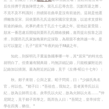
后生排擠于貴族陣營之外。當孔丘忍辱含悲、沉默而退之際，
不克不及不料識到：持續留在曲阜是沒有前途的。這就是他選
擇離魯至宋、回依栗邑孔氏這個宋國宗室貴族，以追求支撐和
前途的緣由。此事約產生于孔丘十七歲之年。從他赴宴受阻，
顛末一番思慮后開端與栗邑孔氏聯絡接觸，進而提出投靠之請
求，到栗邑孔氏家族晚輩約定採取，為期當不會跨越一年。是
以可以鑒定：孔子“居宋”年夜約始于18歲之年。
知此，則探明孔子重返魯國事哪一年，其“居宋”的時光也
就明白了。但查遍有關典籍，均無詳細記錄，只能根據附近的
記錄加以猜測。最為附近的記錄，見于《左傳·昭公十七年》：
秋。郯子來朝，公與之宴。昭子問焉，曰：“少皞氏鳥名
官，何以也。”郯子曰：“吾祖也，我知之。昔者黃帝氏以云
紀，故為云師而云名。炎帝氏以火紀，故為火師以火名……”仲
尼聞之，見于郯子而學之。既而告人曰：“吾聞之，皇帝掉官，
學在四夷，猶信。”