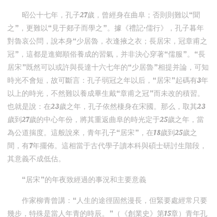
昭公十七年，孔子27歲，曾經身在曲阜；否則則難以“聞
之”，更難以“見于郯子而學之”。據《禮記·儒行》，孔子暮年
對魯哀公問，說本身“少居魯，衣逢掖之衣；長居宋，冠章甫之
冠”，這都是進鄉順俗養成的習氣，并非決心穿著“儒服”。“長
居宋”既然可以或許與長達十六七年的“少居魯”相提并論，可知
時光不會短，故可斷言：孔子弱冠之年以后，“居宋”起碼有3年
以上的時光，不然難以養成畢生戴“章甫之冠”而未改的積習。
也就是說：在23歲之年，孔子依然棲身在宋國。那么，取其23
歲到27歲的中心年份，將其重返曲阜的時光定于25歲之年，當
為公道揣度。這般說來，青年孔子“居宋”，在18歲到25歲之
間，有7年擺佈。這相當于古代學子讀本科與碩士研討生階段，
其意義不成低估。
“居宋”的年夜致經過的事況和主要意義
作家柳青曾講：“人生的途徑固然漫長，但緊要處經常只要
幾步，特殊是當人年青的時辰。”（《創業史》第15章）青年孔