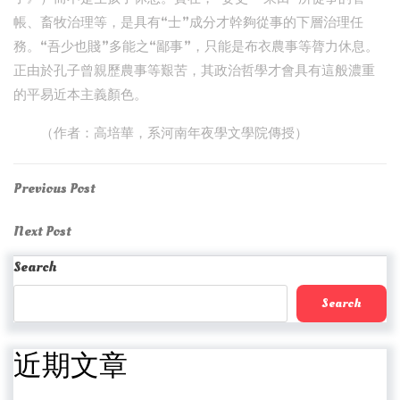
帳、畜牧治理等，是具有“士”成分才幹夠從事的下層治理任
務。“吾少也賤”多能之“鄙事”，只能是布衣農事等膂力休息。
正由於孔子曾親歷農事等艱苦，其政治哲學才會具有這般濃重
的平易近本主義顏色。
（作者：高培華，系河南年夜學文學院傳授）
Post
Previous
Previous Post
Post
navigation
Next
Next Post
Post
Search
Search
近期文章