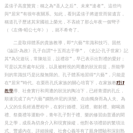
孟僖子高度贊賞：稱之為“圣人之后”、未來“達者”。這些均
與“居宋”有很年夜關系。知此，看到孟僖子將逝世而留遺言，
稱道孔子歷述其宋國祖上榮光，不吝繞了那么年夜一個彎子
（《左傳·昭公七年》），就不希奇了。
二是取得體系的貴族教導，即“六藝”常識和技巧。固然
《論語·為政》孔子自謂“十五而志于學”，《史記·孔子世家》記
其“為兒遊玩，常陳俎豆，設禮容”，早已表示出對禮的愛好；
可是以其所處年紀段，以及被輕視的周遭的狀況前提，所能學
到的常識技巧是比擬無限的。孔子體系地習得“六藝”，只能是
在“居宋”時代。在栗邑孔氏家族的關心培育下，在家族教
1對1
教學
導、社會實行和周遭的狀況的陶冶下，已經青澀的孔丘，
順遂完成了向“六藝”嫻熟仲尼的演變。在由獨身而為人夫、為
人父的生長經過歷程中，在躬行婚禮、冠禮、鄉射禮、鄉喝酒
禮、祭奠禮等運動中，青年孔子對于禮、樂的修習由普通的聞
見之學，成長為切身介入和現實操縱，他對各項禮節的繁瑣法
式、豐盛內在、詳細操縱、社會心義等有了親身體驗和深刻熟