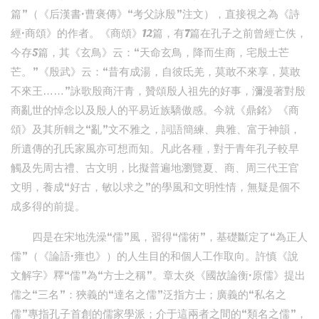
篇”（《后漢書·曹褒傳》“考父詠殷”注文），直接視之為《詩
經·商頌》的作者。《商頌》12篇，有7篇在孔子之前曾經亡佚，
今存5篇，其《玄鳥》云：“天命玄鳥，降而生商，宅殷土芒
芒。”《殷武》云：“昔有成湯，自彼氐羌，莫敢不來享，莫敢
不來王……”詠歌殷商汗青，贊頌殷人祖先的好事，瀰漫著對殷
商亂世的悼念以及殷人的平易近族驕傲感。今就《鼎銘》《商
頌》及其所輯之“亂”文不雅之，詞語簡練、典雅、富于神韻，
所遺傳的孔氏家風亦可想而知。凡此各種，對于青年孔子較早
觸及先周古禮、古文明，比擬普遍地瀏覽夏、商、周三代王官
文明，養成“好古，敏以求之”的學風和文明性情，無疑是個不
成多得的前提。
四是在宋地洗澡“儒”風，習得“儒術”，基礎斷定了“為正人
儒”（《論語·雍也》）的人生目的和個人工作取向。許慎《說
文解字》釋“儒”為“方士之稱”。章太炎《國故論衡·原儒》提出
儒之“三名”：狹義的“達名之儒”泛指方士；廣義的“私名之
儒”專指孔子首創的儒家學派；介于這兩者之間的“類名之儒”，