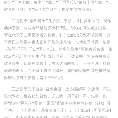
佾》“子進太廟，每事問”章、“子謂季氏‘八佾舞于庭’”章、“三
家者以《雍》徹”等諸章之系年，也要酌情向后順延。
二是對于“季氏饗士”孔子受阻事務，以往多未深究，視作
偶爾事務，或認為只是陽虎小我行動。現在看來陽虎的立場，
實在代表了曲阜當政者的見解。孔子士的成分既不被認可，其
享用已故陬邑年夜夫福利庇蔭的能夠性，也就微乎其微。這從
《論語·子罕》子曰“吾少也賤，故多能鄙事”可以獲得佐證。由
此反思孔丘的少年生涯和成分位置，不難發明：無論在曲阜當
政者眼中，仍是在現實上，居宋之前的孔丘，只是生涯于社會
底層的庶人，并不屬于貴族士階級。如許的經歷對其思惟感情
與學說系統的影響，是不成低估的。
三是對于孔子自謂“吾少也賤，故多能鄙事”的說明，不只
現代學者，近古代如錢穆、馮友蘭、周予劃一不少先輩，也
將“鄙事”釋為任“委吏”“乘田”所從事的事務性任務（錢穆《孔
子傳》；《十家論孔·馮友蘭論孔子》；《十家論孔·周予同論孔
子》）而不是生孩子休息。實在，“委吏”“乘田”所從事的管