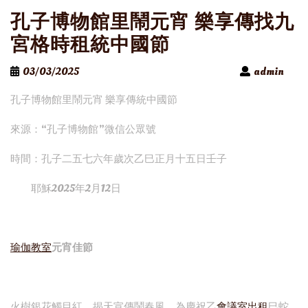
孔子博物館里鬧元宵 樂享傳找九
宮格時租統中國節
03/03/2025
admin
孔子博物館里鬧元宵 樂享傳統中國節
來源：“孔子博物館”微信公眾號
時間：孔子二五七六年歲次乙巳正月十五日壬子
耶穌2025年2月12日
瑜伽教室
元宵佳節
火樹銀花觸目紅，揭天宣傳鬧春風。為慶祝乙
會議室出租
巳蛇