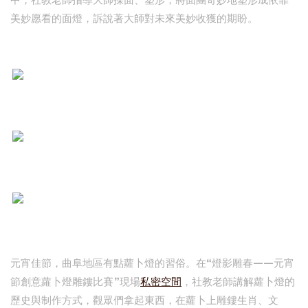
中，社教老師指導大師揉面、塑形，將面團奇妙地塑形成依靠
美妙愿看的面燈，訴說著大師對未來美妙收獲的期盼。
元宵佳節，曲阜地區有點蘿卜燈的習俗。在“燈影雕春——元宵
節創意蘿卜燈雕鏤比賽”現場
私密空間
，社教老師講解蘿卜燈的
歷史與制作方式，觀眾們拿起東西，在蘿卜上雕鏤生肖、文