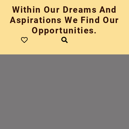
Skip
Within Our Dreams And
to
content
Aspirations We Find Our
Opportunities.