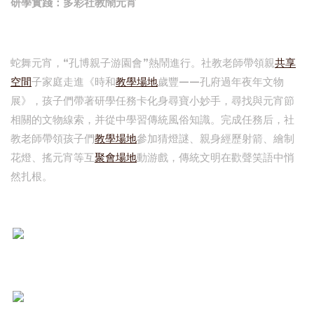
研學實踐：多彩社教鬧元宵
蛇舞元宵，“孔博親子游園會”熱鬧進行。社教老師帶領親
共享
空間
子家庭走進《時和
教學場地
歲豐——孔府過年夜年文物
展》，孩子們帶著研學任務卡化身尋寶小妙手，尋找與元宵節
相關的文物線索，并從中學習傳統風俗知識。完成任務后，社
教老師帶領孩子們
教學場地
參加猜燈謎、親身經歷射箭、繪制
花燈、搖元宵等互
聚會場地
動游戲，傳統文明在歡聲笑語中悄
然扎根。