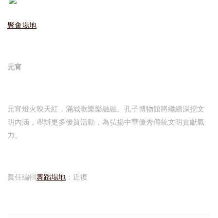
聚會場地
元宵
元宵燈火映天紅，滿城歌樂樂融融。孔子博物館將繼續深挖文
明內涵，舉辦更多優質活動，為弘揚中華優秀傳統文明貢獻氣
力。
責任編輯
舞蹈場地
：近復