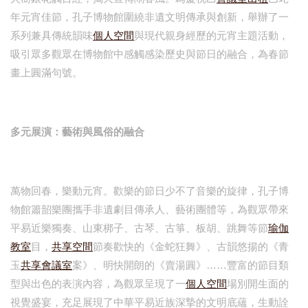
年元宵佳節，孔子博物館圍繞非遺文明傳承與創新，舉辦了一
系列兼具傳統韻味
個人空間
與現代親身經歷的元宵主題活動，
吸引眾多觀眾在博物館中感觸感染歷史與節日的融合，為春節
畫上圓滿句號。
多元展演：藝術與風俗的融合
萬物回春，樂動元宵。歡樂的節日少不了音樂的旋律，孔子博
物館簫韶樂團攜手非遺劇目傳承人、藝術團體等，為觀眾帶來
平易近樂獨奏、山東梆子、古琴、古箏、板胡、跳舞等節
瑜伽
教室
目，
共享空間
節奏歡快的《金蛇狂舞》、古韻悠揚的《青
玉
共享會議室
案》、明快開朗的《賣湯圓》……豐富的節目類
型與出色的表演內容，為觀眾呈現了一
個人空間
場別開生面的
視覺盛宴，充足展現了中華平易近族深摯的文明底蘊，生動詮