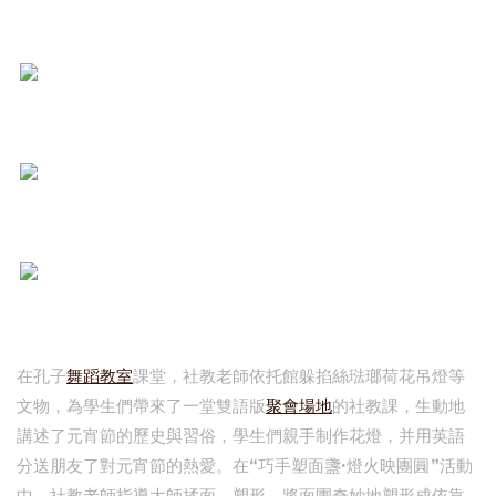
在孔子
舞蹈教室
課堂，社教老師依托館躲掐絲琺瑯荷花吊燈等
文物，為學生們帶來了一堂雙語版
聚會場地
的社教課，生動地
講述了元宵節的歷史與習俗，學生們親手制作花燈，并用英語
分送朋友了對元宵節的熱愛。在“巧手塑面盞·燈火映團圓”活動