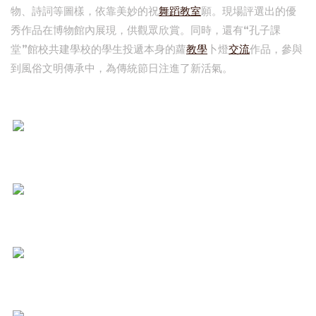
物、詩詞等圖樣，依靠美妙的祝
舞蹈教室
願。現場評選出的優
秀作品在博物館內展現，供觀眾欣賞。同時，還有“孔子課
堂”館校共建學校的學生投遞本身的蘿
教學
卜燈
交流
作品，參與
到風俗文明傳承中，為傳統節日注進了新活氣。