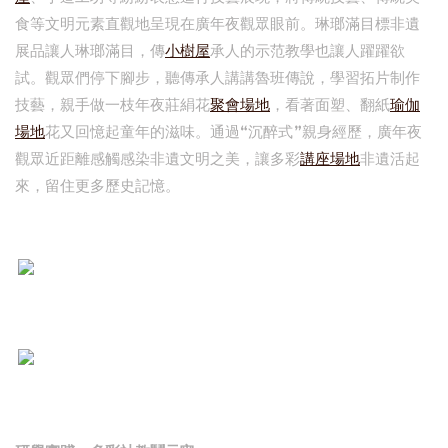
食等文明元素直觀地呈現在廣年夜觀眾眼前。琳瑯滿目標非遺
展品讓人琳瑯滿目，傳
小樹屋
承人的示范教學也讓人躍躍欲
試。觀眾們停下腳步，聽傳承人講講魯班傳說，學習拓片制作
技藝，親手做一枝年夜莊絹花
聚會場地
，看著面塑、翻紙
瑜伽
場地
花又回憶起童年的滋味。通過“沉醉式”親身經歷，廣年夜
觀眾近距離感觸感染非遺文明之美，讓多彩
講座場地
非遺活起
來，留住更多歷史記憶。