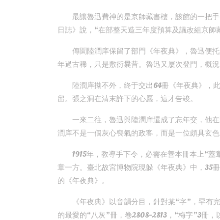
最讓魯迅費神的是京師藏書樓，該館的一把手
日誌》說，“在部整天造三年度預算及議改組京師
傳聞陸潤庠保留了部門《年夜典》，魯迅便托
年過古稀，只是敷衍曩昔。魯迅又屢次登門，概況
陸潤庠拗不外，終于交出64冊《年夜典》，
留。張之洞在清末許下的心愿，這才告竣。
一來二往，魯迅與陸潤庠還成了忘年交，他在
潤庠不是一個灰心喪氣的政客，而是一位頗具玄色
1915年，教導手下令，必需在善本冊本上“
章一方。臺北故宮博物院現躲《年夜典》中，35
的《年夜典》。
《年夜典》以音韻分目，針對某“字”，罕有
的最愛的“八灰”冊，卷2808-2813，“梅字”3冊，