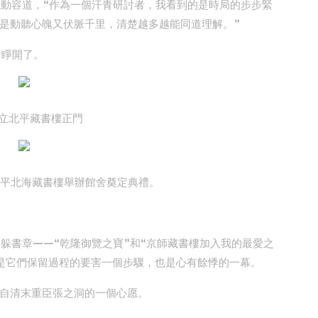
強動容道，“作為一個汗青研討者，我看到的是時局的步步緊
是動聽心魄又伏脈千里，清楚越多越能同道理解。”
漸睜開了。
立北平藏書樓正門
日，北平北海藏書樓舉辦館舍奠定典禮。
躲書章——“乾隆御覽之寶”和“京師藏書樓加入我的最愛之
是它們保留過程的要害一個步驟，也是心有餘悸的一幕。
自清末重臣張之洞的一個心愿。