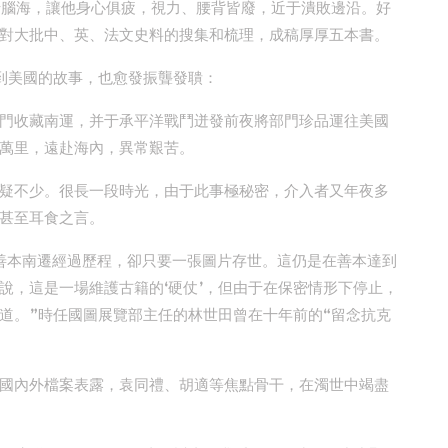
于腦海，讓他身心俱疲，視力、腰背皆廢，近于潰敗邊沿。好
對大批中、英、法文史料的搜集和梳理，成稿厚厚五本書。
運到美國的故事，也愈發振聾發聵：
門收藏南運，并于承平洋戰鬥迸發前夜將部門珍品運往美國
萬里，遠赴海內，異常艱苦。
疑不少。很長一段時光，由于此事極秘密，介入者又年夜多
甚至耳食之言。
善本南遷經過歷程，卻只要一張圖片存世。這仍是在善本達到
說，這是一場維護古籍的‘硬仗’，但由于在保密情形下停止，
道。”時任國圖展覽部主任的林世田曾在十年前的“留念抗克
國內外檔案表露，袁同禮、胡適等焦點骨干，在濁世中竭盡