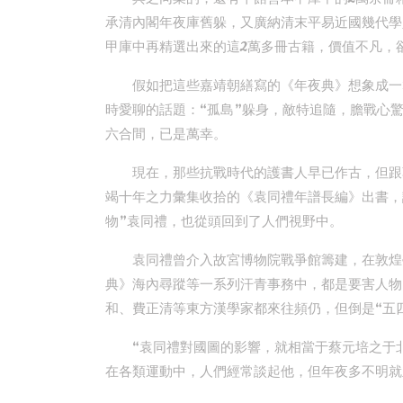
承清內閣年夜庫舊躲，又廣納清末平易近國幾代學
甲庫中再精選出來的這2萬多冊古籍，價值不凡，
假如把這些嘉靖朝繕寫的《年夜典》想象成一
時愛聊的話題：“孤島”躲身，敵特追隨，膽戰心
六合間，已是萬幸。
現在，那些抗戰時代的護書人早已作古，但跟著
竭十年之力彙集收拾的《袁同禮年譜長編》出書，讓
物”袁同禮，也從頭回到了人們視野中。
袁同禮曾介入故宮博物院戰爭館籌建，在敦煌
典》海內尋蹤等一系列汗青事務中，都是要害人物
和、費正清等東方漢學家都來往頻仍，但倒是“五
“袁同禮對國圖的影響，就相當于蔡元培之于北
在各類運動中，人們經常談起他，但年夜多不明就