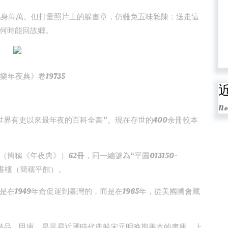
化身萬萬。但打量照片上的躲書章，仍難免五味雜陳：送走這
何時能回故鄉。
樂年夜典》卷19735
No
世界有史以來最年夜的百科全書”。現在存世的400余冊較本
稱《年夜典》）62冊，同一編號為“平圖013150-
藏書樓（簡稱平館）。
在1949年倉促運到臺灣的，而是在1965年，從美國國會藏
精品。甲庫，是平易近國時代典躲宋元明晚期善本的書庫。上