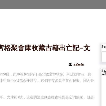
宮格聚會庫收藏古籍出亡記–文
Se
admin
24冊，此中有62冊存于臺北故宮博物院。和這些古籍一路
本甲庫中的2萬余冊精品，它們年夜多是年夜內秘躲、國內外
年。文津街7號，現在的國度藏書樓古籍館是它們的家，但是