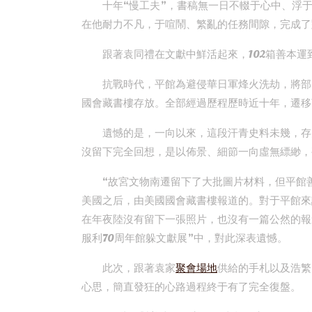
十年“慢工夫”，書稿無一日不輟于心中、浮
在他耐力不凡，于喧鬧、繁亂的任務間隙，完成了
跟著袁同禮在文獻中鮮活起來，102箱善本
抗戰時代，平館為避侵華日軍烽火洗劫，將部
國會藏書樓存放。全部經過歷程歷時近十年，遷移
遺憾的是，一向以來，這段汗青史料未幾，存
沒留下完全回想，是以佈景、細節一向虛無縹緲，
“故宮文物南遷留下了大批圖片材料，但平館
美國之后，由美國國會藏書樓報道的。對于平館來
在年夜陸沒有留下一張照片，也沒有一篇公然的報
服利70周年館躲文獻展”中，對此深表遺憾。
此次，跟著袁家
聚會場地
供給的手札以及浩繁
心思，簡直發狂的心路過程終于有了完全復盤。