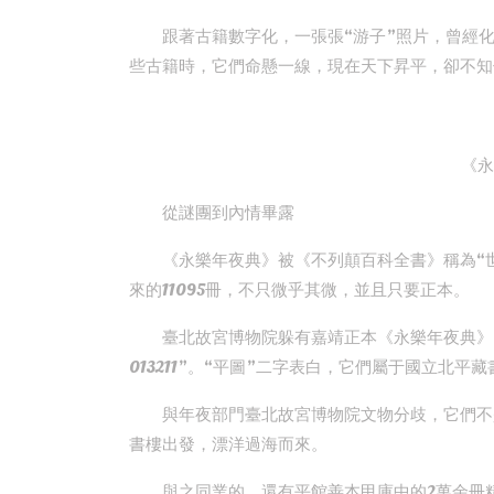
跟著古籍數字化，一張張“游子”照片，曾經
些古籍時，它們命懸一線，現在天下昇平，卻不知
《永
從謎團到內情畢露
《永樂年夜典》被《不列顛百科全書》稱為“
來的11095冊，不只微乎其微，並且只要正本。
臺北故宮博物院躲有嘉靖正本《永樂年夜典》（簡
013211”。“平圖”二字表白，它們屬于國立北平
與年夜部門臺北故宮博物院文物分歧，它們不是
書樓出發，漂洋過海而來。
與之同業的，還有平館善本甲庫中的2萬余冊