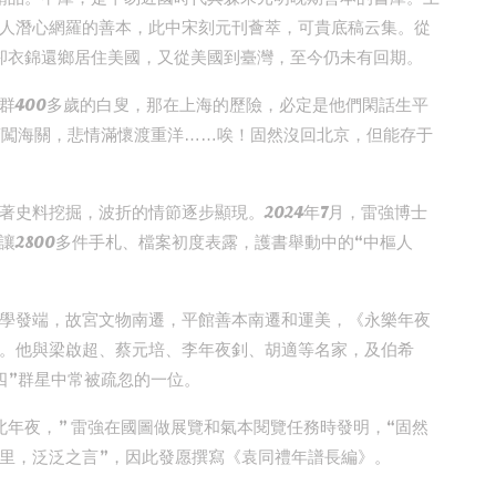
人潛心網羅的善本，此中宋刻元刊薈萃，可貴底稿云集。從
卻衣錦還鄉居住美國，又從美國到臺灣，至今仍未有回期。
群400多歲的白叟，那在上海的歷險，必定是他們閑話生平
驚闖海關，悲情滿懷渡重洋……唉！固然沒回北京，但能存于
史料挖掘，波折的情節逐步顯現。2024年7月，雷強博士
2800多件手札、檔案初度表露，護書舉動中的“中樞人
學發端，故宮文物南遷，平館善本南遷和運美，《永樂年夜
。他與梁啟超、蔡元培、李年夜釗、胡適等名家，及伯希
四”群星中常被疏忽的一位。
年夜，” 雷強在國圖做展覽和氣本閱覽任務時發明，“固然
里，泛泛之言”，因此發愿撰寫《袁同禮年譜長編》。