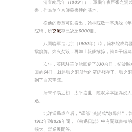
清宣統元年（1909年），軍機年夜臣張之
書，作為創立京師藏書樓的基本。
從他的奏章可以看出，翰林院敬一亭所躲《年
院時，所
交流
存已缺乏5000冊。
八國聯軍進北京（1900年）時，翰林院成為
擋箭牌。烽火焚毀，再加上報酬擄掠，簡直子虛烏
次年，英國駐華使館回還了330余冊，卻被
回的64冊，就是張之洞所說的清廷殘存了。張之
到了自家宅院。
清末平易近初，太平盛世，陸潤庠本認為沒人
迅。
北洋當局成立后，“學部”演變成“教導部”
1912年到1926年間，《魯迅日誌》中有關藏書
擴大、營業展開等。