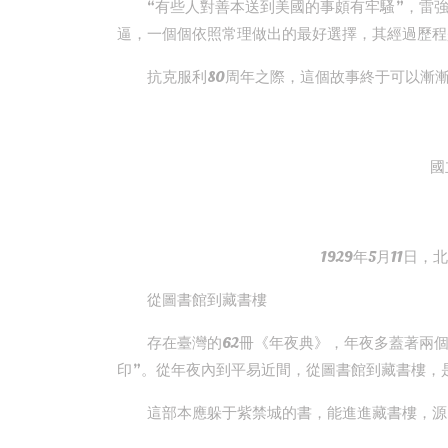
“有些人對善本送到美國的事頗有牢騷”，雷
逼，一個個依照常理做出的最好選擇，其經過歷程
抗克服利80周年之際，這個故事終于可以漸
國
1929年5月11
從圖書館到藏書樓
存在臺灣的62冊《年夜典》，年夜多蓋著兩個
印”。從年夜內到平易近間，從圖書館到藏書樓，
這部本應躲于紫禁城的書，能進進藏書樓，源