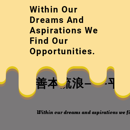
Skip
Within Our
to
content
Dreams And
Aspirations We
Find Our
Opportunities.
善本流浪——平館
Within our dreams and aspirations we fi