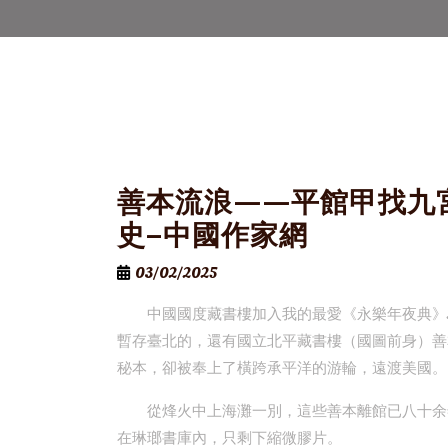
善本流浪——平館甲找九
史–中國作家網
03/02/2025
中國國度藏書樓加入我的最愛《永樂年夜典》2
暫存臺北的，還有國立北平藏書樓（國圖前身）善
秘本，卻被奉上了橫跨承平洋的游輪，遠渡美國。
從烽火中上海灘一別，這些善本離館已八十余
在琳瑯書庫內，只剩下縮微膠片。