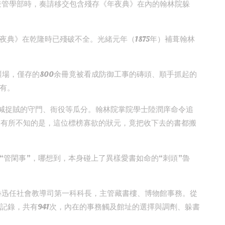
洞兼管學部時，奏請移交包含殘存《年夜典》在內的翰林院躲
夜典》在乾隆時已殘破不全。光緒元年（1875年）補葺翰林
疆場，僅存的800余冊竟被看成防御工事的磚頭、順手抓起的
有。
賊喊捉賊的守門、衙役等瓜分。翰林院掌院學士陸潤庠命令追
洞有所不知的是，這位標榜寡欲的狀元，竟把收下去的書都搬
“管閑事”，哪想到，本身碰上了異樣愛書如命的“刺頭”魯
，魯迅任社會教導司第一科科長，主管藏書樓、博物館事務。從
樓的記錄，共有941次，內在的事務觸及館址的選擇與調劑、躲書