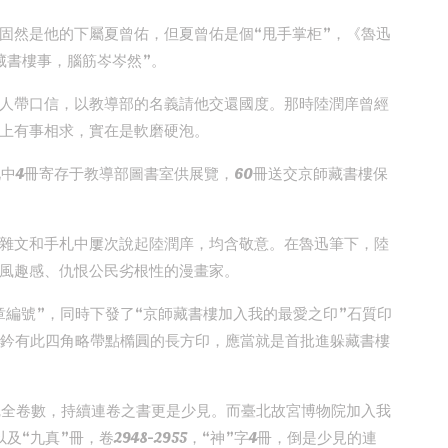
固然是他的下屬夏曾佑，但夏曾佑是個“甩手掌柜”，《魯迅
藏書樓事，腦筋岑岑然”。
人帶口信，以教導部的名義請他交還國度。那時陸潤庠曾經
上有事相求，實在是軟磨硬泡。
此中4冊寄存于教導部圖書室供展覽，60冊送交京師藏書樓保
雜文和手札中屢次說起陸潤庠，均含敬意。在魯迅筆下，陸
風趣感、仇恨公民劣根性的漫畫家。
蓋章編號”，同時下發了“京師藏書樓加入我的最愛之印”石質印
冊鈐有此四角略帶點橢圓的長方印，應當就是首批進躲藏書樓
完全卷數，持續連卷之書更是少見。而臺北故宮博物院加入我
以及“九真”冊，卷2948-2955，“神”字4冊，倒是少見的連