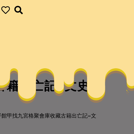
古籍出亡記–文史–
平館甲找九宮格聚會庫收藏古籍出亡記–文