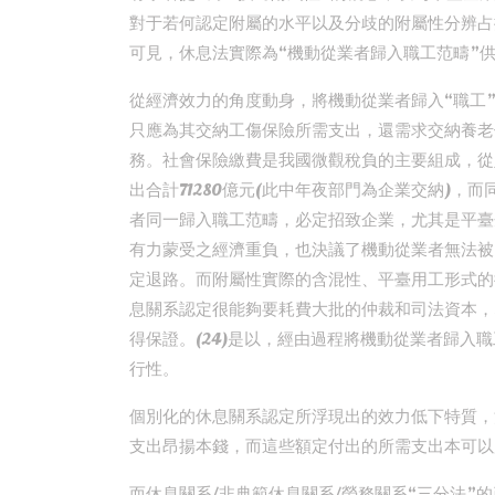
對于若何認定附屬的水平以及分歧的附屬性分辨占
可見，休息法實際為“機動從業者歸入職工范疇”
從經濟效力的角度動身，將機動從業者歸入“職工
只應為其交納工傷保險所需支出，還需求交納養老
務。社會保險繳費是我國微觀稅負的主要組成，從
出合計71280億元(此中年夜部門為企業交納)，而同
者同一歸入職工范疇，必定招致企業，尤其是平臺
有力蒙受之經濟重負，也決議了機動從業者無法被
定退路。而附屬性實際的含混性、平臺用工形式的
息關系認定很能夠要耗費大批的仲裁和司法資本，
得保證。(24)是以，經由過程將機動從業者歸入
行性。
個別化的休息關系認定所浮現出的效力低下特質，
支出昂揚本錢，而這些額定付出的所需支出本可以
而休息關系/非典範休息關系/勞務關系“三分法”