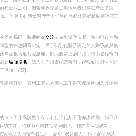
而有云泥之別，但若何界定第三類休息者仍存在廣泛爭議。
上風，使更多在新業態行業中任務的典範休息者被回類為第三
的固有局限，將機動從
交流
業者無論回進哪一類的可行性和
類型的休息關系綁定，囿于個別化關系認定的實際爭議與低
便無法獲得最基礎處理。對此必需另辟門路，經由過程軌制
的新
瑜伽場地
型個人工作損害保證軌制，(26)這種與休息關
害保險。(27)
離譜和好笑。臺用工形式的個人工作損害保險軌制及其運轉
的個人工作風險更年夜，若何強化其工傷保證成為一個不容
布了多項文件，請求有針對性地展開個人工作損害保險試點。
規范安康成長的領導看法》，請求“展開個人工作損害保證試