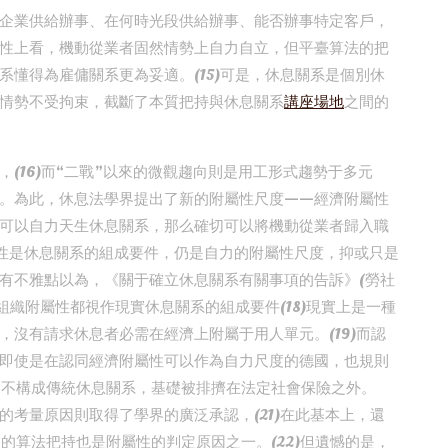
企業供給辦事、在何時光段供給辦事、能否辦事特定客戶，
性上看，機動從業者固然情勢上自力自立，但平臺算法的把
懂得為雇傭關系更為妥適。(15)可是，休息關系是個別休
情勢不受拘束，截斷了本質把持與休息關系
講座場地
之間的
(16)而“二戰”以來的微觀趨向則是用工形式趨勢于多元
。為此，休息法學界提出了新的附屬性尺度——經濟附屬性
可以自力天生休息關系，那么確切可以將機動從業者歸入職
屬性是休息關系的組成要件，仍是自力的附屬性尺度，抑或只是
有不雅點以為，《關于確立休息關系有關事項的告訴》(勞社
和組織附屬性都視作現實休息關系的組成要件(18)現實上是一種
沒有請求休息者必需在經濟上附屬于用人單元。(19)而認
即使是在認同經濟附屬性可以作為自力尺度的德國，也規則
間不構成傳統休息關系，基礎被排擠在法定社會保險之外。
的考量原因則取得了學界的廣泛承認，(21)在此基本上，還
的算法把持也是附屬性的判定原因之一。(22)但遺憾的是，