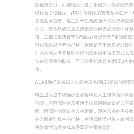
險危機題目，列國紛紜引進了更優的工傷保險軌制
礎代替了侵權法。(12)工傷保險的實際基本在于
是風險承當者。雇主對于任務經過歷程的把持重要
方面，當休息者在雇主所指定的周遭的狀況中任務
償，工傷抵償所遵守的“緣由+經過歷程”定論賠還償
對任務經過歷程的把持，附屬是基于休息者態度的
則以前兩次產業反動時期的流水線生孩子形式為底
進任務周遭的狀況，而只要典範休息者(職工)才
傷。
(二)機動從業者歸入典範休息者(職工)范疇的實際
職工成分成了機動從業者餐與加入工傷保險的軌制
范疇，若附屬性休息可用于描寫機動從業者與平臺
際，附屬性的實質是人格附屬，即休息者必需接收
等方面遭到雇主的把持，將附屬性懂得為人格附屬性
格附屬性請求便成為需重要答覆的題目。