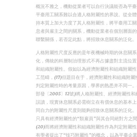
概況不雅之，機動從業者可以自行決議能否為平臺
平臺用工關系難以合適人格附屬性的界說。從全體
持本質上加大力度了其人格附屬性，將平臺用工關系
息者與雇主之間的關系，機動從業者在個別層面的
聯繫關係，若否定此點，將招致休息關系的泛化。
人格附屬性尺度反應的是年夜機械時期的休息關系，
化，傳統的科層制治理形式不再占據盡對主流位置
和組織附屬性。假如以為經濟附屬性和組織附屬性
工范疇，(17)但題目在于，經濟附屬性和組織附
判定附屬性時的考量原因，學界的熟悉并不同一。
部發〔2005〕12號)將人格附屬性、經濟附屬性
誤讀，現實休息關系必需樹立在有償休息的基本上，
同自力的附屬性尺度則能夠招致休息關系的泛化。
只具有經濟附屬性的“類雇員”與其合同絕對方之
(20)而將經濟附屬性和組織附屬性作為判定附屬性
有學者提出了“技巧附屬性”的概念，以為平臺企業