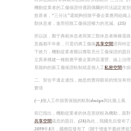
機動從業者的工傷保證待遇因偶爾的司法認定差別
愈甚者，“三分法”還能夠招致平臺企業應用組織
類休息者，進而招致工傷保證權力的克減。(25)
所以說，囿于典範休息者與第三類休息者兩條退路
意義都不年夜，只需仍將工傷保
共享空間
證與特定
下效力，機動從業者難以獲取充分工傷保證的題目
立異來構建一種順應平臺企業跨區運營、線上治理
系脫鉤的新工傷保證軌制就是個人工
私密空間
作損
二、契合平邊走邊找，她忽然覺得眼前的情況有些
窘境
(一)個人工作損害保險的軌制design與比擬上風
前已指出，機動從業者的休息形狀較為機動，面對
共享空間
疏忽的題目。(28)為此，我國先后發
2019年8月，國務院發布了《關于增進平臺經濟