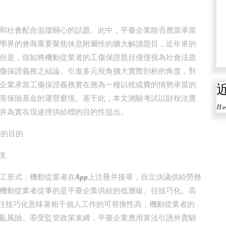
和社會配合追蹤關心的話題。此中，平臺企業能否應當承當
學界的會商重要聚焦休息附屬性的擴大解讀題目，近年來的
但是，假如將機動從業者的工傷保證題目僅僅視為社會法題
傷保證義務之結論。引進多元視角擴大實際剖析的角度，對
企業承當工傷保證義務實在應為一種以稅或費的情勢承當的
害保險基金的運營窘境。基于此，本文測驗考試以財稅法實
No
并為實在現途徑供給標的目的性提出。
標的目的
境
工形式：機動從業者在App上注冊并接單，自立決議供給勞務
機動從業者從事的是平臺企業供給的低層級、往技巧化、高
，往技巧化意味著相干個人工作的可替換性高，機動從業者的
亂風險。⑥受監管政策束縛，平臺企業應用算法引誘外賣騎