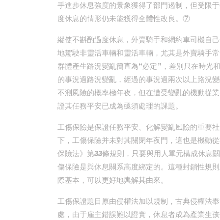
手進步休息強度的景象獲得了部門遏制，但受限于
度休息的情形仍未能獲得全體性改良。⑦
縱使不斟酌過度休息，外賣騎手和網約車司機自己
地駕駛非靈活車輛和靈活車輛，尤其是外賣騎手常
群體產生路況變亂簡直為“必定”，差別只在時光
的事況過路況變亂，經過的事況過兩次以上路況變
不測風險的概率極年夜，但在遭受變亂的機動從業
證其任務平安已成為亟須處理的課題。
工傷保險是保證任務平安、化解變亂風險的重要社會
下，工傷保險并未對其關閉年夜門，這也是機動從
保險法》第33條規則，只要與用人單元構成休息關
傷保險是與休息關系高度綁定的。這種封鎖性規則
際基本，可以更好地輿解其由來。
工傷保證題目原由侵權法加以規制，古典侵權法奉
處，由于雇主錯誤難以證實，休息者成為產業生孩