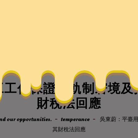
工工傷保證的軌制窘境及
財稅法回應
nd our opportunities.
temperance
吳東蔚：平臺用
其財稅法回應