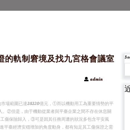
證的軌制窘境及找九宮格會議室
Se
admin
的市場範圍已達38320億元，①而以機動用工為重要情勢的平
億人。②但是，由于機動從業者與平臺企業之間不存在休息關
被工傷保險歸入，③可是因其任務周遭的狀況多包含平安風
進平臺經濟安穩增加的角度動身，都有知足其工傷保證之需