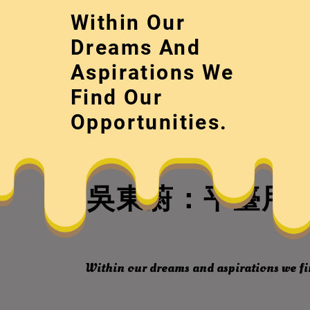
Skip
Within Our
to
content
Dreams And
Aspirations We
Find Our
Opportunities.
吳東蔚：平臺用
Within our dreams and aspirations we fi