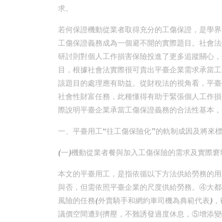
求。
若何保證機動從業者取得充分的工傷保證，是學界
工傷保證義務成為一個避不開的實際題目。社會法
研討則對個人工作損害保險投進了更多追蹤關心，
目，根據社會法實際很可貴出平臺企業需求承當工
該題目的處理應有助益。從財稅法的視角看，平臺
社會性財富任務，此種懂得有助于緊張個人工作損
際說明平臺企業承當工傷保證義務的合法性基本，
一、平臺用工“往工傷保險化”的軌制成因及將來
(一)機動從業者餐與加入工傷保險的需求及實際窘
本文的平臺用工，是指依循以下方法供給勞務的用
與否，但需依照平臺企業的尺度供給勞務。④大都
風險的任務(外賣騎手和網約車司機為典範代表)
議價空間遭到擠壓，不難誘發過度休息，⑤增添變