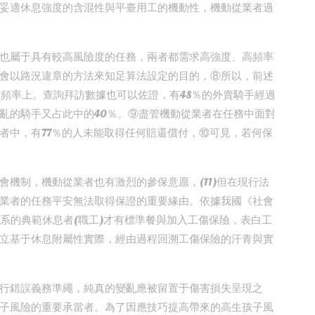
妥適休息強度的含混性與平臺用工的機動性，機動從業者過
也屬于具有較高風險度的任務，兩者都需求高強度、高頻率
會以路況違章的方法來知足算法設定的目的，⑧所以，前述
和頻率上。查詢拜訪數據也可以佐證，有48％的外賣騎手經過
亂的騎手又占此中的40％。⑨盡管機動從業者在任務中面對
者中，有77％的人未能取得任何賠還償付，⑩可見，若何保
機制，機動從業者也有激烈的參保意愿，(11)但在現行法
業者的任務平安無法取得保證的重要緣由。依據我國《社會
系的典範休息者(職工)才有標準餐與加入工傷保險，表白工
立基于休息附屬性實際，經由過程回溯工傷保險的汗青與實
行錯誤義務準繩，純真的變亂應被留置于傷害損失呈現之
子風險的重要承當者。為了因應技巧提高帶來的高生孩子風