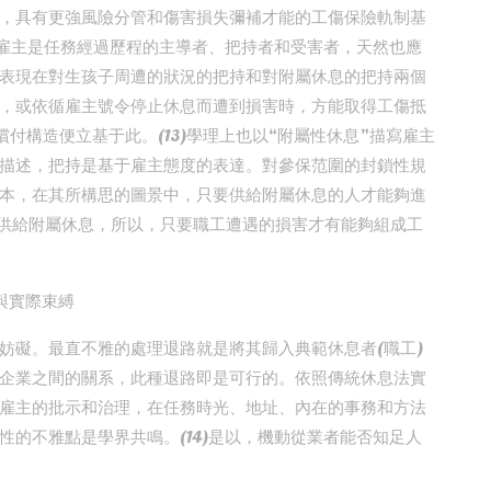
，具有更強風險分管和傷害損失彌補才能的工傷保險軌制基
：雇主是任務經過歷程的主導者、把持者和受害者，天然也應
表現在對生孩子周遭的狀況的把持和對附屬休息的把持兩個
，或依循雇主號令停止休息而遭到損害時，方能取得工傷抵
付構造便立基于此。(13)學理上也以“附屬性休息”描寫雇主
描述，把持是基于雇主態度的表達。對參保范圍的封鎖性規
本，在其所構思的圖景中，只要供給附屬休息的人才能夠進
會供給附屬休息，所以，只要職工遭遇的損害才有能夠組成工
與實際束縛
妨礙。最直不雅的處理退路就是將其歸入典範休息者(職工)
企業之間的關系，此種退路即是可行的。依照傳統休息法實
雇主的批示和治理，在任務時光、地址、內在的事務和方法
的不雅點是學界共鳴。(14)是以，機動從業者能否知足人