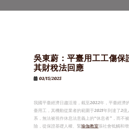
吳東蔚：平臺用工工傷保
其財稅法回應
03/15/2025
我國平臺經濟日趨活潑，截至2022年，平臺經濟
臺用工，其機動從業者的範圍于2021年到達了2
系，無法被視作休息法意義上的“休息者”，而不
險，從保證基礎人權、緊
瑜伽教室
張社會牴觸和增