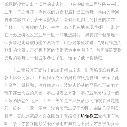
威尼斯少女顯出了凜然的丈夫氣。但在沖破第二重坎阱——以
亞果（卞之琳譯）為代表的資產階層利己主義時，高尚的摩爾
將軍竟釀成了小孩子或蠻橫人，這個長短倒置的社會的坎阱，
作踐了一切美妙的人物、事物。為了具象地表現“坎阱”，影片
在情形上特地設定亞果一點一滴地進誹語，奧賽羅一個步驟一
個步驟地走進被晾曬的漁網中，用漁網象征坎阱，“奧賽羅墮入
亞果的坎阱，正好叫海濱的漁網把他重重圍住”。當奧賽羅完整
受騙的霎時，一個波浪卷住了他，預示了他行將撲滅。
卞之琳贊賞了影片中的諸多精當之處，以為編導沒有孤負
莎士比亞的發明。邦達爾丘克演的奧賽羅很是勝利，表示了他
的高尚、質樸和走極真個偏向；波波夫扮演的亞果也正確地表
現了莎士比亞的意圖，不在概況上夸張，不把亞果夸張成一個
抽象的險惡的化身。十全十美的是苔絲狄蒙娜的飾演者只是無
邪、姣好、心愛、不幸，沒有表示出柔里帶剛。由於只要剛柔
相濟，苔絲狄蒙娜才會在開首爭奪婚姻不
瑜伽教室
受拘束而果
斷斗爭，才會在開頭受讒諂致逝世而愛心不變，才會被奧賽羅