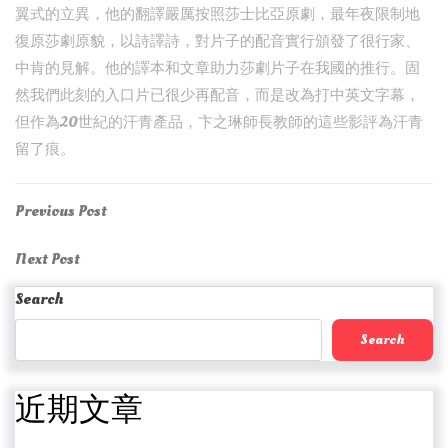
翼式的立異，他的翻譯嚴厲按照莎士比亞原劇，最年夜限制地
復原莎劇原貌，以詩譯詩，對片子的配音實行頒發了很行家、
中肯的見解。他的譯本和文章助力莎劇片子在我國的推行。固
然我們此刻的入口片已很少再配音，而是改為打中英文字幕，
但作為20世紀的汗青產品，卞之琳師長教師的這些影評為汗青
留了痕。
Post
Previous
Previous Post
Post
navigation
Next
Next Post
Post
Search
Search
近期文章