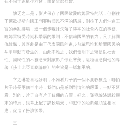
在不限于家庭小六合，而是全部社會。
缺乏之二是，影片保存了國民敬愛哈姆雷特的話，但刪往
了萊歐提斯向國王問罪時國民不滿的情感，刪往了人們沖進王
宮的暴亂排場，進一個步驟抹失落了腳本的社會內在的事務。
哈姆雷特受時期和階層的限制，不信賴國民的氣力，只了解同
仇敵愾，其喜劇是由于代表國民的進步前輩思惟和離開國民的
斗爭舉動而發生的。由此不雅之，我們發明卞之琳是以社會
性、國民性的不雅念來對該影片停止審美，這種理念與他的專
著《莎士比亞喜劇論痕》的主旨是一脈相承的。
卞之琳驚喜地發明，不雅看片子的一個不測收獲是：哪怕
片子時長兩個半小時，我們仍是感到到情節的嚴重，一點不延
宕。別的，片子自有片子伎倆的方便，好比，冤魂論述謀殺顛
末的時辰，銀幕上配了謀殺場景，和戲中的啞劇鏡頭遠相照
應，促進了扮演後果。
三