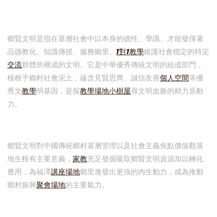
鄉賢文明是指在基層社會中以本身的德性、學識、才能發揮著
品德教化、知識傳授、服務鄉里、
1對1教學
維護社會穩定的特定
交流
群體所構成的文明。它是中華優秀傳統文明的組成部門，
植根于鄉村社會泥土，蘊含見賢思齊、誠信友善
個人空間
等優
秀文
教學
明基因，是探
教學場地
小樹屋
尋文明血脈的精力原動
力。
鄉賢文明對中國傳統鄉村基層管理以及社會主義焦點價值觀落
地生根有主要意義，
家教
充足發掘吸取鄉賢文明資源加以轉化
應用，為福澤
講座場地
鄉里激發出更強的內生動力，成為推動
鄉村振興
聚會場地
的主要氣力。