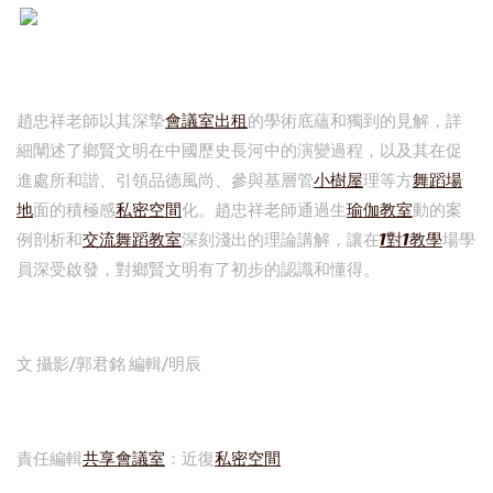
趙忠祥老師以其深摯
會議室出租
的學術底蘊和獨到的見解，詳
細闡述了鄉賢文明在中國歷史長河中的演變過程，以及其在促
進處所和諧、引領品德風尚、參與基層管
小樹屋
理等方
舞蹈場
地
面的積極感
私密空間
化。趙忠祥老師通過生
瑜伽教室
動的案
例剖析和
交流
舞蹈教室
深刻淺出的理論講解，讓在
1對1教學
場學
員深受啟發，對鄉賢文明有了初步的認識和懂得。
文 攝影/郭君銘 編輯/明辰
責任編輯
共享會議室
：近復
私密空間