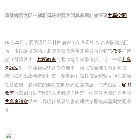
傳承鄉賢文明—解析傳統鄉賢文明與基層社會管理
共享空間
10月25日，冀儒講壇第廿四講在年夜者學社·安吉書院繼續開
講。本期講壇邀請河北儒學會教導普及委員講師趙忠
教學
祥傳
授（哲學博士，
舞蹈教室
河北師范年夜學傳授、博士生導
共享
會議室
師，中國倫理學會常務理事，河北省倫理學會副會長，
河北省哲學學會常務理事、秘書長）講授傳統鄉賢文明與基層
社會管理。趙傳授的鄉賢文明研討在國內處于領先位置，
瑜伽
教室
他深刻發掘了明清以來鄉賢文明這一中華優秀傳統文明的
共享會議室
精華，為現代基層社會管理供給歷史鏡鑒與文明滋
養。