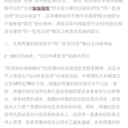
的監視與“分擔”部分的監視?并且，“統管”部分聯合本身本能機
能可以對“分擔
瑜伽場地
”部分提出哪些詳細請求?在“同一監視
治理”的法令框架下，具有哪些統管手腕可供選擇?當分擔部分
不接收被“統管”的任務時，應當采取何種處理方法?這些題目都
是在懂得“同一監視治理”條目之時需求思慮的題目。
二、生態周遭的狀況部分“同一監視治理”條目之頭緒考核
(一)條目的由來：“法治年夜監管”的格式指引
“統管與分擔相聯合”的周遭的狀況維護監管體系體例，必定水
平上表現出“法治年夜監管”的成長頭緒。中華國民共和國成立
后至20世紀70年月初，我國的周遭的狀況題目并不凸起，那
時，周遭的狀況治理任務只是由有關部委及各產業部分分辨擔
任。跟著經濟的成長，我國的周遭的狀況題目逐步浮現，當局
也加大力度了周遭的狀況監管系統的扶植。開初，周遭的狀況
管理的思緒是外行政區劃的基本上，依照單一要素的切割形式
停止管理。跟著周遭的狀況治理分工越來越細，具有周遭的狀