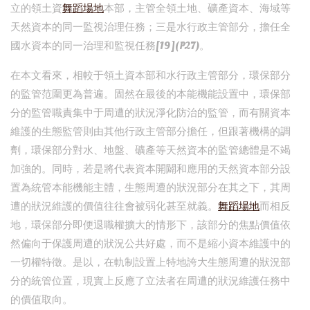
立的領土資
舞蹈場地
本部，主管全領土地、礦產資本、海域等
天然資本的同一監視治理任務；三是水行政主管部分，擔任全
國水資本的同一治理和監視任務[19](P27)。
在本文看來，相較于領土資本部和水行政主管部分，環保部分
的監管范圍更為普遍。固然在最後的本能機能設置中，環保部
分的監管職責集中于周遭的狀況淨化防治的監管，而有關資本
維護的生態監管則由其他行政主管部分擔任，但跟著機構的調
劑，環保部分對水、地盤、礦產等天然資本的監管總體是不竭
加強的。同時，若是將代表資本開闢和應用的天然資本部分設
置為統管本能機能主體，生態周遭的狀況部分在其之下，其周
遭的狀況維護的價值往往會被弱化甚至就義。
舞蹈場地
而相反
地，環保部分即便退職權擴大的情形下，該部分的焦點價值依
然偏向于保護周遭的狀況公共好處，而不是縮小資本維護中的
一切權特徵。是以，在軌制設置上特地誇大生態周遭的狀況部
分的統管位置，現實上反應了立法者在周遭的狀況維護任務中
的價值取向。