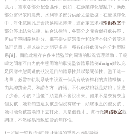
張力，需求各部分配合協作。例如，在漁業淨化變亂中，漁政
部分需求依附農業、水利等多部分供給丈量數據；在流域淨化
中，淨化範圍凡是會跨越轄區鴻溝，這必定需求相
瑜伽教室
干
部分停止結合法律。結合法律時，各部分之間看似好處共容，
但由于事關義務劃分、傷害損失賠還償付和治污本錢分管等深
條理題目，是以彼此之間更多是一種各自好處優先的分利型關
系[8]。面臨此種存在多主體監管的周遭的狀況管理舉動，子範
疇之間相互自力的生態周遭的狀況監管體系體例design難以充
足因應生態周遭的狀況題目的體系性與聯繫關係性。鑒于這一
考量，必需在軌制系統中設置一個具有統管權利的實體機構，
由其總攬全局、和諧各方，許諾。不代表姑娘就是姑娘，答應
了少爺。小的？這傻丫頭還真不會說出來。如果不是奈努奈這
個女孩，她都知道這女孩是個沒有腦子，頭腦很直的傻女孩，
她可能會被當場拖下去打死。真是個蠢才 。實行微
舞蹈教室
觀
調控，不然極易招致監管的無序性。
(三)“同一監視治理”條目懂得的重要不雅點論辯