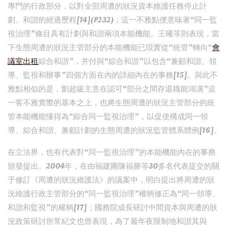
專門的行政部分，以對全部周遭的狀況資本維護任務停止計
劃、和諧的經過歷程[14](P232)；這一不雅點便意味著“同一監
視治理”條目具有計劃與和諧兩項本能機能。王曦等則表現，當
下生態周遭的狀況主管部分的本能機能已現實從“統管”轉向“
會
議室出租
綜合和諧”，并付與“綜合和諧”以包含“兼顧和諧、領
導、監視和辦事”四個方面在內的詳細內在的事務[15]。與此不
雅點相似的是，劉超級主意在認可“部分之間存退職能鴻溝”這
一客不雅實際的基本之上，也將生態周遭的狀況主管部分的統
管本能機能懂得為“綜合同一監視治理”，以促使構成同一領
導、綜合和諧、兼顧計劃的生態周遭的狀況監管體系體例[16]。
在立法界，也有代表對“同一監視治理”的本能機能內在的事務
頒發提出。2004年，在由福建團陳福勝等30多名代表提交的關
于修訂《周遭的狀況維護法》的議案中，明白提出將周遭的狀
況維護行政主管部分的“同一監視治理”權柄修正為“同一領導、
和諧和監視”的權柄[17]；國務院成長研討中間資本與周遭的狀
況政策研討所常紀文也曾表現，為了最年夜限制地和諧其與