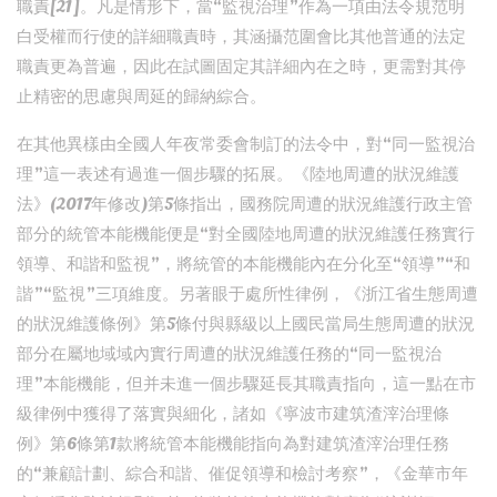
職責[21]。凡是情形下，當“監視治理”作為一項由法令規范明
白受權而行使的詳細職責時，其涵攝范圍會比其他普通的法定
職責更為普遍，因此在試圖固定其詳細內在之時，更需對其停
止精密的思慮與周延的歸納綜合。
在其他異樣由全國人年夜常委會制訂的法令中，對“同一監視治
理”這一表述有過進一個步驟的拓展。《陸地周遭的狀況維護
法》(2017年修改)第5條指出，國務院周遭的狀況維護行政主管
部分的統管本能機能便是“對全國陸地周遭的狀況維護任務實行
領導、和諧和監視”，將統管的本能機能內在分化至“領導”“和
諧”“監視”三項維度。另著眼于處所性律例，《浙江省生態周遭
的狀況維護條例》第5條付與縣級以上國民當局生態周遭的狀況
部分在屬地域域內實行周遭的狀況維護任務的“同一監視治
理”本能機能，但并未進一個步驟延長其職責指向，這一點在市
級律例中獲得了落實與細化，諸如《寧波市建筑渣滓治理條
例》第6條第1款將統管本能機能指向為對建筑渣滓治理任務
的“兼顧計劃、綜合和諧、催促領導和檢討考察”，《金華市年