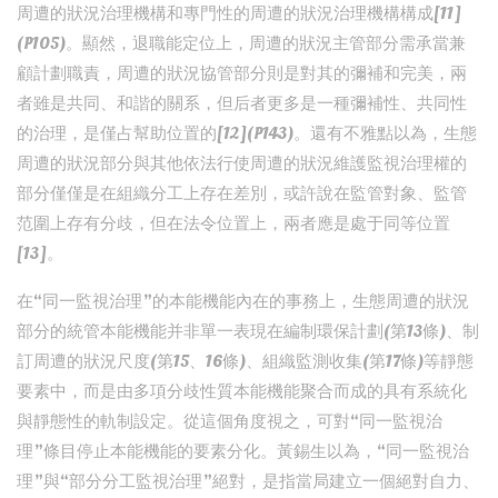
周遭的狀況治理機構和專門性的周遭的狀況治理機構構成[11]
(P105)。顯然，退職能定位上，周遭的狀況主管部分需承當兼
顧計劃職責，周遭的狀況協管部分則是對其的彌補和完美，兩
者雖是共同、和諧的關系，但后者更多是一種彌補性、共同性
的治理，是僅占幫助位置的[12](P143)。還有不雅點以為，生態
周遭的狀況部分與其他依法行使周遭的狀況維護監視治理權的
部分僅僅是在組織分工上存在差別，或許說在監管對象、監管
范圍上存有分歧，但在法令位置上，兩者應是處于同等位置
[13]。
在“同一監視治理”的本能機能內在的事務上，生態周遭的狀況
部分的統管本能機能并非單一表現在編制環保計劃(第13條)、制
訂周遭的狀況尺度(第15、16條)、組織監測收集(第17條)等靜態
要素中，而是由多項分歧性質本能機能聚合而成的具有系統化
與靜態性的軌制設定。從這個角度視之，可對“同一監視治
理”條目停止本能機能的要素分化。黃錫生以為，“同一監視治
理”與“部分分工監視治理”絕對，是指當局建立一個絕對自力、