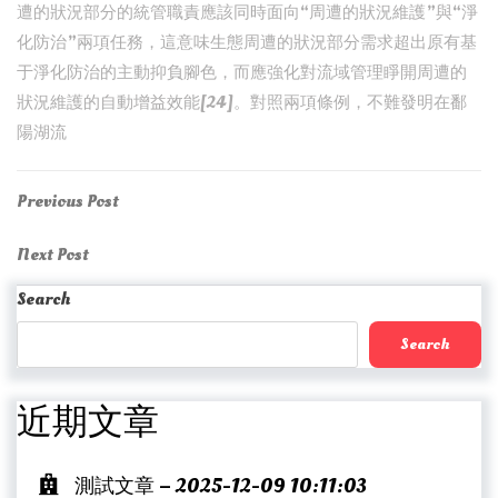
遭的狀況部分的統管職責應該同時面向“周遭的狀況維護”與“淨
化防治”兩項任務，這意味生態周遭的狀況部分需求超出原有基
于淨化防治的主動抑負腳色，而應強化對流域管理睜開周遭的
狀況維護的自動增益效能[24]。對照兩項條例，不難發明在鄱
陽湖流
Post
Previous
Previous Post
Post
navigation
Next
Next Post
Post
Search
Search
近期文章
測試文章 – 2025-12-09 10:11:03