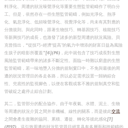
料淨化、周遭的狀況噪聲淨化等重要生態監管範疇作了明白分
工。但是，依然存在一些生態監管範疇，例如光淨化、熱淨
化、氣息淨化、低頻噪聲淨化、視覺淨化等，尚未有其對應的
分擔規則。與此同時，跟著生物技巧、轉基因技巧、核能技巧
等新興技巧的成長，也激發了諸多的新型周遭的狀況風險。貝
克曾指出，“從技巧-經濟‘提高’的氣力中增添的財富日益為風險
生孩子的暗影所覆蓋”[6](P6)，此中就包含了技巧成長對生態
風險監管範疇帶來的諸多不斷定性。面臨一時難以窮盡的生態
監管範疇，若一味地墮入分擔的規制窠臼中，不免與最後的周
遭的狀況管理目的各走各路，所以必定需求設置一歸納綜合
性、兜底性的監視腳色，以便在客觀或客不雅的規制真空和監
管破綻之處停止綜合計劃。
其二，監管部分的配合協作。由于年夜氣、水體、泥土、生物
等周遭的狀況介質之間并非機械、線性的關系，而是彼此
交流
之間會產生復雜的協同、累積、遷徙、轉化等彼此感化[7]
(P197)，這引致周遭的狀況監管題目經常具有多層面和跨範疇的