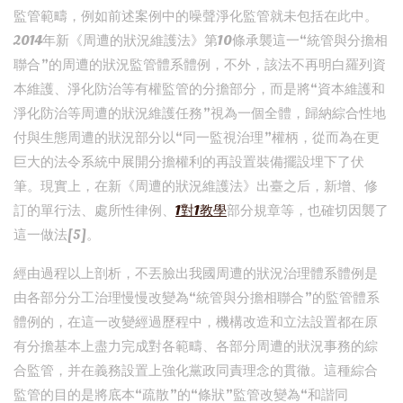
監管範疇，例如前述案例中的噪聲淨化監管就未包括在此中。
2014年新《周遭的狀況維護法》第10條承襲這一“統管與分擔相
聯合”的周遭的狀況監管體系體例，不外，該法不再明白羅列資
本維護、淨化防治等有權監管的分擔部分，而是將“資本維護和
淨化防治等周遭的狀況維護任務”視為一個全體，歸納綜合性地
付與生態周遭的狀況部分以“同一監視治理”權柄，從而為在更
巨大的法令系統中展開分擔權利的再設置裝備擺設埋下了伏
筆。現實上，在新《周遭的狀況維護法》出臺之后，新增、修
訂的單行法、處所性律例、
1對1教學
部分規章等，也確切因襲了
這一做法[5]。
經由過程以上剖析，不丟臉出我國周遭的狀況治理體系體例是
由各部分分工治理慢慢改變為“統管與分擔相聯合”的監管體系
體例的，在這一改變經過歷程中，機構改造和立法設置都在原
有分擔基本上盡力完成對各範疇、各部分周遭的狀況事務的綜
合監管，并在義務設置上強化黨政同責理念的貫徹。這種綜合
監管的目的是將底本“疏散”的“條狀”監管改變為“和諧同