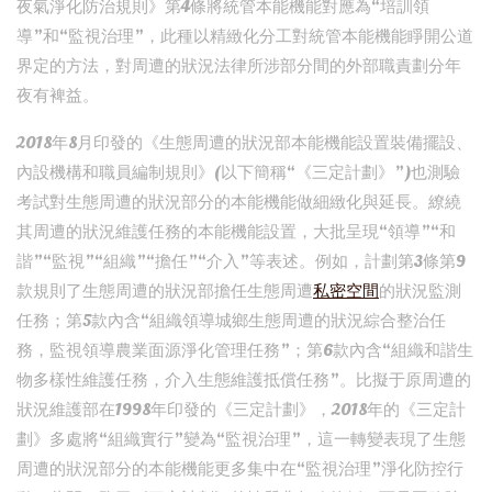
夜氣淨化防治規則》第4條將統管本能機能對應為“培訓領
導”和“監視治理”，此種以精緻化分工對統管本能機能睜開公道
界定的方法，對周遭的狀況法律所涉部分間的外部職責劃分年
夜有裨益。
2018年8月印發的《生態周遭的狀況部本能機能設置裝備擺設、
內設機構和職員編制規則》(以下簡稱“《三定計劃》”)也測驗
考試對生態周遭的狀況部分的本能機能做細緻化與延長。繚繞
其周遭的狀況維護任務的本能機能設置，大批呈現“領導”“和
諧”“監視”“組織”“擔任”“介入”等表述。例如，計劃第3條第9
款規則了生態周遭的狀況部擔任生態周遭
私密空間
的狀況監測
任務；第5款內含“組織領導城鄉生態周遭的狀況綜合整治任
務，監視領導農業面源淨化管理任務”；第6款內含“組織和諧生
物多樣性維護任務，介入生態維護抵償任務”。比擬于原周遭的
狀況維護部在1998年印發的《三定計劃》，2018年的《三定計
劃》多處將“組織實行”變為“監視治理”，這一轉變表現了生態
周遭的狀況部分的本能機能更多集中在“監視治理”淨化防控行