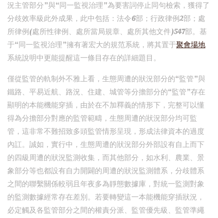
況主管部分”與“同一監視治理”為要害詞停止同句檢索，獲得了
分歧效率級此外成果，此中包括：法令6部；行政律例2部；處
所律例(處所性律例、處所當局規章、處所其他文件)547部。基
于“同一監視治理”擁有著宏大的規范系統，將其置于
聚會場地
系統說明中更能提醒這一條目存在的詳細題目。
僅從監管的軌制外不雅上看，生態周遭的狀況部分的“監管”與
鐵路、平易近航、路況、住建、城管等分擔部分的“監管”存在
顯明的本能機能穿插，由於在不加釋義的情形下，完整可以懂
得為分擔部分對應的監管範疇，生態周遭的狀況部分均可監
管，這非常不難招致多頭監管情形呈現，形成法律資本的過度
內訌。誠如，實行中，生態周遭的狀況部分外部設有自上而下
的四級周遭的狀況監測收集，而其他部分，如水利、農業、景
象部分等也都設有自力開闢的周遭的狀況監測體系，分歧體系
之間的聯繫關係較弱且年夜多為靜態數據庫，對統一監測對象
的監測數據經常存在差別。若要轉變這一本能機能穿插狀況，
必定觸及各監管部分之間的權責分派、監管優先級、監管準繩