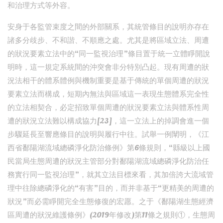
和治理方式等外容。
安身于各監管束度之間的外部關系，其統管條目的說明亦存在
諸多分歧步、不和諧、不順應之處。尤其是將區域立法、周遭
的狀況要素立法中的“同一監視治理”條目置于統一立體睜開說
明時，這一規定系統間的沖突會非分特別凸起。現有周遭的狀
況法相干的體系體例與機制重要是基于傳統的單個周遭的狀況
要素立法而構成，短期內無法與區域這一表現生態體系完全性
的立法相契合，必定招致單個周遭的狀況要素立法與體系性周
遭的狀況立法難以構成協力[23]，這一立法上的掉調會進一個
步驟延長至響應條目的說明與履行中往。試舉一例闡明，《江
西省鄱陽湖流域總磷淨化防治條例》第6條規則，“縣級以上國
民當局生態周遭的狀況主管部分對鄱陽湖流域總磷淨化防治任
務實行同一監視治理”，就其立法目標來看，其加倍誇大流域管
理中往除總磷淨化的“有害”目的，而并非基于“更精美的周遭的
狀況”而必需睜開完全生態修復的宏愿。之于《鄱陽湖生態經濟
區周遭的狀況維護條例》(2019年修改)第11條之規則①，生態周