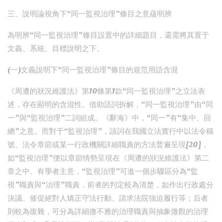
三、說明論視角下“同一監視治理”條目之意蘊明辨
為明辨“同一監視治理”條目設置中的詳細題目，還需將其置于
文義、系統、目標說明之下。
(一)文義說明下“同一監視治理”條目的規范用語含混
《周遭的狀況維護法》第10條第1款“同一監視治理”之立法表
述，存在顯明的含混性。借助語詞拆解，“同一監視治理”由“同
一”與“監視治理”二詞組成。《辭海》中，“同一”有“集中、回
總”之意。而對于“監視治理”，該詞在我國立法實行中以法令稱
號、法令章節或某一行政機關詳細職責的方法普遍呈現[20]，
如“監視治理”便以章節情勢呈現在《周遭的狀況維護法》第二
章之中。有學者主意，“監視治理”可進一個步驟區分為“監
視”職責與“治理”職責，前者的判定較為清楚，如作出行政處分
決議、催促絕對人矯正守法行動、請求法院強迫履行等；后者
則較為復雜，可分為詳細微不雅的治理職責與抽象微觀的治理