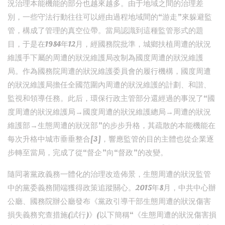
況治理本能機能的部分也越來越多。由于地域之間的治理差
別，一些守法行動往往可以經由過程地域間的“游走”來躲避監
管，構成了管理的真空位帶。當局認識到這種監管形式的題
目，于是在1984年12月，經國務院批準，城鄉扶植周遭的狀況
維護手下屬的周遭的狀況維護局改制為國度周遭的狀況維護
局。作為國務院周遭的狀況維護委員會的履行機構，國度周遭
的狀況維護局擔任全國范圍內周遭的狀況維護的計劃、和諧、
監視和領導任務。此后，環保行政主管部分還經過的事況了“國
度周遭的狀況維護局→國度周遭的狀況維護總局→周遭的狀況
維護部→生態周遭的狀況部”的步步升格，其疏散的本能機能在
每次升格中城市垂垂整合[3]，響應監管的目的主體也從企業逐
步轉至當局，完成了從“督企”向“督政”的改變。
隨同著黨政義務一體化的治理改造佈景，生態周遭的狀況監管
中的黨委義務開端獲得政策追蹤關心。2015年8月，中共中心辦
公廳、國務院辦公廳發布《黨政引導干部生態周遭的狀況傷害
損失義務究查措施(試行)》(以下簡稱“《生態周遭的狀況傷害損