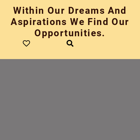
Skip
Within Our Dreams And
to
content
Aspirations We Find Our
Opportunities.