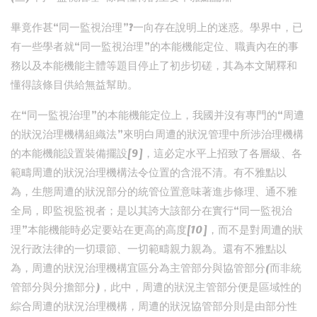
畢竟作甚“同一監視治理”?一向存在說明上的迷惑。學界中，已
有一些學者就“同一監視治理”的本能機能定位、職責內在的事
務以及本能機能主體等題目停止了初步切磋，其為本文闡釋和
懂得該條目供給無益幫助。
在“同一監視治理”的本能機能定位上，我國并沒有專門的“周遭
的狀況治理機構組織法”來明白周遭的狀況管理中所涉治理機構
的本能機能設置裝備擺設[9]，這必定水平上招致了各層級、各
範疇周遭的狀況治理機構法令位置的含混不清。有不雅點以
為，生態周遭的狀況部分的統管位置意味著進步條理、通不雅
全局，即監視監視者；是以其誇大該部分在實行“同一監視治
理”本能機能時必定要站在更高的高度[10]，而不是對周遭的狀
況行政法律的一切環節、一切範疇親力親為。還有不雅點以
為，周遭的狀況治理機構宜區分為主管部分與協管部分(而非統
管部分與分擔部分)，此中，周遭的狀況主管部分便是區域性的
綜合周遭的狀況治理機構，周遭的狀況協管部分則是由部分性