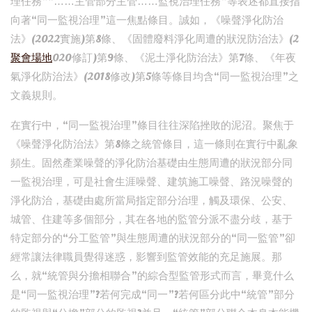
理任務”“……主管部分主管……監視治理任務”等表述都直接指
向著“同一監視治理”這一焦點條目。誠如，《噪聲淨化防治
法》(2022實施)第8條、《固體廢料淨化周遭的狀況防治法》(2
聚會場地
020修訂)第9條、《泥土淨化防治法》第7條、《年夜
氣淨化防治法》(2018修改)第5條等條目均含“同一監視治理”之
文義規則。
在實行中，“同一監視治理”條目往往深陷挫敗的泥沼。聚焦于
《噪聲淨化防治法》第8條之統管條目，這一條則在實行中亂象
頻生。固然產業噪聲的淨化防治基礎由生態周遭的狀況部分同
一監視治理，可是社會生涯噪聲、建筑施工噪聲、路況噪聲的
淨化防治，基礎由處所當局指定部分治理，觸及環保、公安、
城管、住建等多個部分，其在各地的監管分派不盡分歧，基于
特定部分的“分工監管”與生態周遭的狀況部分的“同一監管”卻
經常讓法律職員覺得迷惑，影響到監管效能的充足施展。那
么，就“統管與分擔相聯合”的綜合型監管形式而言，畢竟什么
是“同一監視治理”?若何完成“同一”?若何區分此中“統管”部分