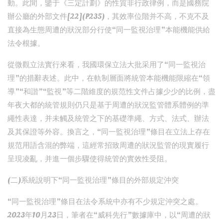
動。此間，鑒于《三定計劃》的性質非行政律例，而是國務院
辦公廳的外部文件[22](P235)，其效率位階并不高，不克不及
直接為生態周遭的狀況部分行使“同一監視治理”本能機能供給
法令根據。
從微觀立法實行來看，我國環保立法大批采用了“同一監視治
理”的措辭表述。此中，在軌制層面將統管本能機能限縮在“領
導”“和諧”“監視”等二階維度的規范性文件占據少少的比例，盡
年夜大都的統管規則仍只是基于周遭的狀況監管體系體例的準
繩性表達，并未觸及統管之下的基礎準繩、方式、法式、辦法
及其保證等外容。換言之，“同一監視治理”條目在立法上存在
規范用語含混的弊端，這經常招致周遭的狀況監管的現實履行
呈現凌亂，并進一個步驟使得統管的實效性受阻。
(二)系統說明下“同一監視治理”條目的外部規定沖突
“同一監視治理”條目在法令系統中亦有不少規定沖突之處。
2023年10月23日，筆者在“威科先行”數據庫中，以“周遭的狀