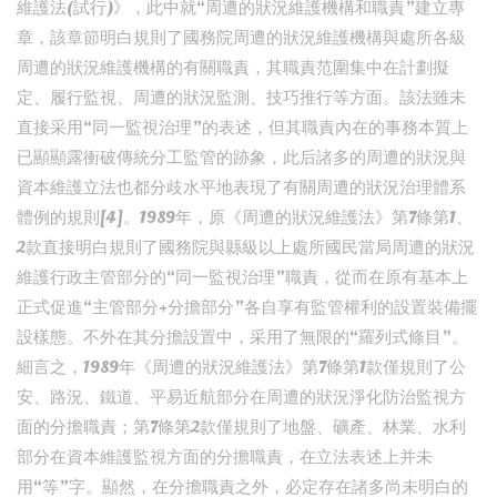
維護法(試行)》，此中就“周遭的狀況維護機構和職責”建立專
章，該章節明白規則了國務院周遭的狀況維護機構與處所各級
周遭的狀況維護機構的有關職責，其職責范圍集中在計劃擬
定、履行監視、周遭的狀況監測、技巧推行等方面。該法雖未
直接采用“同一監視治理”的表述，但其職責內在的事務本質上
已顯顯露衝破傳統分工監管的跡象，此后諸多的周遭的狀況與
資本維護立法也都分歧水平地表現了有關周遭的狀況治理體系
體例的規則[4]。1989年，原《周遭的狀況維護法》第7條第1、
2款直接明白規則了國務院與縣級以上處所國民當局周遭的狀況
維護行政主管部分的“同一監視治理”職責，從而在原有基本上
正式促進“主管部分+分擔部分”各自享有監管權利的設置裝備擺
設樣態。不外在其分擔設置中，采用了無限的“羅列式條目”。
細言之，1989年《周遭的狀況維護法》第7條第1款僅規則了公
安、路況、鐵道、平易近航部分在周遭的狀況淨化防治監視方
面的分擔職責；第7條第2款僅規則了地盤、礦產、林業、水利
部分在資本維護監視方面的分擔職責，在立法表述上并未
用“等”字。顯然，在分擔職責之外，必定存在諸多尚未明白的