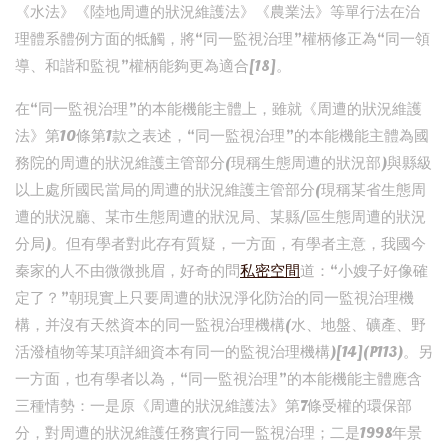
《水法》《陸地周遭的狀況維護法》《農業法》等單行法在治
理體系體例方面的牴觸，將“同一監視治理”權柄修正為“同一領
導、和諧和監視”權柄能夠更為適合[18]。
在“同一監視治理”的本能機能主體上，雖就《周遭的狀況維護
法》第10條第1款之表述，“同一監視治理”的本能機能主體為國
務院的周遭的狀況維護主管部分(現稱生態周遭的狀況部)與縣級
以上處所國民當局的周遭的狀況維護主管部分(現稱某省生態周
遭的狀況廳、某市生態周遭的狀況局、某縣/區生態周遭的狀況
分局)。但有學者對此存有質疑，一方面，有學者主意，我國今
秦家的人不由微微挑眉，好奇的問
私密空間
道：“小嫂子好像確
定了？”朝現實上只要周遭的狀況淨化防治的同一監視治理機
構，并沒有天然資本的同一監視治理機構(水、地盤、礦產、野
活潑植物等某項詳細資本有同一的監視治理機構)[14](P113)。另
一方面，也有學者以為，“同一監視治理”的本能機能主體應含
三種情勢：一是原《周遭的狀況維護法》第7條受權的環保部
分，對周遭的狀況維護任務實行同一監視治理；二是1998年景