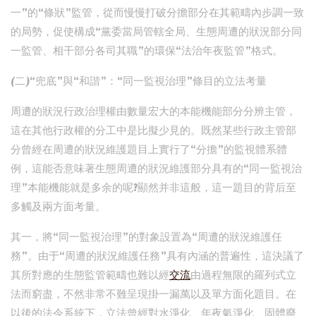
一”的“條狀”監管，從而慢慢打破分擔部分在其範疇內步調一致
的局勢，促使構成“黨委當局管轄全局、生態周遭的狀況部分同
一監管、相干部分各司其職”的環保“法治年夜監管”格式。
(二)“兜底”與“和諧”：“同一監視治理”條目的立法考量
周遭的狀況行政治理權由數量宏大的本能機能部分分辨主管，
這在其他行政權的分工中是比擬少見的。既然某些行政主管部
分曾經在周遭的狀況維護題目上實行了“分擔”的監視體系體
例，這能否意味著生態周遭的狀況維護部分具有的“同一監視治
理”本能機能就是多余的呢?顯然并非這般，這一題目的背后至
多觸及兩方面考量。
其一，將“同一監視治理”的對象設置為“周遭的狀況維護任
務”。由于“周遭的狀況維護任務”具有內涵的普遍性，這決議了
其所對應的生態監管範疇也難以經
交流
由過程無限的羅列式立
法而窮盡，不然非常不難呈現掛一漏萬以及單方面化題目。在
以後的法令系統下，立法曾經對水淨化、年夜氣淨化、固體廢