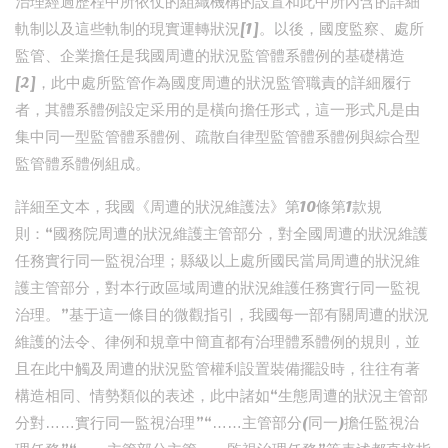
治理經過歷程中所依仗的組織機構的設置和此中所內含的詳細
軌制以及這些軌制的現實運轉狀況[1]。以後，國度監察、處所
監管、企業擔任是我國周遭的狀況監管體系體例的基礎構造
[2]，此中處所監管作為國度周遭的狀況監管職責的詳細履行
者，其體系體例設定采用的是橫向擔任形式，這一形式凡是由
集中同一型監管體系體例、疏散自律型監管體系體例與綜合型
監管體系體例組成。
詳細至文本，我國《周遭的狀況維護法》第10條第1款規
則：“國務院周遭的狀況維護主管部分，對全國周遭的狀況維護
任務實行同一監視治理；縣級以上處所國民當局周遭的狀況維
護主管部分，對本行政區域周遭的狀況維護任務實行同一監視
治理。”基于這一條目的微觀指引，我國每一部有關周遭的狀況
維護的法令、律例和規章中簡直都有治理體系體例的規則，並
且在此中觸及周遭的狀況監管權利設置裝備擺設時，往往有著
構造相同、情勢類似的表述，此中諸如“生態周遭的狀況主管部
分對……實行同一監視治理”“……主管部分(同一)擔任監視治