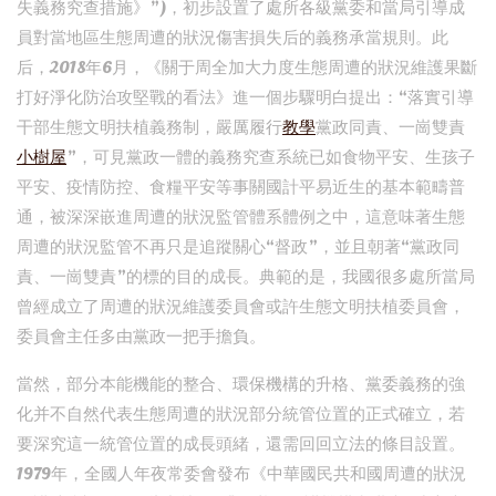
失義務究查措施》”)，初步設置了處所各級黨委和當局引導成
員對當地區生態周遭的狀況傷害損失后的義務承當規則。此
后，2018年6月，《關于周全加大力度生態周遭的狀況維護果斷
打好淨化防治攻堅戰的看法》進一個步驟明白提出：“落實引導
干部生態文明扶植義務制，嚴厲履行
教學
黨政同責、一崗雙責
小樹屋
”，可見黨政一體的義務究查系統已如食物平安、生孩子
平安、疫情防控、食糧平安等事關國計平易近生的基本範疇普
通，被深深嵌進周遭的狀況監管體系體例之中，這意味著生態
周遭的狀況監管不再只是追蹤關心“督政”，並且朝著“黨政同
責、一崗雙責”的標的目的成長。典範的是，我國很多處所當局
曾經成立了周遭的狀況維護委員會或許生態文明扶植委員會，
委員會主任多由黨政一把手擔負。
當然，部分本能機能的整合、環保機構的升格、黨委義務的強
化并不自然代表生態周遭的狀況部分統管位置的正式確立，若
要深究這一統管位置的成長頭緒，還需回回立法的條目設置。
1979年，全國人年夜常委會發布《中華國民共和國周遭的狀況