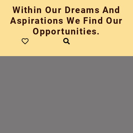
Skip
Within Our Dreams And
to
content
Aspirations We Find Our
Opportunities.