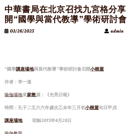
中華書局在北京召找九宮格分享
開“國學與當代教導”學術研討會
03/26/2025
admin
“國學
講座場地
與當代教導”學術研討會召開
小樹屋
作者：李一達
瑜伽場地
來
家教
源：《光亮日報》
時間：孔子二五六六年歲次乙未年三月初
小樹屋
旬日甲戌
講座場地
耶穌2015年4月28日
瑜伽教室