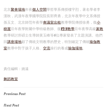
北京
聚會場地
年夜
個人空間
學哲學系傳授樓宇烈，著名學者李
漢秋，武漢年夜學國學院院長郭齊勇，北京年夜學中文系傳授
孫玉文、北京師范年夜學
會議室出租
教導學院傳授徐勇，復
小
樹屋
旦年夜學附屬中學特級教師、復
1對1教學
旦年夜學高級
家教
教導研討所碩士生導師黃玉峰等6位專家發表了主題演講。他們
回
講座場地
顧了傳統文明教導的歷史，特別確定了傳統
瑜伽教
室
教導中對于孩子人格、
交流
操行的養成
瑜伽場地
。
責任編輯：姚遠
舞蹈教室
Post
Previous
Previous Post
Post
navigation
Next
Next Post