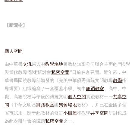
【新聞樹】
個人空間
由中華書
交流
局與中
教學場地
版教材無限公司聯合主辦的“‘國學
與當代教導’學術研討會
私密空間
”日前在京召開。近年來，中
華書局圍繞教導部頒發的《完美中華優秀傳統文明教導
教學
指
導綱要》組織編寫了一套覆蓋小學、初中
舞蹈教室
、高中、中
職、高級院校等學段的傳統文明
個人空間
實踐教材——
共享空
間
《中華文明基
舞蹈教室
礎
聚會場地
教材》，并已在全國多個
省市試用，關于此教材的修訂
小樹屋
和教學
共享空間
研討也成
為此次研討會的議題
私密空間
之一。