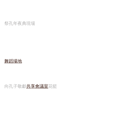
祭孔年夜典現場
舞蹈場地
向孔子敬獻
共享會議室
花籃