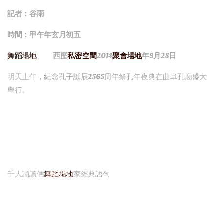
記者：谷雨
時間：甲午年玄月初五
舞蹈場地
西歷
私密空間
2014
聚會場地
年9月28日
明天上午，紀念孔子誕辰2565周年祭孔年夜典在曲阜孔廟盛大
舉行。
千人誦讀儒
舞蹈場地
家經典語句