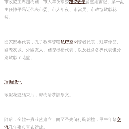
市政協主席趙樹國，市人年夜常委
1對1教學
會黨組書記、第一副
主任陳平易近代表市委、市人年夜、市當局、市政協敬獻花
籃。
國家部委代表，孔子教導獎獲
私密空間
獎者代表，駐華使節、
國際友城、外國友人、國際機構代表，以及社會各界代表也分
別敬獻了花籃。
瑜伽場地
敬獻花籃結束后，郭樹清恭讀祭文。
隨后，全體來賓莊然肅立，向至圣先師行鞠躬禮，甲午年祭
交
流
孔年夜典宣布禮成。