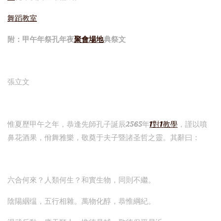
舞蹈教室
附：甲午年祭孔年夜
聚會場地
典祭文
張立文
惟夏歷甲午之年，恭逢先師孔子誕辰2565年
1對1教學
，謹以噴
鼻花酒果，佾舞雅樂，敬奠于夫子暨諸圣哲之靈。其辭曰：
六合何來？人類何生？和實生物，同則不繼。
陰陽絪缊，五行相雜。萬物化醇，恭惟綱紀。