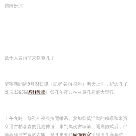
禮舞扮演
數千人冒雨前來祭奠孔子
濟寧新聞網9月28日訊（記者 谷雨 盛利）明天上午，紀念孔子
誕辰2565周
1對1教學
年祭孔年夜典在曲阜孔廟盛大舉行。
上午九時，祭孔年夜典拉開帷幕。參加祭奠活動的領導和來賓
穿過古柏森森的孔廟神道，來到萬仞宮墻前。開廟儀式后，伴
隨著雄渾悠遠的古樂，祭孔來賓順
瑜伽教室
次經過孔廟圣時