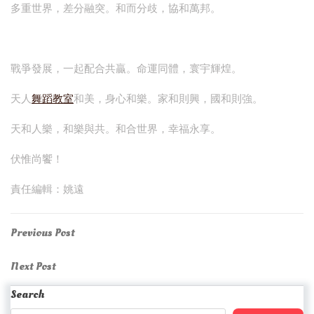
多重世界，差分融突。和而分歧，協和萬邦。
戰爭發展，一起配合共贏。命運同體，寰宇輝煌。
天人
舞蹈教室
和美，身心和樂。家和則興，國和則強。
天和人樂，和樂與共。和合世界，幸福永享。
伏惟尚饗！
責任編輯：姚遠
Post
Previous
Previous Post
Post
navigation
Next
Next Post
Post
Search