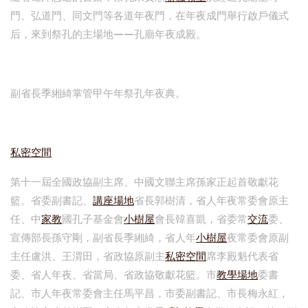
門、弘道門、同文門等各道年夜門，在年夜成門舉行啟戶儀式
后，來到祭孔的主場地——孔廟年夜成殿。
副省長季緗綺掌管甲午年祭孔年夜典。
私密空間
第十一屆全國政協副主席、中國文聯主席孫家正起首敬獻花
籃。省委副書記、
講座場地
省長郭樹清，省人年夜常委會原主
任、中
家教
國孔子基金會
小樹屋
會長韓喜凱，省委常
交流
委、
宣傳部長孫守剛，副省長季緗綺，省人年
小樹屋
夜常委會原副
主任盧洪、王渭田，省政協原副主
私密空間
席李殿魁代表省
委、省人年夜、省當局、省政協敬獻花籃。市
教學場地
委書
記、市人年夜常委會主任馬平昌，市委副書記、市長梅永紅，