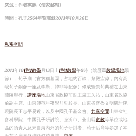
來源：作者惠賜《儒家郵報》
時間：孔子2564年暨耶穌2013年10月26日
私密空間
2013年10
1對1教學
月13日上
1對1教學
午9時（陰歷重
教學場地
陽
節），荀子廟（官方稱墓園，占地約百畝，祭殿宏偉，內有高
峻荀子銅像一座及李斯、韓非等配像）修成暨祭荀典禮在山東
蘭陵舉行，
講座場地
山東省政協前副主席王久祜，山東省政協
前副主席、山東師范年夜學前副校長、山東省齊魯文明研討院
現院長王志平易近，以及中國孔子基金會、
共享空間
山東省社
會科學院、中國孔子研討院、臨沂市、蒼山縣
家教
等單位或地
區的負責人及來自海內外的荀子研討者、荀子后裔等參加了本