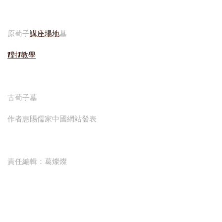
原荀子
講座場地
墓
1對1教學
古荀子墓
作者惠賜儒家中國網站發表
責任編輯：葛燦燦