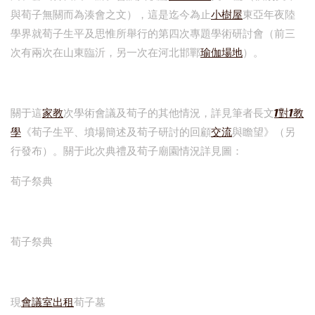
與荀子無關而為湊會之文），這是迄今為止
小樹屋
東亞年夜陸
學界就荀子生平及思惟所舉行的第四次專題學術研討會（前三
次有兩次在山東臨沂，另一次在河北邯鄲
瑜伽場地
）。
關于這
家教
次學術會議及荀子的其他情況，詳見筆者長文
1對1教
學
《荀子生平、墳場簡述及荀子研討的回顧
交流
與瞻望》（另
行發布）。關于此次典禮及荀子廟園情況詳見圖：
荀子祭典
荀子祭典
現
會議室出租
荀子墓