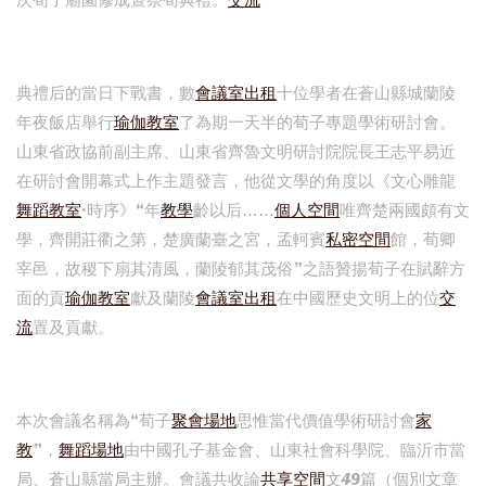
次荀子廟園修成暨祭荀典禮。
交流
典禮后的當日下戰書，數
會議室出租
十位學者在蒼山縣城蘭陵
年夜飯店舉行
瑜伽教室
了為期一天半的荀子專題學術研討會。
山東省政協前副主席、山東省齊魯文明研討院院長王志平易近
在研討會開幕式上作主題發言，他從文學的角度以《文心雕龍
舞蹈教室
·時序》“年
教學
齡以后……
個人空間
唯齊楚兩國頗有文
學，齊開莊衢之第，楚廣蘭臺之宮，孟軻賓
私密空間
館，荀卿
宰邑，故稷下扇其清風，蘭陵郁其茂俗”之語贊揚荀子在賦辭方
面的貢
瑜伽教室
獻及蘭陵
會議室出租
在中國歷史文明上的位
交
流
置及貢獻。
本次會議名稱為“荀子
聚會場地
思惟當代價值學術研討會
家
教
”，
舞蹈場地
由中國孔子基金會、山東社會科學院、臨沂市當
局、蒼山縣當局主辦。會議共收論
共享空間
文49篇（個別文章