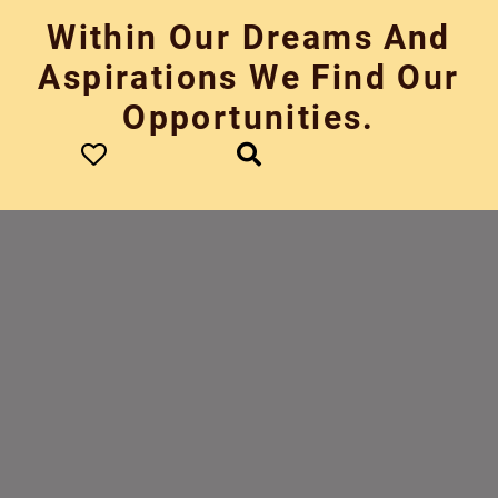
Skip
Within Our Dreams And
to
content
Aspirations We Find Our
Opportunities.