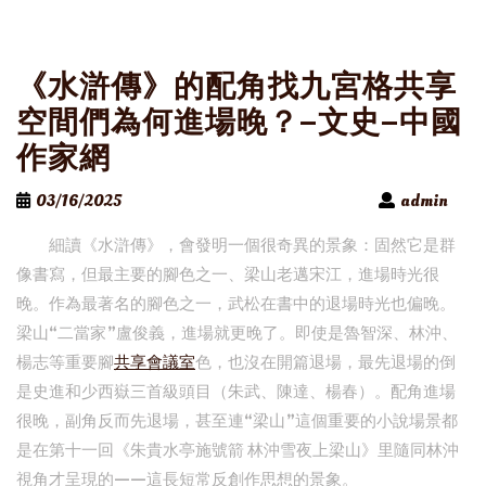
《水滸傳》的配角找九宮格共享
空間們為何進場晚？–文史–中國
作家網
03/16/2025
admin
細讀《水滸傳》，會發明一個很奇異的景象：固然它是群
像書寫，但最主要的腳色之一、梁山老邁宋江，進場時光很
晚。作為最著名的腳色之一，武松在書中的退場時光也偏晚。
梁山“二當家”盧俊義，進場就更晚了。即使是魯智深、林沖、
楊志等重要腳
共享會議室
色，也沒在開篇退場，最先退場的倒
是史進和少西嶽三首級頭目（朱武、陳達、楊春）。配角進場
很晚，副角反而先退場，甚至連“梁山”這個重要的小說場景都
是在第十一回《朱貴水亭施號箭 林沖雪夜上梁山》里隨同林沖
視角才呈現的——這長短常反創作思想的景象。