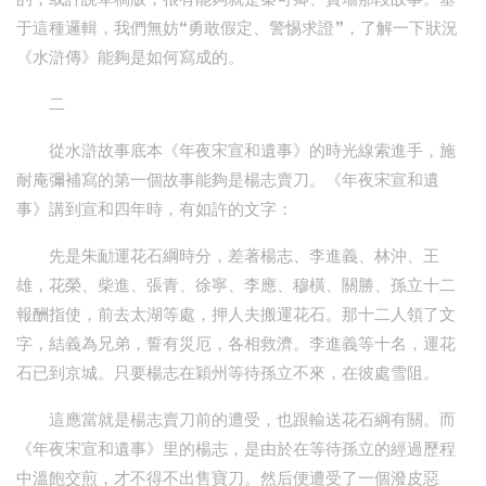
于這種邏輯，我們無妨“勇敢假定、警惕求證”，了解一下狀況
《水滸傳》能夠是如何寫成的。
二
從水滸故事底本《年夜宋宣和遺事》的時光線索進手，施
耐庵彌補寫的第一個故事能夠是楊志賣刀。《年夜宋宣和遺
事》講到宣和四年時，有如許的文字：
先是朱勔運花石綱時分，差著楊志、李進義、林沖、王
雄，花榮、柴進、張青、徐寧、李應、穆橫、關勝、孫立十二
報酬指使，前去太湖等處，押人夫搬運花石。那十二人領了文
字，結義為兄弟，誓有災厄，各相救濟。李進義等十名，運花
石已到京城。只要楊志在穎州等待孫立不來，在彼處雪阻。
這應當就是楊志賣刀前的遭受，也跟輸送花石綱有關。而
《年夜宋宣和遺事》里的楊志，是由於在等待孫立的經過歷程
中溫飽交煎，才不得不出售寶刀。然后便遭受了一個潑皮惡