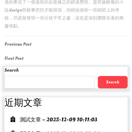
過的事況了一個漫長的反復修正的經過歷程。盡管施耐庵的小
說design與敘事把控才能很強，但經由過程一些細節上的考
核，仍是能發明一些分歧平常之處，這也是深刻瀏覽名著的興
趣地點。
Post
Previous
Previous Post
Post
navigation
Next
Next Post
Post
Search
Search
近期文章
測試文章 – 2025-12-09 10:11:03