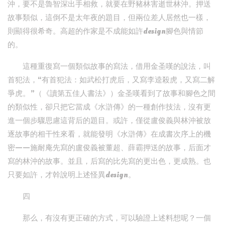
沖，要不是魯智深出手相救，就要在野豬林害逝世林沖。押送
故事類似，這倒不是太年夜的題目，但兩位差人居然也一樣，
則顯得很希奇。高超的作家是不成能如許design腳色與情節
的。
這種重復寫一個類似故事的寫法，借用金圣嘆的說法，叫
首犯法，“有首犯法：如武松打虎后，又寫李逵殺虎，又寫二解
爭虎。”（《讀第五佳人書法》）金圣嘆看到了故事和腳色之間
的類似性，卻只把它當成《水滸傳》的一種創作技法，沒有更
進一個步驟思慮這背后的題目。或許，僅從盧俊義與林沖被放
逐故事的相干性來看，就能發明《水滸傳》在成書次序上的機
密——施耐庵先寫的盧俊義被董超、薛霸押送的故事，后面才
寫的林沖的故事。並且，后寫的比先寫的更出色，更成熟。也
只要如許，才幹說明上述怪異design。
四
那么，有沒有更正確的方式，可以驗證上述料想呢？一個