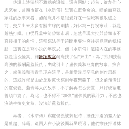
佐證上述猜想不雅點的證據，還有兩點：起首，從創作心
思來看，曾頭市篇在《水滸傳》里實在挺希奇的。疇前面寫祝
家莊的故事來看，施耐庵并不是很愛好在一個城寨被攻破之
前，交叉出來太多有關主線的劇情，好比寫三打祝家莊，就是
趁熱打鐵。但從晁蓋中箭曾頭市后，忽然呈現大批與曾頭市不
直接相干的劇情，這種寫法等于繞開重要沖突往尋覓新的牴觸
點，這實在是寫小說的年夜忌。但《水滸傳》這段內在的事務
就是這么怪異。施
舞蹈教室
耐庵找了個“來由”：為了找到技藝
高強的報酬晁蓋報仇，由此引出了盧俊義和燕青的故事。換言
之，盧俊義和燕青呈現在這里，是相當違反罕見的創作思想
的。這或許就是由於施耐庵快寫到年夜聚義了，但之前預備好
的盧俊義、燕青等人的故事，不了解再怎么安置，只好硬塞進
曾頭市篇了。為此，也不得不“加強”盧俊義的戰斗力，不然也
沒法生擒史文恭、沒法給晁蓋報仇。
再者，《水滸傳》寫盧俊義被刺配時，擔任押送的差人恰
是董超、薛霸。這兩人在小說後面就呈現過，他們擔任押送林