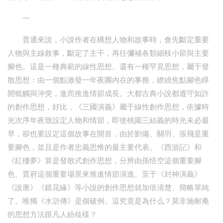
一
普通來說，小說作者在構想人物和故事時，會先斷定重要
人物與主線敘事，斷定了主干，再往彌補各類細枝小節與主要
腳色。這是一種典範的線性思想。還有一種罕見思想，屬于發
散思想：由一個點激發一年夜團內在的事務，繚繞焦點腳色睜
開牴觸與沖突，進而推進情節成長。大都古典小說都遵守如許
的創作思想，好比，《三國演義》屬于線性創作思想，依據時
光次序年夜致設定人物和情節，即使桃園三結義的時光未必最
早，卻也要設定這個故事在開首，由於劉備、關羽、張飛是重
要腳色，並且是作者忠義思惟的最主要代表。《西游記》和
《紅樓夢》算是發散式創作思想，分辨由孫悟空這個重要腳
色、賈府這個重要場景來推進情節演進。至于《封神演義》
《說唐》《鏡花緣》等小說的創作思想就加倍清楚、簡略單純
了。唯獨《水滸傳》是個破例。這究竟是為什么？莫非施耐庵
的思想方法跟凡人紛歧樣？