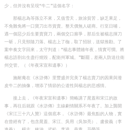
少，但并沒有呈現“牛二”這個名字：
那楊志為等孫立不來，又值雪天，旅涂貧苦，缺乏果足，
不免難免將一口寶刀出市貨賣。整天價無人磋商。行至日哺，
遇一個惡少后生要賣寶刀，兩個交口廝爭，那后生被楊志揮刀
一斫，只見頸隨刀落。楊志上了枷，取了招狀，送獄推勘。了
案申奏文字回來，太守判道：“楊志事體雖年夜，情實可憫。將
楊志誥劄出生盡行燒毀，配衛州軍城。”斷罷，差兩人防送往衛
州交管。（《年夜宋宣和遺事》）
施耐庵在《水滸傳》里豐盛并完美了楊志賣刀的因果與潑
皮牛二的抽像，增添了情節的公道性與楊志的悲感情。
接上去，《年夜宋宣和遺事》簡略講了晁蓋和宋江的故
事，再往后就跟《水滸傳》主線劇情關系不年夜了。加上龔開
《宋江三十六人贊》這個底本，《水滸傳》最焦點的人物，實
在曾經有了，包含晁蓋、宋江、吳用（吳加亮）、盧俊義（李
進義）、楊志、林沖、武松、李逵、燕青、花榮等。