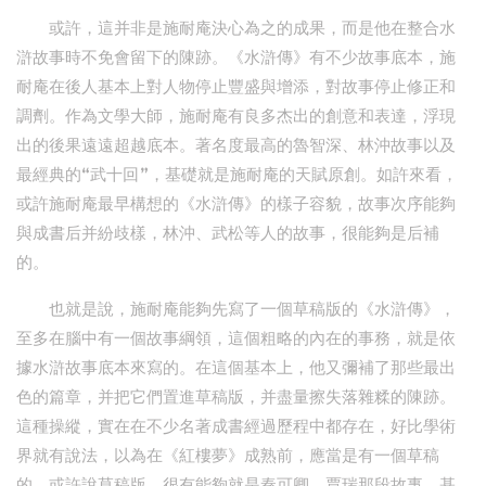
或許，這并非是施耐庵決心為之的成果，而是他在整合水
滸故事時不免會留下的陳跡。《水滸傳》有不少故事底本，施
耐庵在後人基本上對人物停止豐盛與增添，對故事停止修正和
調劑。作為文學大師，施耐庵有良多杰出的創意和表達，浮現
出的後果遠遠超越底本。著名度最高的魯智深、林沖故事以及
最經典的“武十回”，基礎就是施耐庵的天賦原創。如許來看，
或許施耐庵最早構想的《水滸傳》的樣子容貌，故事次序能夠
與成書后并紛歧樣，林沖、武松等人的故事，很能夠是后補
的。
也就是說，施耐庵能夠先寫了一個草稿版的《水滸傳》，
至多在腦中有一個故事綱領，這個粗略的內在的事務，就是依
據水滸故事底本來寫的。在這個基本上，他又彌補了那些最出
色的篇章，并把它們置進草稿版，并盡量擦失落雜糅的陳跡。
這種操縱，實在在不少名著成書經過歷程中都存在，好比學術
界就有說法，以為在《紅樓夢》成熟前，應當是有一個草稿
的，或許說草稿版，很有能夠就是秦可卿、賈瑞那段故事。基