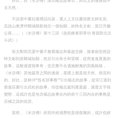
好比，在《水滸傳》講完楊志故事后，與后文的連接就不
太天然：
不說梁中書拉攏禮品玩器，選人上京往慶祝蔡太師生辰。
且說山東濟州鄆城縣新就任一個知縣，姓時名文彬，當日升廳
公座……（《水滸傳》第十三回《急前鋒東郭爭功 青面獸北京
斗武》）
前文剛寫完梁中書不雅看楊志和索超交鋒，接著卻忽然說
時文彬到差鄆城知縣，然后引出朱仝和雷橫，從而進進晁蓋的
故事。這般過渡很希奇，也完整不合適施耐庵的寫風格格，
《水滸傳》其他篇章之間的連接，基礎上都是很天然、很流利
的。好比，從林沖“投名狀事務”引出楊志的故事，從宋江逃到
柴進莊園引出武松的故事。但從楊志篇到晁蓋篇，過渡文字很
變態，這或許也是包含楊志故事在內的前十三回內在的事務是
后補之說的佐證。
當然，《水滸傳》的寫作經過歷程是很復雜的，或許也經