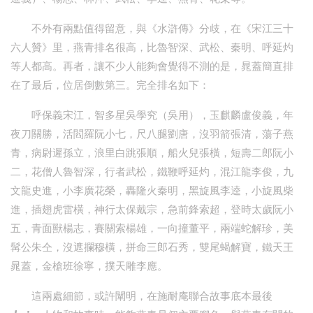
不外有兩點值得留意，與《水滸傳》分歧，在《宋江三十
六人贊》里，燕青排名很高，比魯智深、武松、秦明、呼延灼
等人都高。再者，讓不少人能夠會覺得不測的是，晁蓋簡直排
在了最后，位居倒數第三。完全排名如下：
呼保義宋江，智多星吳學究（吳用），玉麒麟盧俊義，年
夜刀關勝，活閻羅阮小七，尺八腿劉唐，沒羽箭張清，蕩子燕
青，病尉遲孫立，浪里白跳張順，船火兒張橫，短壽二郎阮小
二，花僧人魯智深，行者武松，鐵鞭呼延灼，混江龍李俊，九
文龍史進，小李廣花榮，轟隆火秦明，黑旋風李逵，小旋風柴
進，插翅虎雷橫，神行太保戴宗，急前鋒索超，登時太歲阮小
五，青面獸楊志，賽關索楊雄，一向撞董平，兩端蛇解珍，美
髯公朱仝，沒遮攔穆橫，拼命三郎石秀，雙尾蝎解寶，鐵天王
晁蓋，金槍班徐寧，撲天雕李應。
這兩處細節，或許闡明，在施耐庵聯合故事底本最後