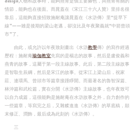
design人物和故事時，能夠燕青是個主要腳色，與燕青有關的
情節，能夠也在後面。而晁蓋在《宋江三十六人贊》里排名很
靠后，這能夠直接招致施耐庵讓晁蓋在《水滸傳》里“提早下
線”——雖是後期的梁山老邁，卻沒比及年夜聚義就“中箭曾頭
市”了。
由此，或允許以年夜致刻畫出《水滸
教學
傳》的寫作經過
歷程：施耐庵
瑜伽教室
先寫的是楊志的故事，然后是盧俊義和
燕青的故事，這屬于第一段主線故事。此后，第二段主線故事
是智取生辰綱，然后是宋江的故事。從宋江上梁山后，祝家
莊、連環馬、曾頭市等篇章接踵睜開。而最著名的魯智深篇、
林沖篇和武松篇，實在分開《水滸傳》主線故事，也年夜致可
以自力成篇，這很能夠是施耐庵在水滸故事之外，自力創作的
一些篇章，等寫完之后，又雜糅進進《水滸傳》的草底稿，顛
末修正、潤飾，最后成為此刻的《水滸傳》。
三