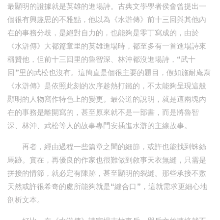
最顯明的證據就是英雄的進場詩。古典文學學者侯會曾提出一
個很有興趣思的不雅點，他以為《水滸傳》前十三回與其他內
在的事務分歧，是絕對自力的，也能夠是零丁寫成的，由於
《水滸傳》大都篇章里的英雄進場時，都至多有一首進場詩來
稱贊他，但前十三回里的魯智深、林沖都沒進場詩，“武十
回”里的武松也沒有。這簡直是個很主要的題目，假如施耐庵寫
《水滸傳》是依照此刻的次序趁熱打鐵的，不太能夠呈現這般
顯明的人物寫作特色上的變更。最公道的說明，就是這兩塊內
在的事務是離開寫的，甚至原來就不是一部書，而是將魯智
深、林沖、武松等人的故事專門安插進水滸的主線故事。
再者，經由過程一些篇章之間的細節，或許也能找到蛛絲
馬跡。實在，再優良的作家也很難做到敘事天衣無縫，只需是
拼接的情節，就必定有陳跡，甚至顯明的裂縫。那些承接不敷
天然或許很希奇的處所能夠就是“縫合口”，這就需求更細心地
剖析文本。